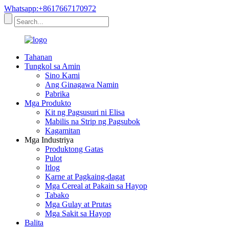
Whatsapp:+8617667170972
Tahanan
Tungkol sa Amin
Sino Kami
Ang Ginagawa Namin
Pabrika
Mga Produkto
Kit ng Pagsusuri ni Elisa
Mabilis na Strip ng Pagsubok
Kagamitan
Mga Industriya
Produktong Gatas
Pulot
Itlog
Karne at Pagkaing-dagat
Mga Cereal at Pakain sa Hayop
Tabako
Mga Gulay at Prutas
Mga Sakit sa Hayop
Balita