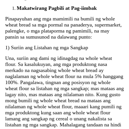
Makatwirang Pagbili at Pag-iimbak
Pinapayuhan ang mga mamimili na bumili ng whole
wheat bread sa mga pormal na panaderya, supermarket,
palengke, o mga plataporma ng pamimili, na may
pansin sa sumusunod na dalawang punto:
1) Suriin ang Listahan ng mga Sangkap
Una, suriin ang dami ng idinagdag na whole wheat
flour. Sa kasalukuyan, ang mga produktong nasa
merkado na nagsasabing whole wheat bread ay
naglalaman ng whole wheat flour na mula 5% hanggang
100%. Pangalawa, tingnan ang posisyon ng whole
wheat flour sa listahan ng mga sangkap; mas mataas ang
lagay nito, mas mataas ang nilalaman nito. Kung gusto
mong bumili ng whole wheat bread na mataas ang
nilalaman ng whole wheat flour, maaari kang pumili ng
mga produktong kung saan ang whole wheat flour
lamang ang sangkap ng cereal o unang nakalista sa
listahan ng mga sangkap. Mahalagang tandaan na hindi