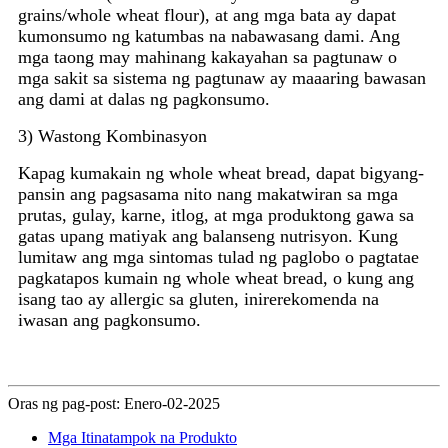
grains/whole wheat flour), at ang mga bata ay dapat
kumonsumo ng katumbas na nabawasang dami. Ang
mga taong may mahinang kakayahan sa pagtunaw o
mga sakit sa sistema ng pagtunaw ay maaaring bawasan
ang dami at dalas ng pagkonsumo.
3) Wastong Kombinasyon
Kapag kumakain ng whole wheat bread, dapat bigyang-
pansin ang pagsasama nito nang makatwiran sa mga
prutas, gulay, karne, itlog, at mga produktong gawa sa
gatas upang matiyak ang balanseng nutrisyon. Kung
lumitaw ang mga sintomas tulad ng paglobo o pagtatae
pagkatapos kumain ng whole wheat bread, o kung ang
isang tao ay allergic sa gluten, inirerekomenda na
iwasan ang pagkonsumo.
Oras ng pag-post: Enero-02-2025
Mga Itinatampok na Produkto