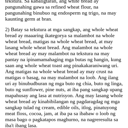
tekstura. Sa kabaligtaran, ang white bread ay
pangunahing gawa sa refined wheat flour, na
pangunahing binubuo ng endosperm ng trigo, na may
kaunting germ at bran.
2) Batay sa tekstura at mga sangkap, ang whole wheat
bread ay maaaring ikategorya sa malambot na whole
wheat bread, matigas na whole wheat bread, at may
lasang whole wheat bread. Ang malambot na whole
wheat bread ay may malambot na tekstura na may
pantay na ipinamamahaging mga butas ng hangin, kung
saan ang whole wheat toast ang pinakakaraniwang uri.
Ang matigas na whole wheat bread ay may crust na
matigas o basag, na may malambot na loob. Ang ilang
uri ay binubudburan ng mga buto ng chia, buto ng linga,
buto ng sunflower, pine nuts, at iba pang sangkap upang
mapahusay ang lasa at nutrisyon. Ang may lasang whole
wheat bread ay kinabibilangan ng pagdaragdag ng mga
sangkap tulad ng cream, edible oils, itlog, pinatuyong
meat floss, cocoa, jam, at iba pa sa ibabaw o loob ng
masa bago o pagkatapos maghurno, na nagreresulta sa
iba't ibang lasa.