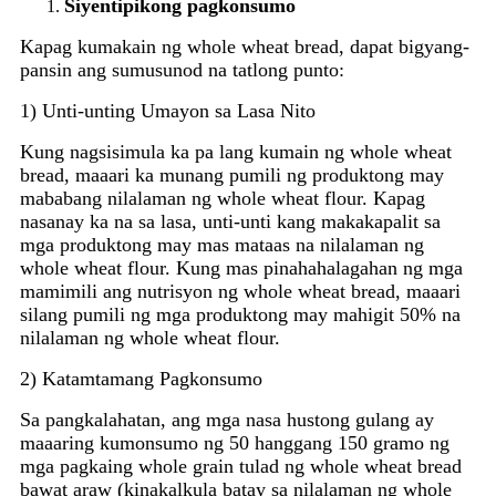
Siyentipikong pagkonsumo
Kapag kumakain ng whole wheat bread, dapat bigyang-
pansin ang sumusunod na tatlong punto:
1) Unti-unting Umayon sa Lasa Nito
Kung nagsisimula ka pa lang kumain ng whole wheat
bread, maaari ka munang pumili ng produktong may
mababang nilalaman ng whole wheat flour. Kapag
nasanay ka na sa lasa, unti-unti kang makakapalit sa
mga produktong may mas mataas na nilalaman ng
whole wheat flour. Kung mas pinahahalagahan ng mga
mamimili ang nutrisyon ng whole wheat bread, maaari
silang pumili ng mga produktong may mahigit 50% na
nilalaman ng whole wheat flour.
2) Katamtamang Pagkonsumo
Sa pangkalahatan, ang mga nasa hustong gulang ay
maaaring kumonsumo ng 50 hanggang 150 gramo ng
mga pagkaing whole grain tulad ng whole wheat bread
bawat araw (kinakalkula batay sa nilalaman ng whole