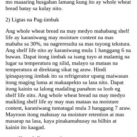
mo maaaring husgahan lamang kung ito ay whole wheat
bread batay sa kulay nito.
2) Ligtas na Pag-iimbak
Ang whole wheat bread na may medyo mahabang shelf
life ay karaniwang may moisture content na mas
mababa sa 30%, na nagreresulta sa mas tuyong tekstura.
Ang shelf life nito ay karaniwang mula 1 hanggang 6 na
buwan. Dapat itong iimbak sa isang tuyo at malamig na
lugar sa temperatura ng silid, malayo sa mataas na
temperatura at direktang sikat ng araw. Hindi
ipinapayong iimbak ito sa refrigerator upang maiwasan
itong maging luma at makaapekto sa lasa nito. Dapat
itong kainin sa lalong madaling panahon sa loob ng
shelf life nito. Ang whole wheat bread na may medyo
maikling shelf life ay may mas mataas na moisture
content, karaniwang tumatagal mula 3 hanggang 7 araw.
Mayroon itong mahusay na moisture retention at mas
masarap na lasa, kaya pinakamahusay na bilhin at
kainin ito kaagad.