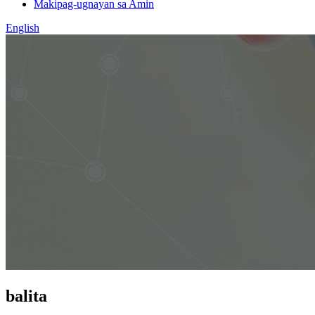
Makipag-ugnayan sa Amin
English
balita