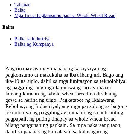
Tahanan
Balita
Mga Tip sa Pagkonsumo para sa Whole Wheat Bread
Balita
Balita sa Industriya
Balita ng Kumpanya
Ang tinapay ay may mahabang kasaysayan ng
pagkonsumo at makukuha sa iba't ibang uri. Bago ang
ika-19 na siglo, dahil sa mga limitasyon sa teknolohiya
ng paggiling, ang mga karaniwang tao ay maaari
lamang kumain ng whole wheat bread na direktang
gawa sa harina ng trigo. Pagkatapos ng Ikalawang
Rebolusyong Industriyal, ang mga pagsulong sa bagong
teknolohiya ng paggiling ay humantong sa unti-unting
pagpapalit ng puting tinapay sa whole wheat bread
bilang pangunahing pagkain. Sa mga nakaraang taon,
dahil sa pagtaas ng kamalayan sa kalusugan ng