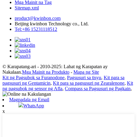
Mga Mainit na Tag
Sitemap.xml
product@kwinbon.com
Beijing kwinbon Technology co., Ltd.
Tel:+86 15231118512
© Karapatang-ari - 2010-2025: Lahat ng Karapatan ay
Nakalaan.
Mga Mainit na Produkto
-
Mapa ng Site
Kit ng Pagsubok sa Furanodone
,
Pagsusuri sa tisyu
,
Kit para sa
pagsusuri ng Gentamicin
,
Kit para sa pagsusuri ng Zearalenone
,
Kit
ng pagsubok ng sensor ng Afla
,
Compass sa Pagsusuri ng Pagkain
,
Magpadala ng Email
WhatsApp
x