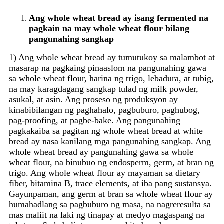
Ang whole wheat bread ay isang fermented na
pagkain na may whole wheat flour bilang
pangunahing sangkap
1) Ang whole wheat bread ay tumutukoy sa malambot at
masarap na pagkaing pinaaslom na pangunahing gawa
sa whole wheat flour, harina ng trigo, lebadura, at tubig,
na may karagdagang sangkap tulad ng milk powder,
asukal, at asin. Ang proseso ng produksyon ay
kinabibilangan ng paghahalo, pagbuburo, paghubog,
pag-proofing, at pagbe-bake. Ang pangunahing
pagkakaiba sa pagitan ng whole wheat bread at white
bread ay nasa kanilang mga pangunahing sangkap. Ang
whole wheat bread ay pangunahing gawa sa whole
wheat flour, na binubuo ng endosperm, germ, at bran ng
trigo. Ang whole wheat flour ay mayaman sa dietary
fiber, bitamina B, trace elements, at iba pang sustansya.
Gayunpaman, ang germ at bran sa whole wheat flour ay
humahadlang sa pagbuburo ng masa, na nagreresulta sa
mas maliit na laki ng tinapay at medyo magaspang na