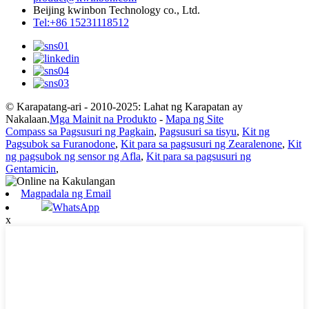
Beijing kwinbon Technology co., Ltd.
Tel:+86 15231118512
© Karapatang-ari - 2010-2025: Lahat ng Karapatan ay
Nakalaan.
Mga Mainit na Produkto
-
Mapa ng Site
Compass sa Pagsusuri ng Pagkain
,
Pagsusuri sa tisyu
,
Kit ng
Pagsubok sa Furanodone
,
Kit para sa pagsusuri ng Zearalenone
,
Kit
ng pagsubok ng sensor ng Afla
,
Kit para sa pagsusuri ng
Gentamicin
,
Magpadala ng Email
WhatsApp
x