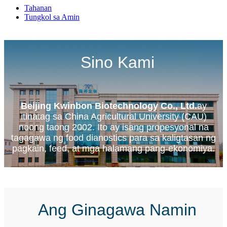
Tahanan
Tungkol sa Amin
Sino Kami
Beijing Kwinbon Biotechnology Co., Ltd.
ay
itinatag sa China Agricultural University (CAU)
noong taong 2002. Ito ay isang propesyonal na
tagagawa ng food dianostics para sa kaligtasan ng
pagkain, feed, at mga halamang pang-ekonomiya.
Ang Ginagawa Namin