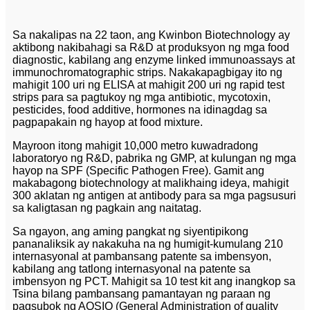
Sa nakalipas na 22 taon, ang Kwinbon Biotechnology ay
aktibong nakibahagi sa R&D at produksyon ng mga food
diagnostic, kabilang ang enzyme linked immunoassays at
immunochromatographic strips. Nakakapagbigay ito ng
mahigit 100 uri ng ELISA at mahigit 200 uri ng rapid test
strips para sa pagtukoy ng mga antibiotic, mycotoxin,
pesticides, food additive, hormones na idinagdag sa
pagpapakain ng hayop at food mixture.
Mayroon itong mahigit 10,000 metro kuwadradong
laboratoryo ng R&D, pabrika ng GMP, at kulungan ng mga
hayop na SPF (Specific Pathogen Free). Gamit ang
makabagong biotechnology at malikhaing ideya, mahigit
300 aklatan ng antigen at antibody para sa mga pagsusuri
sa kaligtasan ng pagkain ang naitatag.
Sa ngayon, ang aming pangkat ng siyentipikong
pananaliksik ay nakakuha na ng humigit-kumulang 210
internasyonal at pambansang patente sa imbensyon,
kabilang ang tatlong internasyonal na patente sa
imbensyon ng PCT. Mahigit sa 10 test kit ang inangkop sa
Tsina bilang pambansang pamantayan ng paraan ng
pagsubok ng AQSIQ (General Administration of quality