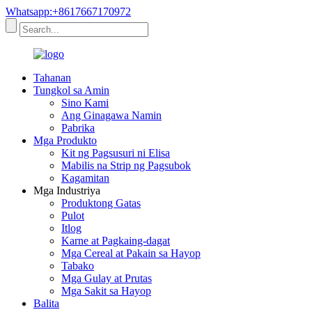
Whatsapp:+8617667170972
Tahanan
Tungkol sa Amin
Sino Kami
Ang Ginagawa Namin
Pabrika
Mga Produkto
Kit ng Pagsusuri ni Elisa
Mabilis na Strip ng Pagsubok
Kagamitan
Mga Industriya
Produktong Gatas
Pulot
Itlog
Karne at Pagkaing-dagat
Mga Cereal at Pakain sa Hayop
Tabako
Mga Gulay at Prutas
Mga Sakit sa Hayop
Balita