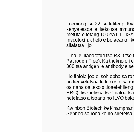
Lilemong tse 22 tse fetileng, K
kenyeletsoa le liteko tsa immu
mefuta e fetang 100 ea li-ELISA 
mycotoxin, chefo e bolaeang lik
silafatsa lijo.
E na le lilaboratori tsa R&D tse
Pathogen Free). Ka theknoloji e 
300 tsa antigen le antibody e se
Ho fihlela joale, sehlopha sa ro
ho kenyeletsoa le litokelo tsa m
oa naha oa teko o tloaelehilen
PRC), lisebelisoa tse 'maloa tsa
netefatso a tsoang ho ILVO baken
Kwinbon Biotech ke k'hamphani 
Sepheo sa rona ke ho sireletsa 