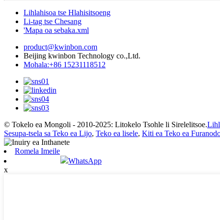
Lihlahisoa tse Hlahisitsoeng
Li-tag tse Chesang
'Mapa oa sebaka.xml
product@kwinbon.com
Beijing kwinbon Technology co.,Ltd.
Mohala:+86 15231118512
© Tokelo ea Mongoli - 2010-2025: Litokelo Tsohle li Sirelelitsoe.
Lih
Sesupa-tsela sa Teko ea Lijo
,
Teko ea lisele
,
Kiti ea Teko ea Furanod
Romela Imeile
WhatsApp
x