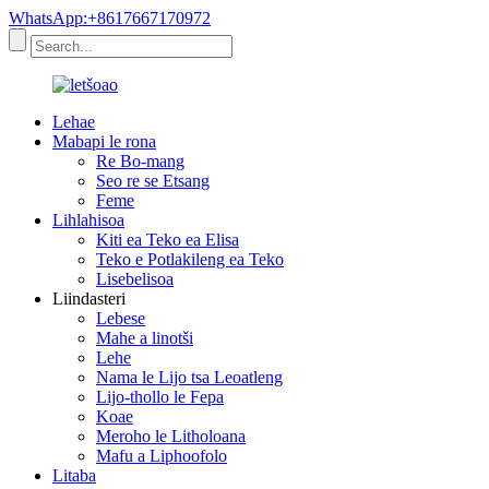
WhatsApp:+8617667170972
Lehae
Mabapi le rona
Re Bo-mang
Seo re se Etsang
Feme
Lihlahisoa
Kiti ea Teko ea Elisa
Teko e Potlakileng ea Teko
Lisebelisoa
Liindasteri
Lebese
Mahe a linotši
Lehe
Nama le Lijo tsa Leoatleng
Lijo-thollo le Fepa
Koae
Meroho le Litholoana
Mafu a Liphoofolo
Litaba