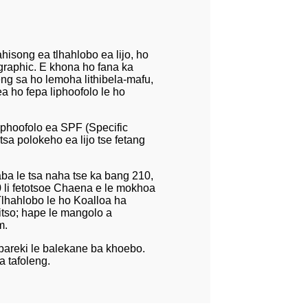
hisong ea tlhahlobo ea lijo, ho
graphic. E khona ho fana ka
keng sa ho lemoha lithibela-mafu,
a ho fepa liphoofolo le ho
liphoofolo ea SPF (Specific
tsa polokeho ea lijo tse fetang
haba le tsa naha tse ka bang 210,
10 li fetotsoe Chaena e le mokhoa
lhahlobo le ho Koalloa ha
sitso; hape le mangolo a
m.
bareki le balekane ba khoebo.
a tafoleng.