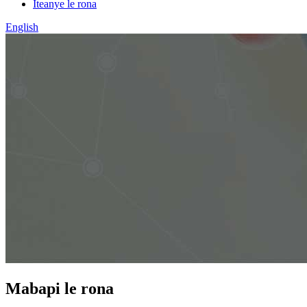
Iteanye le rona
English
Mabapi le rona