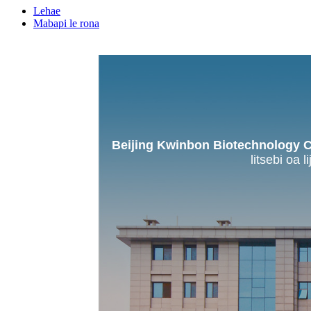
Lehae
Mabapi le rona
Beijing Kwinbon Biotechnology Co
litsebi oa 