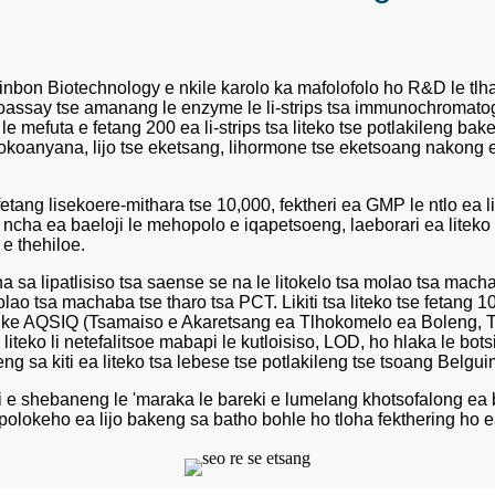
winbon Biotechnology e nkile karolo ka mafolofolo ho R&D le tlha
noassay tse amanang le enzyme le li-strips tsa immunochromato
le mefuta e fetang 200 ea li-strips tsa liteko tse potlakileng ba
okoanyana, lijo tse eketsang, lihormone tse eketsoang nakong e
 fetang lisekoere-mithara tse 10,000, fektheri ea GMP le ntlo ea 
ncha ea baeloji le mehopolo e iqapetsoeng, laeborari ea liteko 
 e thehiloe.
na sa lipatlisiso tsa saense se na le litokelo tsa molao tsa mac
olao tsa machaba tse tharo tsa PCT. Likiti tsa liteko tse fetang 
g ke AQSIQ (Tsamaiso e Akaretsang ea Tlhokomelo ea Boleng, T
 liteko li netefalitsoe mabapi le kutloisiso, LOD, ho hlaka le bot
g sa kiti ea liteko tsa lebese tse potlakileng tse tsoang Belgui
e shebaneng le 'maraka le bareki e lumelang khotsofalong ea 
polokeho ea lijo bakeng sa batho bohle ho tloha fekthering ho e