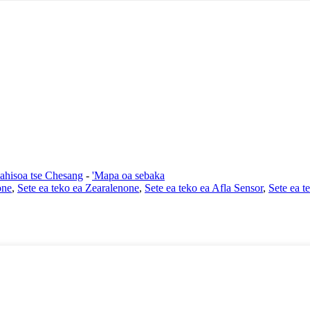
lahisoa tse Chesang
-
'Mapa oa sebaka
one
,
Sete ea teko ea Zearalenone
,
Sete ea teko ea Afla Sensor
,
Sete ea t