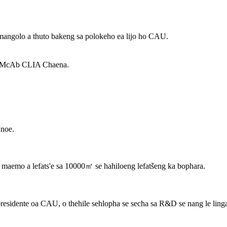
mangolo a thuto bakeng sa polokeho ea lijo ho CAU.
ol McAb CLIA Chaena.
anoe.
a maemo a lefats'e sa 10000㎡ se hahiloeng lefatšeng ka bophara.
residente oa CAU, o thehile sehlopha se secha sa R&D se nang le ling