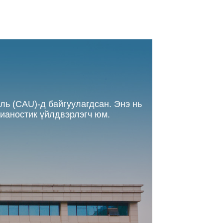
ль (CAU)-д байгуулагдсан. Энэ нь
дианостик үйлдвэрлэгч юм.