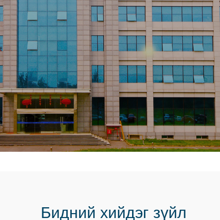
Бидний хийдэг зүйл