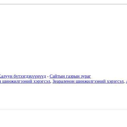
алуун бүтээгдэхүүнүүд
-
Сайтын газрын зураг
 шинжилгээний хэрэгсэл
,
Зеараленон шинжилгээний хэрэгсэл
,