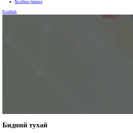
Холбоо барих
English
Бидний тухай