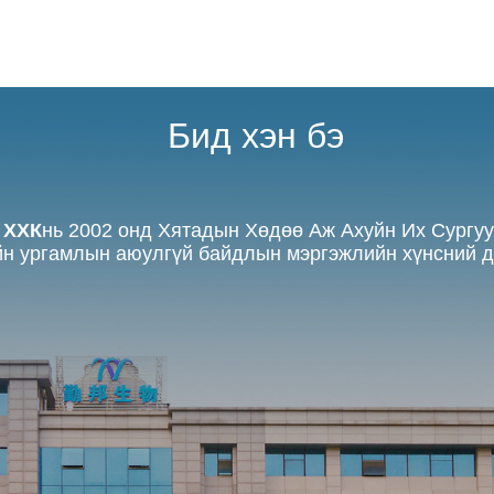
Бид хэн бэ
 ХХК
нь 2002 онд Хятадын Хөдөө Аж Ахуйн Их Сургуу
ийн ургамлын аюулгүй байдлын мэргэжлийн хүнсний 