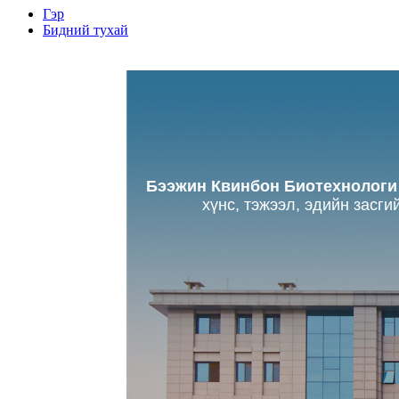
Гэр
Бидний тухай
Бээжин Квинбон Биотехнологи
хүнс, тэжээл, эдийн засг