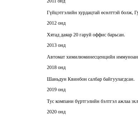
2011 онд
Гүйцэтгэлийн хурдацтай өсөлттэй болж, Г
2012 онд
Хятад даяар 20 гаруй оффис барьсан.
2013 онд
Автомат химилюминесценцийн иммуноанал
2018 онд
Шаньдун Квинбон салбар байгуулагдсан.
2019 онд
Тус компани бүртгэлийн бэлтгэл ажлаа эх
2020 онд