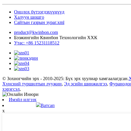
Онцлох бүтээгдэхүүнүүд
Халуун шошго
Сайтын газрын зураг.xml
product@kwinbon.com
Бээжингийн Квинбон Технологийн ХХК
Утас: +86 15231118512
© Зохиогчийн эрх - 2010-2025: Бүх эрх хуулиар хамгаалагдсан.
Х
Хүнсний туршилтын луужин
,
Эд эсийн шинжилгээ
,
Фуранодон
хэрэгсэл
,
Имэйл илгээх
Ватсап
x