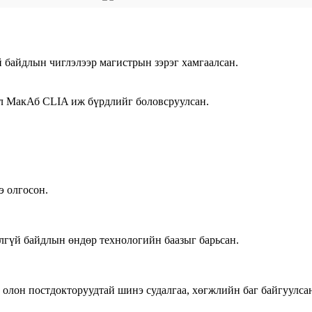
байдлын чиглэлээр магистрын зэрэг хамгаалсан.
л МакАб CLIA иж бүрдлийг боловсруулсан.
э олгосон.
гүй байдлын өндөр технологийн баазыг барьсан.
олон постдокторуудтай шинэ судалгаа, хөгжлийн баг байгуулса