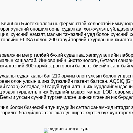
д Квинбон Биотехнологи нь ферменттэй холбоотой иммуно
эрэг хүнсний оношилгооны судалгаа, хөгжүүлэлт, үйлдвэрлэ
ицид, хүнсний нэмэлт, малын тэжээлийн үед болон хүнсний
 төрлийн ELISA болон 200 гаруй төрлийн хурдан шинжилгээ
дөрвөлжин метр талбай бүхий судалгаа, хөгжүүлэлтийн лаб
) малын хашаатай. Инновацийн биотехнологи, бүтээлч сана
илгээний 300 гаруй эсрэгтөрөгч ба эсрэгбиеийн санг байгу
ухааны судалгааны баг 210 орчим олон улсын болон үндэсн
урван олон улсын шинэ бүтээлийн патент багтсан. AQSIQ (
ий газар) Хятадад 10 гаруй туршилтын иж бүрдлийг үндэсн
д хэдэн туршилтын иж бүрдлийг мэдрэг чанар, LOD, өвөрмө
Бельги улсын сүүний түргэвчилсэн шинжилгээний иж бүрдэлд
гчид болон бизнесийн түншүүдийн сэтгэл ханамжид итгэдэг з
зорилго бол үйлдвэрээс эхлээд ширээ хүртэл бүх хүн төрөл