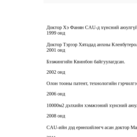
Доктор Хэ Фанян CAU-д хүнсний аюулгүй 
1999 онд
Доктор Тэрээр Хятадад анхны Кленбутеро
2001 онд
Бээжингийн Квинбон байгуулагдсан.
2002 онд
Олон тооны патент, технологийн гэрчилгэ
2006 онд
10000м2 дэлхийн хэмжээний хүнсний аюул
2008 онд
CAU-ийн дэд ерөнхийлөгч асан доктор Ма 