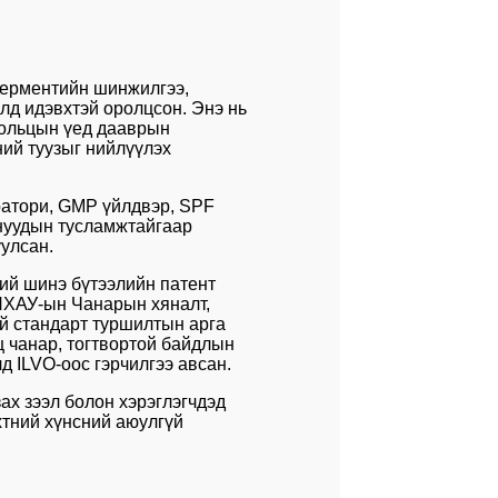
ферментийн шинжилгээ,
лд идэвхтэй оролцсон. Энэ нь
 хольцын үед дааврын
ний туузыг нийлүүлэх
оратори, GMP үйлдвэр, SPF
ануудын тусламжтайгаар
улсан.
ий шинэ бүтээлийн патент
БНХАУ-ын Чанарын хяналт,
ий стандарт туршилтын арга
ц чанар, тогтвортой байдлын
 ILVO-оос гэрчилгээ авсан.
ах зээл болон хэрэглэгчдэд
хтний хүнсний аюулгүй