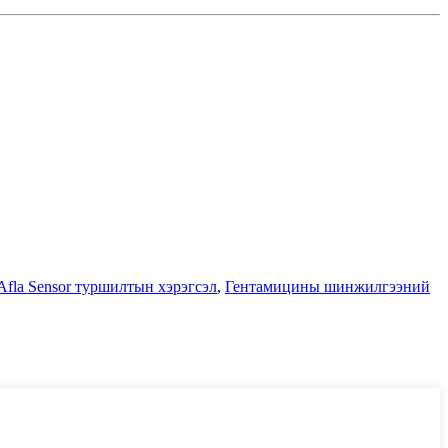
Afla Sensor туршилтын хэрэгсэл
,
Гентамицины шинжилгээний