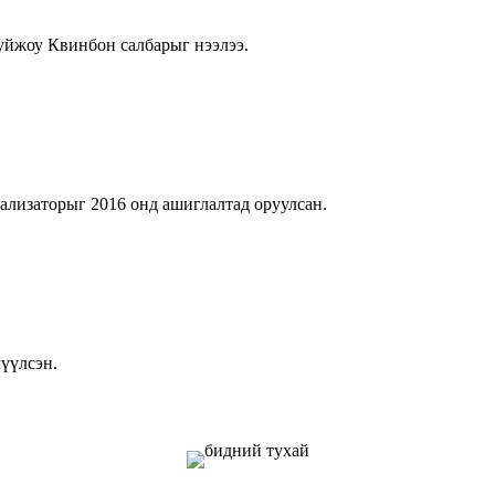
уйжоу Квинбон салбарыг нээлээ.
изаторыг 2016 онд ашиглалтад оруулсан.
лүүлсэн.