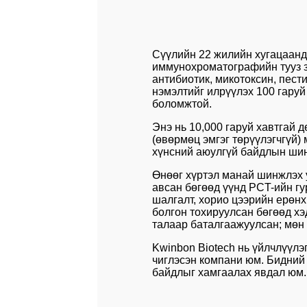
Сүүлийн 22 жилийн хугацаан
иммунохроматографийн тууз з
антибиотик, микотоксин, пест
нэмэлтийг илрүүлэх 100 гаруй
боломжтой.
Энэ нь 10,000 гаруй хавтгай 
(өвөрмөц эмгэг төрүүлэгчгүй
хүнсний аюулгүй байдлын шинж
Өнөөг хүртэл манай шинжлэх 
авсан бөгөөд үүнд PCT-ийн г
шалгалт, хорио цээрийн ерөнх
болгон тохируулсан бөгөөд хэ
талаар баталгаажуулсан; мөн 
Kwinbon Biotech нь үйлчлүүлэ
чиглэсэн компани юм. Бидний 
байдлыг хамгаалах явдал юм.