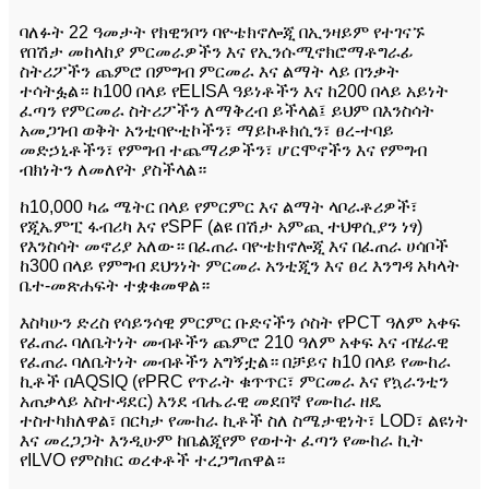
ባለፉት 22 ዓመታት የክዊንቦን ባዮቴክኖሎጂ በኢንዛይም የተገናኙ
የበሽታ መከላከያ ምርመራዎችን እና የኢንሱሚኖክሮማቶግራፊ
ስትሪፖችን ጨምሮ በምግብ ምርመራ እና ልማት ላይ በንቃት
ተሳትፏል። ከ100 በላይ የELISA ዓይነቶችን እና ከ200 በላይ አይነት
ፈጣን የምርመራ ስትሪፖችን ለማቅረብ ይችላል፤ ይህም በእንስሳት
አመጋገብ ወቅት አንቲባዮቲኮችን፣ ማይኮቶክሲን፣ ፀረ-ተባይ
መድኃኒቶችን፣ የምግብ ተጨማሪዎችን፣ ሆርሞኖችን እና የምግብ
ብክነትን ለመለየት ያስችላል።
ከ10,000 ካሬ ሜትር በላይ የምርምር እና ልማት ላቦራቶሪዎች፣
የጂኤምፒ ፋብሪካ እና የSPF (ልዩ በሽታ አምጪ ተህዋሲያን ነፃ)
የእንስሳት መኖሪያ አለው። በፈጠራ ባዮቴክኖሎጂ እና በፈጠራ ሀሳቦች
ከ300 በላይ የምግብ ደህንነት ምርመራ አንቲጂን እና ፀረ እንግዳ አካላት
ቤተ-መጽሐፍት ተቋቁመዋል።
እስካሁን ድረስ የሳይንሳዊ ምርምር ቡድናችን ሶስት የPCT ዓለም አቀፍ
የፈጠራ ባለቤትነት መብቶችን ጨምሮ 210 ዓለም አቀፍ እና ብሄራዊ
የፈጠራ ባለቤትነት መብቶችን አግኝቷል። በቻይና ከ10 በላይ የሙከራ
ኪቶች በAQSIQ (የPRC የጥራት ቁጥጥር፣ ምርመራ እና የኳራንቲን
አጠቃላይ አስተዳደር) እንደ ብሔራዊ መደበኛ የሙከራ ዘዴ
ተስተካክለዋል፣ በርካታ የሙከራ ኪቶች ስለ ስሜታዊነት፣ LOD፣ ልዩነት
እና መረጋጋት እንዲሁም ከቤልጂየም የወተት ፈጣን የሙከራ ኪት
የILVO የምስክር ወረቀቶች ተረጋግጠዋል።