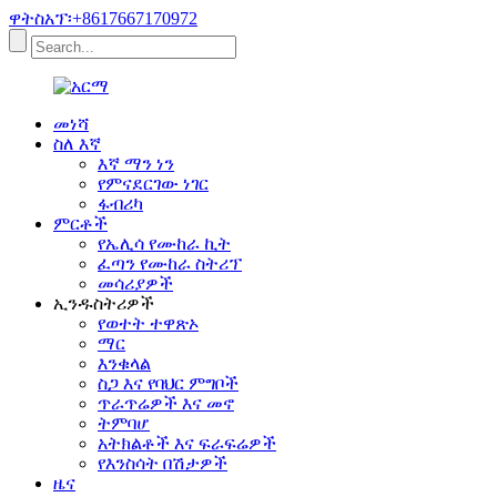
ዋትስአፕ፡+8617667170972
መነሻ
ስለ እኛ
እኛ ማን ነን
የምናደርገው ነገር
ፋብሪካ
ምርቶች
የኤሊሳ የሙከራ ኪት
ፈጣን የሙከራ ስትሪፕ
መሳሪያዎች
ኢንዱስትሪዎች
የወተት ተዋጽኦ
ማር
እንቁላል
ስጋ እና የባህር ምግቦች
ጥራጥሬዎች እና መኖ
ትምባሆ
አትክልቶች እና ፍራፍሬዎች
የእንስሳት በሽታዎች
ዜና