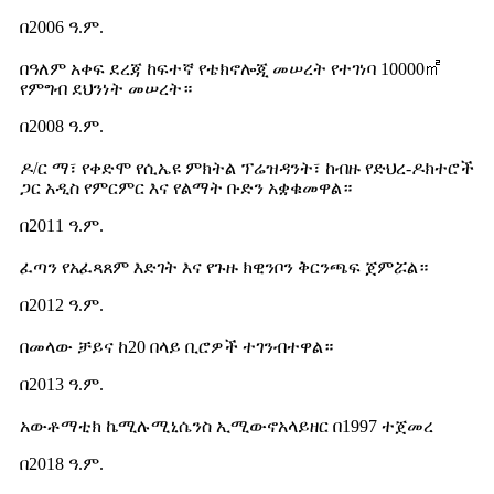
በ2006 ዓ.ም.
በዓለም አቀፍ ደረጃ ከፍተኛ የቴክኖሎጂ መሠረት የተገነባ 10000㎡
የምግብ ደህንነት መሠረት።
በ2008 ዓ.ም.
ዶ/ር ማ፣ የቀድሞ የሲኤዩ ምክትል ፕሬዝዳንት፣ ከብዙ የድህረ-ዶክተሮች
ጋር አዲስ የምርምር እና የልማት ቡድን አቋቁመዋል።
በ2011 ዓ.ም.
ፈጣን የአፈጻጸም እድገት እና የጉዙ ክዊንቦን ቅርንጫፍ ጀምሯል።
በ2012 ዓ.ም.
በመላው ቻይና ከ20 በላይ ቢሮዎች ተገንብተዋል።
በ2013 ዓ.ም.
አውቶማቲክ ኬሚሉሚኒሴንስ ኢሚውኖአላይዘር በ1997 ተጀመረ
በ2018 ዓ.ም.