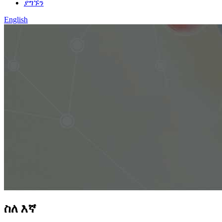
ያግኙን
English
ስለ እኛ