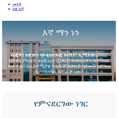
መነሻ
ስለ እኛ
እኛ ማን ነን
ቤጂንግ ክዊንቦን ባዮቴክኖሎጂ ኩባንያ፣ ሊሚትድ
በ2002
በቻይና የግብርና ዩኒቨርሲቲ (CAU) ተመሠረተ። ለምግብ፣
ለመኖ እና ለኢኮኖሚያዊ ተክሎች ደህንነት ባለሙያ የምግብ
ዲያኖስቲክስ አምራች ነው።
የምናደርገው ነገር