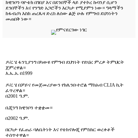
ክዊንቦን ባዮቴክ በገበያ እና በደንበኞች ላይ ያተኮረ ኩባንያ ሲሆን
ደንበኞችን እና የንግድ አጋሮችን እርካታ የሚያምን ነው። ዓላማችን
ከፋብሪካ እስከ ጠረጴዛ ድረስ ለሰው ልጅ ሁሉ የምግብ ደህንነትን
መጠበቅ ነው።
ዶ/ር ሄ ፋንጊያንግ በካውዩ የምግብ ደህንነት የድህረ ምረቃ ትምህርት
ጀምረዋል።
እ.ኤ.አ. በ1999
ዶ/ር ሄ በቻይና የመጀመሪያውን የክሌንቡተሮል ማክአብ CLIA ኪት
ፈጥረዋል።
በ2001 ዓ.ም.
ቤጂንግ ክዊንቦን ተቋቋመ።
በ2002 ዓ.ም.
በርካታ የፈጠራ ባለቤትነት እና የቴክኖሎጂ የምስክር ወረቀቶች
ተሰጥተዋል።