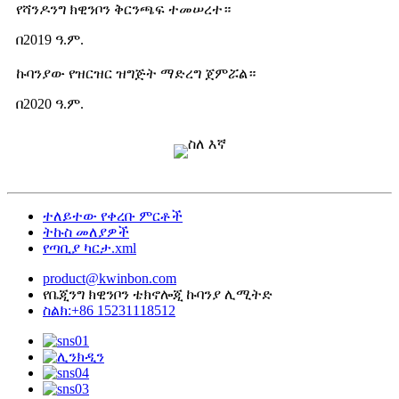
የሻንዶንግ ክዊንቦን ቅርንጫፍ ተመሠረተ።
በ2019 ዓ.ም.
ኩባንያው የዝርዝር ዝግጅት ማድረግ ጀምሯል።
በ2020 ዓ.ም.
ተለይተው የቀረቡ ምርቶች
ትኩስ መለያዎች
የጣቢያ ካርታ.xml
product@kwinbon.com
የቤጂንግ ክዊንቦን ቴክኖሎጂ ኩባንያ ሊሚትድ
ስልክ:+86 15231118512