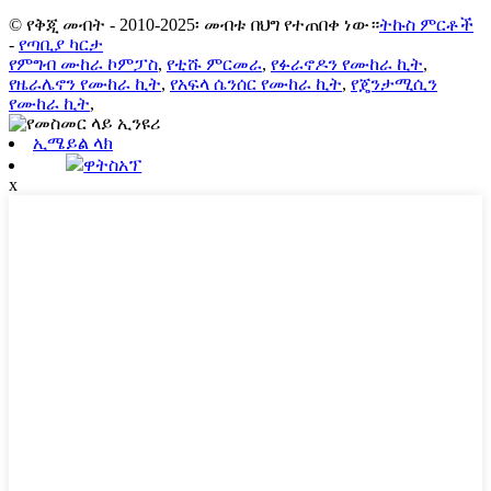
© የቅጂ መብት - 2010-2025፡ መብቱ በህግ የተጠበቀ ነው።
ትኩስ ምርቶች
-
የጣቢያ ካርታ
የምግብ ሙከራ ኮምፓስ
,
የቲሹ ምርመራ
,
የፉራኖዶን የሙከራ ኪት
,
የዜራሌኖን የሙከራ ኪት
,
የአፍላ ሴንሰር የሙከራ ኪት
,
የጄንታሚሲን
የሙከራ ኪት
,
ኢሜይል ላክ
ዋትስአፕ
x