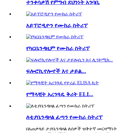
ተንቀሳቃሽ የምግብ ደህንነት አንባቢ
አይፕሮዲዮን የሙከራ ስትሪፕ
የካርቤንዳዚም የሙከራ ስትሪፕ
ፍሎሮኪኖሎኖች እና ታይል...
የማላቺት አረንጓዴ ቅሪት ELI...
ለቲያቤንዳዞል ፈጣን የሙከራ ስትሪፕ
በአጠቃላይ ታያቤንዳዞል ለሰዎች ዝቅተኛ መርዛማነት