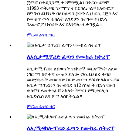
ጀምሮ በተደጋጋሚ ተገምግሟል፣ በቅርቡ ደግሞ
በ1993 ወቅታዊ ግምገማ ተደርጎለታል። በአውሮፓ
የምግብ ደህንነት ባለስልጣን (EFSA) ካርሲኖጅን እና
የመጠጥ ውሃ ብክለት እንደሆነ ከተገመተ በኋላ
በአውሮፓ ህብረት እና በእንግሊዝ ታግዷል።
ምርመራ
ዝርዝር
ለአሲታሚፕሪድ ፈጣን የሙከራ ስትሪፕ
አሲታሚፕሪድ ለሰውነት ዝቅተኛ መርዛማነት አለው
ነገር ግን ከፍተኛ መጠን ያለው የእነዚህ ፀረ-ተባይ
መድኃኒቶች መውሰድ ከባድ መርዝ ያስከትላል። ጉዳዩ
አሲታሚፕሪድን ከተወሰደ ከ12 ሰዓታት በኋላ የልብ
ድካም፣ የመተንፈሻ አካላት ችግር፣ የሜታቦሊክ
አሲድሲስ እና ኮማ አስከትሏል።
ምርመራ
ዝርዝር
ለኢሚዳክሎፕሪድ ፈጣን የሙከራ ስትሪፕ