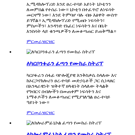
ኢሚዳክሎፕሪድ እንደ ፀረ-ተባይ አይነት ኒኮቲንን
ለመምሰል የተሰራ ነው። ኒኮቲን በተፈጥሮ ለነፍሳት
መርዛማ ነው፣ እንደ ትምባሆ ባሉ ብዙ እፅዋት ውስጥ
ይገኛል። ኢሚዳክሎፕሪድ የሚጠቡ ነፍሳትን፣
ምስጦችን፣ አንዳንድ የአፈር ነፍሳትን እና በቤት
እንስሳት ላይ ቁንጫዎችን ለመቆጣጠር ይጠቅማል።
ምርመራ
ዝርዝር
ለካርቦንፉራን ፈጣን የሙከራ ስትሪፕ
ካርቦፉራን ሰፋፊ ባዮሎጂያዊ እንቅስቃሴ ስላለው እና
ከኦርጋኖክሎሪን ፀረ-ተባይ መድኃኒቶች ጋር ሲነጻጸር
በአንጻራዊነት ዝቅተኛ ዘላቂነት ስላለው ትላልቅ
የግብርና ሰብሎችን በመጠቀም ነፍሳትን እና
ኔማቶዶችን ለመቆጣጠር የሚያገለግል ፀረ-ተባይ
ዓይነት ነው።
ምርመራ
ዝርዝር
ለክሎራምፊኒኮል ፈጣን የሙከራ ስትሪፕ