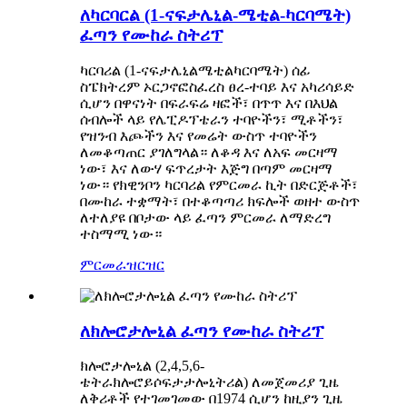
ለካርባርል (1-ናፍታሌኒል-ሜቲል-ካርባሜት)
ፈጣን የሙከራ ስትሪፕ
ካርባሪል (1-ናፍታሌኒልሜቲልካርባሜት) ሰፊ
ስፔክትረም ኦርጋኖፎስፈረስ ፀረ-ተባይ እና አካሪሳይድ
ሲሆን በዋናነት በፍራፍሬ ዛፎች፣ በጥጥ እና በእህል
ሰብሎች ላይ የሌፒዶፕቴራን ተባዮችን፣ ሚቶችን፣
የዝንብ እጮችን እና የመሬት ውስጥ ተባዮችን
ለመቆጣጠር ያገለግላል። ለቆዳ እና ለአፍ መርዛማ
ነው፣ እና ለውሃ ፍጥረታት እጅግ በጣም መርዛማ
ነው። የክዊንቦን ካርባሪል የምርመራ ኪት በድርጅቶች፣
በሙከራ ተቋማት፣ በተቆጣጣሪ ክፍሎች ወዘተ ውስጥ
ለተለያዩ በቦታው ላይ ፈጣን ምርመራ ለማድረግ
ተስማሚ ነው።
ምርመራ
ዝርዝር
ለክሎሮታሎኒል ፈጣን የሙከራ ስትሪፕ
ክሎሮታሎኒል (2,4,5,6-
ቴትራክሎሮይሶፍታታሎኒትሪል) ለመጀመሪያ ጊዜ
ለቅሪቶች የተገመገመው በ1974 ሲሆን ከዚያን ጊዜ