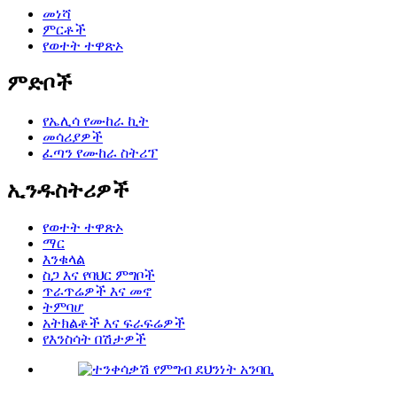
መነሻ
ምርቶች
የወተት ተዋጽኦ
ምድቦች
የኤሊሳ የሙከራ ኪት
መሳሪያዎች
ፈጣን የሙከራ ስትሪፕ
ኢንዱስትሪዎች
የወተት ተዋጽኦ
ማር
እንቁላል
ስጋ እና የባህር ምግቦች
ጥራጥሬዎች እና መኖ
ትምባሆ
አትክልቶች እና ፍራፍሬዎች
የእንስሳት በሽታዎች