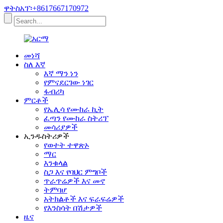
ዋትስአፕ፡+8617667170972
መነሻ
ስለ እኛ
እኛ ማን ነን
የምናደርገው ነገር
ፋብሪካ
ምርቶች
የኤሊሳ የሙከራ ኪት
ፈጣን የሙከራ ስትሪፕ
መሳሪያዎች
ኢንዱስትሪዎች
የወተት ተዋጽኦ
ማር
እንቁላል
ስጋ እና የባህር ምግቦች
ጥራጥሬዎች እና መኖ
ትምባሆ
አትክልቶች እና ፍራፍሬዎች
የእንስሳት በሽታዎች
ዜና