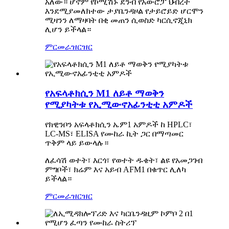
አለው። ሆኖም የኮሚሽኑ ደንብ የአውሮፓ ህብረት
እንደሚያመለክተው ታያቤንዳዞል የታይሮይድ ሆርሞን
ሚዛንን ለማዛባት በቂ መጠን ሲወስድ ካርሲኖጂኒክ
ሊሆን ይችላል።
ምርመራ
ዝርዝር
የአፍላቶክሲን M1 ለይቶ ማወቅን
የሚያካትቱ የኢሚውኖአፊንቲቲ አምዶች
የክዊንቦን አፍላቶክሲን ኤም1 አምዶች ከ HPLC፣
LC-MS፣ ELISA የሙከራ ኪት ጋር በማጣመር
ጥቅም ላይ ይውላሉ።
ለፈሳሽ ወተት፣ እርጎ፣ የወተት ዱቄት፣ ልዩ የአመጋገብ
ምግቦች፣ ክሬም እና አይብ AFM1 በቁጥር ሊለካ
ይችላል።
ምርመራ
ዝርዝር