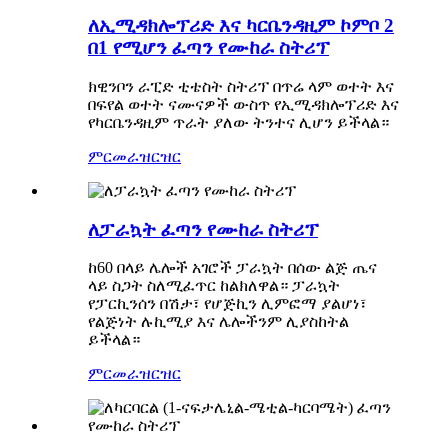
ለኢሚዳክሎፕሪድ እና ካርቤንዳዚም ኮምቦ 2
በ1 የሚሆን ፈጣን የሙከራ ስትሪፕ
ክዊንቦን ራፒድ ቲቴስት ስትሪፕ በጥሬ ላም ወተት እና
በፍየል ወተት ናሙናዎች ውስጥ የኢሚዳክሎፕሪድ እና
የካርቤንዳዚም ጥራት ያለው ትንተና ሊሆን ይችላል።
ምርመራ
ዝርዝር
ለፓራኳት ፈጣን የሙከራ ስትሪፕ
ከ60 በላይ ሌሎች አገሮች ፓራኳት በሰው ልጅ ጤና
ላይ ስጋት ስለሚፈጥር ከልክለዋል። ፓራኳት
የፓርኪንሰን በሽታ፣ የሆጅኪን ሊምፎማ ያልሆነ፣
የልጅነት ሉኪሚያ እና ሌሎችንም ሊያስከትል
ይችላል።
ምርመራ
ዝርዝር