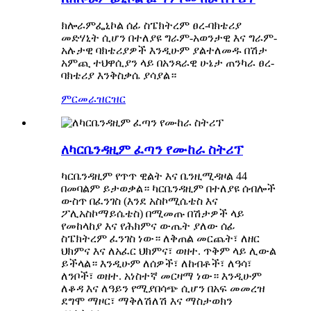
ክሎራምፌኒኮል ሰፊ ስፔክትረም ፀረ-ባክቴሪያ
መድሃኒት ሲሆን በተለያዩ ግራም-አወንታዊ እና ግራም-
አሉታዊ ባክቴሪያዎች እንዲሁም ያልተለመዱ በሽታ
አምጪ ተህዋሲያን ላይ በአንጻራዊ ሁኔታ ጠንካራ ፀረ-
ባክቴሪያ እንቅስቃሴ ያሳያል።
ምርመራ
ዝርዝር
ለካርቤንዳዚም ፈጣን የሙከራ ስትሪፕ
ካርቤንዳዚም የጥጥ ዊልት እና ቤንዚሚዳዞል 44
በመባልም ይታወቃል። ካርቤንዳዚም በተለያዩ ሰብሎች
ውስጥ በፈንገስ (እንደ አስኮሚሴቴስ እና
ፖሊአስኮማይሴቴስ) በሚመጡ በሽታዎች ላይ
የመከላከያ እና የሕክምና ውጤት ያለው ሰፊ
ስፔክትረም ፈንገስ ነው። ለቅጠል መርጨት፣ ለዘር
ህክምና እና ለአፈር ህክምና፣ ወዘተ. ጥቅም ላይ ሊውል
ይችላል። እንዲሁም ለሰዎች፣ ለከብቶች፣ ለዓሳ፣
ለንቦች፣ ወዘተ. አነስተኛ መርዛማ ነው። እንዲሁም
ለቆዳ እና ለዓይን የሚያበሳጭ ሲሆን በአፍ መመረዝ
ደግሞ ማዞር፣ ማቅለሽለሽ እና ማስታወክን