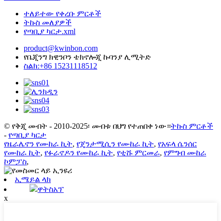
ተለይተው የቀረቡ ምርቶች
ትኩስ መለያዎች
የጣቢያ ካርታ.xml
product@kwinbon.com
የቤጂንግ ክዊንቦን ቴክኖሎጂ ኩባንያ ሊሚትድ
ስልክ:+86 15231118512
© የቅጂ መብት - 2010-2025፡ መብቱ በህግ የተጠበቀ ነው።
ትኩስ ምርቶች
-
የጣቢያ ካርታ
የዜራሌኖን የሙከራ ኪት
,
የጄንታሚሲን የሙከራ ኪት
,
የአፍላ ሴንሰር
የሙከራ ኪት
,
የፉራኖዶን የሙከራ ኪት
,
የቲሹ ምርመራ
,
የምግብ ሙከራ
ኮምፓስ
,
ኢሜይል ላክ
ዋትስአፕ
x