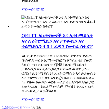
ያስከትላል።
ምርመራ
ዝርዝር
QELTT ለኩዊኖሎኖች እና ሊንኮማይሲን
እና ኤሪትሮሚሲን እና ታይሎሲን እና
ቲልሚኮሲን 4-በ-1 ፈጣን የሙከራ ስትሪፕ
ይህ ኪት የተመሰረተው በተወዳዳሪ ቀጥተኛ ያልሆነ
የኮሎይድ ወርቅ ኢሚውኖክሮማቶግራፊ ቴክኖሎጂ
ላይ ሲሆን በዚህ ውስጥ QNS፣ ሊንኮማይሲን፣
ታይሎሲን እና ቲልሚኮሲን በናሙና ውስጥ ያሉት
QNS፣ ሊንኮማይሲን፣ ኤሪትሮሚሲን እና ታይሎሲን
እና ቲልሚኮሲን ኮፒ አንቲጂን በሙከራ መስመር ላይ
ከተያዘው ኮሎይድ ወርቅ መለያ ፀረ እንግዳ አካል ጋር
ይወዳደራሉ። ከዚያም የቀለም ምላሽ ከተደረገ በኋላ
ውጤቱ ሊታይ ይችላል።
ምርመራ
ዝርዝር
1
2
3
4
5
6
ቀጣይ >
>>
ገጽ 1/6