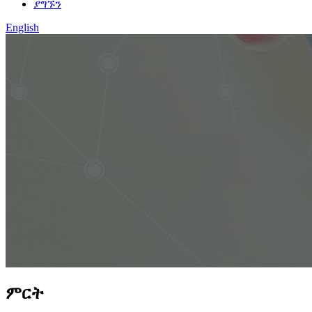
ያግኙን
English
ምርት