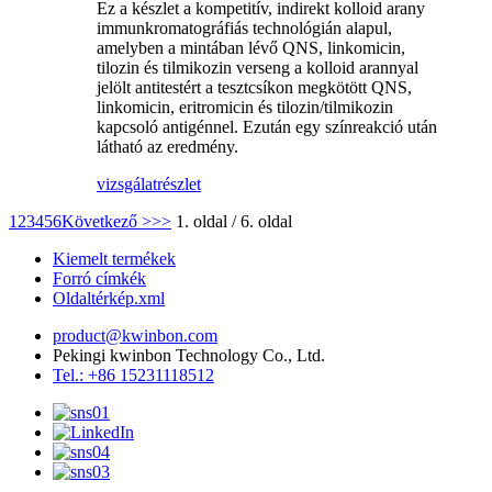
Ez a készlet a kompetitív, indirekt kolloid arany
immunkromatográfiás technológián alapul,
amelyben a mintában lévő QNS, linkomicin,
tilozin és tilmikozin verseng a kolloid arannyal
jelölt antitestért a tesztcsíkon megkötött QNS,
linkomicin, eritromicin és tilozin/tilmikozin
kapcsoló antigénnel. Ezután egy színreakció után
látható az eredmény.
vizsgálat
részlet
1
2
3
4
5
6
Következő >
>>
1. oldal / 6. oldal
Kiemelt termékek
Forró címkék
Oldaltérkép.xml
product@kwinbon.com
Pekingi kwinbon Technology Co., Ltd.
Tel.: +86 15231118512