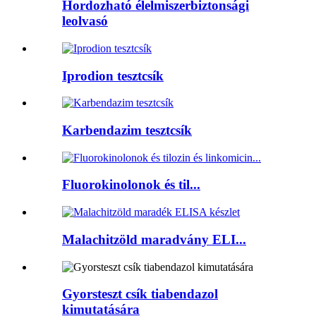
Hordozható élelmiszerbiztonsági
leolvasó
Iprodion tesztcsík
Karbendazim tesztcsík
Fluorokinolonok és til...
Malachitzöld maradvány ELI...
Gyorsteszt csík tiabendazol
kimutatására