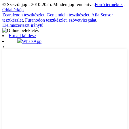
© Szerzői jog - 2010-2025: Minden jog fenntartva.
Forró termékek
-
Oldaltérkép
Zearalenon tesztkészlet
,
Gentamicin tesztkészlet
,
Afla Sensor
tesztkészlet
,
Furanodon tesztkészlet
,
szövetvizsgálat
,
Élelmiszerteszt-iránytű
,
E-mail küldése
WhatsApp
x