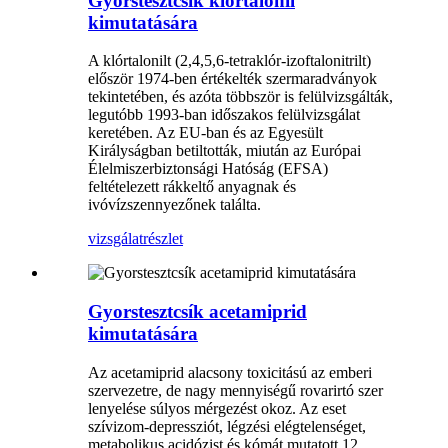
Gyorstesztcsík klórtalonil
kimutatására
A klórtalonilt (2,4,5,6-tetraklór-izoftalonitrilt)
először 1974-ben értékelték szermaradványok
tekintetében, és azóta többször is felülvizsgálták,
legutóbb 1993-ban időszakos felülvizsgálat
keretében. Az EU-ban és az Egyesült
Királyságban betiltották, miután az Európai
Élelmiszerbiztonsági Hatóság (EFSA)
feltételezett rákkeltő anyagnak és
ivóvízszennyezőnek találta.
vizsgálat
részlet
Gyorstesztcsík acetamiprid
kimutatására
Az acetamiprid alacsony toxicitású az emberi
szervezetre, de nagy mennyiségű rovarirtó szer
lenyelése súlyos mérgezést okoz. Az eset
szívizom-depressziót, légzési elégtelenséget,
metabolikus acidózist és kómát mutatott 12