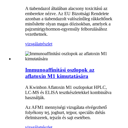
A tiabendazol általában alacsony toxicitású az
emberekre nézve. Az EU Bizottsági Rendelete
azonban a tiabendazolt valószínűleg rákkeltőnek
minősítette olyan magas dózisokban, amelyek a
pajzsmirigyhormon-egyensúly felborulásához
vezethetnek.
vizsgálat
részlet
Immunoaffinitási oszlopok az
aflatoxin M1 kimutatására
A Kwinbon Aflatoxin M1 oszlopokat HPLC,
LC-MS és ELISA tesztkészletekkel kombinálva
használják.
Az AFM1 mennyiségi vizsgálata elvégezhető
folyékony tej, joghurt, tejpor, speciális diétás
élelmiszerek, tejszín és sajt esetében.
vizsgálat
részlet