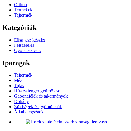
Otthon
Termékek
Tejtermék
Kategóriák
Elisa tesztkészlet
Felszerelés
Gyorstesztcsík
Iparágak
Tejtermék
Méz
Tojás
Hús és tenger gyümölcsei
Gabonafélék és takarmányok
Dohány
Zöldségek és gyümölcsök
Állatbetegségek