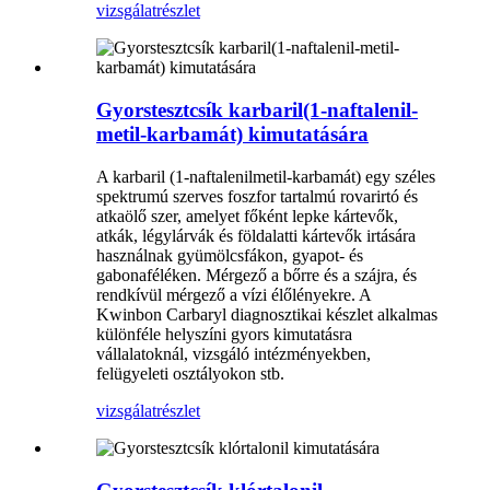
vizsgálat
részlet
Gyorstesztcsík karbaril(1-naftalenil-
metil-karbamát) kimutatására
A karbaril (1-naftalenilmetil-karbamát) egy széles
spektrumú szerves foszfor tartalmú rovarirtó és
atkaölő szer, amelyet főként lepke kártevők,
atkák, légylárvák és földalatti kártevők irtására
használnak gyümölcsfákon, gyapot- és
gabonaféléken. Mérgező a bőrre és a szájra, és
rendkívül mérgező a vízi élőlényekre. A
Kwinbon Carbaryl diagnosztikai készlet alkalmas
különféle helyszíni gyors kimutatásra
vállalatoknál, vizsgáló intézményekben,
felügyeleti osztályokon stb.
vizsgálat
részlet