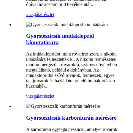
órával az acetamiprid bevétele után.
vizsgálat
részlet
Gyorstesztcsík imidakloprid
kimutatására
Az imidaklopridot, mint rovarirtó szert, a nikotin
utánzására fejlesztették ki. A nikotin természetes
módon mérgező a rovarokra, számos növényben
megtalálható, például a dohányban. Az
imidaklopridot szívó rovarok, termeszek, egyes
talajrovarok és háziállatokon élő bolhák irtására
használják.
vizsgálat
részlet
Gyorstesztcsík karbonfurán mérésére
A karbofurán egyfajta peszticid, amelyet rovarok