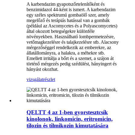
A karbendazim gyapotszőrtelenítőként és
benzimidazol 44-ként is ismert. A karbendazim
egy széles spektrumú gombaölő szer, amely
megelőző és terápiás hatással van a gombák
(például az Ascomycetes és a Polyascomycetes)
által okozott betegségekre különféle
növényekben. Használható lombpermetezésre,
vetőmagkezelésre és talajkezelésre stb. Alacsony
mérgezőséggel rendelkezik az emberekre, az
állatállományra, a halakra, a méhekre stb.
Emellett irritálja a bőrt és a szemet, a szájon át
történő mérgezés pedig szédülést, hányingert és
hányást okozhat.
vizsgálat
részlet
QELTT 4 az 1-ben gyorstesztcsík
kinolonok, linkomicin, eritromicin,
tilozin és tilmikozin kimutatására