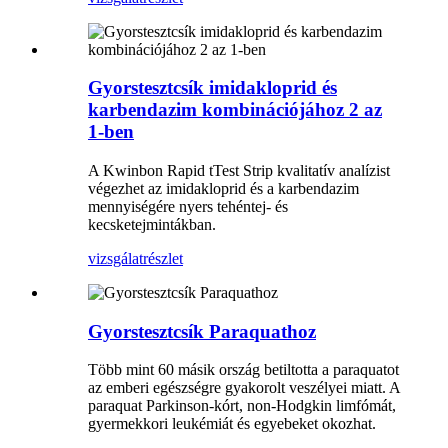
Gyorstesztcsík imidakloprid és
karbendazim kombinációjához 2 az
1-ben
A Kwinbon Rapid tTest Strip kvalitatív analízist
végezhet az imidakloprid és a karbendazim
mennyiségére nyers tehéntej- és
kecsketejmintákban.
vizsgálat
részlet
Gyorstesztcsík Paraquathoz
Több mint 60 másik ország betiltotta a paraquatot
az emberi egészségre gyakorolt ​​veszélyei miatt. A
paraquat Parkinson-kórt, non-Hodgkin limfómát,
gyermekkori leukémiát és egyebeket okozhat.