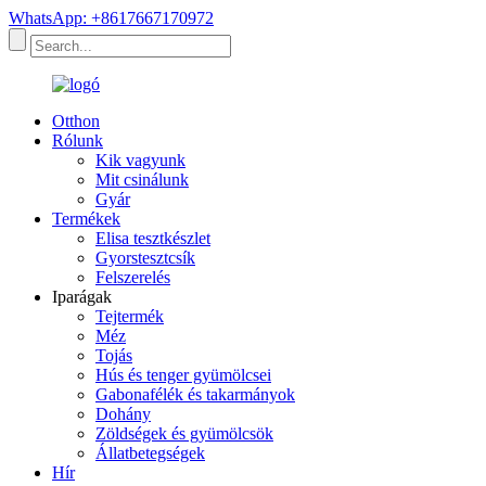
WhatsApp: +8617667170972
Otthon
Rólunk
Kik vagyunk
Mit csinálunk
Gyár
Termékek
Elisa tesztkészlet
Gyorstesztcsík
Felszerelés
Iparágak
Tejtermék
Méz
Tojás
Hús és tenger gyümölcsei
Gabonafélék és takarmányok
Dohány
Zöldségek és gyümölcsök
Állatbetegségek
Hír