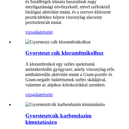
és fonálférgek irtására használnak nagy
mezőgazdasági növényeknél, mivel széleskörű
biológiai aktivitást mutat, és a szerves klórozott
peszticidekhez képest viszonylag alacsony
perzisztenciát mutat.
vizsgálat
részlet
Gyorsteszt csík kloramfenikolhoz
A kloramfenikol egy széles spektrumú
antimikrobiális gyógyszer, amely viszonylag erős
antibakteriális aktivitást mutat a Gram-pozitív és
Gram-negatív baktériumok széles skálájával,
valamint az atipikus kórokozókkal szemben.
vizsgálat
részlet
Gyorstesztcsík karbendazim
kimutatására