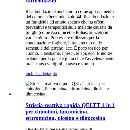
carbendazim
Il carbendazim è anche noto come appassimento
del cotone e benzimidazolo 44. Il carbendazim è
un fungicida ad ampio spettro che ha effetti
preventivi e terapeutici sulle malattie causate da
funghi (come Ascomiceti e Poliascomiceti) in
varie colture. Può essere utilizzato per la
concimazione fogliare, il trattamento delle
sementi e del terreno, ecc. È poco tossico per
l'uomo, il bestiame, i pesci, le api, ecc. È inoltre
irritante per la pelle e gli occhi e l'avvelenamento
orale causa vertigini, nausea e vomito.
inchiesta
dettaglio
Striscia reattiva rapida QELTT 4 in 1
per chinoloni, lincomicina,
eritromicina, tilosina e tilmicosina
Questo kit si basa sulla tecnologia di