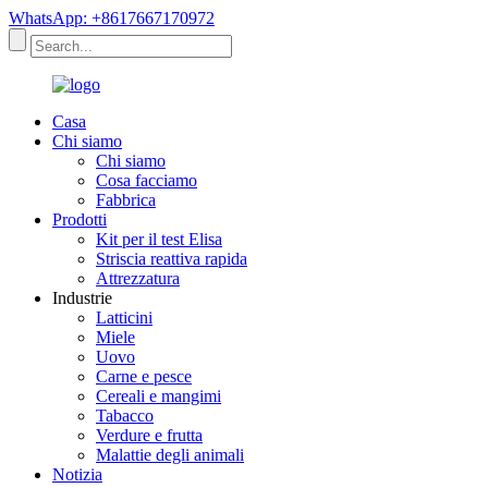
WhatsApp: +8617667170972
Casa
Chi siamo
Chi siamo
Cosa facciamo
Fabbrica
Prodotti
Kit per il test Elisa
Striscia reattiva rapida
Attrezzatura
Industrie
Latticini
Miele
Uovo
Carne e pesce
Cereali e mangimi
Tabacco
Verdure e frutta
Malattie degli animali
Notizia