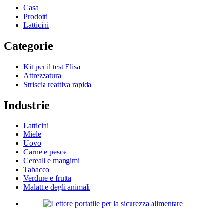
Casa
Prodotti
Latticini
Categorie
Kit per il test Elisa
Attrezzatura
Striscia reattiva rapida
Industrie
Latticini
Miele
Uovo
Carne e pesce
Cereali e mangimi
Tabacco
Verdure e frutta
Malattie degli animali