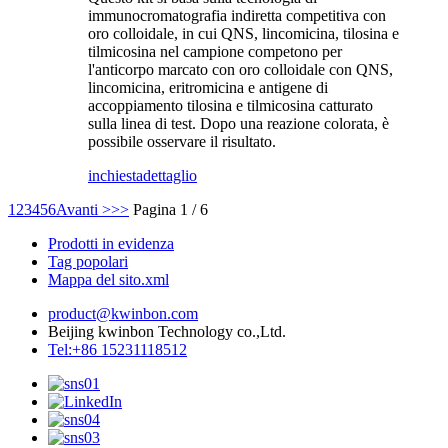
immunocromatografia indiretta competitiva con
oro colloidale, in cui QNS, lincomicina, tilosina e
tilmicosina nel campione competono per
l'anticorpo marcato con oro colloidale con QNS,
lincomicina, eritromicina e antigene di
accoppiamento tilosina e tilmicosina catturato
sulla linea di test. Dopo una reazione colorata, è
possibile osservare il risultato.
inchiesta
dettaglio
1
2
3
4
5
6
Avanti >
>>
Pagina 1 / 6
Prodotti in evidenza
Tag popolari
Mappa del sito.xml
product@kwinbon.com
Beijing kwinbon Technology co.,Ltd.
Tel:+86 15231118512