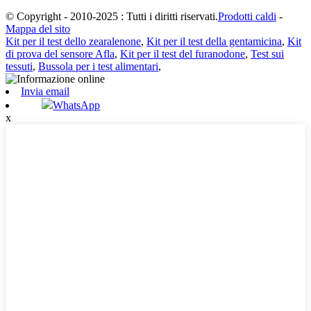
© Copyright - 2010-2025 : Tutti i diritti riservati.
Prodotti caldi
-
Mappa del sito
Kit per il test dello zearalenone
,
Kit per il test della gentamicina
,
Kit
di prova del sensore Afla
,
Kit per il test del furanodone
,
Test sui
tessuti
,
Bussola per i test alimentari
,
Invia email
WhatsApp
x