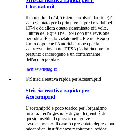
Striscia reattiva rapida per il
Clorotalonil
Il clorotalonil (2,4,5,6-tetracloroisoftalonitrile) è
stato valutato per la prima volta per i residui nel
1974 e da allora è stato riesaminato più volte,
l'ultima delle quali nel 1993 con una revisione
periodica. È stato vietato nell'UE e nel Regno
Unito dopo che l'Autorità europea per la
sicurezza alimentare (EFSA) lo ha ritenuto un
presunto cancerogeno e un contaminante
dell'acqua potabile.
inchiesta
dettaglio
Striscia reattiva rapida per
Acetamiprid
L'acetamiprid è poco tossico per l'organismo
umano, ma l'ingestione di grandi quantità di
questo insetticida provoca un grave
avvelenamento. Il caso ha presentato depressione
miocardica, insufficienza respiratoria, acidosi