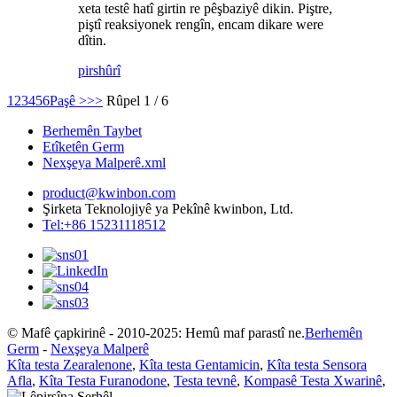
xeta testê hatî girtin re pêşbaziyê dikin. Piştre,
piştî reaksiyonek rengîn, encam dikare were
dîtin.
pirs
hûrî
1
2
3
4
5
6
Paşê >
>>
Rûpel 1 / 6
Berhemên Taybet
Etîketên Germ
Nexşeya Malperê.xml
product@kwinbon.com
Şirketa Teknolojiyê ya Pekînê kwinbon, Ltd.
Tel:+86 15231118512
© Mafê çapkirinê - 2010-2025: Hemû maf parastî ne.
Berhemên
Germ
-
Nexşeya Malperê
Kîta testa Zearalenone
,
Kîta testa Gentamicin
,
Kîta testa Sensora
Afla
,
Kîta Testa Furanodone
,
Testa tevnê
,
Kompasê Testa Xwarinê
,