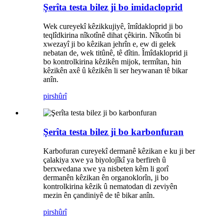
Şerîta testa bilez ji bo imidacloprid
Wek cureyekî kêzikkujiyê, îmîdakloprid ji bo
teqlîdkirina nîkotînê dihat çêkirin. Nîkotîn bi
xwezayî ji bo kêzikan jehrîn e, ew di gelek
nebatan de, wek titûnê, tê dîtin. Îmîdakloprid ji
bo kontrolkirina kêzikên mijok, termîtan, hin
kêzikên axê û kêzikên li ser heywanan tê bikar
anîn.
pirs
hûrî
Şerîta testa bilez ji bo karbonfuran
Karbofuran cureyekî dermanê kêzikan e ku ji ber
çalakiya xwe ya biyolojîkî ya berfireh û
berxwedana xwe ya nisbeten kêm li gorî
dermanên kêzikan ên organoklorîn, ji bo
kontrolkirina kêzik û nematodan di zeviyên
mezin ên çandiniyê de tê bikar anîn.
pirs
hûrî