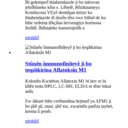
Bi gelemperî thiabendazole ji bo mirovan
jehrîbûneke kêm e. Lêbelê, Rêziknameya
Komîsyona YEyê destnîşan kiriye ku
thiabendazole di dozên têra xwe bilind de ku
bibe sedema têkçûna hevsengiya hormona
tîroîdê, îhtîmaleke kanserojenîk e.
pirs
hûrî
Stûnên îmmunofînîteyê ji bo
tespîtkirina Aflatoksîn M1
Kolonên Kwinbon Aflatoxin M1 bi hev re bi
kîtên testa HPLC, LC-MS, ELISA re têne bikar
anîn.
Ew dikare bibe ceribandina hejmarî ya AFM1 ji
bo şîrê şil, mast, şîrê toz, xwarinên parêza taybet,
krema û penêr.
pirs
hûrî