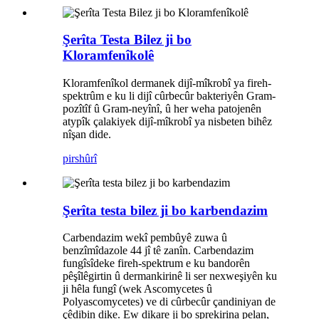
Şerîta Testa Bilez ji bo
Kloramfenîkolê
Kloramfenîkol dermanek dijî-mîkrobî ya fireh-
spektrûm e ku li dijî cûrbecûr bakteriyên Gram-
pozîtîf û Gram-neyînî, û her weha patojenên
atypîk çalakiyek dijî-mîkrobî ya nisbeten bihêz
nîşan dide.
pirs
hûrî
Şerîta testa bilez ji bo karbendazim
Carbendazim wekî pembûyê zuwa û
benzîmîdazole 44 jî tê zanîn. Carbendazim
fungîsîdeke fireh-spektrum e ku bandorên
pêşîlêgirtin û dermankirinê li ser nexweşiyên ku
ji hêla fungî (wek Ascomycetes û
Polyascomycetes) ve di cûrbecûr çandiniyan de
çêdibin dike. Ew dikare ji bo sprekirina pelan,