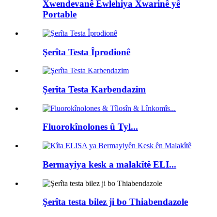
Xwendevanê Ewlehiya Xwarinê yê
Portable
Şerîta Testa Îprodionê
Şerîta Testa Karbendazim
Fluorokînolones û Tyl...
Bermayiya kesk a malakîtê ELI...
Şerîta testa bilez ji bo Thiabendazole