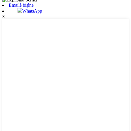
Emailê bişîne
WhatsApp
x