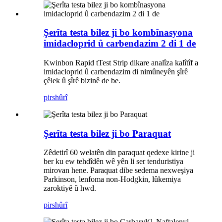
Şerîta testa bilez ji bo kombînasyona
imidacloprid û carbendazim 2 di 1 de
Kwinbon Rapid tTest Strip dikare analîza kalîtîf a
imidacloprid û carbendazim di nimûneyên şîrê
çêlek û şîrê bizinê de be.
pirs
hûrî
Şerîta testa bilez ji bo Paraquat
Zêdetirî 60 welatên din paraquat qedexe kirine ji
ber ku ew tehdîdên wê yên li ser tenduristiya
mirovan hene. Paraquat dibe sedema nexweşiya
Parkinson, lenfoma non-Hodgkin, lûkemiya
zaroktiyê û hwd.
pirs
hûrî