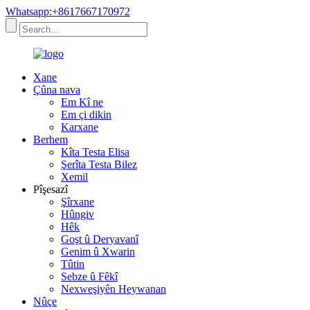
Whatsapp:+8617667170972
Xane
Çûna nava
Em Kî ne
Em çi dikin
Karxane
Berhem
Kîta Testa Elisa
Şerîta Testa Bilez
Xemil
Pîşesazî
Şîrxane
Hûngiv
Hêk
Goşt û Deryavanî
Genim û Xwarin
Tûtin
Sebze û Fêkî
Nexweşiyên Heywanan
Nûçe