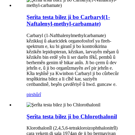
Şerîta testa bilez ji bo Carbaryl(1-
Naftalenyl-methyl-carbamate)
Carbaryl (1-Nafthalenylmethylcarbamate)
kêzikkuj û akaricidek organofosforî ya fireh-
spektrum e, ku bi giranî ji bo kontrolkirina
kêzikên lepidopteran, kêzikan, larvayên mêşan û
kêzikên bin erdê yên li ser darên fêkî, pembû û
berhemên genim tê bikar anîn. Ji bo çerm û dev
jehrîn e, û ji bo organîzmayên avî pir jehrîn e.
Kîta teşhîsê ya Kwinbon Carbaryl ji bo cûrbecûr
tespîtkirina bilez a li cîhê kar, saziyên
ceribandinê, beşên çavdêriyê û hwd. guncaw e.
pirs
hûrî
Şerîta testa bilez ji bo Chlorothalonil
Klorothalonîl (2,4,5,6-tetrakloroizophthalonitrîl)
cara yekem di sala 1974an de ji bo bermayiyan