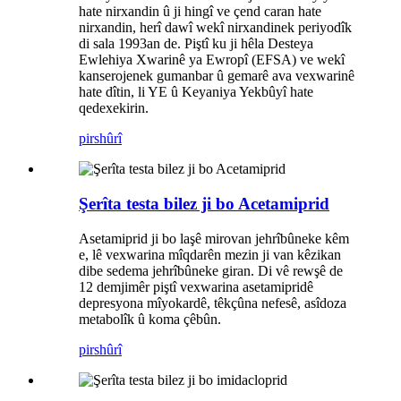
hate nirxandin û ji hingî ve çend caran hate
nirxandin, herî dawî wekî nirxandinek periyodîk
di sala 1993an de. Piştî ku ji hêla Desteya
Ewlehiya Xwarinê ya Ewropî (EFSA) ve wekî
kanserojenek gumanbar û gemarê ava vexwarinê
hate dîtin, li YE û Keyaniya Yekbûyî hate
qedexekirin.
pirs
hûrî
Şerîta testa bilez ji bo Acetamiprid
Asetamiprid ji bo laşê mirovan jehrîbûneke kêm
e, lê vexwarina mîqdarên mezin ji van kêzikan
dibe sedema jehrîbûneke giran. Di vê rewşê de
12 demjimêr piştî vexwarina asetamipridê
depresyona mîyokardê, têkçûna nefesê, asîdoza
metabolîk û koma çêbûn.
pirs
hûrî