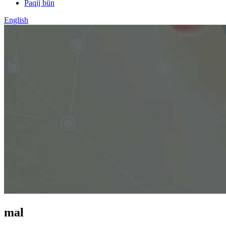
Paqij bûn
English
mal