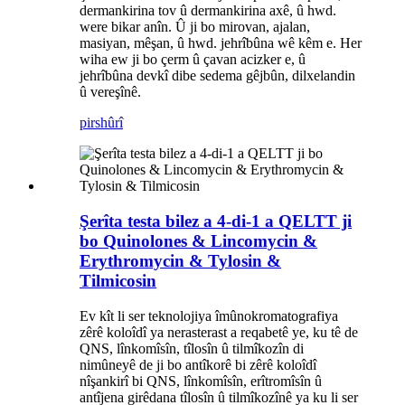
dermankirina tov û dermankirina axê, û hwd.
were bikar anîn. Û ji bo mirovan, ajalan,
masiyan, mêşan, û hwd. jehrîbûna wê kêm e. Her
wiha ew ji bo çerm û çavan acizker e, û
jehrîbûna devkî dibe sedema gêjbûn, dilxelandin
û vereşînê.
pirs
hûrî
Şerîta testa bilez a 4-di-1 a QELTT ji
bo Quinolones & Lincomycin &
Erythromycin & Tylosin &
Tilmicosin
Ev kît li ser teknolojiya îmûnokromatografiya
zêrê koloîdî ya nerasterast a reqabetê ye, ku tê de
QNS, lînkomîsîn, tîlosîn û tilmîkozîn di
nimûneyê de ji bo antîkorê bi zêrê koloîdî
nîşankirî bi QNS, lînkomîsîn, erîtromîsîn û
antîjena girêdana tîlosîn û tilmîkozînê ya ku li ser