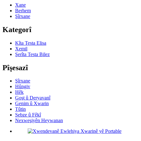
Xane
Berhem
Şîrxane
Kategorî
Kîta Testa Elisa
Xemil
Şerîta Testa Bilez
Pîşesazî
Şîrxane
Hûngiv
Hêk
Goşt û Deryavanî
Genim û Xwarin
Tûtin
Sebze û Fêkî
Nexweşiyên Heywanan