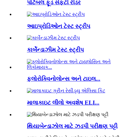
પોર્ટેબલ ફૂડ સેફ્ટી રીડર
આઇપ્રોડિઓન ટેસ્ટ સ્ટ્રીપ
કાર્બેન્ડાઝીમ ટેસ્ટ સ્ટ્રીપ
ફ્લોરોક્વિનોલોન્સ અને ટાઇલ...
માલાકાઇટ લીલો અવશેષ ELI...
થિયાબેન્ડાઝોલ માટે ઝડપી પરીક્ષણ પટ્ટી