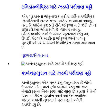
ઇમિડાક્લોપ્રિડ માટે ઝડપી પરીક્ષણ પટ્ટી
એક પ્રકારના જંતુનાશક તરીકે, ઇમિડાક્લોપ્રિડ
નિકોટિનની નકલ કરવા માટે બનાવવામાં આવ્યું
હતું. નિકોટિન કુદરતી રીતે જંતુઓ માટે ઝેરી છે, તે
ઘણા છોડમાં જોવા મળે છે, જેમ કે તમાકુ.
ઇમિડાક્લોપ્રિડનો ઉપયોગ ચૂસનારા જંતુઓ,
ઉધઈ, કેટલાક માટીના જંતુઓ અને પાલતુ
પ્રાણીઓ પર ચાંચડને નિયંત્રિત કરવા માટે થાય
છે.
પૂછપરછ
વિગતવાર
કાર્બનફ્યુરાન માટે ઝડપી પરીક્ષણ પટ્ટી
કાર્બોફ્યુરાન એક પ્રકારનું જંતુનાશક છે જેનો
ઉપયોગ મોટા પાયે કૃષિ પાકોમાં જંતુઓ અને
નેમાટોડ્સના નિયંત્રણ માટે થાય છે કારણ કે તેની
વિશાળ જૈવિક પ્રવૃત્તિ અને ઓર્ગેનોક્લોરિન
જંતુનાશકોની તુલનામાં પ્રમાણમાં ઓછી
ટકાઉપણું છે.