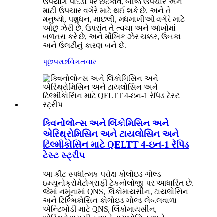
ઉપયોગ પાંદડા પર છંટકાવ, બીજ ઉપચાર અને
માટી ઉપચાર વગેરે માટે થઈ શકે છે. અને તે
મનુષ્યો, પશુધન, માછલી, મધમાખીઓ વગેરે માટે
ઓછું ઝેરી છે. ઉપરાંત તે ત્વચા અને આંખોમાં
બળતરા કરે છે, અને મૌખિક ઝેર ચક્કર, ઉબકા
અને ઉલટીનું કારણ બને છે.
પૂછપરછ
વિગતવાર
ક્વિનોલોન્સ અને લિંકોમિસિન અને
એરિથ્રોમિસિન અને ટાયલોસિન અને
ટિલ્મીકોસિન માટે QELTT 4-ઇન-1 રેપિડ
ટેસ્ટ સ્ટ્રીપ
આ કીટ સ્પર્ધાત્મક પરોક્ષ કોલોઇડ ગોલ્ડ
ઇમ્યુનોક્રોમેટોગ્રાફી ટેકનોલોજી પર આધારિત છે,
જેમાં નમૂનામાં QNS, લિંકોમાયસીન, ટાયલોસિન
અને ટિલ્મિકોસિન કોલોઇડ ગોલ્ડ લેબલવાળા
એન્ટિબોડી માટે QNS, લિંકોમાયસીન,