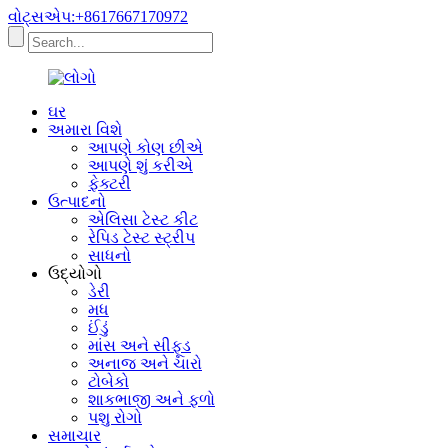
વોટ્સએપ:+8617667170972
ઘર
અમારા વિશે
આપણે કોણ છીએ
આપણે શું કરીએ
ફેક્ટરી
ઉત્પાદનો
એલિસા ટેસ્ટ કીટ
રેપિડ ટેસ્ટ સ્ટ્રીપ
સાધનો
ઉદ્યોગો
ડેરી
મધ
ઈંડું
માંસ અને સીફૂડ
અનાજ અને ચારો
ટોબેકો
શાકભાજી અને ફળો
પશુ રોગો
સમાચાર