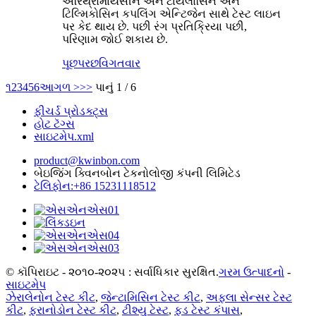
એરિથ્રોમાયસીન અને ટાયલોસિન અને
ટિલ્મિકોસિન કપલિંગ એન્ટિજેન સાથે ટેસ્ટ લાઇન
પર કેદ થાય છે. પછી રંગ પ્રતિક્રિયા પછી,
પરિણામ જોઈ શકાય છે.
પૂછપરછ
વિગતવાર
૧
2
3
4
5
6
આગળ >
>>
પાનું 1 / 6
ફીચર્ડ પ્રોડક્ટ્સ
હોટ ટૅગ્સ
સાઇટમેપ.xml
product@kwinbon.com
બેઇજિંગ ક્વિનબોન ટેકનોલોજી કંપની લિમિટેડ
ટેલિફોન:+86 15231118512
© કૉપિરાઇટ - ૨૦૧૦-૨૦૨૫ : સર્વાધિકાર સુરક્ષિત.
ગરમ ઉત્પાદનો
-
સાઇટમેપ
ઝેરાલેનોન ટેસ્ટ કીટ
,
જેન્ટામિસિન ટેસ્ટ કીટ
,
અફલા સેન્સર ટેસ્ટ
કીટ
,
ફુરાનોડોન ટેસ્ટ કીટ
,
ટીશ્યુ ટેસ્ટ
,
ફૂડ ટેસ્ટ કંપાસ
,