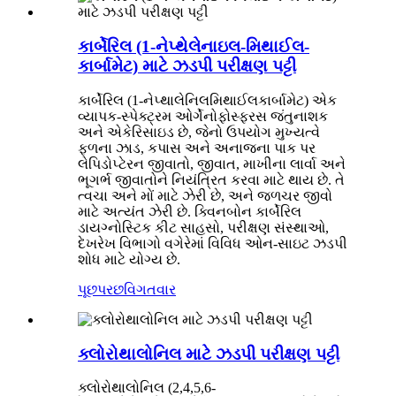
કાર્બેરિલ (1-નેપ્થેલેનાઇલ-મિથાઈલ-
કાર્બામેટ) માટે ઝડપી પરીક્ષણ પટ્ટી
કાર્બેરિલ (1-નેપ્થાલેનિલમિથાઈલકાર્બામેટ) એક
વ્યાપક-સ્પેક્ટ્રમ ઓર્ગેનોફોસ્ફરસ જંતુનાશક
અને એકેરિસાઇડ છે, જેનો ઉપયોગ મુખ્યત્વે
ફળના ઝાડ, કપાસ અને અનાજના પાક પર
લેપિડોપ્ટેરન જીવાતો, જીવાત, માખીના લાર્વા અને
ભૂગર્ભ જીવાતોને નિયંત્રિત કરવા માટે થાય છે. તે
ત્વચા અને મોં માટે ઝેરી છે, અને જળચર જીવો
માટે અત્યંત ઝેરી છે. ક્વિનબોન કાર્બેરિલ
ડાયગ્નોસ્ટિક કીટ સાહસો, પરીક્ષણ સંસ્થાઓ,
દેખરેખ વિભાગો વગેરેમાં વિવિધ ઓન-સાઇટ ઝડપી
શોધ માટે યોગ્ય છે.
પૂછપરછ
વિગતવાર
ક્લોરોથાલોનિલ માટે ઝડપી પરીક્ષણ પટ્ટી
ક્લોરોથાલોનિલ (2,4,5,6-