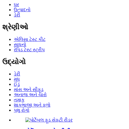
ઘર
ઉત્પાદનો
ડેરી
શ્રેણીઓ
એલિસા ટેસ્ટ કીટ
સાધનો
રેપિડ ટેસ્ટ સ્ટ્રીપ
ઉદ્યોગો
ડેરી
મધ
ઈંડું
માંસ અને સીફૂડ
અનાજ અને ચારો
તમાકુ
શાકભાજી અને ફળો
પશુ રોગો