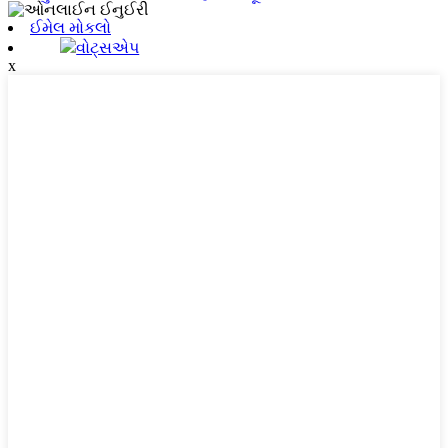
ઈમેલ મોકલો
વોટ્સએપ
x