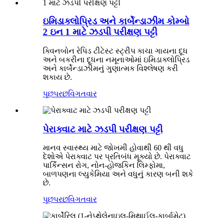
ઇમિડાક્લોપ્રિડ અને કાર્બેન્ડાઝીમ કોમ્બો
2 ઇન 1 માટે ઝડપી પરીક્ષણ પટ્ટી
ક્વિનબોન રેપિડ ટીટેસ્ટ સ્ટ્રીપ કાચા ગાયના દૂધ
અને બકરીના દૂધના નમૂનાઓમાં ઇમિડાક્લોપ્રિડ
અને કાર્બેન્ડાઝીમનું ગુણાત્મક વિશ્લેષણ કરી
શકાય છે.
પૂછપરછ
વિગતવાર
પેરાક્વાટ માટે ઝડપી પરીક્ષણ પટ્ટી
માનવ સ્વાસ્થ્ય માટે જોખમી હોવાથી 60 થી વધુ
દેશોએ પેરાક્વાટ પર પ્રતિબંધ મૂક્યો છે. પેરાક્વાટ
પાર્કિન્સન રોગ, નોન-હોજકિન લિમ્ફોમા,
બાળપણના લ્યુકેમિયા અને વધુનું કારણ બની શકે
છે.
પૂછપરછ
વિગતવાર