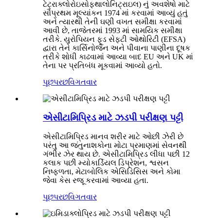
ટેટ્રાક્લોરોઇસોફ્થાલોનિટ્રાઇલ) નું અવશેષો માટે
સૌપ્રથમ મૂલ્યાંકન 1974 માં કરવામાં આવ્યું હતું
અને ત્યારથી તેની ઘણી વખત સમીક્ષા કરવામાં
આવી છે, તાજેતરમાં 1993 માં સામયિક સમીક્ષા
તરીકે. યુરોપિયન ફૂડ સેફ્ટી ઓથોરિટી (EFSA)
દ્વારા તેને કાર્સિનોજેન અને પીવાના પાણીના દૂષક
તરીકે શોધી કાઢવામાં આવ્યા બાદ EU અને UK માં
તેના પર પ્રતિબંધ મૂકવામાં આવ્યો હતો.
પૂછપરછ
વિગતવાર
એસીટામિપ્રિડ માટે ઝડપી પરીક્ષણ પટ્ટી
એસીટામિપ્રિડ માનવ શરીર માટે ઓછી ઝેરી છે
પરંતુ આ જંતુનાશકોના મોટા પ્રમાણમાં સેવનથી
ગંભીર ઝેર થાય છે. એસીટામિપ્રિડ લીધા પછી 12
કલાક પછી મ્યોકાર્ડિયલ ડિપ્રેશન, શ્વસન
નિષ્ફળતા, મેટાબોલિક એસિડિસિસ અને કોમા
જેવા કેસ રજૂ કરવામાં આવ્યા હતા.
પૂછપરછ
વિગતવાર