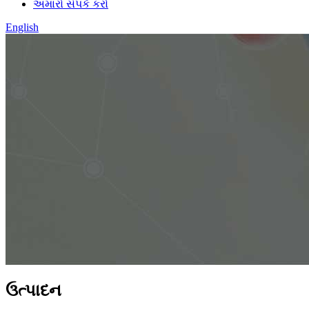
અમારો સંપર્ક કરો
English
ઉત્પાદન