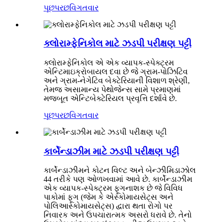
પૂછપરછ
વિગતવાર
ક્લોરામ્ફેનિકોલ માટે ઝડપી પરીક્ષણ પટ્ટી
ક્લોરામ્ફેનિકોલ એ એક વ્યાપક-સ્પેક્ટ્રમ
એન્ટિમાઇક્રોબાયલ દવા છે જે ગ્રામ-પોઝિટિવ
અને ગ્રામ-નેગેટિવ બેક્ટેરિયાની વિશાળ શ્રેણી,
તેમજ અસામાન્ય પેથોજેન્સ સામે પ્રમાણમાં
મજબૂત એન્ટિબેક્ટેરિયલ પ્રવૃત્તિ દર્શાવે છે.
પૂછપરછ
વિગતવાર
કાર્બેન્ડાઝીમ માટે ઝડપી પરીક્ષણ પટ્ટી
કાર્બેન્ડાઝીમને કોટન વિલ્ટ અને બેન્ઝીમિડાઝોલ
44 તરીકે પણ ઓળખવામાં આવે છે. કાર્બેન્ડાઝીમ
એક વ્યાપક-સ્પેક્ટ્રમ ફૂગનાશક છે જે વિવિધ
પાકોમાં ફૂગ (જેમ કે એસ્કોમાયસેટ્સ અને
પોલિઆસ્કોમાયસેટ્સ) દ્વારા થતા રોગો પર
નિવારક અને ઉપચારાત્મક અસરો ધરાવે છે. તેનો