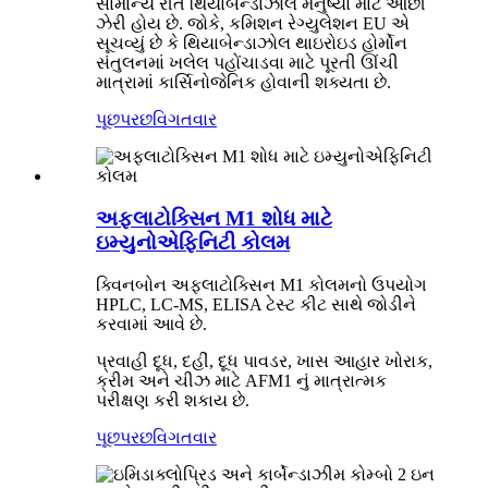
સામાન્ય રીતે થિયાબેન્ડાઝોલ મનુષ્યો માટે ઓછી
ઝેરી હોય છે. જોકે, કમિશન રેગ્યુલેશન EU એ
સૂચવ્યું છે કે થિયાબેન્ડાઝોલ થાઇરોઇડ હોર્મોન
સંતુલનમાં ખલેલ પહોંચાડવા માટે પૂરતી ઊંચી
માત્રામાં કાર્સિનોજેનિક હોવાની શક્યતા છે.
પૂછપરછ
વિગતવાર
અફ્લાટોક્સિન M1 શોધ માટે
ઇમ્યુનોએફિનિટી કોલમ
ક્વિનબોન અફ્લાટોક્સિન M1 કોલમનો ઉપયોગ
HPLC, LC-MS, ELISA ટેસ્ટ કીટ સાથે જોડીને
કરવામાં આવે છે.
પ્રવાહી દૂધ, દહીં, દૂધ પાવડર, ખાસ આહાર ખોરાક,
ક્રીમ અને ચીઝ માટે AFM1 નું માત્રાત્મક
પરીક્ષણ કરી શકાય છે.
પૂછપરછ
વિગતવાર