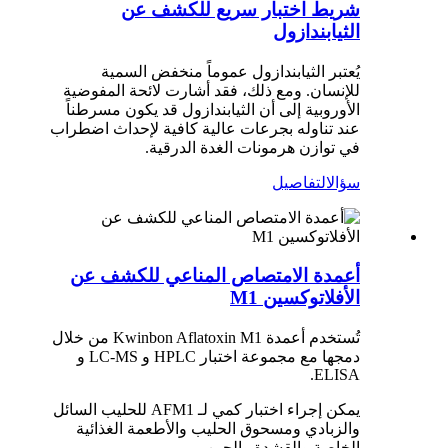
شريط اختبار سريع للكشف عن
الثيابندازول
يُعتبر الثيابندازول عموماً منخفض السمية
للإنسان. ومع ذلك، فقد أشارت لائحة المفوضية
الأوروبية إلى أن الثيابندازول قد يكون مسرطناً
عند تناوله بجرعات عالية كافية لإحداث اضطراب
في توازن هرمونات الغدة الدرقية.
سؤال
التفاصيل
أعمدة الامتصاص المناعي للكشف عن
الأفلاتوكسين M1
تُستخدم أعمدة Kwinbon Aflatoxin M1 من خلال
دمجها مع مجموعة اختبار HPLC و LC-MS و
ELISA.
يمكن إجراء اختبار كمي لـ AFM1 للحليب السائل
والزبادي ومسحوق الحليب والأطعمة الغذائية
الخاصة والقشدة والجبن.