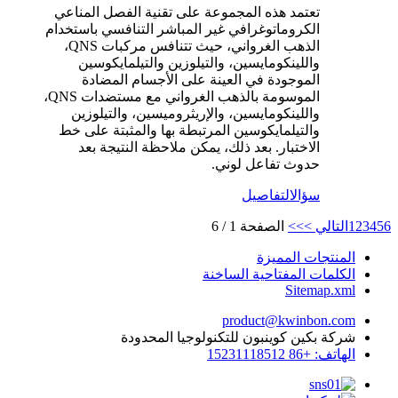
تعتمد هذه المجموعة على تقنية الفصل المناعي
الكروماتوغرافي غير المباشر التنافسي باستخدام
الذهب الغرواني، حيث تتنافس مركبات QNS،
واللينكومايسين، والتيلوزين والتيلمايكوسين
الموجودة في العينة على الأجسام المضادة
الموسومة بالذهب الغرواني مع مستضدات QNS،
واللينكومايسين، والإريثروميسين، والتيلوزين
والتيلمايكوسين المرتبطة بها والمثبتة على خط
الاختبار. بعد ذلك، يمكن ملاحظة النتيجة بعد
حدوث تفاعل لوني.
سؤال
التفاصيل
6
5
4
3
2
1
التالي >
>>
الصفحة 1 / 6
المنتجات المميزة
الكلمات المفتاحية الساخنة
Sitemap.xml
product@kwinbon.com
شركة بكين كوينبون للتكنولوجيا المحدودة
الهاتف: +86 15231118512