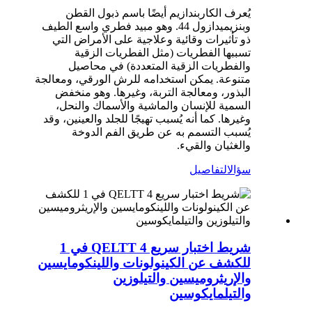
يُعرف الكاربندازيم أيضًا باسم ذبول القطن
وبنزيميدازول 44. وهو مبيد فطري واسع الطيف
ذو تأثيرات وقائية وعلاجية على الأمراض التي
تسببها الفطريات (مثل الفطريات الزقية
والفطريات الزقية المتعددة) في محاصيل
متنوعة. يمكن استخدامه للرش الورقي، ومعالجة
البذور، ومعالجة التربة، وغيرها. وهو منخفض
السمية للإنسان والماشية والأسماك والنحل،
وغيرها. كما أنه يُسبب تهيجًا للجلد والعينين، وقد
يُسبب التسمم به عن طريق الفم الدوخة
والغثيان والقيء.
سؤال
التفاصيل
شريط اختبار سريع QELTT 4 في 1
للكشف عن الكينولونات واللينكومايسين
والإريثروميسين والتيلوزين
والتيلمايكوسين