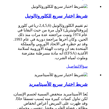
شريط اختبار سريع للكلوروثالونيل
تم تقييم الكلوروثالونيل (2,4,5,6-رباعي كلورو
إيزوفثالونيتريل) لأول مرة من حيث البقايا في
عام 1974 وتمت مراجعته عدة مرات منذ ذلك
الحين، وكان آخرها مراجعة دورية في عام 1993.
وقد تم حظره في الاتحاد الأوروبي والمملكة
المتحدة بعد أن وجدت الهيئة الأوروبية لسلامة
الأغذية (EFSA) أنه مادة مسرطنة مفترضة
وملوث لمياه الشرب.
سؤال
التفاصيل
شريط اختبار سريع للأسيتامبريد
يُعدّ الأسيتامبريد منخفض السمية لجسم الإنسان،
لكن تناول كميات كبيرة منه يُسبب تسممًا حادًا.
وقد ظهرت على المريض أعراض انخفاض
وظائف عضلة القلب، وفشل تنفسي، وحماض