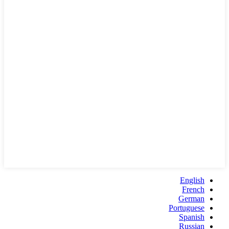
English
French
German
Portuguese
Spanish
Russian