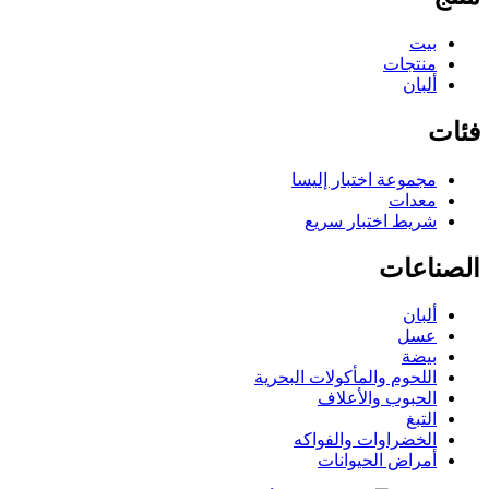
بيت
منتجات
ألبان
فئات
مجموعة اختبار إليسا
معدات
شريط اختبار سريع
الصناعات
ألبان
عسل
بيضة
اللحوم والمأكولات البحرية
الحبوب والأعلاف
التبغ
الخضراوات والفواكه
أمراض الحيوانات