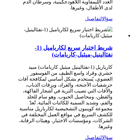
الغدد الليمفاوية اللاهودجكينية، وسرطان الدم
لدى الأطفال، وغيرها.
سؤال
التفاصيل
شريط اختبار سريع لكارباميل (1-
نفثالينيل-ميثيل-كاربامات)
كارباريل (1-نفثالينيل ميثيل كاربامات) مبيد
حشري وقراد واسع الطيف من الفوسفور
العضوي، يُستخدم بشكل أساسي لمكافحة آفات
حرشفيات الأجنحة، والقراد، ويرقات الذباب،
والآفات التي تصيب التربة في أشجار الفاكهة،
والقطن، ومحاصيل الحبوب. وهو سام للجلد
والفم، وشديد السمية للكائنات المائية. تُعدّ
مجموعة كوينبون التشخيصية لكارباريل مناسبة
للكشف السريع في مواقع العمل المختلفة في
الشركات، ومؤسسات الاختبار، وهيئات الرقابة،
وغيرها.
سؤال
التفاصيل