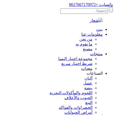
واتساب: +8617667170972
بيت
معلومات عنا
من نحن
ما نقوم به
مصنع
منتجات
مجموعة اختبار إليسا
شريط اختبار سريع
معدات
الصناعات
ألبان
عسل
بيضة
اللحوم والمأكولات البحرية
الحبوب والأعلاف
التبغ
الخضراوات والفواكه
أمراض الحيوانات