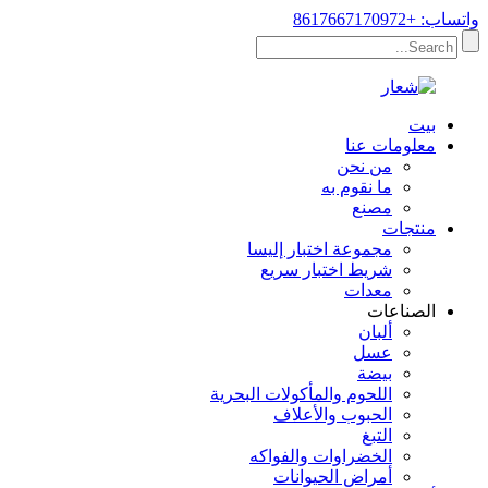
واتساب: +8617667170972
بيت
معلومات عنا
من نحن
ما نقوم به
مصنع
منتجات
مجموعة اختبار إليسا
شريط اختبار سريع
معدات
الصناعات
ألبان
عسل
بيضة
اللحوم والمأكولات البحرية
الحبوب والأعلاف
التبغ
الخضراوات والفواكه
أمراض الحيوانات