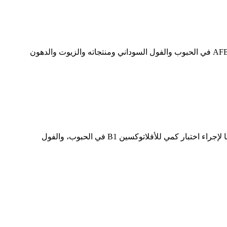
يمكن إجراء اختبار كمي لـ AFB1 في الحبوب والفول السوداني ومنتجاته والزيوت والدهون
تُستخدم أعمدة كوينبون للكشف عن الأفلاتوكسين B1 بالاقتران مع مجموعات اختبار HPLC وLC-MS وELISA. ويمكن استخدامها لإجراء اختبار كمي للأفلاتوكسين B1 في الحبوب، والفول