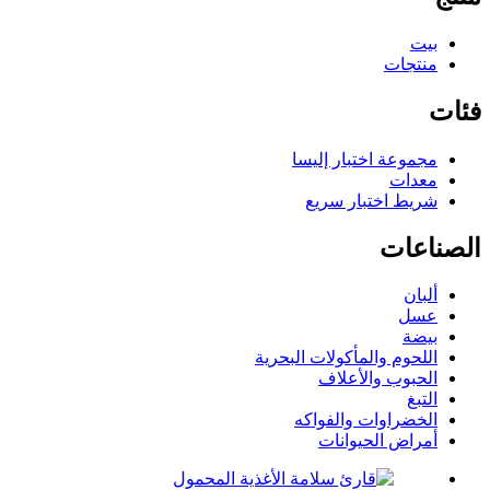
بيت
منتجات
فئات
مجموعة اختبار إليسا
معدات
شريط اختبار سريع
الصناعات
ألبان
عسل
بيضة
اللحوم والمأكولات البحرية
الحبوب والأعلاف
التبغ
الخضراوات والفواكه
أمراض الحيوانات