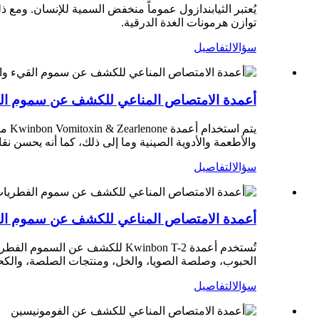
يُعتبر الثيابندازول عموماً منخفض السمية للإنسان. ومع 
توازن هرمونات الغدة الدرقية.
سؤال
التفاصيل
أعمدة الامتصاص المناعي للكشف عن سموم القيء وا
يتم استخدام أعمدة Kwinbon Vomitoxin & Zearlenone من خلال دمجها مع مجموعة اختبار HPLC و LC-MS و ELISA.
والأطعمة والأدوية الصينية وما إلى ذلك، كما أنه يحسن نقاء
سؤال
التفاصيل
أعمدة الامتصاص المناعي للكشف عن سموم الفطر
تُستخدم أعمدة Kwinbon T-2 للكشف عن السموم الفطرية من خلال دمجها مع مجموعة اختبار HPLC و LC-MS و ELISA.
الحبوب، وصلصة الصويا، والخل، ومنتجات الصلصة، والكحول، 
سؤال
التفاصيل