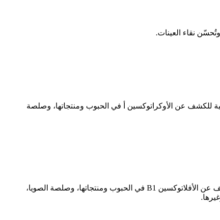
LC- وELISA. ويمكن استخدامها لإجراء اختبارات كمية للكشف عن الأوكراتوكسين أ في الحبوب ومنتجاتها، وصلصة
تُستخدم أعمدة كوينبون زيرالينون مع مجموعات اختبار HPLC وLC-MS وELISA. ويمكن استخدامها لإجراء اختبارات كمية للكشف عن الأفلاتوكسين B1 في الحبوب ومنتجاتها، وصلصة الصويا،
يرها.