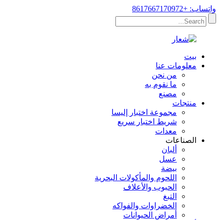
واتساب: +8617667170972
بيت
معلومات عنا
من نحن
ما نقوم به
مصنع
منتجات
مجموعة اختبار إليسا
شريط اختبار سريع
معدات
الصناعات
ألبان
عسل
بيضة
اللحوم والمأكولات البحرية
الحبوب والأعلاف
التبغ
الخضراوات والفواكه
أمراض الحيوانات