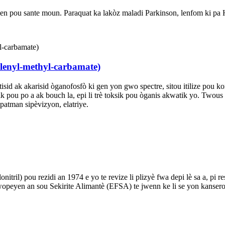
nyen pou sante moun. Paraquat ka lakòz maladi Parkinson, lenfom ki pa
lenyl-methyl-carbamate)
id ak akarisid òganofosfò ki gen yon gwo spectre, sitou itilize pou ko
ksik pou po a ak bouch la, epi li trè toksik pou òganis akwatik yo. Tw
epatman sipèvizyon, elatriye.
lonitril) pou rezidi an 1974 e yo te revize li plizyè fwa depi lè sa a, 
peyen an sou Sekirite Alimantè (EFSA) te jwenn ke li se yon kansero