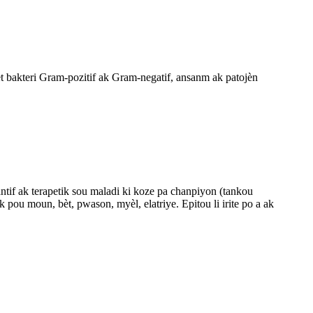
t bakteri Gram-pozitif ak Gram-negatif, ansanm ak patojèn
tif ak terapetik sou maladi ki koze pa chanpiyon (tankou
ik pou moun, bèt, pwason, myèl, elatriye. Epitou li irite po a ak