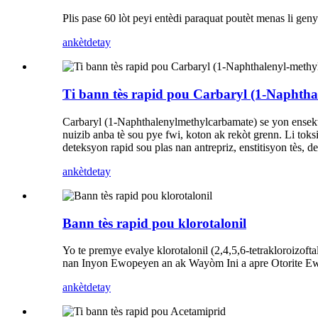
Plis pase 60 lòt peyi entèdi paraquat poutèt menas li ge
ankèt
detay
Ti bann tès rapid pou Carbaryl (1-Naphtha
Carbaryl (1-Naphthalenylmethylcarbamate) se yon ensektis
nuizib anba tè sou pye fwi, koton ak rekòt grenn. Li to
deteksyon rapid sou plas nan antrepriz, enstitisyon tès, d
ankèt
detay
Bann tès rapid pou klorotalonil
Yo te premye evalye klorotalonil (2,4,5,6-tetrakloroizofta
nan Inyon Ewopeyen an ak Wayòm Ini a apre Otorite Ewo
ankèt
detay