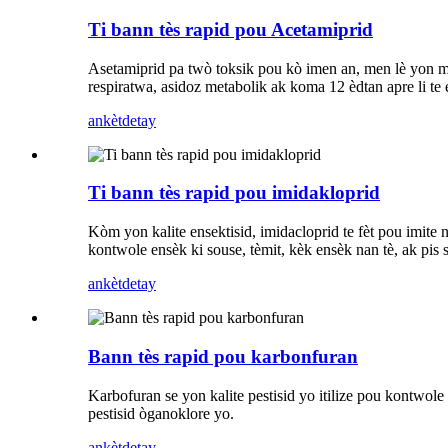
Ti bann tès rapid pou Acetamiprid
Asetamiprid pa twò toksik pou kò imen an, men lè yon m
respiratwa, asidoz metabolik ak koma 12 èdtan apre li te 
ankèt
detay
Ti bann tès rapid pou imidakloprid
Kòm yon kalite ensektisid, imidacloprid te fèt pou imite 
kontwole ensèk ki souse, tèmit, kèk ensèk nan tè, ak pis 
ankèt
detay
Bann tès rapid pou karbonfuran
Karbofuran se yon kalite pestisid yo itilize pou kontwol
pestisid òganoklore yo.
ankèt
detay