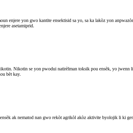
oun enjere yon gwo kantite ensektisid sa yo, sa ka lakòz yon anpwazò
enjere asetamiprid.
nikotin. Nikotin se yon pwodui natirèlman toksik pou ensèk, yo jwenn li 
sou bèt kay.
e ensèk ak nematod nan gwo rekòt agrikòl akòz aktivite byolojik li ki 