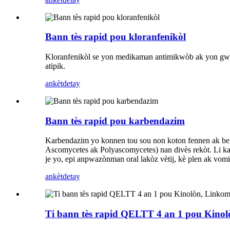
Bann tès rapid pou kloranfenikòl
Kloranfenikòl se yon medikaman antimikwòb ak yon gwo sp
atipik.
ankèt
detay
Bann tès rapid pou karbendazim
Karbendazim yo konnen tou sou non koton fennen ak benzi
Ascomycetes ak Polyascomycetes) nan divès rekòt. Li ka iti
je yo, epi anpwazònman oral lakòz vètij, kè plen ak vom
ankèt
detay
Ti bann tès rapid QELTT 4 an 1 pou Kinolòn