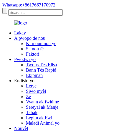
Whatsapp:+8617667170972
Lakay
A pwopo de nou
Ki moun nou ye
Sa nou fè
Faktori
Pwodwi yo
Twous Tès Elisa
Bann Tès Rapid
Ekipman
Endistri yo
Letye
Siwo myèl
Ze
Vyann ak fwidmè
Sereyal ak Manje
Tabak
Legim ak Fwi
Maladi Animal yo
Nouvèl