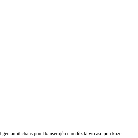
 gen anpil chans pou l kanserojèn nan dòz ki wo ase pou koze