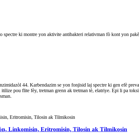
ectre ki montre yon aktivite antibakteri relativman fò kont yon pakè
midazòl 44. Karbendazim se yon fonjisid laj spectre ki gen efè prevan
lize pou flite fèy, tretman grenn ak tretman tè, elatriye. Epi li pa toks
isman.
, Linkomisin, Eritromisin, Tilosin ak Tilmikosin