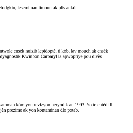
 Hodgkin, lesemi nan timoun ak plis ankò.
ntwole ensèk nuizib lepidoptè, ti kòb, lav mouch ak ensèk
ous dyagnostik Kwinbon Carbaryl la apwopriye pou divès
pi resamman kòm yon revizyon peryodik an 1993. Yo te entèdi li
jèn prezime ak yon kontaminan dlo potab.