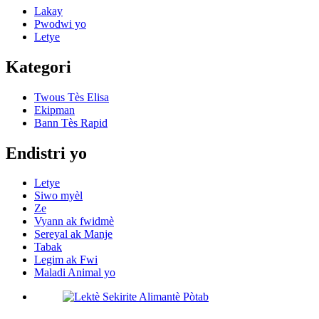
Lakay
Pwodwi yo
Letye
Kategori
Twous Tès Elisa
Ekipman
Bann Tès Rapid
Endistri yo
Letye
Siwo myèl
Ze
Vyann ak fwidmè
Sereyal ak Manje
Tabak
Legim ak Fwi
Maladi Animal yo