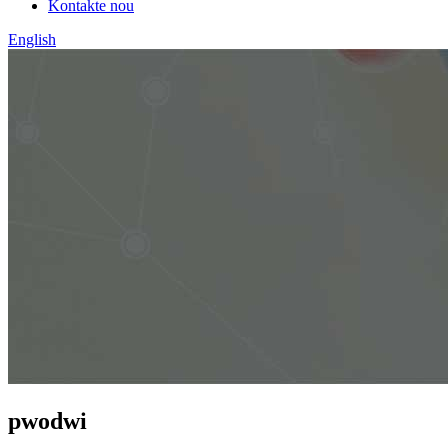
Kontakte nou
English
pwodwi