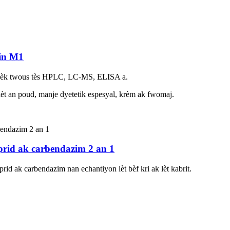
sin M1
avèk twous tès HPLC, LC-MS, ELISA a.
, lèt an poud, manje dyetetik espesyal, krèm ak fwomaj.
prid ak carbendazim 2 an 1
rid ak carbendazim nan echantiyon lèt bèf kri ak lèt ​​kabrit.