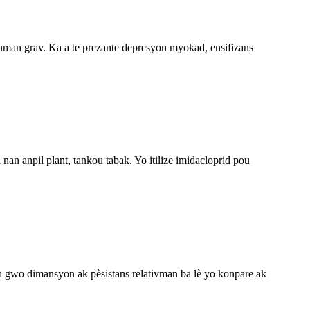
nman grav. Ka a te prezante depresyon myokad, ensifizans
nan anpil plant, tankou tabak. Yo itilize imidacloprid pou
gen gwo dimansyon ak pèsistans relativman ba lè yo konpare ak