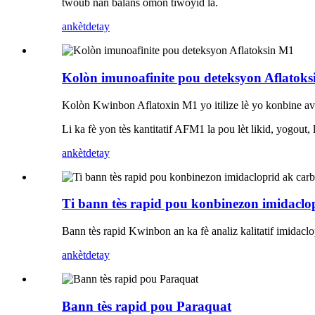
twoub nan balans òmòn tiwoyid la.
ankèt
detay
Kolòn imunoafinite pou deteksyon Aflatok
Kolòn Kwinbon Aflatoxin M1 yo itilize lè yo konbine 
Li ka fè yon tès kantitatif AFM1 la pou lèt likid, yogout
ankèt
detay
Ti bann tès rapid pou konbinezon imidaclo
Bann tès rapid Kwinbon an ka fè analiz kalitatif imidaclop
ankèt
detay
Bann tès rapid pou Paraquat