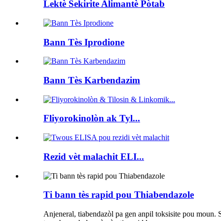
Lektè Sekirite Alimantè Pòtab
Bann Tès Iprodione
Bann Tès Karbendazim
Fliyorokinolòn ak Tyl...
Rezid vèt malachit ELI...
Ti bann tès rapid pou Thiabendazole
Anjeneral, tiabendazòl pa gen anpil toksisite pou mou