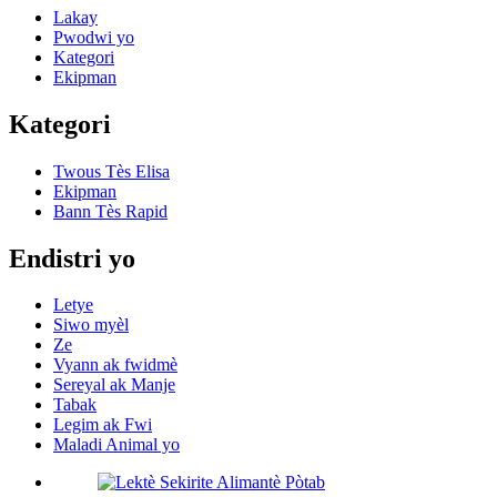
Lakay
Pwodwi yo
Kategori
Ekipman
Kategori
Twous Tès Elisa
Ekipman
Bann Tès Rapid
Endistri yo
Letye
Siwo myèl
Ze
Vyann ak fwidmè
Sereyal ak Manje
Tabak
Legim ak Fwi
Maladi Animal yo