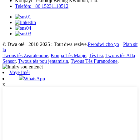
Konpayi Teknoloji Beijing Kwinbon, Ltd.
Telefòn: +86 15231118512
© Dwa otè - 2010-2025 : Tout dwa rezève.
Pwodwi cho yo
-
Plan sit
la
Twous tès Zearalenone
,
Konpa Tès Manje
,
Tès tisi
,
Twous tès Afla
Sensor
,
Twous tès pou jentamisin
,
Twous Tès Furanodone
,
Voye Imèl
WhatsApp
x