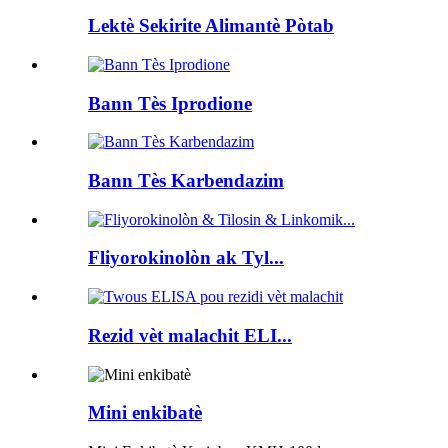
Lektè Sekirite Alimantè Pòtab
Bann Tès Iprodione
Bann Tès Karbendazim
Fliyorokinolòn ak Tyl...
Rezid vèt malachit ELI...
Mini enkibatè