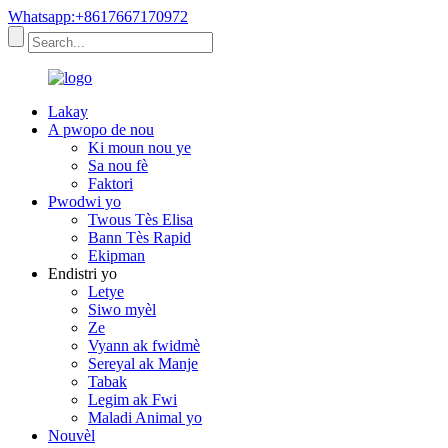
Whatsapp:+8617667170972
Lakay
A pwopo de nou
Ki moun nou ye
Sa nou fè
Faktori
Pwodwi yo
Twous Tès Elisa
Bann Tès Rapid
Ekipman
Endistri yo
Letye
Siwo myèl
Ze
Vyann ak fwidmè
Sereyal ak Manje
Tabak
Legim ak Fwi
Maladi Animal yo
Nouvèl