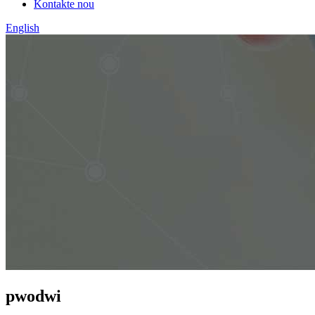
Kontakte nou
English
pwodwi