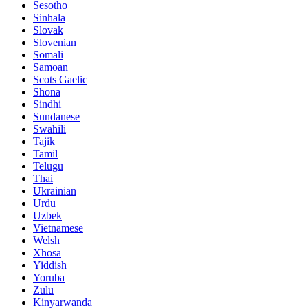
Sesotho
Sinhala
Slovak
Slovenian
Somali
Samoan
Scots Gaelic
Shona
Sindhi
Sundanese
Swahili
Tajik
Tamil
Telugu
Thai
Ukrainian
Urdu
Uzbek
Vietnamese
Welsh
Xhosa
Yiddish
Yoruba
Zulu
Kinyarwanda