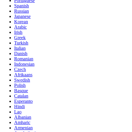
Portuguese
Spanish
Russian
Japanese
Korean
Arabic
Irish
Greek
Turkish
Italian
Danish
Romanian
Indonesian
Czech
Afrikaans
Swedish
Polish
Basque
Catalan
Esperanto
Hindi
Lao
Albanian
Amharic
Armenian