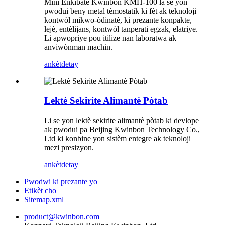
Mini Enkibatè Kwinbon KMH-100 la se yon
pwodui beny metal tèmostatik ki fèt ak teknoloji
kontwòl mikwo-òdinatè, ki prezante konpakte,
lejè, entèlijans, kontwòl tanperati egzak, elatriye.
Li apwopriye pou itilize nan laboratwa ak
anviwònman machin.
ankèt
detay
Lektè Sekirite Alimantè Pòtab
Li se yon lektè sekirite alimantè pòtab ki devlope
ak pwodui pa Beijing Kwinbon Technology Co.,
Ltd ki konbine yon sistèm entegre ak teknoloji
mezi presizyon.
ankèt
detay
Pwodwi ki prezante yo
Etikèt cho
Sitemap.xml
product@kwinbon.com