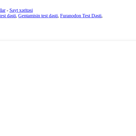
lar
-
Sayt xəritəsi
est dəsti
,
Gentamisin test dəsti
,
Furanodon Test Dəsti
,