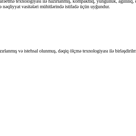
 texnologiyası ilə hazırlanmış, kompaktlıq, yüngüllük, ağıllılıq, dəqi
 nəqliyyat vasitələri mühitlərində istifadə üçün uyğundur.
anmış və istehsal olunmuş, dəqiq ölçmə texnologiyası ilə birləşdirilmiş