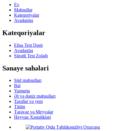
Ev
Məhsullar
Kateqoriyalar
Avadanlıq
Kateqoriyalar
Elisa Test Dəsti
Avadanlıq
Sürətli Test Zolağı
Sənaye sahələri
Süd məhsulları
Bal
Yumurta
Ət və dəniz məhsulları
Taxıllar və yem
Tütün
Tərəvəz və Meyvələr
Heyvan Xəstəlikləri