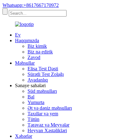
Whatsapp:+8617667170972
Ev
Haqqımızda
Biz kimik
Biz nə edirik
Zavod
Məhsullar
Elisa Test Dəsti
Sürətli Test Zolağı
Avadanlıq
Sənaye sahələri
Süd məhsulları
Bal
Yumurta
Ət və dəniz məhsulları
Taxıllar və yem
Tütün
Tərəvəz və Meyvələr
Heyvan Xəstəlikləri
Xəbərlər