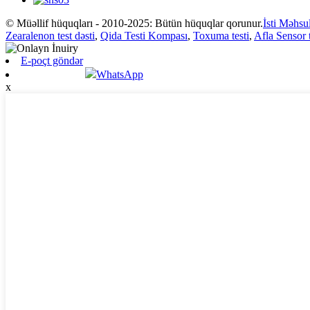
© Müəllif hüquqları - 2010-2025: Bütün hüquqlar qorunur.
İsti Məhsul
Zearalenon test dəsti
,
Qida Testi Kompası
,
Toxuma testi
,
Afla Sensor t
E-poçt göndər
WhatsApp
x