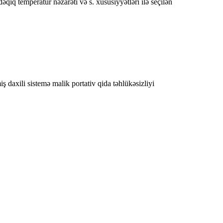
q temperatur nəzarəti və s. xüsusiyyətləri ilə seçilən
 daxili sistemə malik portativ qida təhlükəsizliyi