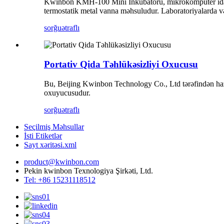
Kwinbon KMH-100 Mini İnkubatoru, mikrokompüter idarəetmə
termostatik metal vanna məhsuludur. Laboratoriyalarda və
sorğu
ətraflı
Portativ Qida Təhlükəsizliyi Oxucusu
Bu, Beijing Kwinbon Technology Co., Ltd tərəfindən hazırl
oxuyucusudur.
sorğu
ətraflı
Seçilmiş Məhsullar
İsti Etiketlər
Sayt xəritəsi.xml
product@kwinbon.com
Pekin kwinbon Texnologiya Şirkəti, Ltd.
Tel: +86 15231118512