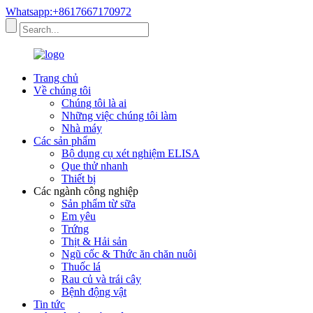
Whatsapp:+8617667170972
Trang chủ
Về chúng tôi
Chúng tôi là ai
Những việc chúng tôi làm
Nhà máy
Các sản phẩm
Bộ dụng cụ xét nghiệm ELISA
Que thử nhanh
Thiết bị
Các ngành công nghiệp
Sản phẩm từ sữa
Em yêu
Trứng
Thịt & Hải sản
Ngũ cốc & Thức ăn chăn nuôi
Thuốc lá
Rau củ và trái cây
Bệnh động vật
Tin tức