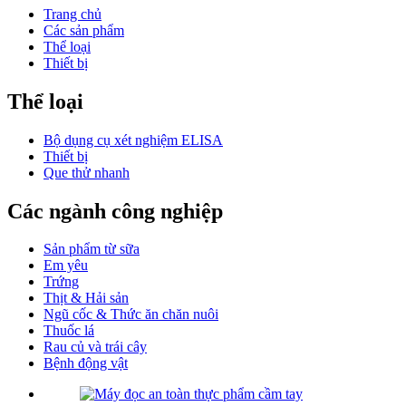
Trang chủ
Các sản phẩm
Thể loại
Thiết bị
Thể loại
Bộ dụng cụ xét nghiệm ELISA
Thiết bị
Que thử nhanh
Các ngành công nghiệp
Sản phẩm từ sữa
Em yêu
Trứng
Thịt & Hải sản
Ngũ cốc & Thức ăn chăn nuôi
Thuốc lá
Rau củ và trái cây
Bệnh động vật