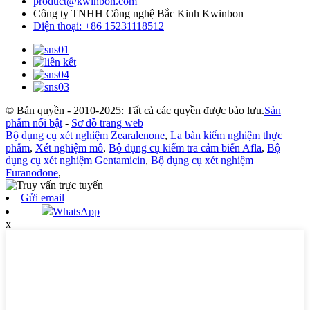
product@kwinbon.com
Công ty TNHH Công nghệ Bắc Kinh Kwinbon
Điện thoại: +86 15231118512
© Bản quyền - 2010-2025: Tất cả các quyền được bảo lưu.
Sản
phẩm nổi bật
-
Sơ đồ trang web
Bộ dụng cụ xét nghiệm Zearalenone
,
La bàn kiểm nghiệm thực
phẩm
,
Xét nghiệm mô
,
Bộ dụng cụ kiểm tra cảm biến Afla
,
Bộ
dụng cụ xét nghiệm Gentamicin
,
Bộ dụng cụ xét nghiệm
Furanodone
,
Gửi email
WhatsApp
x