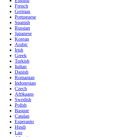
English
French
German
Portuguese
Spanish
Russian
Japanese
Korean
Arabic
Irish
Greek
Turkish
Italian
Danish
Romanian
Indonesian
Czech
Afrikaans
Swedish
Polish
Basque
Catalan
Esperanto
Hindi
Lao