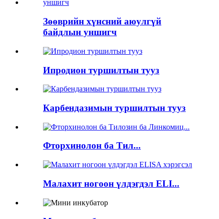
Зөөврийн хүнсний аюулгүй
байдлын уншигч
Ипродион туршилтын тууз
Карбендазимын туршилтын тууз
Фторхинолон ба Тил...
Малахит ногоон үлдэгдэл ELI...