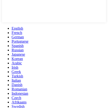
English
French
German
Portuguese
Spanish
Russian
Japanese
Korean
Arabic
Irish
Greek
Turkish
Italian
Danish
Romanian
Indonesian
Czech
Afrikaans
Swedish