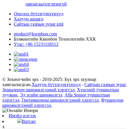
лавлагаа
дэлгэрэнгүй
Онцлох бүтээгдэхүүнүүд
Халуун шошго
Сайтын газрын зураг.xml
product@kwinbon.com
Бээжингийн Квинбон Технологийн ХХК
Утас: +86 15231118512
© Зохиогчийн эрх - 2010-2025: Бүх эрх хуулиар
хамгаалагдсан.
Халуун бүтээгдэхүүнүүд
-
Сайтын газрын зураг
Зеараленон шинжилгээний хэрэгсэл
,
Хүнсний туршилтын
луужин
,
Эд эсийн шинжилгээ
,
Afla Sensor туршилтын
хэрэгсэл
,
Гентамицины шинжилгээний хэрэгсэл
,
Фуранодон
шинжилгээний хэрэгсэл
,
Имэйл илгээх
Ватсап
x