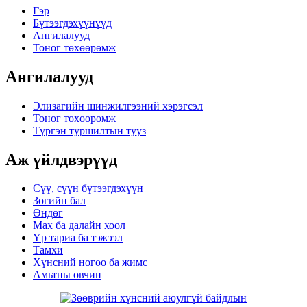
Гэр
Бүтээгдэхүүнүүд
Ангилалууд
Тоног төхөөрөмж
Ангилалууд
Элизагийн шинжилгээний хэрэгсэл
Тоног төхөөрөмж
Түргэн туршилтын тууз
Аж үйлдвэрүүд
Сүү, сүүн бүтээгдэхүүн
Зөгийн бал
Өндөг
Мах ба далайн хоол
Үр тариа ба тэжээл
Тамхи
Хүнсний ногоо ба жимс
Амьтны өвчин