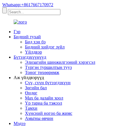
Whatsapp:+8617667170972
Гэр
Бидний тухай
Бид хэн бэ
Бидний хийдэг зүйл
Үйлдвэр
Бүтээгдэхүүнүүд
Элизагийн шинжилгээний хэрэгсэл
Түргэн туршилтын тууз
Тоног төхөөрөмж
Аж үйлдвэрүүд
Сүү, сүүн бүтээгдэхүүн
Зөгийн бал
Өндөг
Мах ба далайн хоол
Үр тариа ба тэжээл
Тамхи
Хүнсний ногоо ба жимс
Амьтны өвчин
Мэдээ