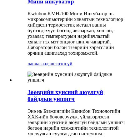
Мини инкубатор
Kwinbon KMH-100 Мини Инкубатор нь
микрокомпьютерийн хяналтын технологиор
хийгдсэн термостатик металл ванны
бүтээгдэхүүн бөгөөд авсаархан, хөнгөн,
ухаалаг, температурын нарийвчлалтай
хяналт гэх мэт онцлог шинж чанартай.
Лаборатори болон тээврийн хэрэгслийн
орчинд ашиглахад тохиромжтой.
лавлагаа
дэлгэрэнгүй
Зөөврийн хүнсний аюулгүй
байдлын уншигч
Энэ нь Бээжингийн Квинбон Технологийн
ХХК-ийн боловсруулж, үйлдвэрлэсэн
зөөврийн хүнсний аюулгүй байдлын уншигч
бөгөөд нарийн хэмжилтийн технологитой
хослуулсан суулгагдсан систем юм.