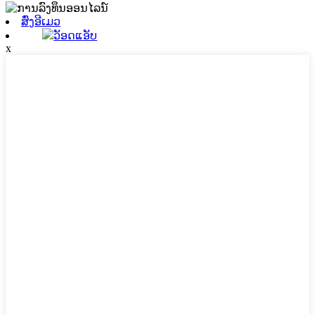
ສົ່ງອີເມວ
ວັອດແອັບ
x