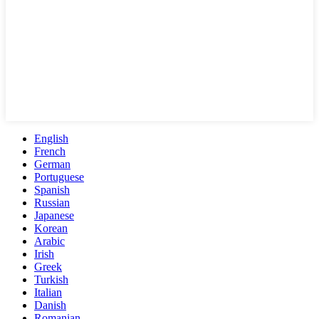
English
French
German
Portuguese
Spanish
Russian
Japanese
Korean
Arabic
Irish
Greek
Turkish
Italian
Danish
Romanian