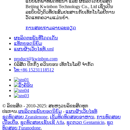
ແບບພົກພາທີ່ພັດທະນາ ແລະ ຜະລິດໂດຍບໍລິສັດ
Beijing Kwinbon Technology Co., Ltd ເຊິ່ງເປັນ
ລະບົບຝັງຕົວທີ່ປະສົມປະສານກັບເທັກໂນໂລຢີການ
ວັດແທກຄວາມແມ່ນຍໍາ.
ການສອບຖາມ
ລາຍລະອຽດ
ຜະລິດຕະພັນທີ່ໂດດເດັ່ນ
ແທັກຍອດນິຍົມ
ແຜນຜັງເວັບໄຊທ໌.xml
product@kwinbon.com
ບໍລິສັດ ປັກກິ່ງ ຄວິນບອນ ເທັກໂນໂລຢີ ຈຳກັດ
ໂທ:+86 15231118512
© ລິຂະສິດ - 2010-2025: ສະຫງວນລິຂະສິດທຸກ
ປະການ.
ຜະລິດຕະພັນຍອດນິຍົມ
-
ແຜນຜັງເວັບໄຊທ໌
ຊຸດທົດສອບ Zearalenone
,
ເຂັມທິດທົດສອບອາຫານ
,
ການທົດສອບ
ເນື້ອເຍື່ອ
,
ຊຸດທົດສອບເຊັນເຊີ Afla
,
ຊຸດກວດ Gentamicin
,
ຊຸດ
ທົດສອບ Furanodone
,