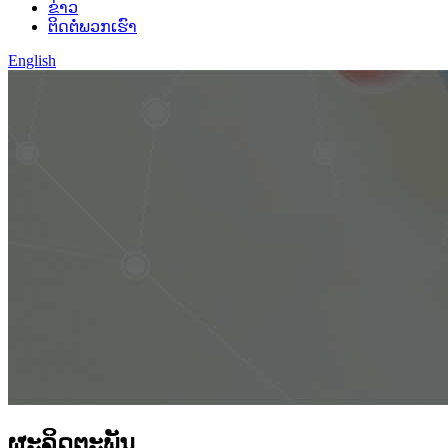
ຂ່າວ
ຕິດຕໍ່ພວກເຮົາ
English
ຜະລິດຕະພັນ