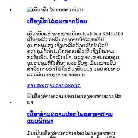
ເຄື່ອງຟັກໄຂ່ຂະໜາດນ້ອຍ
ເຄື່ອງອົບແຫ້ງຂະໜາດນ້ອຍ Kwinbon KMH-100
ເປັນຜະລິດຕະພັນອ່າງອາບນ້ຳໂລຫະທີ່ມີ
ອຸນຫະພູມສູງ ເຊິ່ງຜະລິດດ້ວຍເທັກໂນໂລຢີ
ຄວບຄຸມດ້ວຍໄມໂຄຣຄອມພິວເຕີ ເຊິ່ງມີຄວາມ
ກະທັດຮັດ, ນ້ຳໜັກເບົາ, ສະຫຼາດ, ການຄວບຄຸມ
ອຸນຫະພູມທີ່ຖືກຕ້ອງ ແລະ ອື່ນໆ. ມັນເໝາະສົມ
ສຳລັບການນຳໃຊ້ໃນຫ້ອງທົດລອງ ແລະ ສະພາບ
ແວດລ້ອມຂອງຍານພາຫະນະ.
ການສອບຖາມ
ລາຍລະອຽດ
ເຄື່ອງອ່ານຄວາມປອດໄພຂອງອາຫານ
ແບບພົກພາ
ມັນເປັນເຄື່ອງອ່ານຄວາມປອດໄພຂອງອາຫານ