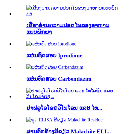
ເຄື່ອງອ່ານຄວາມປອດໄພຂອງອາຫານ
ແບບພົກພາ
ແຜ່ນທົດສອບ Iprodione
ແຜ່ນທົດສອບ Carbendazim
ຢາຟລູໂອໂຣຄວິໂນໂລນ ແລະ ໄທ...
ສານຕົກຄ້າງສີຂຽວ Malachite ELI...