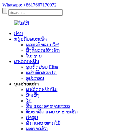
Whatsapp: +8617667170972
ບ້ານ
ກ່ຽວກັບພວກເຮົາ
ພວກເຮົາແມ່ນໃຜ
ສິ່ງທີ່ພວກເຮົາເຮັດ
ໂຮງງານ
ຜະລິດຕະພັນ
ຊຸດທົດສອບ Elisa
ແຜ່ນທົດສອບໄວ
ອຸປະກອນ
ອຸດສາຫະກຳ
ຜະລິດຕະພັນນົມ
ນໍ້າເຜິ້ງ
ໄຂ່
ຊີ້ນ ແລະ ອາຫານທະເລ
ທັນຍາພືດ ແລະ ອາຫານສັດ
ຢາສູບ
ຜັກ ແລະ ໝາກໄມ້
ພະຍາດສັດ