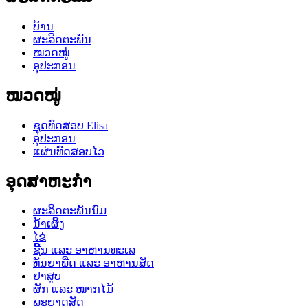
ບ້ານ
ຜະລິດຕະພັນ
ໝວດໝູ່
ອຸປະກອນ
ໝວດໝູ່
ຊຸດທົດສອບ Elisa
ອຸປະກອນ
ແຜ່ນທົດສອບໄວ
ອຸດສາຫະກຳ
ຜະລິດຕະພັນນົມ
ນໍ້າເຜິ້ງ
ໄຂ່
ຊີ້ນ ແລະ ອາຫານທະເລ
ທັນຍາພືດ ແລະ ອາຫານສັດ
ຢາສູບ
ຜັກ ແລະ ໝາກໄມ້
ພະຍາດສັດ