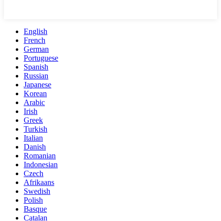
English
French
German
Portuguese
Spanish
Russian
Japanese
Korean
Arabic
Irish
Greek
Turkish
Italian
Danish
Romanian
Indonesian
Czech
Afrikaans
Swedish
Polish
Basque
Catalan