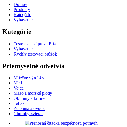
Domov
Produkty
Kategórie
Vybavenie
Kategórie
Testovacia súprava Elisa
Vybavenie
Rýchly testovací prúžok
Priemyselné odvetvia
Mliečne výrobky
Med
Vajce
Mäso a morské plody
Obilniny a krmivo
Tabak
Zelenina a ovocie
Choroby zvierat