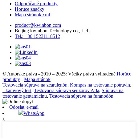
Odporúčané produkty
Horúce značky
Mapa stránok.xml
product@kwinbon.com
Beijing kwinbon Technology co., Ltd.
Tel.: +86 15231118512
© Autorské práva - 2010 – 2025: Všetky práva vyhradené.
Horúce
produkty
-
Mapa stránok
Testovacia súprava na zearalenón
,
Kompas na testovanie potravín
,
Tkanivový test
,
Testovacia súprava senzorov Afla
,
Súprava na
testovanie gentamicínu
,
Testovacia súprava na furanodón
,
Odoslať e-mail
WhatsApp
x