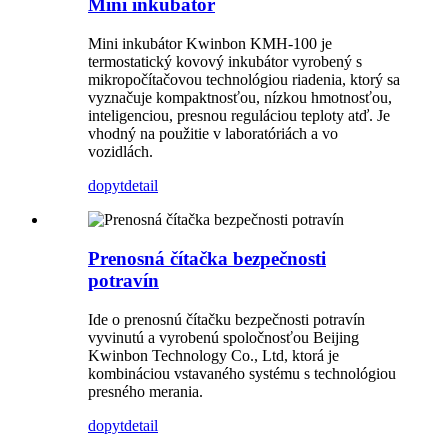
Mini inkubátor
Mini inkubátor Kwinbon KMH-100 je
termostatický kovový inkubátor vyrobený s
mikropočítačovou technológiou riadenia, ktorý sa
vyznačuje kompaktnosťou, nízkou hmotnosťou,
inteligenciou, presnou reguláciou teploty atď. Je
vhodný na použitie v laboratóriách a vo
vozidlách.
dopyt
detail
Prenosná čítačka bezpečnosti
potravín
Ide o prenosnú čítačku bezpečnosti potravín
vyvinutú a vyrobenú spoločnosťou Beijing
Kwinbon Technology Co., Ltd, ktorá je
kombináciou vstavaného systému s technológiou
presného merania.
dopyt
detail