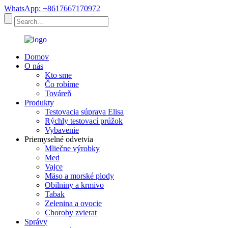
WhatsApp: +8617667170972
Domov
O nás
Kto sme
Čo robíme
Továreň
Produkty
Testovacia súprava Elisa
Rýchly testovací prúžok
Vybavenie
Priemyselné odvetvia
Mliečne výrobky
Med
Vajce
Mäso a morské plody
Obilniny a krmivo
Tabak
Zelenina a ovocie
Choroby zvierat
Správy