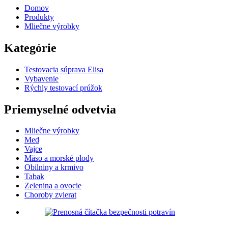
Domov
Produkty
Mliečne výrobky
Kategórie
Testovacia súprava Elisa
Vybavenie
Rýchly testovací prúžok
Priemyselné odvetvia
Mliečne výrobky
Med
Vajce
Mäso a morské plody
Obilniny a krmivo
Tabak
Zelenina a ovocie
Choroby zvierat