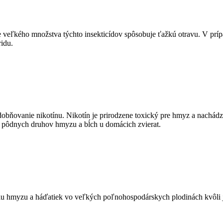
e veľkého množstva týchto insekticídov spôsobuje ťažkú ​​otravu. V príp
idu.
obňovanie nikotínu. Nikotín je prirodzene toxický pre hmyz a nachádza
h pôdnych druhov hmyzu a bĺch u domácich zvierat.
lu hmyzu a háďatiek vo veľkých poľnohospodárskych plodinách kvôli jeho 