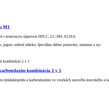
nu M1
cii s testovacou súpravou HPLC, LC-MS, ELISA.
 jogurt, sušené mlieko, špeciálne diétne potraviny, smotanu a syr.
 karbendazím kombinácia 2 v 1
ýzu imidaklopridu a karbendazimu vo vzorkách surového kravského a k