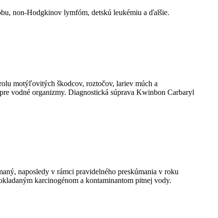
robu, non-Hodgkinov lymfóm, detskú leukémiu a ďalšie.
trolu motýľovitých škodcov, roztočov, lariev múch a
ý pre vodné organizmy. Diagnostická súprava Kwinbon Carbaryl
skúmaný, naposledy v rámci pravidelného preskúmania v roku
dpokladaným karcinogénom a kontaminantom pitnej vody.