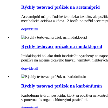
Rýchly testovací prúžok na acetamiprid
Acetamiprid má pre ľudské telo nízku toxicitu, ale požiti
metabolická acidóza a kóma 12 hodín po požití acetamipr
dopyt
detail
Rýchly testovací prúžok na imidakloprid
Imidakloprid bol ako druh insekticídu vyrobený na napod
používa na ničenie cicavého hmyzu, termitov, niektorýc
dopyt
detail
Rýchly testovací prúžok na karbónfurán
Karbofurán je druh pesticídu, ktorý sa používa na kontro
v porovnaní s organochlórovými pesticídmi.
dopyt
detail