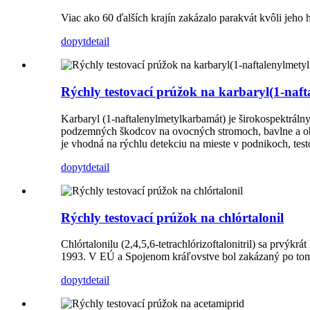
Viac ako 60 ďalších krajín zakázalo parakvát kvôli jeh
dopyt
detail
Rýchly testovací prúžok na karbaryl(1-naf
Karbaryl (1-naftalenylmetylkarbamát) je širokospektrálny
podzemných škodcov na ovocných stromoch, bavlne a obi
je vhodná na rýchlu detekciu na mieste v podnikoch, test
dopyt
detail
Rýchly testovací prúžok na chlórtalonil
Chlórtalonilu (2,4,5,6-tetrachlórizoftalonitril) sa prvý
1993. V EÚ a Spojenom kráľovstve bol zakázaný po tom,
dopyt
detail