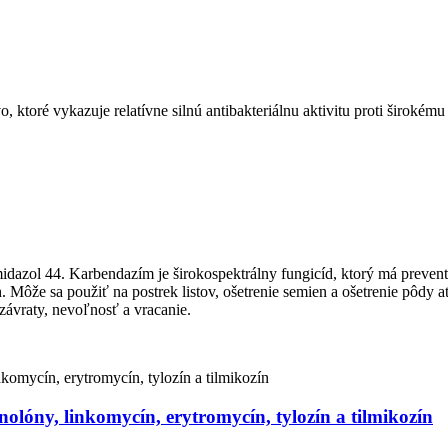
o, ktoré vykazuje relatívne silnú antibakteriálnu aktivitu proti široké
idazol 44. Karbendazím je širokospektrálny fungicíd, ktorý má preven
ôže sa použiť na postrek listov, ošetrenie semien a ošetrenie pôdy atď
 závraty, nevoľnosť a vracanie.
olóny, linkomycín, erytromycín, tylozín a tilmikozín