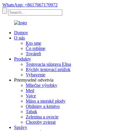
WhatsApp: +8617667170972
Domov
O nás
Kto sme
Čo robíme
Továreň
Produkty
Testovacia súprava Elisa
Rýchly testovací prúžok
Vybavenie
Priemyselné odvetvia
Mliečne výrobky
Med
Vajce
Mäso a morské plody
Obilniny a krmivo
Tabak
Zelenina a ovocie
Choroby zvierat
Správy