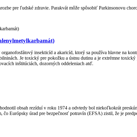
o hrozbe pre ľudské zdravie. Parakvát môže spôsobiť Parkinsonovu cho
talenylmetylkarbamát)
 organofosfátový insekticíd a akaricíd, ktorý sa používa hlavne na kon
lninách. Je toxický pre pokožku a ústnu dutinu a je extrémne toxick
ovacích inštitúciách, dozorných oddeleniach atď.
krát hodnotil obsah rezíduí v roku 1974 a odvtedy bol niekoľkokrát pre
 čo Európsky úrad pre bezpečnosť potravín (EFSA) zistil, že je pre