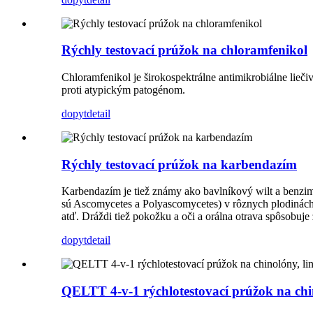
Rýchly testovací prúžok na chloramfenikol
Chloramfenikol je širokospektrálne antimikrobiálne liečiv
proti atypickým patogénom.
dopyt
detail
Rýchly testovací prúžok na karbendazím
Karbendazím je tiež známy ako bavlníkový wilt a benzim
sú Ascomycetes a Polyascomycetes) v rôznych plodinách. M
atď. Dráždi tiež pokožku a oči a orálna otrava spôsobuje
dopyt
detail
QELTT 4-v-1 rýchlotestovací prúžok na chin