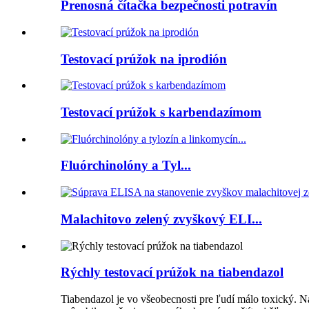
Prenosná čítačka bezpečnosti potravín
Testovací prúžok na iprodión
Testovací prúžok s karbendazímom
Fluórchinolóny a Tyl...
Malachitovo zelený zvyškový ELI...
Rýchly testovací prúžok na tiabendazol
Tiabendazol je vo všeobecnosti pre ľudí málo toxický. 