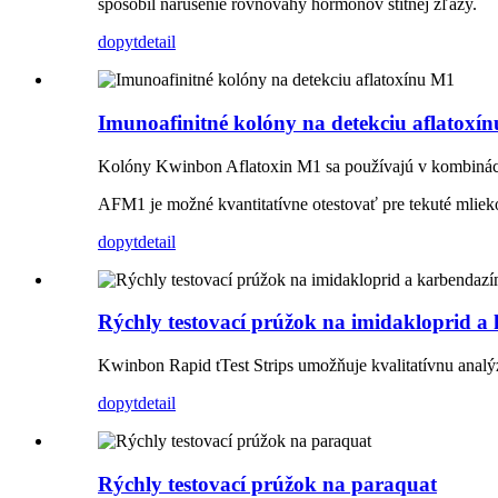
spôsobil narušenie rovnováhy hormónov štítnej žľazy.
dopyt
detail
Imunoafinitné kolóny na detekciu aflatoxí
Kolóny Kwinbon Aflatoxin M1 sa používajú v kombiná
AFM1 je možné kvantitatívne otestovať pre tekuté mlieko,
dopyt
detail
Rýchly testovací prúžok na imidakloprid a
Kwinbon Rapid tTest Strips umožňuje kvalitatívnu anal
dopyt
detail
Rýchly testovací prúžok na paraquat