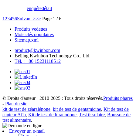
enquête
détail
1
2
3
4
5
6
Suivant >
>>
Page 1 / 6
Produits vedettes
Mots clés populaires
Sitemap.xml
product@kwinbon.com
Beijing Kwinbon Technology Co., Ltd.
Tél. : +86 15231118512
© Droits d'auteur - 2010-2025 : Tous droits réservés.
Produits phares
-
Plan du site
kit de test de zéaralénone
,
kit de test de gentamicine
,
Kit de test de
capteur Afla
,
Kit de test de furanodone
,
Test tissulaire
,
Boussole de
test alimentaire
,
Envoyer un e-mail