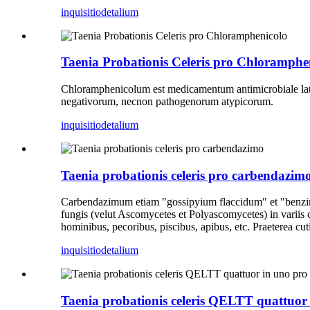
inquisitio
detalium
Taenia Probationis Celeris pro Chloramphe
Chloramphenicolum est medicamentum antimicrobiale lato
negativorum, necnon pathogenorum atypicorum.
inquisitio
detalium
Taenia probationis celeris pro carbendazim
Carbendazimum etiam "gossipyium flaccidum" et "benzimid
fungis (velut Ascomycetes et Polyascomycetes) in variis 
hominibus, pecoribus, piscibus, apibus, etc. Praeterea cuti 
inquisitio
detalium
Taenia probationis celeris QELTT quattuor 