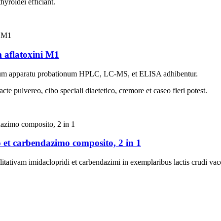
hyroidei efficiant.
 aflatoxini M1
um apparatu probationum HPLC, LC-MS, et ELISA adhibentur.
e pulvereo, cibo speciali diaetetico, cremore et caseo fieri potest.
o et carbendazimo composito, 2 in 1
tativam imidaclopridi et carbendazimi in exemplaribus lactis crudi vacci