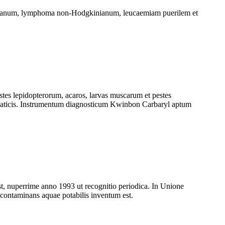
sonianum, lymphoma non-Hodgkinianum, leucaemiam puerilem et
stes lepidopterorum, acaros, larvas muscarum et pestes
 aquaticis. Instrumentum diagnosticum Kwinbon Carbaryl aptum
st, nuperrime anno 1993 ut recognitio periodica. In Unione
ontaminans aquae potabilis inventum est.