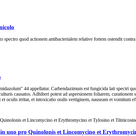
nicolo
 spectro quod actionem antibacterialem relative fortem ostendit contr
o
azolum" 44 appellatur. Carbendazimum est fungicida lati spectri quod
culturis causatos. Adhiberi potest ad aspersionem foliarem, curationem 
et oculis irritat, et intoxicatio oralis vertiginem, nauseam et vomitum eff
in uno pro Quinolonis et Lincomycino et Erythromycino