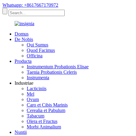
Whatsapp: +8617667170972
Domus
De Nobis
Qui Sumus
Quod Facimus
Officina
Producta
Instrumentum Probationis Elisae
Taenia Probationis Celeris
Instrumenta
Industriae
Lacticiniis
Mel
Ovum
Caro et Cibis Marinis
Cerealia et Pabulum
Tabacum
Olera et Fructus
Morbi Animalium
Nuntii