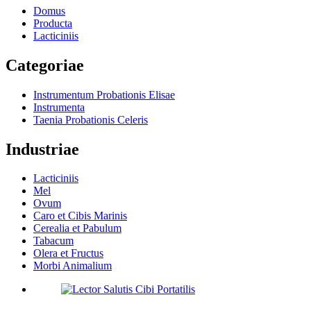
Domus
Producta
Lacticiniis
Categoriae
Instrumentum Probationis Elisae
Instrumenta
Taenia Probationis Celeris
Industriae
Lacticiniis
Mel
Ovum
Caro et Cibis Marinis
Cerealia et Pabulum
Tabacum
Olera et Fructus
Morbi Animalium