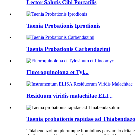
Lector Salutis Cibi Portatilis
Taenia Probationis Iprodionis
Taenia Probationis Carbendazimi
Fluoroquinolona et Tyl...
Residuum viridis malachitae ELI...
Taenia probationis rapidae ad Thiabendaz
Thiabendazolum plerumque hominibus parvam toxicitatem