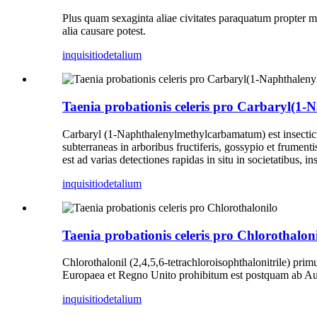
Plus quam sexaginta aliae civitates paraquatum propte
alia causare potest.
inquisitio
detalium
Taenia probationis celeris pro Carbaryl(1
Carbaryl (1-Naphthalenylmethylcarbamatum) est insecticid
subterraneas in arboribus fructiferis, gossypio et frume
est ad varias detectiones rapidas in situ in societatibus, in
inquisitio
detalium
Taenia probationis celeris pro Chlorothalon
Chlorothalonil (2,4,5,6-tetrachloroisophthalonitrile) pri
Europaea et Regno Unito prohibitum est postquam ab Auc
inquisitio
detalium