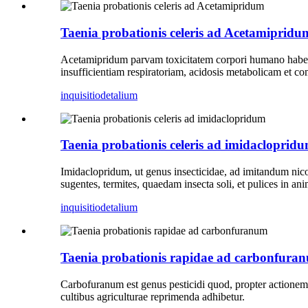
Taenia probationis celeris ad Acetamipridu
Acetamipridum parvam toxicitatem corpori humano habet
insufficientiam respiratoriam, acidosis metabolicam et 
inquisitio
detalium
Taenia probationis celeris ad imidacloprid
Imidaclopridum, ut genus insecticidae, ad imitandum nicot
sugentes, termites, quaedam insecta soli, et pulices in a
inquisitio
detalium
Taenia probationis rapidae ad carbonfura
Carbofuranum est genus pesticidi quod, propter actionem
cultibus agriculturae reprimenda adhibetur.