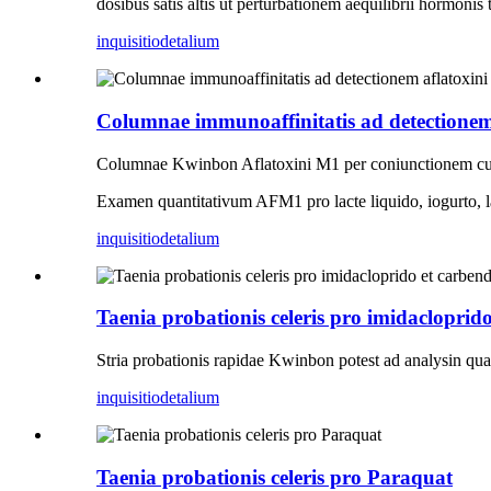
dosibus satis altis ut perturbationem aequilibrii hormonis t
inquisitio
detalium
Columnae immunoaffinitatis ad detectionem
Columnae Kwinbon Aflatoxini M1 per coniunctionem c
Examen quantitativum AFM1 pro lacte liquido, iogurto, lact
inquisitio
detalium
Taenia probationis celeris pro imidacloprid
Stria probationis rapidae Kwinbon potest ad analysin quali
inquisitio
detalium
Taenia probationis celeris pro Paraquat