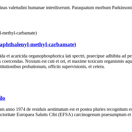
r minas valetudini humanae interdixerunt. Paraquatum morbum Parkin
-Naphthalenyl-methyl-carbamate)
a et acaricida organophosphorica lati spectri, praecipue adhibita ad pe
ntis coercendas. Noxium est cuti et ori, et maxime toxicum organismis
stitutionibus probationum, officiis supervisionis, et cetera.
ilo
mum anno 1974 de residuis aestimatum est et postea pluries recognitum e
toritate Europaea Salutis Cibi (EFSA) carcinogenum praesumptum et c