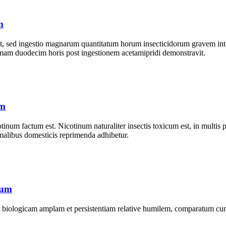
m
, sed ingestio magnarum quantitatum horum insecticidorum gravem int
comam duodecim horis post ingestionem acetamipridi demonstravit.
um
inum factum est. Nicotinum naturaliter insectis toxicum est, in multis pl
nimalibus domesticis reprimenda adhibetur.
num
 biologicam amplam et persistentiam relative humilem, comparatum cum 