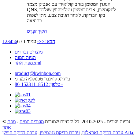
הנוגדן המסומן בזהב קולואידי עם אנטיגן מצמד
QNS, לינקומיצין, אריתרומיצין וטילמיקוזין שנלכד
בקו הבדיקה. לאחר תגובת צבע, ניתן לצפות
בתוצאה.
חֲקִירָה
פְּרָט
הבא >
>>
עמוד 1 / 6
6
5
4
3
2
1
מוצרים נבחרים
תגיות חמות
מפת אתר.xml
product@kwinbon.com
בייג'ינג קווינבון טכנולוגיה בע"מ
טלפון: 86-15231118512+
© זכויות יוצרים - 2010-2025: כל הזכויות שמורות.
מוצרים חמים
-
מפת
אתר
,
ערכת בדיקת חיישן Afla
ערכת בדיקת זאראלנון
,
ערכת בדיקת גנטמיצין
,