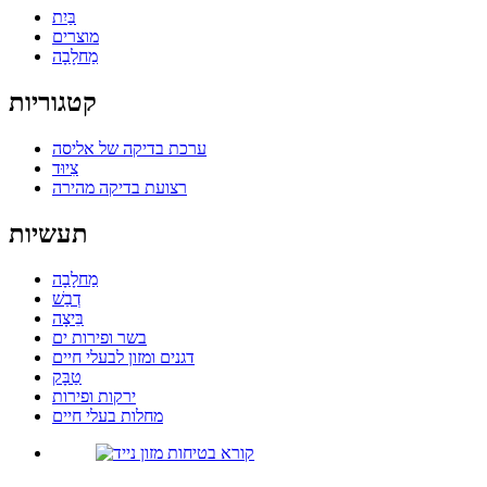
בַּיִת
מוצרים
מַחלָבָה
קטגוריות
ערכת בדיקה של אליסה
צִיוּד
רצועת בדיקה מהירה
תעשיות
מַחלָבָה
דְבַשׁ
בֵּיצָה
בשר ופירות ים
דגנים ומזון לבעלי חיים
טַבָּק
ירקות ופירות
מחלות בעלי חיים