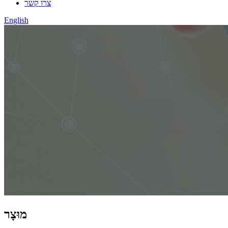
צרו קשר
English
מוּצָר