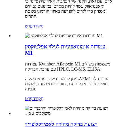
אדם. עם זאת, תקנה של הנציבות האירופית ציינה כי
תיאבנדאזול עשוי להיות מסרטן במינונים גבוהים
מספיק כדי לגרום להפרעה באיזון הורמוני בלוטת
התריס.
חֲקִירָה
פְּרָט
עמודות אימונואפיניות לגילוי אפלטוקסין
M1
עמודות Kwinbon Aflatoxin M1 משמשות בשילוב
עם ערכת הבדיקה HPLC, LC-MS, ELISA.
ניתן לבצע בדיקה כמותית של ה-AFM1 עבור חלב
נוזלי, יוגורט, אבקת חלב, מזון תזונתי מיוחד, שמנת
וגבינה.
חֲקִירָה
פְּרָט
רצועת בדיקה מהירה לאמידקלופריד