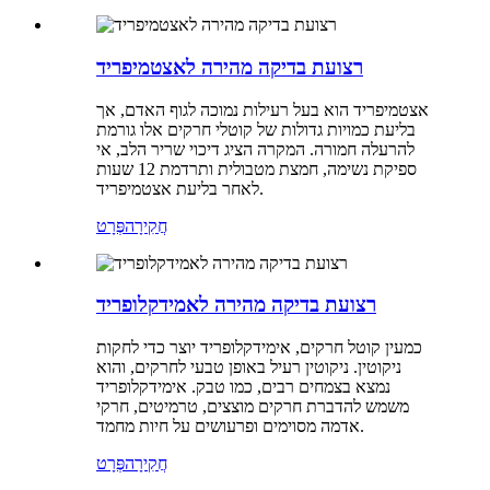
רצועת בדיקה מהירה לאצטמיפריד
אצטמיפריד הוא בעל רעילות נמוכה לגוף האדם, אך
בליעת כמויות גדולות של קוטלי חרקים אלו גורמת
להרעלה חמורה. המקרה הציג דיכוי שריר הלב, אי
ספיקת נשימה, חמצת מטבולית ותרדמת 12 שעות
לאחר בליעת אצטמיפריד.
חֲקִירָה
פְּרָט
רצועת בדיקה מהירה לאמידקלופריד
כמעין קוטל חרקים, אימידקלופריד יוצר כדי לחקות
ניקוטין. ניקוטין רעיל באופן טבעי לחרקים, והוא
נמצא בצמחים רבים, כמו טבק. אימידקלופריד
משמש להדברת חרקים מוצצים, טרמיטים, חרקי
אדמה מסוימים ופרעושים על חיות מחמד.
חֲקִירָה
פְּרָט