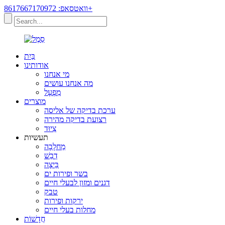
וואטסאפ: 8617667170972+
בַּיִת
אודותינו
מי אנחנו
מה אנחנו עושים
מִפְעָל
מוצרים
ערכת בדיקה של אליסה
רצועת בדיקה מהירה
צִיוּד
תעשיות
מַחלָבָה
דְבַשׁ
בֵּיצָה
בשר ופירות ים
דגנים ומזון לבעלי חיים
טבק
ירקות ופירות
מחלות בעלי חיים
חֲדָשׁוֹת