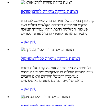
רצועת בדיקה מהירה לקרבוןפוראן
קרבופורן הוא סוג של חומר הדברה המשמש להדברת
חרקים ונמטודות בגידולים חקלאיים גדולים בשל
פעילותו הביולוגית רחבת היקף ועמידותו הנמוכה
יחסית בהשוואה לחומרי הדברה אורגנו-כלוריים.
חֲקִירָה
פְּרָט
רצועת בדיקה מהירה לכלורמפניקול
כלורמפניקול היא תרופה אנטי-מיקרוביאלית רחבת
טווח המציגה פעילות אנטי-בקטריאלית חזקה יחסית
כנגד מגוון רחב של חיידקים גראם-חיוביים
וגראם-שליליים, כמו גם פתוגנים לא טיפוסיים.
חֲקִירָה
פְּרָט
רצועת בדיקה מהירה לקרבנדזים