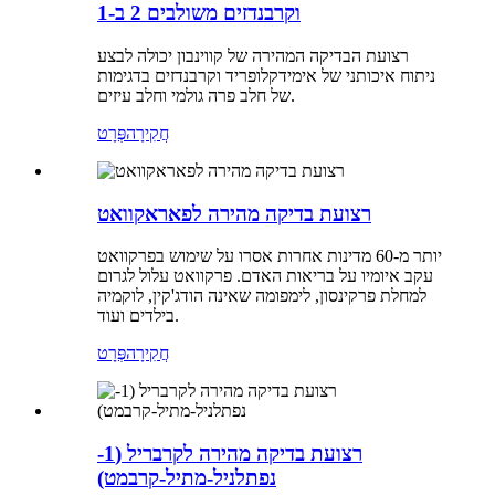
וקרבנדזים משולבים 2 ב-1
רצועת הבדיקה המהירה של קווינבון יכולה לבצע
ניתוח איכותני של אימידקלופריד וקרבנדזים בדגימות
של חלב פרה גולמי וחלב עיזים.
חֲקִירָה
פְּרָט
רצועת בדיקה מהירה לפאראקוואט
יותר מ-60 מדינות אחרות אסרו על שימוש בפרקוואט
עקב איומיו על בריאות האדם. פרקוואט עלול לגרום
למחלת פרקינסון, לימפומה שאינה הודג'קין, לוקמיה
בילדים ועוד.
חֲקִירָה
פְּרָט
רצועת בדיקה מהירה לקרבריל (1-
נפתלניל-מתיל-קרבמט)