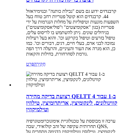
קרבנדזים ידוע גם בשם "נבילת כותנה" ובנזימידאזול
44. קרבנדזים הוא קוטל פטריות רחב טווח בעל
השפעות מונעות וטיפוליות על מחלות הנגרמות על ידי
פטריות (כגון "אסקומיצטים" ו"פוליאסקומיצטים")
בגידולים שונים. ניתן להשתמש בו לריסוס עלים,
טיפול בזרעים וטיפול בקרקע וכו'. והוא בעל רעילות
נמוכה לבני אדם, בעלי חיים, דגים, דבורים וכו'. כמו
כן, הוא מגרה את העור והעיניים, והרעלה דרך הפה
גורמת לסחרחורת, בחילות והקאות.
חֲקִירָה
פְּרָט
רצועת בדיקה מהירה QELTT 4 ב-1 עבור
קווינולונים, לינקומיצין, אריתרומיצין, טילוזין
וטילמיקוזין
ערכה זו מבוססת על טכנולוגיית אימונוכרומטוגרפיה
תחרותית עקיפה של זהב קולואידי, שבה QNS,
לינקומיצין, טיילוסין וטילמיקוזין בדגימה מתחרים על