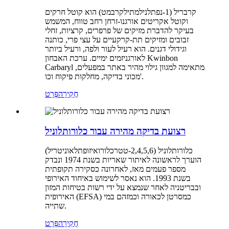
קרבריל (1-נפתלנילמתילקרבמט) הוא קוטל חרקים
וקוטל אקריטים אורגנו-זרחן רחב טווח, המשמש
בעיקר להדברת מזיקים של פרפרים, קרציות, זחלי
זבובים ומזיקים תת-קרקעיים על עצי פרי, כותנה
וגידולי דגנים. הוא רעיל לעור ולפה, ורעיל ביותר
לאורגניזמים ימיים. ערכת האבחון Kwinbon
Carbaryl מתאימה למגוון גילוי מהיר באתר במפעלים,
מכוני בדיקה, מחלקות פיקוח וכו'.
חֲקִירָה
פְּרָט
רצועת בדיקה מהירה עבור כלורותלוניל
כלורותלוניל (2,4,5,6-טטרכלורואיזופתלאוניטריל)
הוערך לראשונה לאיתור שאריות בשנת 1974 ונבדק
מספר פעמים מאז, לאחרונה כסקירה תקופתית
בשנת 1993. הוא נאסר לשימוש באיחוד האירופי
ובבריטניה לאחר שנמצא על ידי רשות בטיחות המזון
האירופית (EFSA) כמסרטן לכאורה וכמזהם במי
שתייה.
חֲקִירָה
פְּרָט