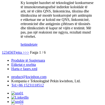
Ky komplet bazohet në teknologjinë konkurruese
të imunokromatografisë indirekte koloidale të
arit, në të cilën QNS, linkomicina, tilozina dhe
tilmikozina në mostër konkurrojnë për antitrupin
e etiketuar me ar koloid me QNS, linkomicinë,
eritromicinë dhe antigjenin çiftëzues të tilosinës
dhe tilmikozinës të kapur në vijën e testimit. Më
pas, pas një reaksioni me ngjyra, rezultati mund
të vërehet.
hetim
detaje
1
2
3
4
5
6
Tjetra >
>>
Faqja 1 / 6
Produkte të Sugjeruara
Etiketat e nxehta
Harta e faqes.xml
product@kwinbon.com
Kompania e Teknologjisë Pekin kwinbon, Ltd.
Tel:+86 15231118512