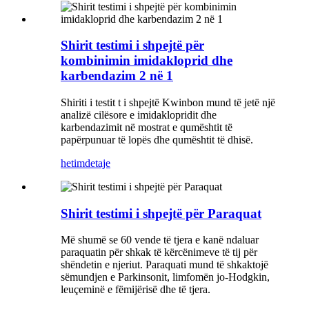
Shirit testimi i shpejtë për
kombinimin imidakloprid dhe
karbendazim 2 në 1
Shiriti i testit t i shpejtë Kwinbon mund të jetë një
analizë cilësore e imidaklopridit dhe
karbendazimit në mostrat e qumështit të
papërpunuar të lopës dhe qumështit të dhisë.
hetim
detaje
Shirit testimi i shpejtë për Paraquat
Më shumë se 60 vende të tjera e kanë ndaluar
paraquatin për shkak të kërcënimeve të tij për
shëndetin e njeriut. Paraquati mund të shkaktojë
sëmundjen e Parkinsonit, limfomën jo-Hodgkin,
leuçeminë e fëmijërisë dhe të tjera.