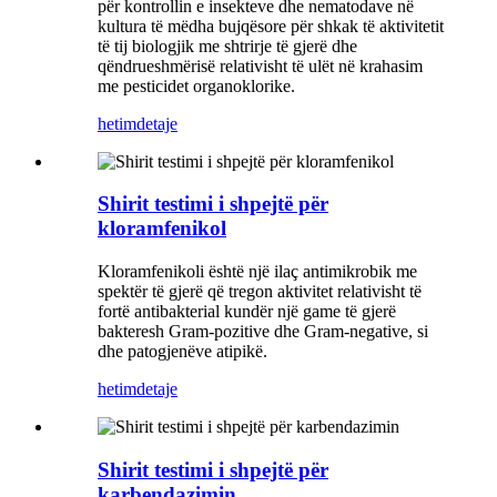
për kontrollin e insekteve dhe nematodave në
kultura të mëdha bujqësore për shkak të aktivitetit
të tij biologjik me shtrirje të gjerë dhe
qëndrueshmërisë relativisht të ulët në krahasim
me pesticidet organoklorike.
hetim
detaje
Shirit testimi i shpejtë për
kloramfenikol
Kloramfenikoli është një ilaç antimikrobik me
spektër të gjerë që tregon aktivitet relativisht të
fortë antibakterial kundër një game të gjerë
bakteresh Gram-pozitive dhe Gram-negative, si
dhe patogjenëve atipikë.
hetim
detaje
Shirit testimi i shpejtë për
karbendazimin