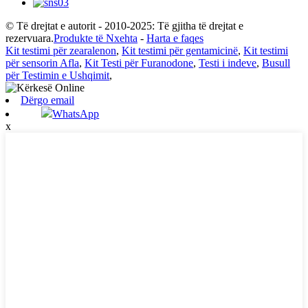
© Të drejtat e autorit - 2010-2025: Të gjitha të drejtat e
rezervuara.
Produkte të Nxehta
-
Harta e faqes
Kit testimi për zearalenon
,
Kit testimi për gentamicinë
,
Kit testimi
për sensorin Afla
,
Kit Testi për Furanodone
,
Testi i indeve
,
Busull
për Testimin e Ushqimit
,
Dërgo email
WhatsApp
x