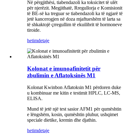
Në përgjithësi, tiabendazoli ka toksicitet të ulët
për njerëzit. Megjithatë, Rregullorja e Komisionit
të BE-së ka treguar se tiabendazoli ka të ngjarë të
jetë kancerogjen në doza mjaftueshëm të larta sa
të shkaktojë çrregullim të ekuilibrit të hormoneve
tiroide.
hetim
detaje
Kolonat e imunoafinitetit për
zbulimin e Aflatoksinës M1
Kolonat Kwinbon Aflatoksin M1 përdoren duke
u kombinuar me kitin e testimit HPLC, LC-MS,
ELISA.
Mund të jetë një test sasior AFM1 për qumështin
e lëngshëm, kosin, qumështin pluhur, ushqimet
speciale dietike, kremin dhe djathin.
hetim
detaje