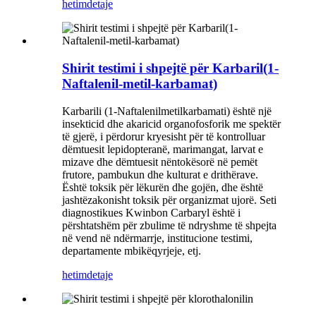
hetim
detaje
Shirit testimi i shpejtë për Karbaril(1-
Naftalenil-metil-karbamat)
Karbarili (1-Naftalenilmetilkarbamati) është një
insekticid dhe akaricid organofosforik me spektër
të gjerë, i përdorur kryesisht për të kontrolluar
dëmtuesit lepidopteranë, marimangat, larvat e
mizave dhe dëmtuesit nëntokësorë në pemët
frutore, pambukun dhe kulturat e drithërave.
Është toksik për lëkurën dhe gojën, dhe është
jashtëzakonisht toksik për organizmat ujorë. Seti
diagnostikues Kwinbon Carbaryl është i
përshtatshëm për zbulime të ndryshme të shpejta
në vend në ndërmarrje, institucione testimi,
departamente mbikëqyrjeje, etj.
hetim
detaje