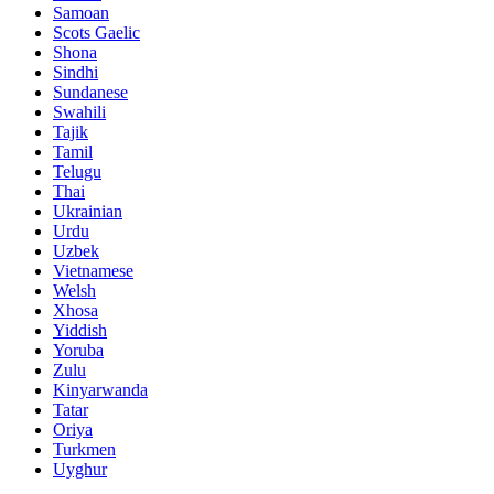
Samoan
Scots Gaelic
Shona
Sindhi
Sundanese
Swahili
Tajik
Tamil
Telugu
Thai
Ukrainian
Urdu
Uzbek
Vietnamese
Welsh
Xhosa
Yiddish
Yoruba
Zulu
Kinyarwanda
Tatar
Oriya
Turkmen
Uyghur