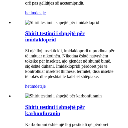
orë pas gëlltitjes së acetamipridit.
hetim
detaje
Shirit testimi i shpejtë për
imidakloprid
Si një lloj insekticidi, imidaklopridi u prodhua për
të imituar nikotinën. Nikotina është natyrshëm
toksike për insektet, ajo gjendet në shumë bimë,
siç është duhani. Imidaklopridi përdoret për të
kontrolluar insektet thithëse, termitet, disa insekte
të tokës dhe pleshtat te kafshët shtëpiake.
hetim
detaje
Shirit testimi i shpejtë për
karbonfuranin
Karbofurani është një lloj pesticidi që përdoret