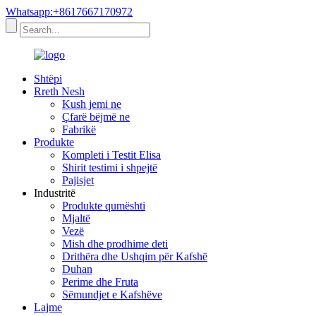
Whatsapp:+8617667170972
Shtëpi
Rreth Nesh
Kush jemi ne
Çfarë bëjmë ne
Fabrikë
Produkte
Kompleti i Testit Elisa
Shirit testimi i shpejtë
Pajisjet
Industritë
Produkte qumështi
Mjaltë
Vezë
Mish dhe prodhime deti
Drithëra dhe Ushqim për Kafshë
Duhan
Perime dhe Fruta
Sëmundjet e Kafshëve
Lajme