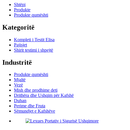
Shtëpi
Produkte
Produkte qumështi
Kategoritë
Kompleti i Testit Elisa
Pajisjet
Shirit testimi i shpejtë
Industritë
Produkte qumështi
Mjaltë
Vezë
Mish dhe prodhime deti
Drithëra dhe Ushqim për Kafshë
Duhan
Perime dhe Fruta
Sëmundjet e Kafshëve