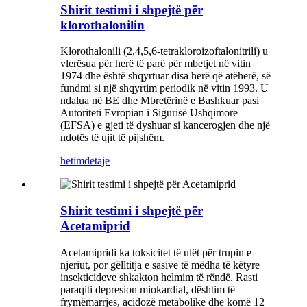
Shirit testimi i shpejtë për
klorothalonilin
Klorothalonili (2,4,5,6-tetrakloroizoftalonitrili) u
vlerësua për herë të parë për mbetjet në vitin
1974 dhe është shqyrtuar disa herë që atëherë, së
fundmi si një shqyrtim periodik në vitin 1993. U
ndalua në BE dhe Mbretërinë e Bashkuar pasi
Autoriteti Evropian i Sigurisë Ushqimore
(EFSA) e gjeti të dyshuar si kancerogjen dhe një
ndotës të ujit të pijshëm.
hetim
detaje
Shirit testimi i shpejtë për
Acetamiprid
Acetamipridi ka toksicitet të ulët për trupin e
njeriut, por gëlltitja e sasive të mëdha të këtyre
insekticideve shkakton helmim të rëndë. Rasti
paraqiti depresion miokardial, dështim të
frymëmarrjes, acidozë metabolike dhe komë 12