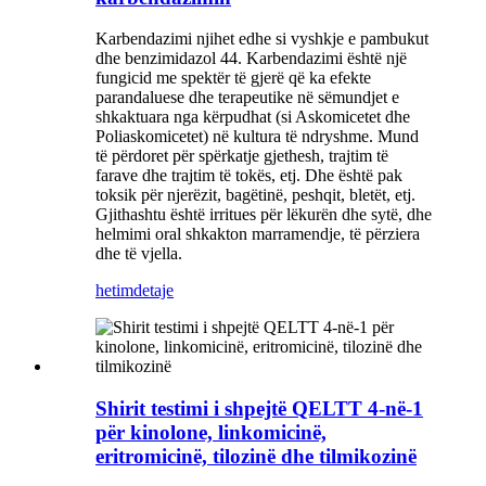
Karbendazimi njihet edhe si vyshkje e pambukut
dhe benzimidazol 44. Karbendazimi është një
fungicid me spektër të gjerë që ka efekte
parandaluese dhe terapeutike në sëmundjet e
shkaktuara nga kërpudhat (si Askomicetet dhe
Poliaskomicetet) në kultura të ndryshme. Mund
të përdoret për spërkatje gjethesh, trajtim të
farave dhe trajtim të tokës, etj. Dhe është pak
toksik për njerëzit, bagëtinë, peshqit, bletët, etj.
Gjithashtu është irritues për lëkurën dhe sytë, dhe
helmimi oral shkakton marramendje, të përziera
dhe të vjella.
hetim
detaje
Shirit testimi i shpejtë QELTT 4-në-1
për kinolone, linkomicinë,
eritromicinë, tilozinë dhe tilmikozinë