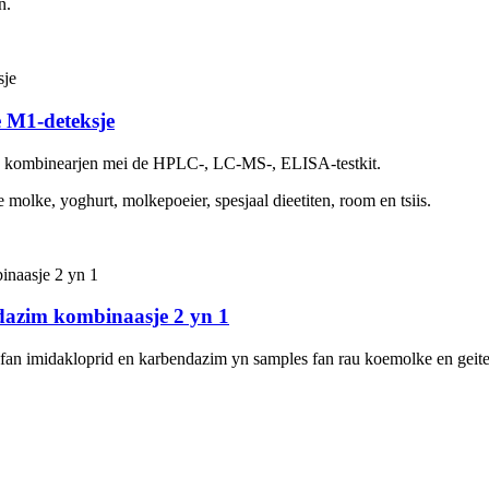
n.
 M1-deteksje
 kombinearjen mei de HPLC-, LC-MS-, ELISA-testkit.
e molke, yoghurt, molkepoeier, spesjaal dieetiten, room en tsiis.
endazim kombinaasje 2 yn 1
 fan imidakloprid en karbendazim yn samples fan rau koemolke en geit