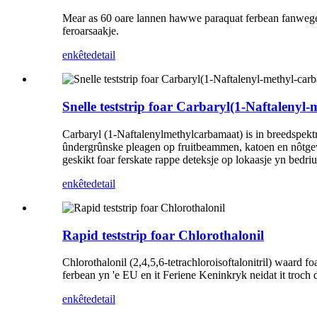
Mear as 60 oare lannen hawwe paraquat ferbean fanwege
feroarsaakje.
enkête
detail
Snelle teststrip foar Carbaryl(1-Naftalenyl
Carbaryl (1-Naftalenylmethylcarbamaat) is in breedspekt
ûndergrûnske pleagen op fruitbeammen, katoen en nôtgewa
geskikt foar ferskate rappe deteksje op lokaasje yn bedriu
enkête
detail
Rapid teststrip foar Chlorothalonil
Chlorothalonil (2,4,5,6-tetrachloroisoftalonitril) waard fo
ferbean yn 'e EU en it Feriene Keninkryk neidat it troch
enkête
detail