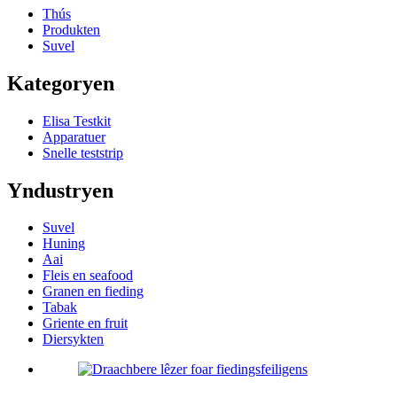
Thús
Produkten
Suvel
Kategoryen
Elisa Testkit
Apparatuer
Snelle teststrip
Yndustryen
Suvel
Huning
Aai
Fleis en seafood
Granen en fieding
Tabak
Griente en fruit
Diersykten