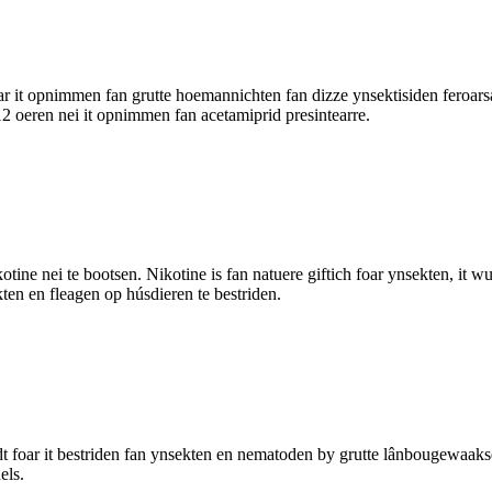
 mar it opnimmen fan grutte hoemannichten fan dizze ynsektisiden feroar
2 oeren nei it opnimmen fan acetamiprid presintearre.
ine nei te bootsen. Nikotine is fan natuere giftich foar ynsekten, it wu
en en fleagen op húsdieren te bestriden.
dt foar it bestriden fan ynsekten en nematoden by grutte lânbougewaakse
els.