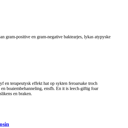
a oan gram-positive en gram-negative baktearjes, lykas atypyske
 en terapeutysk effekt hat op sykten feroarsake troch
n boaiembehanneling, ensfh. En it is leech-giftig foar
islikens en braken.
osin