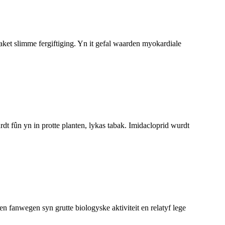
saket slimme fergiftiging. Yn it gefal waarden myokardiale
rdt fûn yn in protte planten, lykas tabak. Imidacloprid wurdt
n fanwegen syn grutte biologyske aktiviteit en relatyf lege