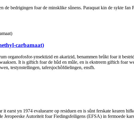
n de bedrigingen foar de minsklike sûnens. Paraquat kin de sykte fa
-methyl-carbamaat)
rum organofosfor-ynsektizid en akarizid, benammen brûkt foar it bestr
aksen. It is giftich foar de hûd en mûle, en is ekstreem giftich foar 
wen, testynstellingen, tafersjochôfdielingen, ensfh.
ar it earst yn 1974 evaluearre op residuen en is sûnt ferskate kearen hifk
 de Jeropeeske Autoriteit foar Fiedingsfeiligens (EFSA) in fermoede kar