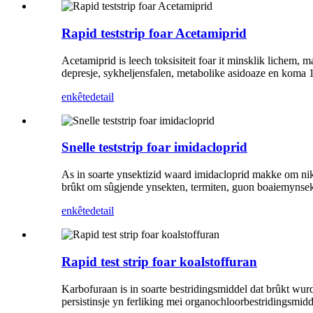
Rapid teststrip foar Acetamiprid
Acetamiprid is leech toksisiteit foar it minsklik lichem,
depresje, sykheljensfalen, metabolike asidoaze en koma 1
enkête
detail
Snelle teststrip foar imidacloprid
As in soarte ynsektizid waard imidacloprid makke om nikot
brûkt om sûgjende ynsekten, termiten, guon boaiemynsekt
enkête
detail
Rapid test strip foar koalstoffuran
Karbofuraan is in soarte bestridingsmiddel dat brûkt wur
persistinsje yn ferliking mei organochloorbestridingsmidd