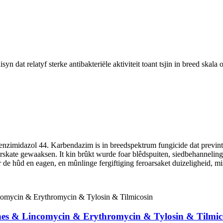
n dat relatyf sterke antibakteriële aktiviteit toant tsjin in breed skal
zimidazol 44. Karbendazim is in breedspektrum fungicide dat previntyf
kate gewaaksen. It kin brûkt wurde foar blêdspuiten, siedbehanneling e
oar de hûd en eagen, en mûnlinge fergiftiging feroarsaket duizeligheid, m
ones & Lincomycin & Erythromycin & Tylosin & Tilmic