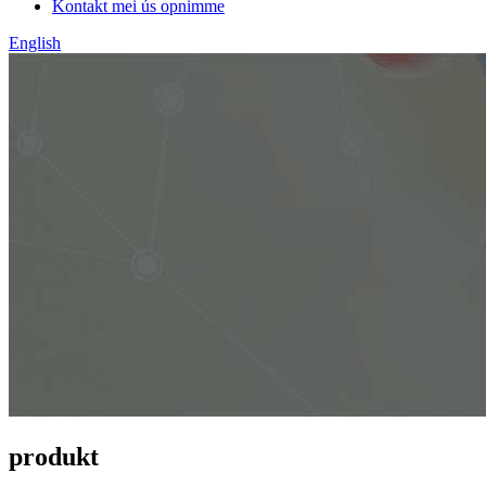
Kontakt mei ús opnimme
English
produkt