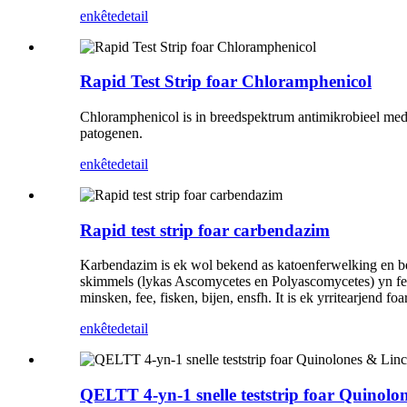
enkête
detail
Rapid Test Strip foar Chloramphenicol
Chloramphenicol is in breedspektrum antimikrobieel medisy
patogenen.
enkête
detail
Rapid test strip foar carbendazim
Karbendazim is ek wol bekend as katoenferwelking en ben
skimmels (lykas Ascomycetes en Polyascomycetes) yn fers
minsken, fee, fisken, bijen, ensfh. It is ek yrritearjend f
enkête
detail
QELTT 4-yn-1 snelle teststrip foar Quinol