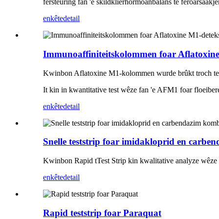
fersteuring fan 'e skildklierhormoanbalâns te feroarsaakje
enkête
detail
Immunoaffiniteitskolommen foar Aflatoxine
Kwinbon Aflatoxine M1-kolommen wurde brûkt troch te
It kin in kwantitative test wêze fan 'e AFM1 foar floeiber
enkête
detail
Snelle teststrip foar imidakloprid en carb
Kwinbon Rapid tTest Strip kin kwalitative analyze wêze
enkête
detail
Rapid teststrip foar Paraquat