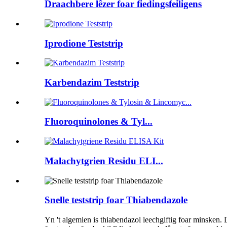
Draachbere lêzer foar fiedingsfeiligens
Iprodione Teststrip
Karbendazim Teststrip
Fluoroquinolones & Tyl...
Malachytgrien Residu ELI...
Snelle teststrip foar Thiabendazole
Yn 't algemien is thiabendazol leechgiftig foar minsken