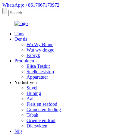
WhatsApp: +8617667170972
Thús
Oer ús
Wa Wy Binne
Wat wy dogge
Fabryk
Produkten
Elisa Testkit
Snelle teststrip
Apparatuer
Yndustryen
Suvel
Huning
Aai
Fleis en seafood
Granen en fieding
Tabak
Griente en fruit
Diersykten
Nijs