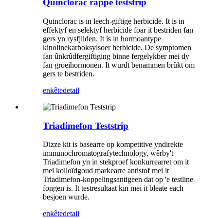
Quinclorac rappe teststrip
Quinclorac is in leech-giftige herbicide. It is in
effektyf en selektyf herbicide foar it bestriden fan
gers yn rysfjilden. It is in hormoantype
kinolinekarboksylsoer herbicide. De symptomen
fan ûnkrûdfergiftiging binne fergelykber mei dy
fan groeihormonen. It wurdt benammen brûkt om
gers te bestriden.
enkête
detail
Triadimefon Teststrip
Dizze kit is basearre op kompetitive yndirekte
immunochromatografytechnology, wêrby't
Triadimefon yn in stekproef konkurrearret om it
mei kolloïdgoud markearre antistof mei it
Triadimefon-koppelingsantigeen dat op 'e testline
fongen is. It testresultaat kin mei it bleate each
besjoen wurde.
enkête
detail