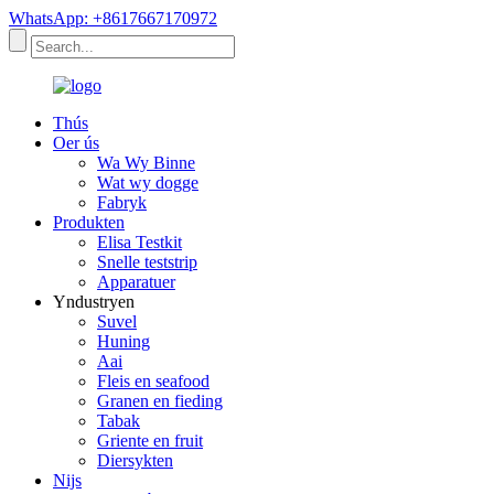
WhatsApp: +8617667170972
Thús
Oer ús
Wa Wy Binne
Wat wy dogge
Fabryk
Produkten
Elisa Testkit
Snelle teststrip
Apparatuer
Yndustryen
Suvel
Huning
Aai
Fleis en seafood
Granen en fieding
Tabak
Griente en fruit
Diersykten
Nijs