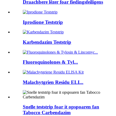
Draachbere lêzer foar fiedingsfeiligens
Iprodione Teststrip
Karbendazim Teststrip
Fluoroquinolones & Tyl...
Malachytgrien Residu ELI...
Snelle teststrip foar it opspoaren fan
Tabocco Carbendazim