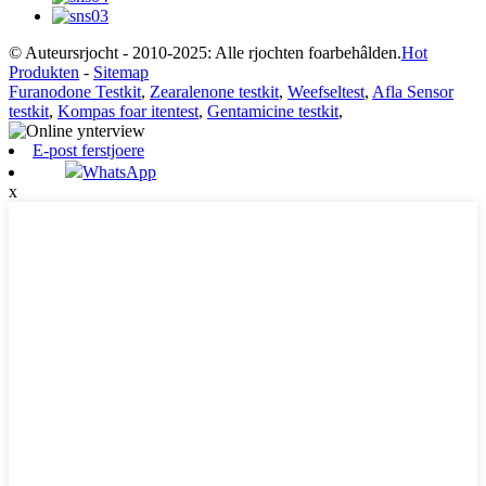
© Auteursrjocht - 2010-2025: Alle rjochten foarbehâlden.
Hot
Produkten
-
Sitemap
Furanodone Testkit
,
Zearalenone testkit
,
Weefseltest
,
Afla Sensor
testkit
,
Kompas foar itentest
,
Gentamicine testkit
,
E-post ferstjoere
WhatsApp
x