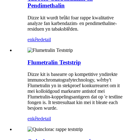
Pendimethalin
Dizze kit wurdt brûkt foar rappe kwalitative
analyze fan karbendazim- en pendimethaline-
residuen yn tabaksblêden.
enkête
detail
Flumetralin Teststrip
Dizze kit is basearre op kompetitive yndirekte
immunochromatografytechnology, wêrby't
Flumetralin yn in stekproef konkurrearret om it
mei kolloïdgoud markearre antistof mei
Flumetralin-koppelingsantigeen dat op 'e testline
fongen is. It testresultaat kin mei it bleate each
besjoen wurde.
enkête
detail