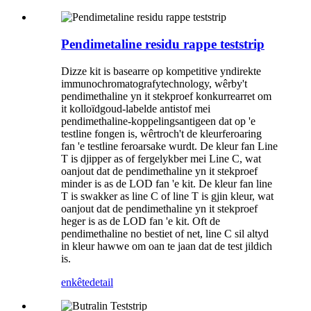
Pendimetaline residu rappe teststrip
Dizze kit is basearre op kompetitive yndirekte
immunochromatografytechnology, wêrby't
pendimethaline yn it stekproef konkurrearret om
it kolloïdgoud-labelde antistof mei
pendimethaline-koppelingsantigeen dat op 'e
testline fongen is, wêrtroch't de kleurferoaring
fan 'e testline feroarsake wurdt. De kleur fan Line
T is djipper as of fergelykber mei Line C, wat
oanjout dat de pendimethaline yn it stekproef
minder is as de LOD fan 'e kit. De kleur fan line
T is swakker as line C of line T is gjin kleur, wat
oanjout dat de pendimethaline yn it stekproef
heger is as de LOD fan 'e kit. Oft de
pendimethaline no bestiet of net, line C sil altyd
in kleur hawwe om oan te jaan dat de test jildich
is.
enkête
detail