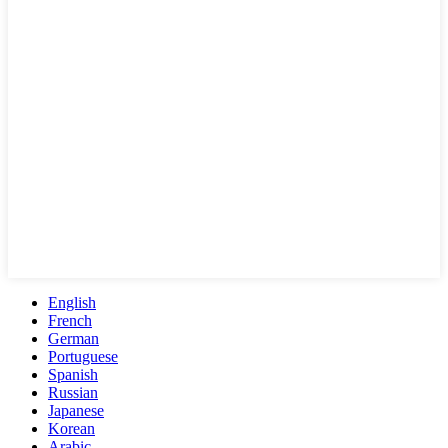
English
French
German
Portuguese
Spanish
Russian
Japanese
Korean
Arabic