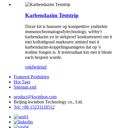
Karbendazim Teststrip
Dizze kit is basearre op kompetitive yndirekte
immunochromatografytechnology, wêrby't
karbendazim yn in stekproef konkurrearret om it
mei kolloïdgoud markearre antistof mei it
karbendazim-koppelingsantigeen dat op 'e
testline fongen is. It testresultaat kin mei it bleate
each besjoen wurde.
enkête
detail
Featured Produkten
Hot Tags
Sitemap.xml
product@kwinbon.com
Beijing kwinbon Technology co., Ltd.
Tel: +86 15231118512