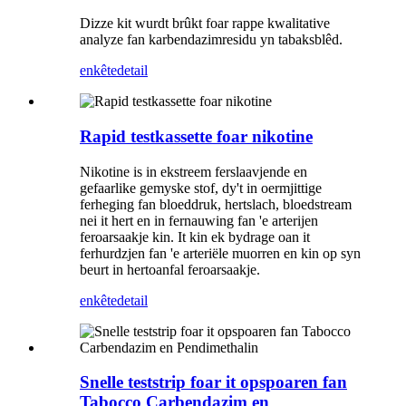
Dizze kit wurdt brûkt foar rappe kwalitative
analyze fan karbendazimresidu yn tabaksblêd.
enkête
detail
Rapid testkassette foar nikotine
Nikotine is in ekstreem ferslaavjende en
gefaarlike gemyske stof, dy't in oermjittige
ferheging fan bloeddruk, hertslach, bloedstream
nei it hert en in fernauwing fan 'e arterijen
feroarsaakje kin. It kin ek bydrage oan it
ferhurdzjen fan 'e arteriële muorren en kin op syn
beurt in hertoanfal feroarsaakje.
enkête
detail
Snelle teststrip foar it opspoaren fan
Tabocco Carbendazim en