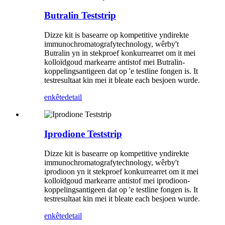
Butralin Teststrip
Dizze kit is basearre op kompetitive yndirekte
immunochromatografytechnology, wêrby't
Butralin yn in stekproef konkurrearret om it mei
kolloïdgoud markearre antistof mei Butralin-
koppelingsantigeen dat op 'e testline fongen is. It
testresultaat kin mei it bleate each besjoen wurde.
enkête
detail
Iprodione Teststrip
Dizze kit is basearre op kompetitive yndirekte
immunochromatografytechnology, wêrby't
iprodioon yn it stekproef konkurrearret om it mei
kolloïdgoud markearre antistof mei iprodioon-
koppelingsantigeen dat op 'e testline fongen is. It
testresultaat kin mei it bleate each besjoen wurde.
enkête
detail