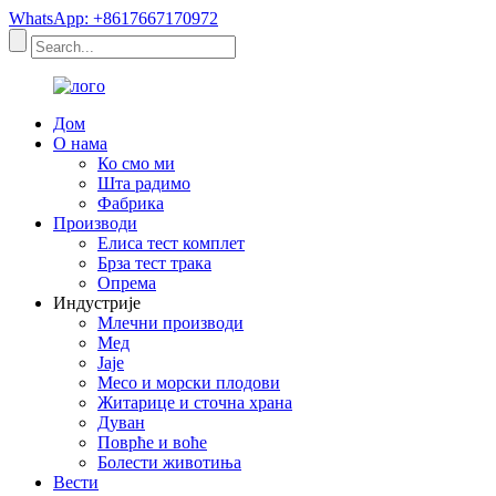
WhatsApp: +8617667170972
Дом
О нама
Ко смо ми
Шта радимо
Фабрика
Производи
Елиса тест комплет
Брза тест трака
Опрема
Индустрије
Млечни производи
Мед
Јаје
Месо и морски плодови
Житарице и сточна храна
Дуван
Поврће и воће
Болести животиња
Вести