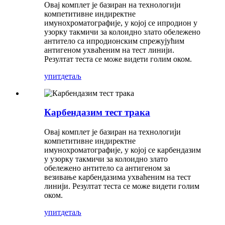
Овај комплет је базиран на технологији
компетитивне индиректне
имунохроматографије, у којој се ипродион у
узорку такмичи за колоидно злато обележено
антитело са ипродионским спрежујућим
антигеном ухваћеним на тест линији.
Резултат теста се може видети голим оком.
упит
детаљ
Карбендазим тест трака
Овај комплет је базиран на технологији
компетитивне индиректне
имунохроматографије, у којој се карбендазим
у узорку такмичи за колоидно злато
обележено антитело са антигеном за
везивање карбендазима ухваћеним на тест
линији. Резултат теста се може видети голим
оком.
упит
детаљ