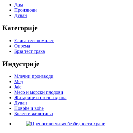
Дом
Производи
Дуван
Категорије
Елиса тест комплет
Опрема
Брза тест трака
Индустрије
Млечни производи
Мед
Јаје
Месо и морски плодови
Житарице и сточна храна
Дуван
Поврће и воће
Болести животиња