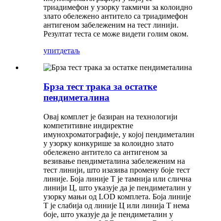
триадимефон у узорку такмичи за колоидно
злато обележено антитело са триадимефон
антигеном забележеним на тест линији.
Резултат теста се може видети голим оком.
упит
детаљ
Брза тест трака за остатке
пендиметалина
Овај комплет је базиран на технологији
компетитивне индиректне
имунохроматографије, у којој пендиметалин
у узорку конкурише за колоидно злато
обележено антитело са антигеном за
везивање пендиметалина забележеним на
тест линији, што изазива промену боје тест
линије. Боја линије Т је тамнија или слична
линији Ц, што указује да је пендиметалин у
узорку мањи од LOD комплета. Боја линије
Т је слабија од линије Ц или линија Т нема
боје, што указује да је пендиметалин у