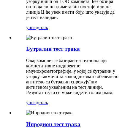
узорку виши од LOD комплета. Без обзира
на то да ли пендиметалин постоји или не,
линија Ц ће увек имати боју, што указује да
је тест валидан.
упит
детаљ
Бутралин тест трака
Овај комплет је базиран на технологији
компетитивне индиректне
имунохроматографије, у којој се бутралин у
узорку такмичи за колоидно злато обележено
антитело са бутралин спрежујућим
антигеном ухваћеним на тест линији.
Резултат теста се може видети голим оком.
упит
детаљ
Ипродион тест трака