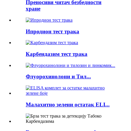
Преносиви читач безбедности
хране
Ипродион тест трака
Карбендазим тест трака
Флуорохинолони и Тил...
Малахитно зелени остатак ELI...