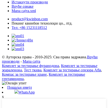
Истакнути производи
Вруће ознаке
Мапа сајта.xml
product@kwinbon.com
Пекинг квинбон технолоџи цо., лтд.
Тел: +86 15231118512
© Ауторска права - 2010-2025: Сва права задржана.
Врући
производи
-
Мапа сајта
Комплет за тестирање фуранодона
,
Комплет за тестирање
зеараленона
,
Тест ткива
,
Комплет за тестирање сензора Afla
,
Компас за тестирање хране
,
Комплет за тестирање
гентамицина
,
Пошаљи имејл
WhatsApp
x