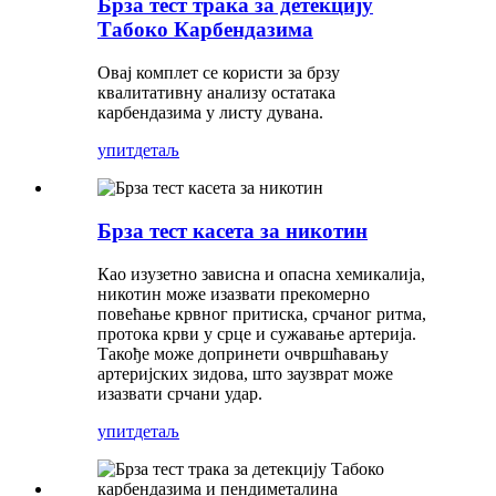
Брза тест трака за детекцију
Табоко Карбендазима
Овај комплет се користи за брзу
квалитативну анализу остатака
карбендазима у листу дувана.
упит
детаљ
Брза тест касета за никотин
Као изузетно зависна и опасна хемикалија,
никотин може изазвати прекомерно
повећање крвног притиска, срчаног ритма,
протока крви у срце и сужавање артерија.
Такође може допринети очвршћавању
артеријских зидова, што заузврат може
изазвати срчани удар.
упит
детаљ