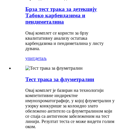
Брза тест трака за детекцију
Табоко карбендазима и
пендиметалина
Овај комплет се користи за брзу
квалитативну анализу остатака
карбендазима и пендиметалина у листу
дувана.
упит
детаљ
Тест трака за флуметралин
Овај комплет је базиран на технологији
компетитивне индиректне
имунохроматографије, у којој флуметралин у
узорку конкурише за колоидно злато
обележено антитело са флуметралином који
се спаја са антигеном забележеним на тест
линији. Резултат теста се може видети голим
оком.