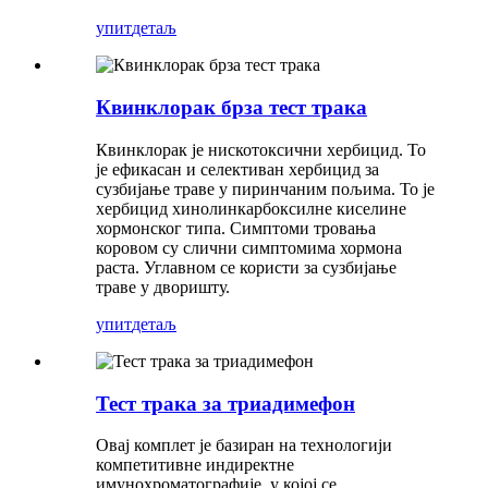
упит
детаљ
Квинклорак брза тест трака
Квинклорак је нискотоксични хербицид. То
је ефикасан и селективан хербицид за
сузбијање траве у пиринчаним пољима. То је
хербицид хинолинкарбоксилне киселине
хормонског типа. Симптоми тровања
коровом су слични симптомима хормона
раста. Углавном се користи за сузбијање
траве у дворишту.
упит
детаљ
Тест трака за триадимефон
Овај комплет је базиран на технологији
компетитивне индиректне
имунохроматографије, у којој се