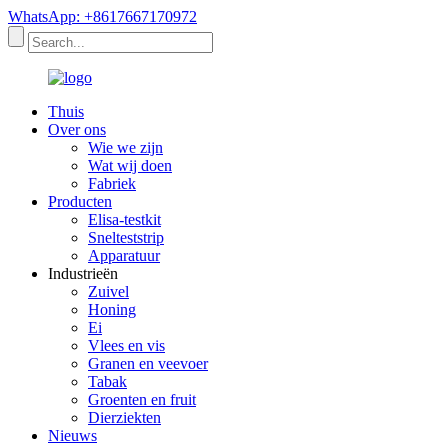
WhatsApp: +8617667170972
Thuis
Over ons
Wie we zijn
Wat wij doen
Fabriek
Producten
Elisa-testkit
Snelteststrip
Apparatuur
Industrieën
Zuivel
Honing
Ei
Vlees en vis
Granen en veevoer
Tabak
Groenten en fruit
Dierziekten
Nieuws