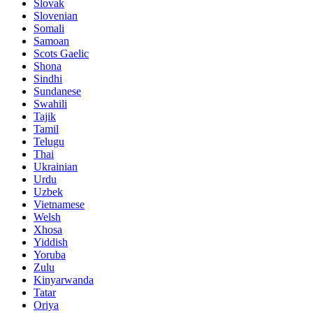
Slovak
Slovenian
Somali
Samoan
Scots Gaelic
Shona
Sindhi
Sundanese
Swahili
Tajik
Tamil
Telugu
Thai
Ukrainian
Urdu
Uzbek
Vietnamese
Welsh
Xhosa
Yiddish
Yoruba
Zulu
Kinyarwanda
Tatar
Oriya