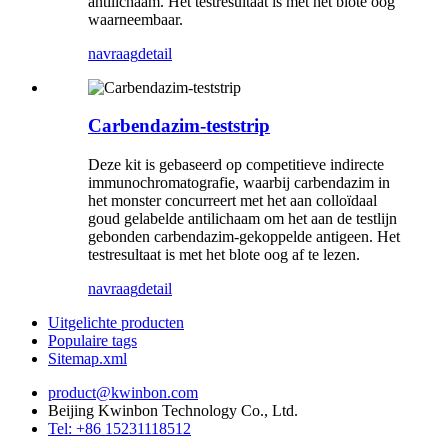
antilichaam. Het testresultaat is met het blote oog
waarneembaar.
navraag
detail
Carbendazim-teststrip
Deze kit is gebaseerd op competitieve indirecte
immunochromatografie, waarbij carbendazim in
het monster concurreert met het aan colloïdaal
goud gelabelde antilichaam om het aan de testlijn
gebonden carbendazim-gekoppelde antigeen. Het
testresultaat is met het blote oog af te lezen.
navraag
detail
Uitgelichte producten
Populaire tags
Sitemap.xml
product@kwinbon.com
Beijing Kwinbon Technology Co., Ltd.
Tel: +86 15231118512