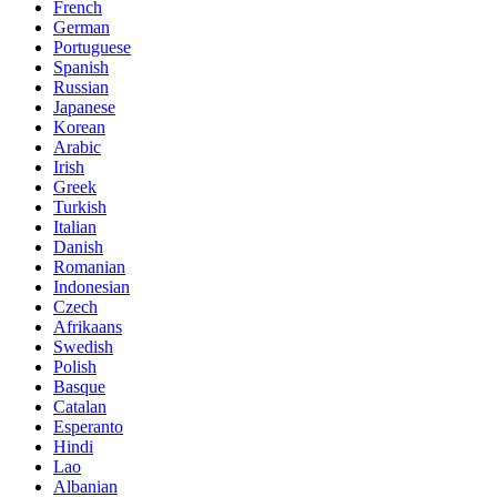
French
German
Portuguese
Spanish
Russian
Japanese
Korean
Arabic
Irish
Greek
Turkish
Italian
Danish
Romanian
Indonesian
Czech
Afrikaans
Swedish
Polish
Basque
Catalan
Esperanto
Hindi
Lao
Albanian