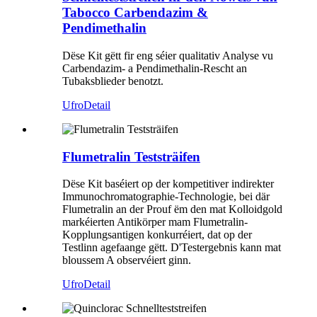
Tabocco Carbendazim &
Pendimethalin
Dëse Kit gëtt fir eng séier qualitativ Analyse vu
Carbendazim- a Pendimethalin-Rescht an
Tubaksblieder benotzt.
Ufro
Detail
Flumetralin Teststräifen
Dëse Kit baséiert op der kompetitiver indirekter
Immunochromatographie-Technologie, bei där
Flumetralin an der Prouf ëm den mat Kolloidgold
markéierten Antikörper mam Flumetralin-
Kopplungsantigen konkurréiert, dat op der
Testlinn agefaange gëtt. D'Testergebnis kann mat
bloussem A observéiert ginn.
Ufro
Detail