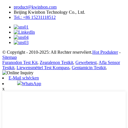
product@kwinbon.com
Beijing Kwinbon Technology Co., Ltd.
Tel.: +86 15231118512
© Copyright - 2010-2025: All Rechter reservéiert.
Hot Produkter
-
Sitemap
Furanodon Test Kit
,
Zearalenon Testkit
,
Gewebetest
,
Afla Sensor
Testkit
,
Liewensmëttel Test Kompass
,
Gentamicin Testkit
,
E-Mail schécken
WhatsApp
x