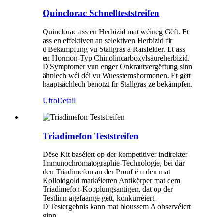
Quinclorac Schnellteststreifen
Quinclorac ass en Herbizid mat wéineg Gëft. Et
ass en effektiven an selektiven Herbizid fir
d'Bekämpfung vu Stallgras a Räisfelder. Et ass
en Hormon-Typ Chinolincarboxylsäureherbizid.
D'Symptomer vun enger Onkrautvergëftung sinn
ähnlech wéi déi vu Wuesstemshormonen. Et gëtt
haaptsächlech benotzt fir Stallgras ze bekämpfen.
Ufro
Detail
Triadimefon Teststreifen
Dëse Kit baséiert op der kompetitiver indirekter
Immunochromatographie-Technologie, bei där
den Triadimefon an der Prouf ëm den mat
Kolloidgold markéierten Antikörper mat dem
Triadimefon-Kopplungsantigen, dat op der
Testlinn agefaange gëtt, konkurréiert.
D'Testergebnis kann mat bloussem A observéiert
ginn.