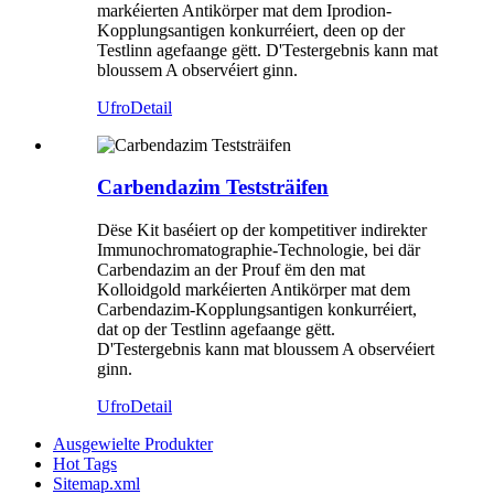
markéierten Antikörper mat dem Iprodion-
Kopplungsantigen konkurréiert, deen op der
Testlinn agefaange gëtt. D'Testergebnis kann mat
bloussem A observéiert ginn.
Ufro
Detail
Carbendazim Teststräifen
Dëse Kit baséiert op der kompetitiver indirekter
Immunochromatographie-Technologie, bei där
Carbendazim an der Prouf ëm den mat
Kolloidgold markéierten Antikörper mat dem
Carbendazim-Kopplungsantigen konkurréiert,
dat op der Testlinn agefaange gëtt.
D'Testergebnis kann mat bloussem A observéiert
ginn.
Ufro
Detail
Ausgewielte Produkter
Hot Tags
Sitemap.xml