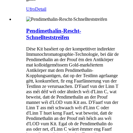
Ufro
Detail
Pendimethalin-Rescht-
Schnellteststreifen
Dëse Kit baséiert op der kompetitiver indirekter
Immunochromatographie-Technologie, bei där de
Pendimethalin an der Prouf ëm den Antikörper
mat kolloidgeméissem Gold-markéiertem
Antikörper mat dem Pendimethalin-
Kopplungsantigen, dat op der Testlinn agefaange
gëtt, konkurréiert, fir eng Faarfännerung vun der
Testlinn ze verursaachen. D'Faarf vun der Linn T
ass méi déif wéi oder ähnlech wéi d'Linn C, wat
beweist, datt de Pendimethalin an der Prouf
manner wéi d'LOD vum Kit ass. D'Faarf vun der
Linn T ass méi schwaach wéi d'Linn C oder
d'Linn T huet keng Faarf, wat beweist, datt de
Pendimethalin an der Prouf méi héich ass wéi
d'LOD vum Kit. Egal ob de Pendimethalin do
ass oder net, d'Linn C wäert ëmmer eng Faarf