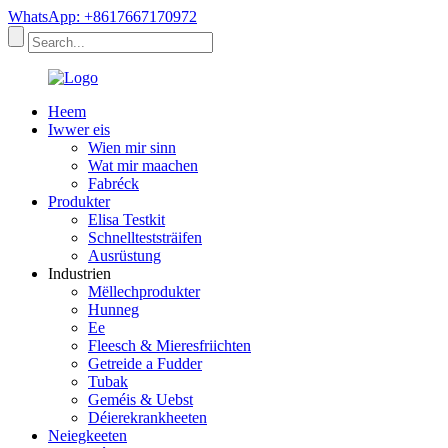
WhatsApp: +8617667170972
Heem
Iwwer eis
Wien mir sinn
Wat mir maachen
Fabréck
Produkter
Elisa Testkit
Schnellteststräifen
Ausrüstung
Industrien
Mëllechprodukter
Hunneg
Ee
Fleesch & Mieresfriichten
Getreide a Fudder
Tubak
Geméis & Uebst
Déierekrankheeten
Neiegkeeten