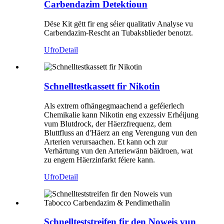
Carbendazim Detektioun
Dëse Kit gëtt fir eng séier qualitativ Analyse vu
Carbendazim-Rescht an Tubaksblieder benotzt.
Ufro
Detail
Schnelltestkassett fir Nikotin
Als extrem ofhängegmaachend a geféierlech
Chemikalie kann Nikotin eng exzessiv Erhéijung
vum Blutdrock, der Häerzfrequenz, dem
Bluttfluss an d'Häerz an eng Verengung vun den
Arterien verursaachen. Et kann och zur
Verhärtung vun den Arteriewänn bäidroen, wat
zu engem Häerzinfarkt féiere kann.
Ufro
Detail
Schnellteststreifen fir den Noweis vun