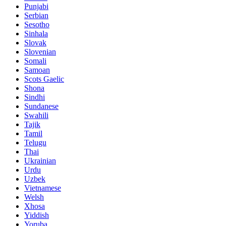
Punjabi
Serbian
Sesotho
Sinhala
Slovak
Slovenian
Somali
Samoan
Scots Gaelic
Shona
Sindhi
Sundanese
Swahili
Tajik
Tamil
Telugu
Thai
Ukrainian
Urdu
Uzbek
Vietnamese
Welsh
Xhosa
Yiddish
Yoruba