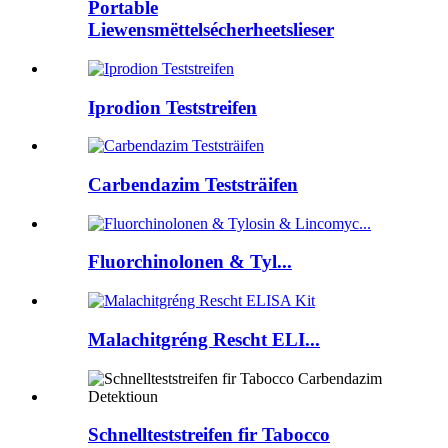
Portable
Liewensmëttelsécherheetslieser
Iprodion Teststreifen
Carbendazim Teststräifen
Fluorchinolonen & Tyl...
Malachitgréng Rescht ELI...
Schnellteststreifen fir Tabocco