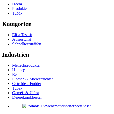
Heem
Produkter
Tubak
Kategorien
Elisa Testkit
Ausrüstung
Schnellteststräifen
Industrien
Mëllechprodukter
Hunneg
Ee
Fleesch & Mieresfriichten
Getreide a Fudder
Tubak
Geméis & Uebst
Déierekrankheeten