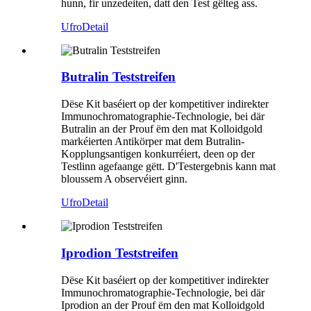
hunn, fir unzedeiten, datt den Test gëlteg ass.
Ufro
Detail
Butralin Teststreifen
Dëse Kit baséiert op der kompetitiver indirekter
Immunochromatographie-Technologie, bei där
Butralin an der Prouf ëm den mat Kolloidgold
markéierten Antikörper mat dem Butralin-
Kopplungsantigen konkurréiert, deen op der
Testlinn agefaange gëtt. D'Testergebnis kann mat
bloussem A observéiert ginn.
Ufro
Detail
Iprodion Teststreifen
Dëse Kit baséiert op der kompetitiver indirekter
Immunochromatographie-Technologie, bei där
Iprodion an der Prouf ëm den mat Kolloidgold