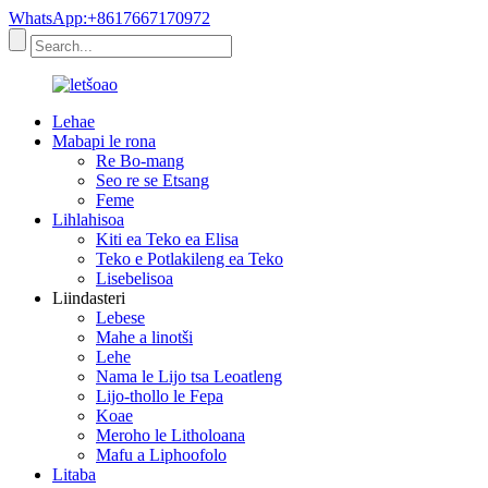
WhatsApp:+8617667170972
Lehae
Mabapi le rona
Re Bo-mang
Seo re se Etsang
Feme
Lihlahisoa
Kiti ea Teko ea Elisa
Teko e Potlakileng ea Teko
Lisebelisoa
Liindasteri
Lebese
Mahe a linotši
Lehe
Nama le Lijo tsa Leoatleng
Lijo-thollo le Fepa
Koae
Meroho le Litholoana
Mafu a Liphoofolo
Litaba