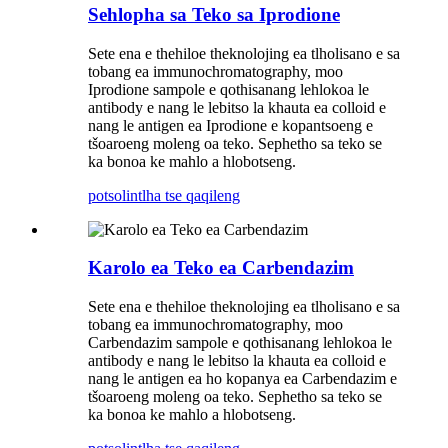
Sehlopha sa Teko sa Iprodione
Sete ena e thehiloe theknolojing ea tlholisano e sa
tobang ea immunochromatography, moo
Iprodione sampole e qothisanang lehlokoa le
antibody e nang le lebitso la khauta ea colloid e
nang le antigen ea Iprodione e kopantsoeng e
tšoaroeng moleng oa teko. Sephetho sa teko se
ka bonoa ke mahlo a hlobotseng.
potso
lintlha tse qaqileng
Karolo ea Teko ea Carbendazim
Sete ena e thehiloe theknolojing ea tlholisano e sa
tobang ea immunochromatography, moo
Carbendazim sampole e qothisanang lehlokoa le
antibody e nang le lebitso la khauta ea colloid e
nang le antigen ea ho kopanya ea Carbendazim e
tšoaroeng moleng oa teko. Sephetho sa teko se
ka bonoa ke mahlo a hlobotseng.