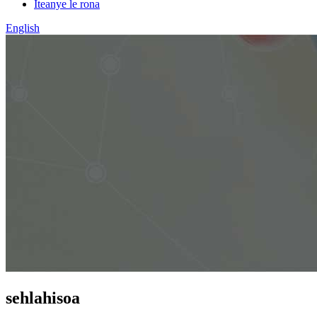
Iteanye le rona
English
sehlahisoa