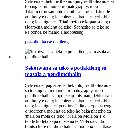
Sete ena e thehiloe theknolojing ea tlholisano e sa
tobang ea immunochromatography, moo
Triadimefon sampole e qothisanang lehlokoa le
antibody e nang le lebitso la khauta ea colloid e
nang le antigen ea Triadimefon e kopantsoeng e
tšoaroeng moleng oa teko. Sephetho sa teko se
ka bonoa ke mahlo a hlobotseng.
potso
lintlha tse qaqileng
Sekotwana sa teko e potlakileng sa
masala a pendimethalin
Sete ena e ipapisitse le theknoloji ea tlholisano e
sa tobang ea immunochromatography, moo
pendimethalin sampole e qothisanang lehlokoa le
antibody e nang le lebitso la khauta ea colloid e
nang le antigen ea pendimethalin e kopantsoeng
e tšoaroeng moleng oa teko ho baka phetoho ea
'mala oa mola oa teko. 'Mala oa Mola oa T o
tebile ho feta kapa o tšoana le Mola oa C, ho
bontša hore pendimethalin sampoleng e ka tlase