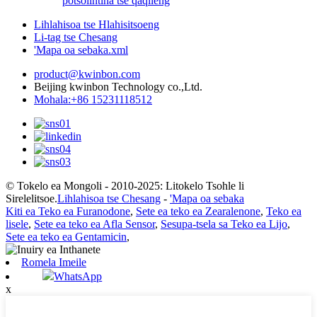
potso
lintlha tse qaqileng
Lihlahisoa tse Hlahisitsoeng
Li-tag tse Chesang
'Mapa oa sebaka.xml
product@kwinbon.com
Beijing kwinbon Technology co.,Ltd.
Mohala:+86 15231118512
© Tokelo ea Mongoli - 2010-2025: Litokelo Tsohle li
Sirelelitsoe.
Lihlahisoa tse Chesang
-
'Mapa oa sebaka
Kiti ea Teko ea Furanodone
,
Sete ea teko ea Zearalenone
,
Teko ea
lisele
,
Sete ea teko ea Afla Sensor
,
Sesupa-tsela sa Teko ea Lijo
,
Sete ea teko ea Gentamicin
,
Romela Imeile
WhatsApp
x