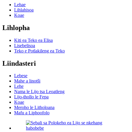
Lehae
Lihlahisoa
Koae
Lihlopha
Kiti ea Teko ea Elisa
Lisebelisoa
Teko e Potlakileng ea Teko
Liindasteri
Lebese
Mahe a linotši
Lehe
Nama le Lijo tsa Leoatleng
Lijo-thollo le Fepa
Koae
Meroho le Litholoana
Mafu a Liphoofolo