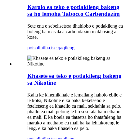
Karolo ea teko e potlakileng bakeng
sa ho lemoha Tabocco Carbendazim
Sete ena e sebelisetsoa tlhahlobo e potlakileng ea
boleng ba masala a carbendazim makhasing a
koae.
potso
lintlha tse qaqileng
Khasete ea teko e potlakileng bakeng
sa Nikotine
Kaha ke k'hemik'hale e lemallang haholo ebile e
le kotsi, Nikotine e ka baka keketseho e
feteletseng ea khatello ea mali, sekhahla sa pelo,
phallo ea mali pelong le ho sesefala ha methapo
ea mali. E ka boela ea tlatsetsa ho thatafaleng ha
marako a methapo ea mali ha ka lehlakoreng le
leng, e ka baka tlhaselo ea pelo.
potso
lintlha tse qaqileng