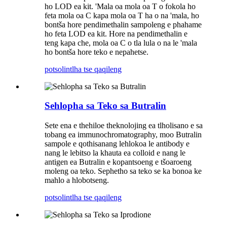
ho LOD ea kit. 'Mala oa mola oa T o fokola ho
feta mola oa C kapa mola oa T ha o na 'mala, ho
bontša hore pendimethalin sampoleng e phahame
ho feta LOD ea kit. Hore na pendimethalin e
teng kapa che, mola oa C o tla lula o na le 'mala
ho bontša hore teko e nepahetse.
potso
lintlha tse qaqileng
Sehlopha sa Teko sa Butralin
Sete ena e thehiloe theknolojing ea tlholisano e sa
tobang ea immunochromatography, moo Butralin
sampole e qothisanang lehlokoa le antibody e
nang le lebitso la khauta ea colloid e nang le
antigen ea Butralin e kopantsoeng e tšoaroeng
moleng oa teko. Sephetho sa teko se ka bonoa ke
mahlo a hlobotseng.
potso
lintlha tse qaqileng