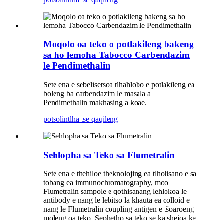
Moqolo oa teko o potlakileng bakeng
sa ho lemoha Tabocco Carbendazim
le Pendimethalin
Sete ena e sebelisetsoa tlhahlobo e potlakileng ea
boleng ba carbendazim le masala a
Pendimethalin makhasing a koae.
potso
lintlha tse qaqileng
Sehlopha sa Teko sa Flumetralin
Sete ena e thehiloe theknolojing ea tlholisano e sa
tobang ea immunochromatography, moo
Flumetralin sampole e qothisanang lehlokoa le
antibody e nang le lebitso la khauta ea colloid e
nang le Flumetralin coupling antigen e tšoaroeng
moleng oa teko. Sephetho sa teko se ka shejoa ke