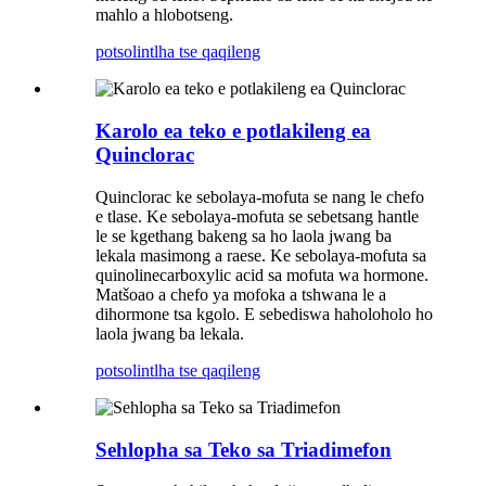
mahlo a hlobotseng.
potso
lintlha tse qaqileng
Karolo ea teko e potlakileng ea
Quinclorac
Quinclorac ke sebolaya-mofuta se nang le chefo
e tlase. Ke sebolaya-mofuta se sebetsang hantle
le se kgethang bakeng sa ho laola jwang ba
lekala masimong a raese. Ke sebolaya-mofuta sa
quinolinecarboxylic acid sa mofuta wa hormone.
Matšoao a chefo ya mofoka a tshwana le a
dihormone tsa kgolo. E sebediswa haholoholo ho
laola jwang ba lekala.
potso
lintlha tse qaqileng
Sehlopha sa Teko sa Triadimefon