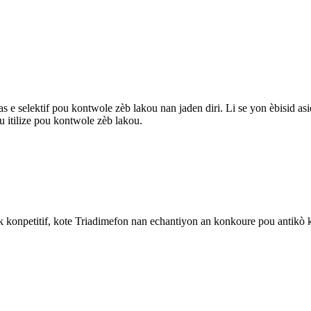
ikas e selektif pou kontwole zèb lakou nan jaden diri. Li se yon èbisid
 itilize pou kontwole zèb lakou.
 konpetitif, kote Triadimefon nan echantiyon an konkoure pou antikò k