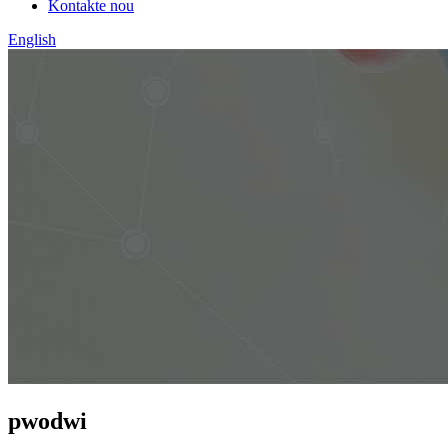
Kontakte nou
English
pwodwi