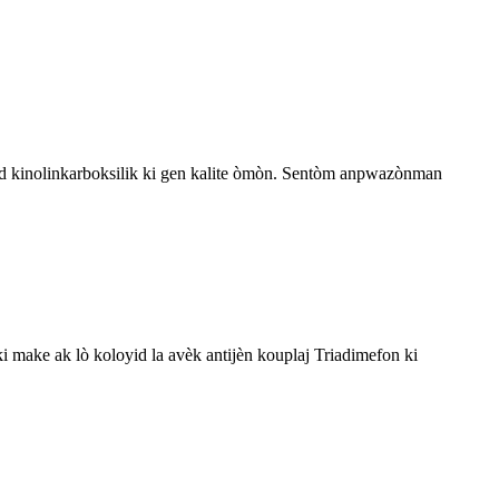
 asid kinolinkarboksilik ki gen kalite òmòn. Sentòm anpwazònman
i make ak lò koloyid la avèk antijèn kouplaj Triadimefon ki