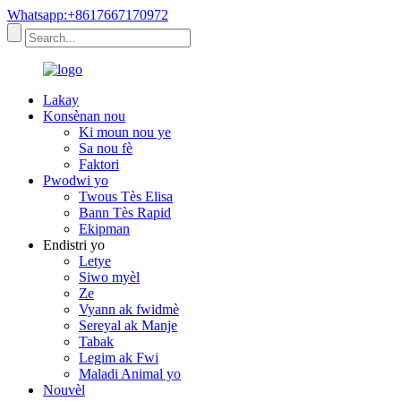
Whatsapp:+8617667170972
Lakay
Konsènan nou
Ki moun nou ye
Sa nou fè
Faktori
Pwodwi yo
Twous Tès Elisa
Bann Tès Rapid
Ekipman
Endistri yo
Letye
Siwo myèl
Ze
Vyann ak fwidmè
Sereyal ak Manje
Tabak
Legim ak Fwi
Maladi Animal yo
Nouvèl