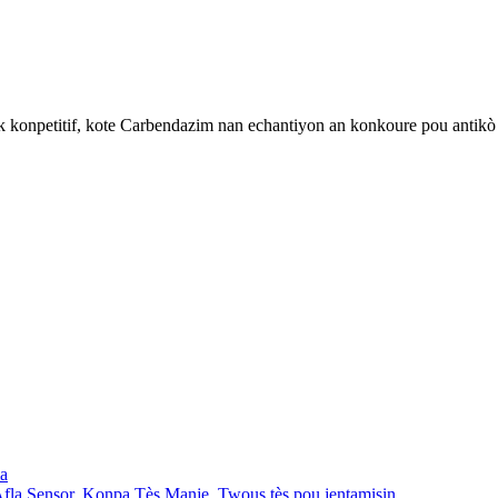
 konpetitif, kote Carbendazim nan echantiyon an konkoure pou antikò 
la
fla Sensor
,
Konpa Tès Manje
,
Twous tès pou jentamisin
,