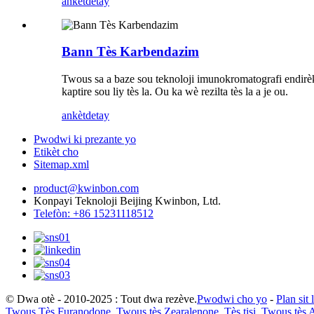
ankèt
detay
Bann Tès Karbendazim
Twous sa a baze sou teknoloji imunokromatografi endirèk
kaptire sou liy tès la. Ou ka wè rezilta tès la a je ou.
ankèt
detay
Pwodwi ki prezante yo
Etikèt cho
Sitemap.xml
product@kwinbon.com
Konpayi Teknoloji Beijing Kwinbon, Ltd.
Telefòn: +86 15231118512
© Dwa otè - 2010-2025 : Tout dwa rezève.
Pwodwi cho yo
-
Plan sit 
Twous Tès Furanodone
,
Twous tès Zearalenone
,
Tès tisi
,
Twous tès A