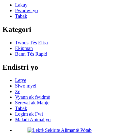
Lakay
Pwodwi yo
Tabak
Kategori
Twous Tès Elisa
Ekipman
Bann Tès Rapid
Endistri yo
Letye
Siwo myèl
Ze
Vyann ak fwidmè
Sereyal ak Manje
Tabak
Legim ak Fwi
Maladi Animal yo