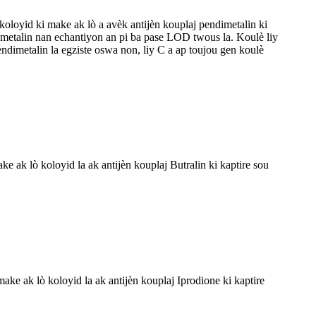
oloyid ki make ak lò a avèk antijèn kouplaj pendimetalin ki
ndimetalin nan echantiyon an pi ba pase LOD twous la. Koulè liy
ndimetalin la egziste oswa non, liy C a ap toujou gen koulè
 ak lò koloyid la ak antijèn kouplaj Butralin ki kaptire sou
ke ak lò koloyid la ak antijèn kouplaj Iprodione ki kaptire