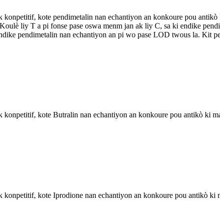
 konpetitif, kote pendimetalin nan echantiyon an konkoure pou antikò k
la. Koulè liy T a pi fonse pase oswa menm jan ak liy C, sa ki endike pe
 endike pendimetalin nan echantiyon an pi wo pase LOD twous la. Kit pe
konpetitif, kote Butralin nan echantiyon an konkoure pou antikò ki make
konpetitif, kote Iprodione nan echantiyon an konkoure pou antikò ki ma