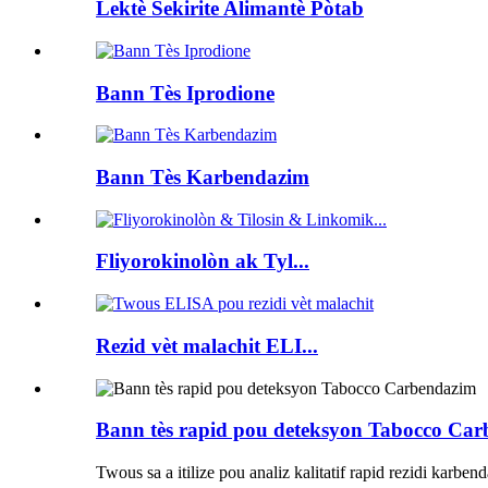
Lektè Sekirite Alimantè Pòtab
Bann Tès Iprodione
Bann Tès Karbendazim
Fliyorokinolòn ak Tyl...
Rezid vèt malachit ELI...
Bann tès rapid pou deteksyon Tabocco Ca
Twous sa a itilize pou analiz kalitatif rapid rezidi karben