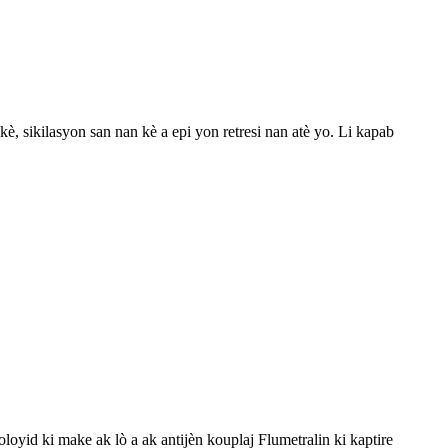
 sikilasyon san nan kè a epi yon retresi nan atè yo. Li kapab
oyid ki make ak lò a ak antijèn kouplaj Flumetralin ki kaptire