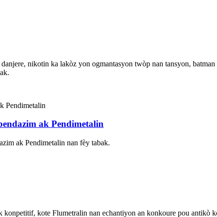
anjere, nikotin ka lakòz yon ogmantasyon twòp nan tansyon, batman kè,
yak.
bendazim ak Pendimetalin
ndazim ak Pendimetalin nan fèy tabak.
konpetitif, kote Flumetralin nan echantiyon an konkoure pou antikò kol