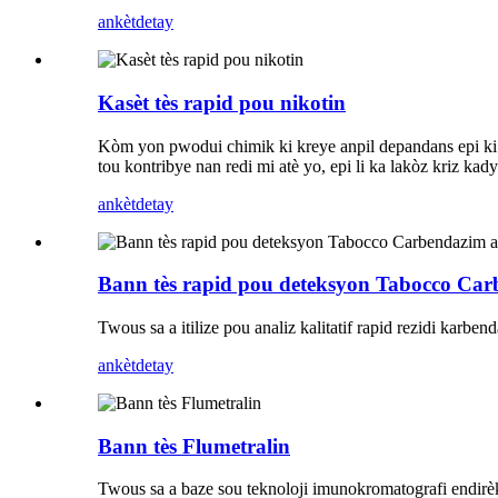
ankèt
detay
Kasèt tès rapid pou nikotin
Kòm yon pwodui chimik ki kreye anpil depandans epi ki d
tou kontribye nan redi mi atè yo, epi li ka lakòz kriz kad
ankèt
detay
Bann tès rapid pou deteksyon Tabocco Car
Twous sa a itilize pou analiz kalitatif rapid rezidi karbe
ankèt
detay
Bann tès Flumetralin
Twous sa a baze sou teknoloji imunokromatografi endirèk 