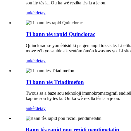
sou liy tès la. Ou ka wè rezilta tès la a je ou.
ankèt
detay
Ti bann tès rapid Quinclorac
Quinclorac se yon èbisid ki pa gen anpil toksisite. Li ef
move zèb yo sanble ak sentòm òmòn kwasans yo. Li sitou
ankèt
detay
Ti bann tès Triadimefon
Twous sa a baze sou teknoloji imunokromatografi endirèk
kaptire sou liy tès la. Ou ka wè rezilta tès la a je ou.
ankèt
detay
Bann tès rapid pou rezidi pendimetalin