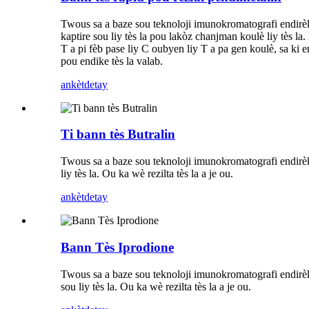
Twous sa a baze sou teknoloji imunokromatografi endirèk
kaptire sou liy tès la pou lakòz chanjman koulè liy tès 
T a pi fèb pase liy C oubyen liy T a pa gen koulè, sa ki
pou endike tès la valab.
ankèt
detay
Ti bann tès Butralin
Twous sa a baze sou teknoloji imunokromatografi endirèk 
liy tès la. Ou ka wè rezilta tès la a je ou.
ankèt
detay
Bann Tès Iprodione
Twous sa a baze sou teknoloji imunokromatografi endirèk 
sou liy tès la. Ou ka wè rezilta tès la a je ou.