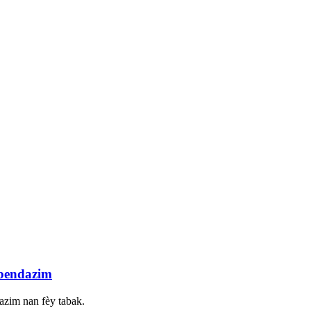
rbendazim
dazim nan fèy tabak.