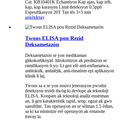
Cat. KB10401K Echantiyon Kap ajan, kap zèb,
kap, kap karasyen Limit deteksyon 0.5ppb
Espesifikasyon 20T Tan tès 3+5 min
ankèt
detay
Twous ELISA pou Rezid
Deksametazòn
Deksametazon se yon medikaman
glikokortikoyid. Idrokortizon ak prednizon se
ramifikasyon li yo. Li gen efè anti-enflamatwa,
antitoksik, antialèjik, anti-rimatism epi aplikasyon
klinik li laj.
Twous sa a se yon nouvo jenerasyon pwodui
deteksyon rezidi dwòg ki devlope ak teknoloji
ELISA. Konpare ak teknoloji analiz enstriman
an, li gen karakteristik rapid, senp, egzat ak gwo
sansiblite. Tan operasyon an se sèlman 1.5 èdtan,
sa ki ka minimize erè operasyon ak entansite
travay la.