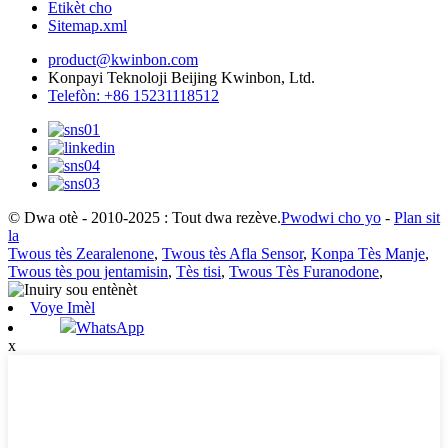
Etikèt cho
Sitemap.xml
product@kwinbon.com
Konpayi Teknoloji Beijing Kwinbon, Ltd.
Telefòn: +86 15231118512
© Dwa otè - 2010-2025 : Tout dwa rezève.
Pwodwi cho yo
-
Plan sit
la
Twous tès Zearalenone
,
Twous tès Afla Sensor
,
Konpa Tès Manje
,
Twous tès pou jentamisin
,
Tès tisi
,
Twous Tès Furanodone
,
Voye Imèl
WhatsApp
x