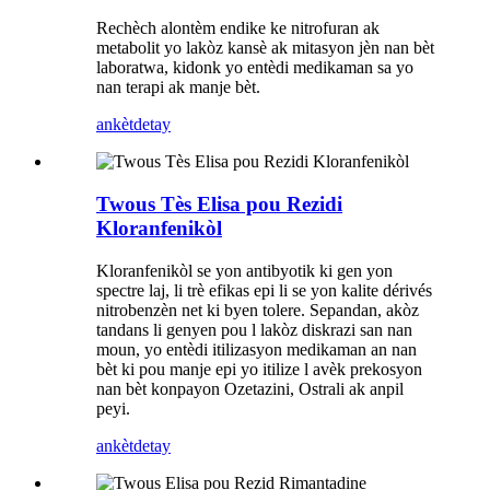
Rechèch alontèm endike ke nitrofuran ak
metabolit yo lakòz kansè ak mitasyon jèn nan bèt
laboratwa, kidonk yo entèdi medikaman sa yo
nan terapi ak manje bèt.
ankèt
detay
Twous Tès Elisa pou Rezidi
Kloranfenikòl
Kloranfenikòl se yon antibyotik ki gen yon
spectre laj, li trè efikas epi li se yon kalite dérivés
nitrobenzèn net ki byen tolere. Sepandan, akòz
tandans li genyen pou l lakòz diskrazi san nan
moun, yo entèdi itilizasyon medikaman an nan
bèt ki pou manje epi yo itilize l avèk prekosyon
nan bèt konpayon Ozetazini, Ostrali ak anpil
peyi.
ankèt
detay