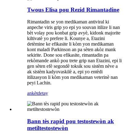
Twous Elisa pou Rezid Rimantadine
Rimantadin se yon medikaman antiviral ki
anpeche viris grip yo epi yo souvan itilize li nan
bèt volay pou konbat grip avyè, kidonk majorite
kiltivatè yo prefere li. Kounye a, Etazini
detèmine ke efikasite li kòm yon medikaman
kont maladi Parkinson an pa sèten akòz mank
sekirite. Done sou efikasite, rimantadin pa
rekòmande ankò pou trete grip nan Etazini, epi li
gen sèten efè segondè toksik sou sistèm nève a
ak sistèm kadyovaskilè a, epi yo entèdi
itilizasyon li kòm yon medikaman veterinè nan
peyi Lachin.
ankèt
detay
Bann tès rapid pou testostewòn ak
metiltestostewòn