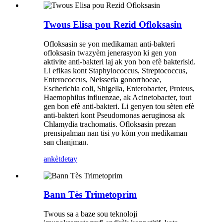
Twous Elisa pou Rezid Ofloksasin
Ofloksasin se yon medikaman anti-bakteri
ofloksasin twazyèm jenerasyon ki gen yon
aktivite anti-bakteri laj ak yon bon efè bakterisid.
Li efikas kont Staphylococcus, Streptococcus,
Enterococcus, Neisseria gonorrhoeae,
Escherichia coli, Shigella, Enterobacter, Proteus,
Haemophilus influenzae, ak Acinetobacter, tout
gen bon efè anti-bakteri. Li genyen tou sèten efè
anti-bakteri kont Pseudomonas aeruginosa ak
Chlamydia trachomatis. Ofloksasin prezan
prensipalman nan tisi yo kòm yon medikaman
san chanjman.
ankèt
detay
Bann Tès Trimetoprim
Twous sa a baze sou teknoloji