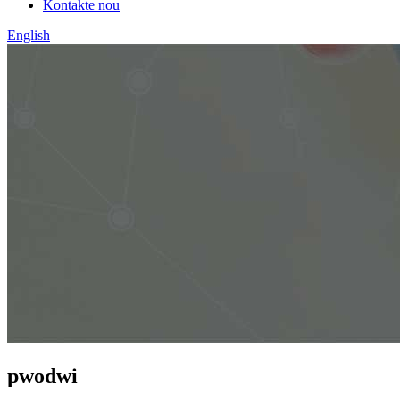
Kontakte nou
English
pwodwi