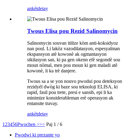
ankèt
detay
Twous Elisa pou Rezid Salinomycin
Salinomycin souvan itilize kòm anti-koksidyoz
nan poul. Li lakòz vazodilatasyon, espesyalman
ekspansyon atè kowonè ak ogmantasyon
sikilasyon san, ki pa gen okenn efè segondè sou
moun nòmal, men pou moun ki gen maladi atè
kowonè, li ka trè danjere.
Twous sa a se yon nouvo pwodui pou deteksyon
rezidyèl dwòg ki baze sou teknoloji ELISA, ki
rapid, fasil pou trete, presi e sansib, epi li ka
minimize konsiderableman erè operasyon ak
entansite travay.
ankèt
detay
1
2
3
4
5
6
Pwochen >
>>
Paj 1 / 6
Pwodwi ki prezante yo