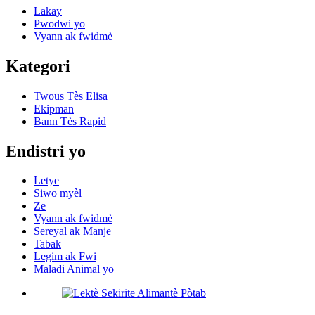
Lakay
Pwodwi yo
Vyann ak fwidmè
Kategori
Twous Tès Elisa
Ekipman
Bann Tès Rapid
Endistri yo
Letye
Siwo myèl
Ze
Vyann ak fwidmè
Sereyal ak Manje
Tabak
Legim ak Fwi
Maladi Animal yo