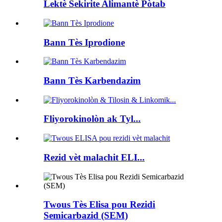
Lektè Sekirite Alimantè Pòtab
Bann Tès Iprodione
Bann Tès Karbendazim
Fliyorokinolòn ak Tyl...
Rezid vèt malachit ELI...
Twous Tès Elisa pou Rezidi
Semicarbazid (SEM)