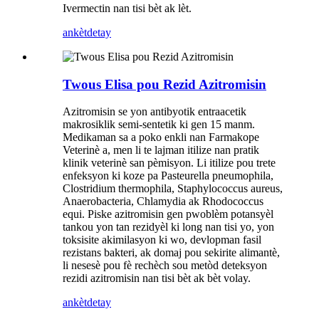
Ivermectin nan tisi bèt ak lèt.
ankèt
detay
Twous Elisa pou Rezid Azitromisin
Azitromisin se yon antibyotik entraacetik
makrosiklik semi-sentetik ki gen 15 manm.
Medikaman sa a poko enkli nan Farmakope
Veterinè a, men li te lajman itilize nan pratik
klinik veterinè san pèmisyon. Li itilize pou trete
enfeksyon ki koze pa Pasteurella pneumophila,
Clostridium thermophila, Staphylococcus aureus,
Anaerobacteria, Chlamydia ak Rhodococcus
equi. Piske azitromisin gen pwoblèm potansyèl
tankou yon tan rezidyèl ki long nan tisi yo, yon
toksisite akimilasyon ki wo, devlopman fasil
rezistans bakteri, ak domaj pou sekirite alimantè,
li nesesè pou fè rechèch sou metòd deteksyon
rezidi azitromisin nan tisi bèt ak bèt volay.
ankèt
detay