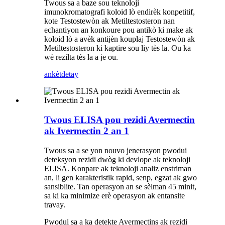
Twous sa a baze sou teknoloji
imunokromatografi koloid lò endirèk konpetitif,
kote Testostewòn ak Metiltestosteron nan
echantiyon an konkoure pou antikò ki make ak
koloid lò a avèk antijèn kouplaj Testostewòn ak
Metiltestosteron ki kaptire sou liy tès la. Ou ka
wè rezilta tès la a je ou.
ankèt
detay
Twous ELISA pou rezidi Avermectin
ak Ivermectin 2 an 1
Twous sa a se yon nouvo jenerasyon pwodui
deteksyon rezidi dwòg ki devlope ak teknoloji
ELISA. Konpare ak teknoloji analiz enstriman
an, li gen karakteristik rapid, senp, egzat ak gwo
sansiblite. Tan operasyon an se sèlman 45 minit,
sa ki ka minimize erè operasyon ak entansite
travay.
Pwodui sa a ka detekte Avermectins ak rezidi