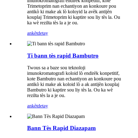
imunokromatografi endirèk konpetitif, kote
Trimetoprim nan echantiyon an konkoure pou
antikò ki make ak lò koloyid la avèk antijèn
kouplaj Trimetoprim ki kaptire sou liy tès la. Ou
ka wè rezilta tès la a je ou.
ankèt
detay
Ti bann tès rapid Bambutro
Twous sa a baze sou teknoloji
imunokromatografi koloid lò endirèk konpetitif,
kote Bambutro nan echantiyon an konkoure pou
antikò ki make ak koloid lò a ak antijèn kouplaj
Bambutro ki kaptire sou liy tès la. Ou ka wè
rezilta tès la a je ou.
ankèt
detay
Bann Tès Rapid Diazapam