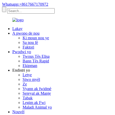
Whatsapp:+8617667170972
Lakay
A pwopo de nou
Ki moun nou ye
Sa nou fè
Faktori
Pwodwi yo
Twous Tès Elisa
Bann Tès Rapid
Ekipman
Endistri yo
Letye
Siwo myèl
Ze
Vyann ak fwidmè
Sereyal ak Manje
Tabak
Legim ak Fwi
Maladi Animal yo
Nouvèl