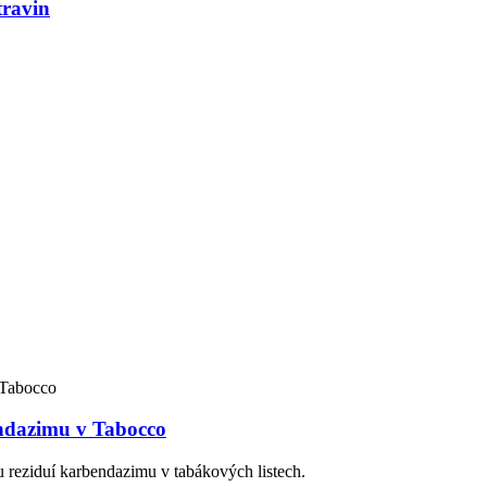
travin
endazimu v Tabocco
u reziduí karbendazimu v tabákových listech.