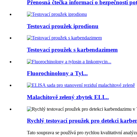
Přenosná čtečka informací o bezpečnosti po
Testovací proužek iprodionu
Testovací proužek s karbendazimem
Fluorochinolony a Tyl...
Malachitově zelený zbytek ELI...
Rychlý testovací proužek pro detekci karb
Tato souprava se používá pro rychlou kvalitativní analýz