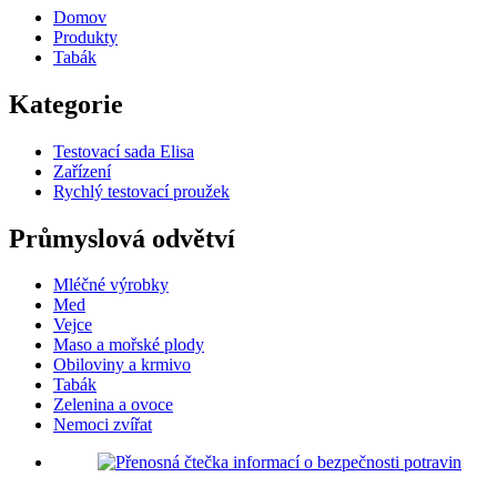
Domov
Produkty
Tabák
Kategorie
Testovací sada Elisa
Zařízení
Rychlý testovací proužek
Průmyslová odvětví
Mléčné výrobky
Med
Vejce
Maso a mořské plody
Obiloviny a krmivo
Tabák
Zelenina a ovoce
Nemoci zvířat