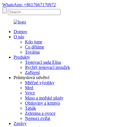
WhatsApp: +8617667170972
Domov
O nás
Kdo jsme
Co děláme
Továrna
Produkty
Testovací sada Elisa
Rychlý testovací proužek
Zařízení
Průmyslová odvětví
Mléčné výrobky
Med
Vejce
Maso a mořské plody
Obiloviny a krmivo
Tabák
Zelenina a ovoce
Nemoci zvířat
Zprávy