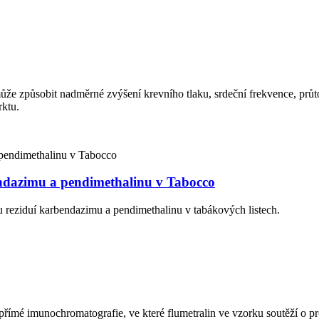
e způsobit nadměrné zvýšení krevního tlaku, srdeční frekvence, průto
rktu.
endazimu a pendimethalinu v Tabocco
zu reziduí karbendazimu a pendimethalinu v tabákových listech.
epřímé imunochromatografie, ve které flumetralin ve vzorku soutěží o 