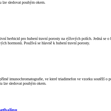
stu lze sledovat pouhým okem.
ktivní herbicid pro hubení travní porosty na rýžových polích. Jedná se 
ých hormonů. Používá se hlavně k hubení travní porosty.
epřímé imunochromatografie, ve které triadimefon ve vzorku soutěží o
stu lze sledovat pouhým okem.
methalinu