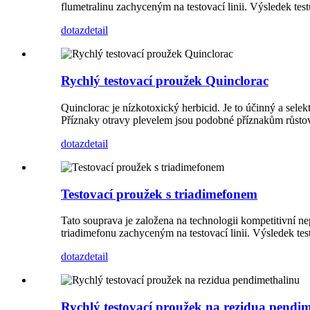
flumetralinu zachyceným na testovací linii. Výsledek te
dotaz
detail
Rychlý testovací proužek Quinclorac
Quinclorac je nízkotoxický herbicid. Je to účinný a sele
Příznaky otravy plevelem jsou podobné příznakům růstov
dotaz
detail
Testovací proužek s triadimefonem
Tato souprava je založena na technologii kompetitivní n
triadimefonu zachyceným na testovací linii. Výsledek te
dotaz
detail
Rychlý testovací proužek na rezidua pendi