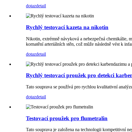
dotaz
detail
Rychlý testovací kazeta na nikotin
Nikotin, extrémně návyková a nebezpečná chemikálie, můž
kornatění arteriálních stěn, což může následně vést k infa
dotaz
detail
Rychlý testovací proužek pro detekci karb
Tato souprava se používá pro rychlou kvalitativní analý
dotaz
detail
Testovací proužek pro flumetralin
Tato souprava je založena na technologii kompetitivní n