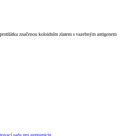
o protilátku značenou koloidním zlatem s vazebným antigenem
tovací sada pro gentamicin
,