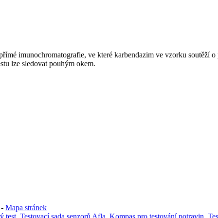
nepřímé imunochromatografie, ve které karbendazim ve vzorku soutěží 
estu lze sledovat pouhým okem.
-
Mapa stránek
 test
,
Testovací sada senzorů Afla
,
Kompas pro testování potravin
,
Tes