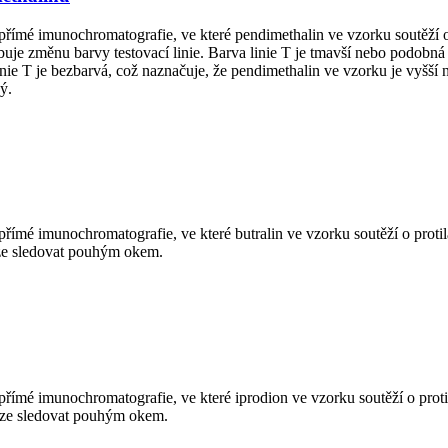
nepřímé imunochromatografie, ve které pendimethalin ve vzorku soutěží
uje změnu barvy testovací linie. Barva linie T je tmavší nebo podobná l
linie T je bezbarvá, což naznačuje, že pendimethalin ve vzorku je vyšš
ý.
epřímé imunochromatografie, ve které butralin ve vzorku soutěží o pro
 lze sledovat pouhým okem.
epřímé imunochromatografie, ve které iprodion ve vzorku soutěží o pr
 lze sledovat pouhým okem.