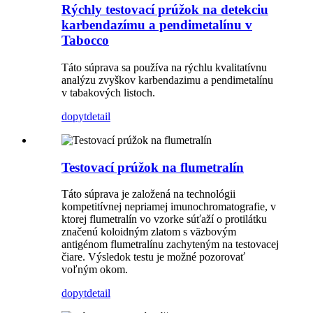
Rýchly testovací prúžok na detekciu
karbendazímu a pendimetalínu v
Tabocco
Táto súprava sa používa na rýchlu kvalitatívnu
analýzu zvyškov karbendazimu a pendimetalínu
v tabakových listoch.
dopyt
detail
Testovací prúžok na flumetralín
Táto súprava je založená na technológii
kompetitívnej nepriamej imunochromatografie, v
ktorej flumetralín vo vzorke súťaží o protilátku
značenú koloidným zlatom s väzbovým
antigénom flumetralínu zachyteným na testovacej
čiare. Výsledok testu je možné pozorovať
voľným okom.
dopyt
detail