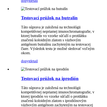
dopyt
detail
Testovací prúžok na butralín
Táto súprava je založená na technológii
kompetitívnej nepriamej imunochromatografie, v
ktorej butralín vo vzorke súťaží o protilátku
značenú koloidným zlatom s väzbovým
antigénom butralínu zachyteným na testovacej
čiare. Výsledok testu je možné sledovať voľným
okom.
dopyt
detail
Testovací prúžok na iprodión
Táto súprava je založená na technológii
kompetitívnej nepriamej imunochromatografie, v
ktorej iprodión vo vzorke súťaží o protilátku
značenú koloidným zlatom s iprodiónovým
väzbovým antigénom zachyteným na testovacej