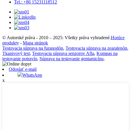
Tel.: +86 15231118512
© Autorské práva - 2010 – 2025: Všetky práva vyhradené.
Horúce
produkty
-
Mapa stránok
Testovacia súprava na furanodón
,
Testovacia súprava na zearalenón
,
Tkanivový test
,
Testovacia súprava senzorov Afla
,
Kompas na
testovanie potravín
,
Súprava na testovanie gentamicínu
,
Odoslať e-mail
WhatsApp
x