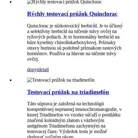
Rýchly testovací prúžok Quinclorac
Quinclorac je nízkotoxický herbicíd. Je to účinný
a selektívny herbicíd na ničenie trávy ovčej na
ryžových poliach. Je to hormonálny herbicíd na
báze kyseliny chinolínkarboxylovej. Príznaky
otravy burinou sú podobné príznakom rastových
hormónov. Používa sa hlavne na ničenie trávy
ovčej.
dopyt
detail
Testovací prúžok na triadimefón
Táto súprava je založená na technológii
kompetitívnej nepriamej imunochromatografie, v
ktorej Triadimefon vo vzorke súťaží o protilátku
značenú koloidným zlatom s väzbovým
antigénom Triadimefonu zachyteným na
testovacej čiare. Výsledok testu je možné
sledovať voľným okom.