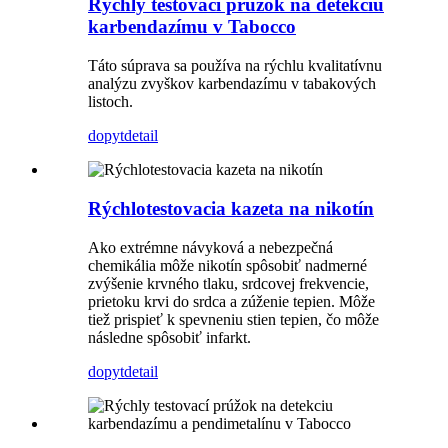
Rýchly testovací prúžok na detekciu
karbendazímu v Tabocco
Táto súprava sa používa na rýchlu kvalitatívnu
analýzu zvyškov karbendazímu v tabakových
listoch.
dopyt
detail
Rýchlotestovacia kazeta na nikotín
Ako extrémne návyková a nebezpečná
chemikália môže nikotín spôsobiť nadmerné
zvýšenie krvného tlaku, srdcovej frekvencie,
prietoku krvi do srdca a zúženie tepien. Môže
tiež prispieť k spevneniu stien tepien, čo môže
následne spôsobiť infarkt.
dopyt
detail