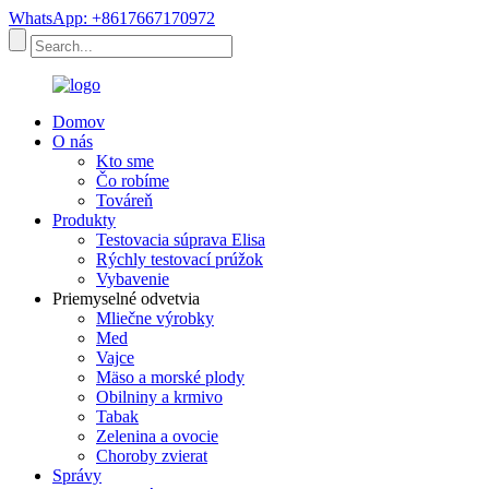
WhatsApp: +8617667170972
Domov
O nás
Kto sme
Čo robíme
Továreň
Produkty
Testovacia súprava Elisa
Rýchly testovací prúžok
Vybavenie
Priemyselné odvetvia
Mliečne výrobky
Med
Vajce
Mäso a morské plody
Obilniny a krmivo
Tabak
Zelenina a ovocie
Choroby zvierat
Správy