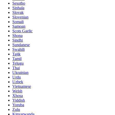
Sesotho
Sinhala
Slovak
Slovenian
Somali
Samoan
Scots Gaelic
Shona
Sindhi
Sundanese
Swahili
Tajik
Tamil
Telugu
Thai
Ukrainian
Urdu
Uzbek
Vietnamese
Welsh
Xhosa
Yiddish
Yoruba
Zulu
Kinyarwanda