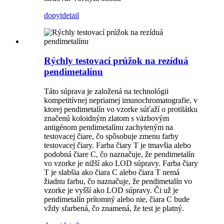
dopyt
detail
Rýchly testovací prúžok na rezíduá
pendimetalínu
Táto súprava je založená na technológii
kompetitívnej nepriamej imunochromatografie, v
ktorej pendimetalín vo vzorke súťaží o protilátku
značenú koloidným zlatom s väzbovým
antigénom pendimetalínu zachyteným na
testovacej čiare, čo spôsobuje zmenu farby
testovacej čiary. Farba čiary T je tmavšia alebo
podobná čiare C, čo naznačuje, že pendimetalín
vo vzorke je nižší ako LOD súpravy. Farba čiary
T je slabšia ako čiara C alebo čiara T nemá
žiadnu farbu, čo naznačuje, že pendimetalín vo
vzorke je vyšší ako LOD súpravy. Či už je
pendimetalín prítomný alebo nie, čiara C bude
vždy sfarbená, čo znamená, že test je platný.