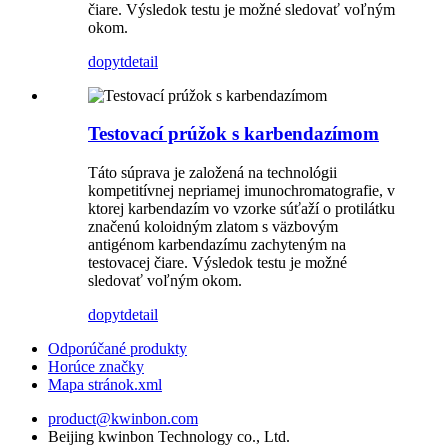
čiare. Výsledok testu je možné sledovať voľným
okom.
dopyt
detail
Testovací prúžok s karbendazímom
Táto súprava je založená na technológii
kompetitívnej nepriamej imunochromatografie, v
ktorej karbendazím vo vzorke súťaží o protilátku
značenú koloidným zlatom s väzbovým
antigénom karbendazímu zachyteným na
testovacej čiare. Výsledok testu je možné
sledovať voľným okom.
dopyt
detail
Odporúčané produkty
Horúce značky
Mapa stránok.xml
product@kwinbon.com
Beijing kwinbon Technology co., Ltd.