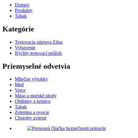
Domov
Produkty
Tabak
Kategórie
Testovacia súprava Elisa
Vybavenie
Rýchly testovací prúžok
Priemyselné odvetvia
Mliečne výrobky
Med
Vajce
Mäso a morské plody
Obilniny a krmivo
Tabak
Zelenina a ovocie
Choroby zvierat