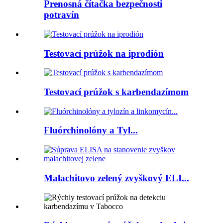
Prenosná čítačka bezpečnosti
potravín
Testovací prúžok na iprodión
Testovací prúžok s karbendazímom
Fluórchinolóny a Tyl...
Malachitovo zelený zvyškový ELI...