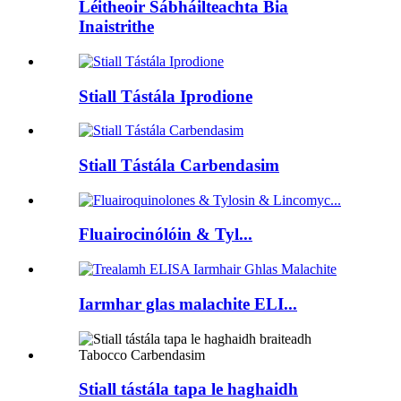
Léitheoir Sábháilteachta Bia
Inaistrithe
Stiall Tástála Iprodione
Stiall Tástála Carbendasim
Fluairocinólóin & Tyl...
Iarmhar glas malachite ELI...
Stiall tástála tapa le haghaidh