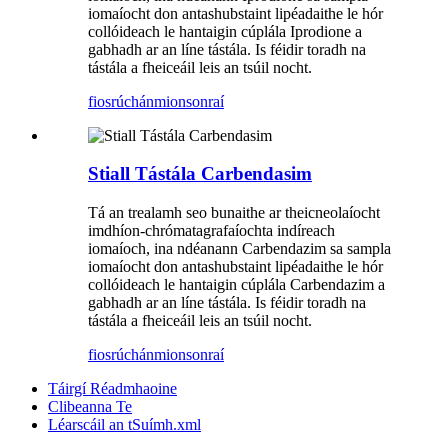
iomaíocht don antashubstaint lipéadaithe le hór
collóideach le hantaigin cúplála Iprodione a
gabhadh ar an líne tástála. Is féidir toradh na
tástála a fheiceáil leis an tsúil nocht.
fiosrúchán
mionsonraí
Stiall Tástála Carbendasim
Tá an trealamh seo bunaithe ar theicneolaíocht
imdhíon-chrómatagrafaíochta indíreach
iomaíoch, ina ndéanann Carbendazim sa sampla
iomaíocht don antashubstaint lipéadaithe le hór
collóideach le hantaigin cúplála Carbendazim a
gabhadh ar an líne tástála. Is féidir toradh na
tástála a fheiceáil leis an tsúil nocht.
fiosrúchán
mionsonraí
Táirgí Réadmhaoine
Clibeanna Te
Léarscáil an tSuímh.xml