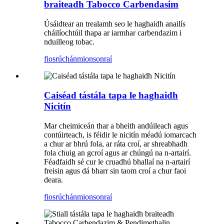
braiteadh Tabocco Carbendasim
Úsáidtear an trealamh seo le haghaidh anailís
cháilíochtúil thapa ar iarmhar carbendazim i
nduilleog tobac.
fiosrúchán
mionsonraí
Caiséad tástála tapa le haghaidh
Nicitín
Mar cheimiceán thar a bheith andúileach agus
contúirteach, is féidir le nicitín méadú iomarcach
a chur ar bhrú fola, ar ráta croí, ar shreabhadh
fola chuig an gcroí agus ar chúngú na n-artairí.
Féadfaidh sé cur le cruadhú bhallaí na n-artairí
freisin agus dá bharr sin taom croí a chur faoi
deara.
fiosrúchán
mionsonraí