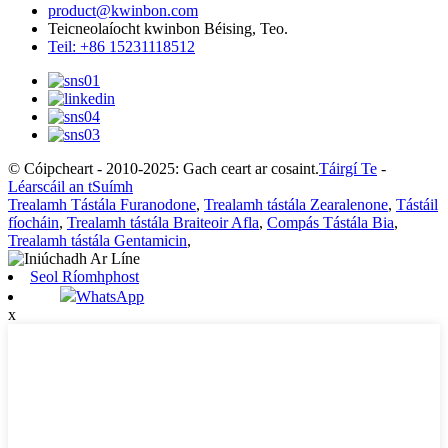
product@kwinbon.com
Teicneolaíocht kwinbon Béising, Teo.
Teil: +86 15231118512
© Cóipcheart - 2010-2025: Gach ceart ar cosaint.
Táirgí Te
-
Léarscáil an tSuímh
Trealamh Tástála Furanodone
,
Trealamh tástála Zearalenone
,
Tástáil
fíocháin
,
Trealamh tástála Braiteoir Afla
,
Compás Tástála Bia
,
Trealamh tástála Gentamicin
,
Seol Ríomhphost
WhatsApp
x