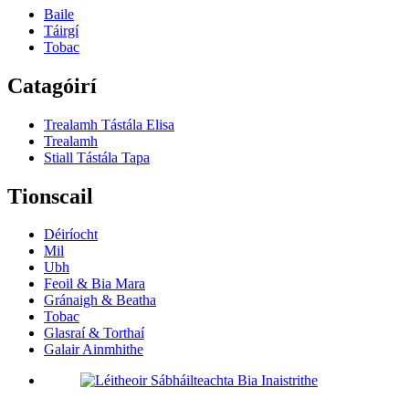
Baile
Táirgí
Tobac
Catagóirí
Trealamh Tástála Elisa
Trealamh
Stiall Tástála Tapa
Tionscail
Déiríocht
Mil
Ubh
Feoil & Bia Mara
Gránaigh & Beatha
Tobac
Glasraí & Torthaí
Galair Ainmhithe