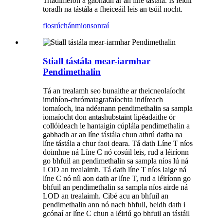
Triadimefon a gabhadh ar an líne tástála. Is féidir
toradh na tástála a fheiceáil leis an tsúil nocht.
fiosrúchán
mionsonraí
Stiall tástála mear-iarmhar
Pendimethalin
Tá an trealamh seo bunaithe ar theicneolaíocht
imdhíon-chrómatagrafaíochta indíreach
iomaíoch, ina ndéanann pendimethalin sa sampla
iomaíocht don antashubstaint lipéadaithe ór
collóideach le hantaigin cúplála pendimethalin a
gabhadh ar an líne tástála chun athrú datha na
líne tástála a chur faoi deara. Tá dath Líne T níos
doimhne ná Líne C nó cosúil leis, rud a léiríonn
go bhfuil an pendimethalin sa sampla níos lú ná
LOD an trealaimh. Tá dath líne T níos laige ná
líne C nó níl aon dath ar líne T, rud a léiríonn go
bhfuil an pendimethalin sa sampla níos airde ná
LOD an trealaimh. Cibé acu an bhfuil an
pendimethalin ann nó nach bhfuil, beidh dath i
gcónaí ar líne C chun a léiriú go bhfuil an tástáil