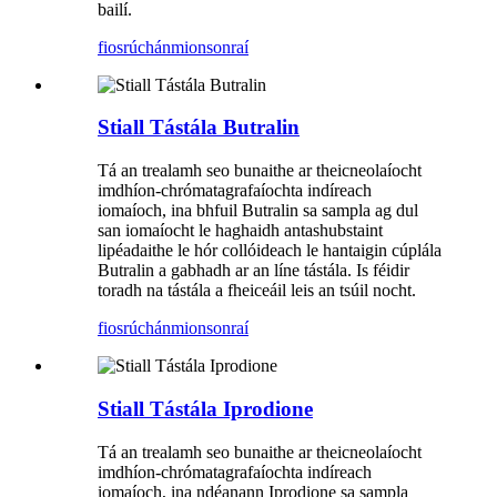
bailí.
fiosrúchán
mionsonraí
Stiall Tástála Butralin
Tá an trealamh seo bunaithe ar theicneolaíocht
imdhíon-chrómatagrafaíochta indíreach
iomaíoch, ina bhfuil Butralin sa sampla ag dul
san iomaíocht le haghaidh antashubstaint
lipéadaithe le hór collóideach le hantaigin cúplála
Butralin a gabhadh ar an líne tástála. Is féidir
toradh na tástála a fheiceáil leis an tsúil nocht.
fiosrúchán
mionsonraí
Stiall Tástála Iprodione
Tá an trealamh seo bunaithe ar theicneolaíocht
imdhíon-chrómatagrafaíochta indíreach
iomaíoch, ina ndéanann Iprodione sa sampla