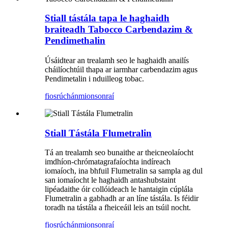
Stiall tástála tapa le haghaidh
braiteadh Tabocco Carbendazim &
Pendimethalin
Úsáidtear an trealamh seo le haghaidh anailís
cháilíochtúil thapa ar iarmhar carbendazim agus
Pendimetalin i nduilleog tobac.
fiosrúchán
mionsonraí
Stiall Tástála Flumetralin
Tá an trealamh seo bunaithe ar theicneolaíocht
imdhíon-chrómatagrafaíochta indíreach
iomaíoch, ina bhfuil Flumetralin sa sampla ag dul
san iomaíocht le haghaidh antashubstaint
lipéadaithe óir collóideach le hantaigin cúplála
Flumetralin a gabhadh ar an líne tástála. Is féidir
toradh na tástála a fheiceáil leis an tsúil nocht.
fiosrúchán
mionsonraí