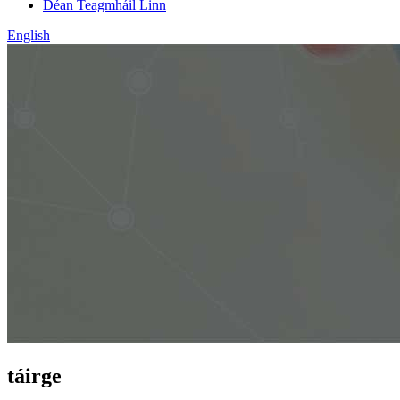
Déan Teagmháil Linn
English
táirge