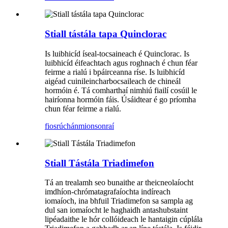
Stiall tástála tapa Quinclorac
Is luibhicíd íseal-tocsaineach é Quinclorac. Is
luibhicíd éifeachtach agus roghnach é chun féar
feirme a rialú i bpáirceanna ríse. Is luibhicíd
aigéad cuinileincharbocsaileach de chineál
hormóin é. Tá comharthaí nimhiú fiailí cosúil le
hairíonna hormóin fáis. Úsáidtear é go príomha
chun féar feirme a rialú.
fiosrúchán
mionsonraí
Stiall Tástála Triadimefon
Tá an trealamh seo bunaithe ar theicneolaíocht
imdhíon-chrómatagrafaíochta indíreach
iomaíoch, ina bhfuil Triadimefon sa sampla ag
dul san iomaíocht le haghaidh antashubstaint
lipéadaithe le hór collóideach le hantaigin cúplála