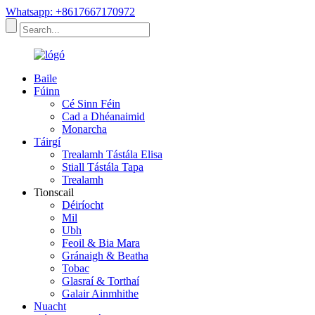
Whatsapp: +8617667170972
Baile
Fúinn
Cé Sinn Féin
Cad a Dhéanaimid
Monarcha
Táirgí
Trealamh Tástála Elisa
Stiall Tástála Tapa
Trealamh
Tionscail
Déiríocht
Mil
Ubh
Feoil & Bia Mara
Gránaigh & Beatha
Tobac
Glasraí & Torthaí
Galair Ainmhithe
Nuacht