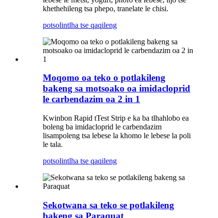
khethehileng tsa phepo, tranelate le chisi.
potso
lintlha tse qaqileng
Moqomo oa teko o potlakileng
bakeng sa motsoako oa imidacloprid
le carbendazim oa 2 in 1
Kwinbon Rapid tTest Strip e ka ba tlhahlobo ea
boleng ba imidacloprid le carbendazim
lisampoleng tsa lebese la khomo le lebese la poli
le tala.
potso
lintlha tse qaqileng
Sekotwana sa teko se potlakileng
bakeng sa Paraquat