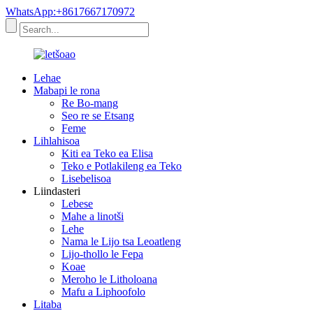
WhatsApp:+8617667170972
Lehae
Mabapi le rona
Re Bo-mang
Seo re se Etsang
Feme
Lihlahisoa
Kiti ea Teko ea Elisa
Teko e Potlakileng ea Teko
Lisebelisoa
Liindasteri
Lebese
Mahe a linotši
Lehe
Nama le Lijo tsa Leoatleng
Lijo-thollo le Fepa
Koae
Meroho le Litholoana
Mafu a Liphoofolo
Litaba