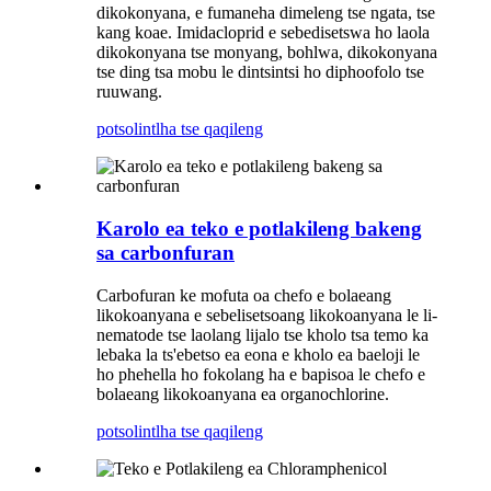
dikokonyana, e fumaneha dimeleng tse ngata, tse
kang koae. Imidacloprid e sebedisetswa ho laola
dikokonyana tse monyang, bohlwa, dikokonyana
tse ding tsa mobu le dintsintsi ho diphoofolo tse
ruuwang.
potso
lintlha tse qaqileng
Karolo ea teko e potlakileng bakeng
sa carbonfuran
Carbofuran ke mofuta oa chefo e bolaeang
likokoanyana e sebelisetsoang likokoanyana le li-
nematode tse laolang lijalo tse kholo tsa temo ka
lebaka la ts'ebetso ea eona e kholo ea baeloji le
ho phehella ho fokolang ha e bapisoa le chefo e
bolaeang likokoanyana ea organochlorine.
potso
lintlha tse qaqileng