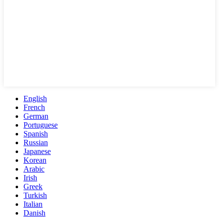
English
French
German
Portuguese
Spanish
Russian
Japanese
Korean
Arabic
Irish
Greek
Turkish
Italian
Danish