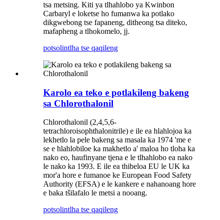
tsa metsing. Kiti ya tlhahlobo ya Kwinbon
Carbaryl e loketse ho fumanwa ka potlako
dikgwebong tse fapaneng, ditheong tsa diteko,
mafapheng a tlhokomelo, jj.
potso
lintlha tse qaqileng
Karolo ea teko e potlakileng bakeng
sa Chlorothalonil
Chlorothalonil (2,4,5,6-
tetrachloroisophthalonitrile) e ile ea hlahlojoa ka
lekhetlo la pele bakeng sa masala ka 1974 'me e
se e hlahlobiloe ka makhetlo a' maloa ho tloha ka
nako eo, haufinyane tjena e le tlhahlobo ea nako
le nako ka 1993. E ile ea thibeloa EU le UK ka
mor'a hore e fumanoe ke European Food Safety
Authority (EFSA) e le kankere e nahanoang hore
e baka tšilafalo le metsi a nooang.
potso
lintlha tse qaqileng