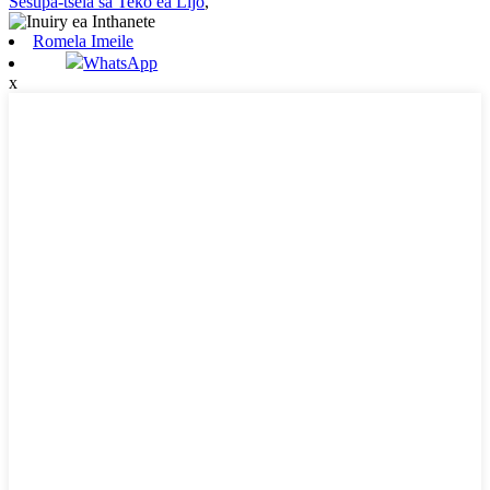
Sesupa-tsela sa Teko ea Lijo
,
Romela Imeile
WhatsApp
x