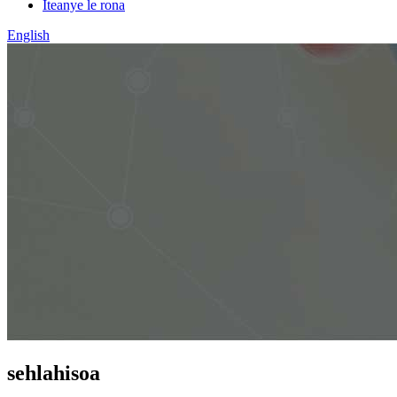
Iteanye le rona
English
sehlahisoa