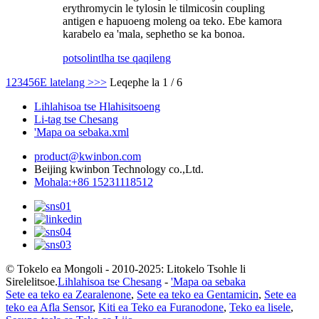
erythromycin le tylosin le tilmicosin coupling
antigen e hapuoeng moleng oa teko. Ebe kamora
karabelo ea 'mala, sephetho se ka bonoa.
potso
lintlha tse qaqileng
1
2
3
4
5
6
E latelang >
>>
Leqephe la 1 / 6
Lihlahisoa tse Hlahisitsoeng
Li-tag tse Chesang
'Mapa oa sebaka.xml
product@kwinbon.com
Beijing kwinbon Technology co.,Ltd.
Mohala:+86 15231118512
© Tokelo ea Mongoli - 2010-2025: Litokelo Tsohle li
Sirelelitsoe.
Lihlahisoa tse Chesang
-
'Mapa oa sebaka
Sete ea teko ea Zearalenone
,
Sete ea teko ea Gentamicin
,
Sete ea
teko ea Afla Sensor
,
Kiti ea Teko ea Furanodone
,
Teko ea lisele
,