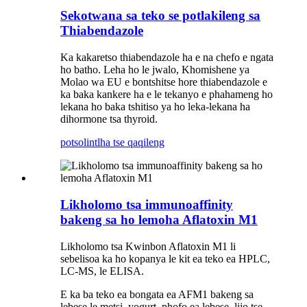
Sekotwana sa teko se potlakileng sa
Thiabendazole
Ka kakaretso thiabendazole ha e na chefo e ngata
ho batho. Leha ho le jwalo, Khomishene ya
Molao wa EU e bontshitse hore thiabendazole e
ka baka kankere ha e le tekanyo e phahameng ho
lekana ho baka tshitiso ya ho leka-lekana ha
dihormone tsa thyroid.
potso
lintlha tse qaqileng
Likholomo tsa immunoaffinity
bakeng sa ho lemoha Aflatoxin M1
Likholomo tsa Kwinbon Aflatoxin M1 li
sebelisoa ka ho kopanya le kit ea teko ea HPLC,
LC-MS, le ELISA.
E ka ba teko ea bongata ea AFM1 bakeng sa
lebese le metsi, yogurt, phofo ea lebese, lijo tse