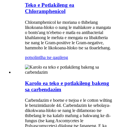
Teko e Potlakileng ea
Chloramphenicol
Chloramphenicol ke moriana o thibelang
likokoana-hloko o nang le mahlakore a mangata
o bonts'ang ts'ebetso e matla ea antibacterial
khahlanong le mefuta e mengata ea libaktheria
tse nang le Gram-positive le Gram-negative,
hammoho le likokoana-hloko tse sa tloaelehang.
potso
lintlha tse qaqileng
Karolo ea teko e potlakileng bakeng
sa carbendazim
Carbendazim e boetse e tsejoa e le cotton wilting
le benzimidazole 44. Carbendazim ke sebolaya-
dikokwana-hloko se nang le ditlamorao tse
thibelang le tsa kalafo mafung a bakwang ke di-
fungus (tse kang Ascomycetes le
Polyascomycetes) dijalong tse fapaneng. E ka