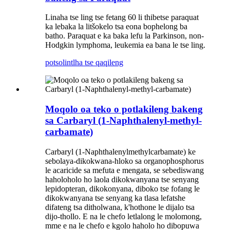
Linaha tse ling tse fetang 60 li thibetse paraquat
ka lebaka la litšokelo tsa eona bophelong ba
batho. Paraquat e ka baka lefu la Parkinson, non-
Hodgkin lymphoma, leukemia ea bana le tse ling.
potso
lintlha tse qaqileng
Moqolo oa teko o potlakileng bakeng
sa Carbaryl (1-Naphthalenyl-methyl-
carbamate)
Carbaryl (1-Naphthalenylmethylcarbamate) ke
sebolaya-dikokwana-hloko sa organophosphorus
le acaricide sa mefuta e mengata, se sebediswang
haholoholo ho laola dikokwanyana tse senyang
lepidopteran, dikokonyana, diboko tse fofang le
dikokwanyana tse senyang ka tlasa lefatshe
difateng tsa ditholwana, k'hothone le dijalo tsa
dijo-thollo. E na le chefo letlalong le molomong,
mme e na le chefo e kgolo haholo ho dibopuwa