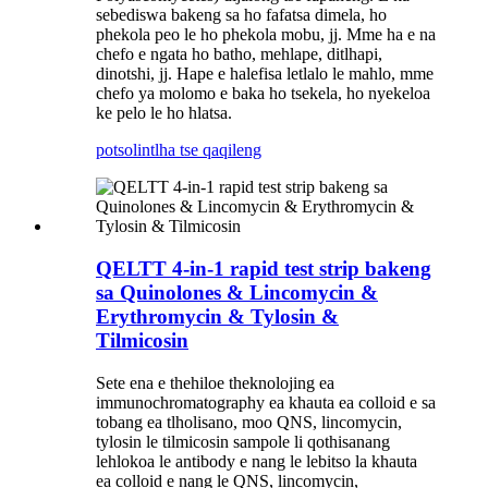
sebediswa bakeng sa ho fafatsa dimela, ho
phekola peo le ho phekola mobu, jj. Mme ha e na
chefo e ngata ho batho, mehlape, ditlhapi,
dinotshi, jj. Hape e halefisa letlalo le mahlo, mme
chefo ya molomo e baka ho tsekela, ho nyekeloa
ke pelo le ho hlatsa.
potso
lintlha tse qaqileng
QELTT 4-in-1 rapid test strip bakeng
sa Quinolones & Lincomycin &
Erythromycin & Tylosin &
Tilmicosin
Sete ena e thehiloe theknolojing ea
immunochromatography ea khauta ea colloid e sa
tobang ea tlholisano, moo QNS, lincomycin,
tylosin le tilmicosin sampole li qothisanang
lehlokoa le antibody e nang le lebitso la khauta
ea colloid e nang le QNS, lincomycin,