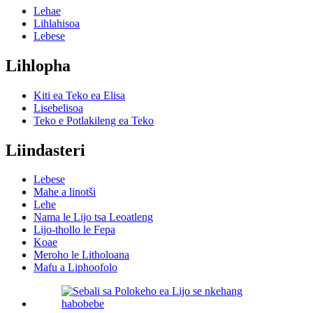
Lehae
Lihlahisoa
Lebese
Lihlopha
Kiti ea Teko ea Elisa
Lisebelisoa
Teko e Potlakileng ea Teko
Liindasteri
Lebese
Mahe a linotši
Lehe
Nama le Lijo tsa Leoatleng
Lijo-thollo le Fepa
Koae
Meroho le Litholoana
Mafu a Liphoofolo