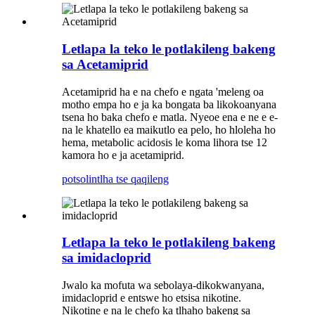
Letlapa la teko le potlakileng bakeng
sa Acetamiprid
Acetamiprid ha e na chefo e ngata 'meleng oa
motho empa ho e ja ka bongata ba likokoanyana
tsena ho baka chefo e matla. Nyeoe ena e ne e e-
na le khatello ea maikutlo ea pelo, ho hloleha ho
hema, metabolic acidosis le koma lihora tse 12
kamora ho e ja acetamiprid.
potso
lintlha tse qaqileng
Letlapa la teko le potlakileng bakeng
sa imidacloprid
Jwalo ka mofuta wa sebolaya-dikokwanyana,
imidacloprid e entswe ho etsisa nikotine.
Nikotine e na le chefo ka tlhaho bakeng sa