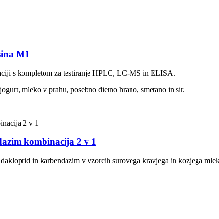
ksina M1
ciji s kompletom za testiranje HPLC, LC-MS in ELISA.
ogurt, mleko v prahu, posebno dietno hrano, smetano in sir.
endazim kombinacija 2 v 1
midakloprid in karbendazim v vzorcih surovega kravjega in kozjega mlek