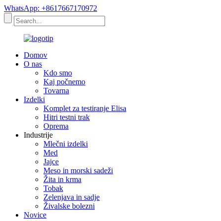
WhatsApp: +8617667170972
Domov
O nas
Kdo smo
Kaj počnemo
Tovarna
Izdelki
Komplet za testiranje Elisa
Hitri testni trak
Oprema
Industrije
Mlečni izdelki
Med
Jajce
Meso in morski sadeži
Žita in krma
Tobak
Zelenjava in sadje
Živalske bolezni
Novice