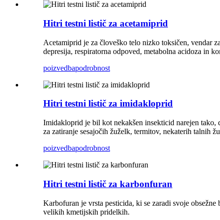
Hitri testni listič za acetamiprid
Acetamiprid je za človeško telo nizko toksičen, vendar za
depresija, respiratorna odpoved, metabolna acidoza in k
poizvedba
podrobnost
Hitri testni listič za imidakloprid
Imidakloprid je bil kot nekakšen insekticid narejen tako, 
za zatiranje sesajočih žuželk, termitov, nekaterih talnih žu
poizvedba
podrobnost
Hitri testni listič za karbonfuran
Karbofuran je vrsta pesticida, ki se zaradi svoje obsežne 
velikih kmetijskih pridelkih.