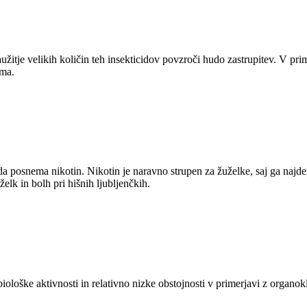
užitje velikih količin teh insekticidov povzroči hudo zastrupitev. V pri
oma.
da posnema nikotin. Nikotin je naravno strupen za žuželke, saj ga najdem
želk in bolh pri hišnih ljubljenčkih.
biološke aktivnosti in relativno nizke obstojnosti v primerjavi z organokl