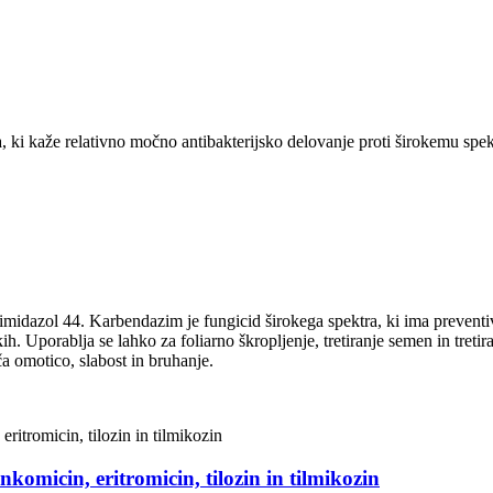
 ki kaže relativno močno antibakterijsko delovanje proti širokemu spekt
idazol 44. Karbendazim je fungicid širokega spektra, ki ima preventivn
h. Uporablja se lahko za foliarno škropljenje, tretiranje semen in tretiranj
ča omotico, slabost in bruhanje.
inkomicin, eritromicin, tilozin in tilmikozin