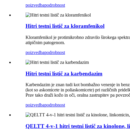
poizvedba
podrobnost
Hitri testni listič za kloramfenikol
Kloramfenikol je protimikrobno zdravilo širokega spektra,
atipičnim patogenom.
poizvedba
podrobnost
Hitri testni listič za karbendazim
Karbendazim je znan tudi kot bombažno venenje in benzim
(kot so askomicete in poliaskomicete) pri različnih pridelki
Prav tako draži kožo in oči, oralna zastrupitev pa povzro
poizvedba
podrobnost
QELTT 4-v-1 hitri testni listič za kinolone, l