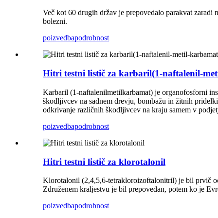
Več kot 60 drugih držav je prepovedalo parakvat zaradi 
bolezni.
poizvedba
podrobnost
Hitri testni listič za karbaril(1-naftalenil-m
Karbaril (1-naftalenilmetilkarbamat) je organofosforni ins
škodljivcev na sadnem drevju, bombažu in žitnih pridelk
odkrivanje različnih škodljivcev na kraju samem v podjet
poizvedba
podrobnost
Hitri testni listič za klorotalonil
Klorotalonil (2,4,5,6-tetrakloroizoftalonitril) je bil prv
Združenem kraljestvu je bil prepovedan, potem ko je Ev
poizvedba
podrobnost