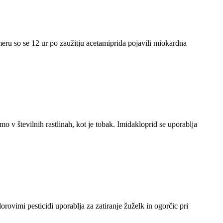
meru so se 12 ur po zaužitju acetamiprida pojavili miokardna
o v številnih rastlinah, kot je tobak. Imidakloprid se uporablja
orovimi pesticidi uporablja za zatiranje žuželk in ogorčic pri