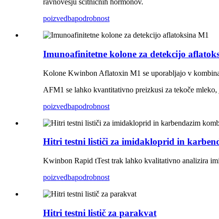
ravnovesju ščitničnih hormonov.
poizvedba
podrobnost
Imunoafinitetne kolone za detekcijo aflato
Kolone Kwinbon Aflatoxin M1 se uporabljajo v kombina
AFM1 se lahko kvantitativno preizkusi za tekoče mleko, j
poizvedba
podrobnost
Hitri testni lističi za imidakloprid in karb
Kwinbon Rapid tTest trak lahko kvalitativno analizira i
poizvedba
podrobnost
Hitri testni listič za parakvat