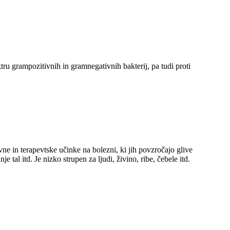
ru grampozitivnih in gramnegativnih bakterij, pa tudi proti
e in terapevtske učinke na bolezni, ki jih povzročajo glive
e tal itd. Je nizko strupen za ljudi, živino, ribe, čebele itd.