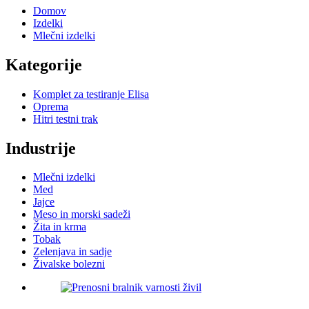
Domov
Izdelki
Mlečni izdelki
Kategorije
Komplet za testiranje Elisa
Oprema
Hitri testni trak
Industrije
Mlečni izdelki
Med
Jajce
Meso in morski sadeži
Žita in krma
Tobak
Zelenjava in sadje
Živalske bolezni