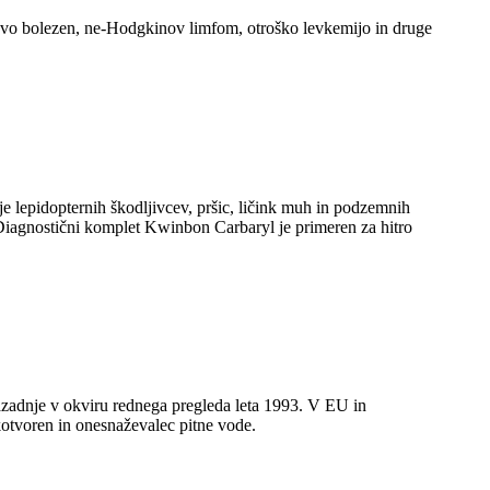
novo bolezen, ne-Hodgkinov limfom, otroško levkemijo in druge
nje lepidopternih škodljivcev, pršic, ličink muh in podzemnih
 Diagnostični komplet Kwinbon Carbaryl je primeren za hitro
, nazadnje v okviru rednega pregleda leta 1993. V EU in
otvoren in onesnaževalec pitne vode.