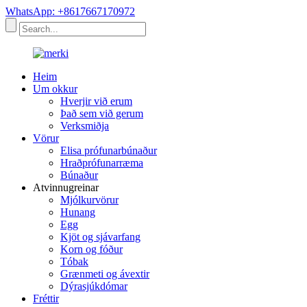
WhatsApp: +8617667170972
Heim
Um okkur
Hverjir við erum
Það sem við gerum
Verksmiðja
Vörur
Elisa prófunarbúnaður
Hraðprófunarræma
Búnaður
Atvinnugreinar
Mjólkurvörur
Hunang
Egg
Kjöt og sjávarfang
Korn og fóður
Tóbak
Grænmeti og ávextir
Dýrasjúkdómar
Fréttir