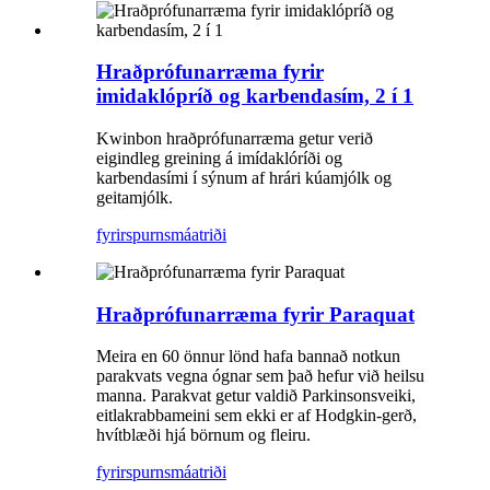
Hraðprófunarræma fyrir
imidaklópríð og karbendasím, 2 í 1
Kwinbon hraðprófunarræma getur verið
eigindleg greining á imídaklóríði og
karbendasími í sýnum af hrári kúamjólk og
geitamjólk.
fyrirspurn
smáatriði
Hraðprófunarræma fyrir Paraquat
Meira en 60 önnur lönd hafa bannað notkun
parakvats vegna ógnar sem það hefur við heilsu
manna. Parakvat getur valdið Parkinsonsveiki,
eitlakrabbameini sem ekki er af Hodgkin-gerð,
hvítblæði hjá börnum og fleiru.
fyrirspurn
smáatriði