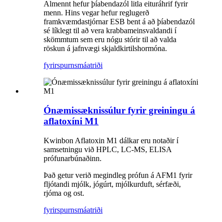
Almennt hefur þíabendazól litla eituráhrif fyrir
menn. Hins vegar hefur reglugerð
framkvæmdastjórnar ESB bent á að þíabendazól
sé líklegt til að vera krabbameinsvaldandi í
skömmtum sem eru nógu stórir til að valda
röskun á jafnvægi skjaldkirtilshormóna.
fyrirspurn
smáatriði
Ónæmissæknissúlur fyrir greiningu á
aflatoxíni M1
Kwinbon Aflatoxin M1 dálkar eru notaðir í
samsetningu við HPLC, LC-MS, ELISA
prófunarbúnaðinn.
Það getur verið megindleg prófun á AFM1 fyrir
fljótandi mjólk, jógúrt, mjólkurduft, sérfæði,
rjóma og ost.
fyrirspurn
smáatriði