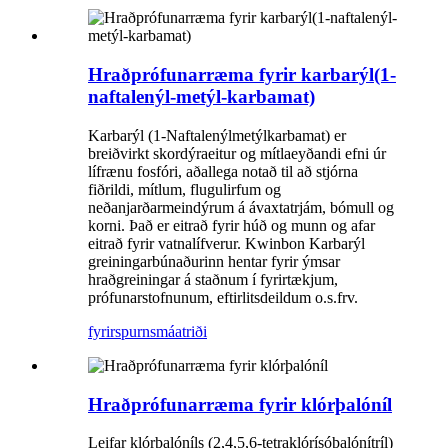
Hraðprófunarræma fyrir karbarýl(1-
naftalenýl-metýl-karbamat)
Karbarýl (1-Naftalenýlmetýlkarbamat) er
breiðvirkt skordýraeitur og mítlaeyðandi efni úr
lífrænu fosfóri, aðallega notað til að stjórna
fiðrildi, mítlum, flugulirfum og
neðanjarðarmeindýrum á ávaxtatrjám, bómull og
korni. Það er eitrað fyrir húð og munn og afar
eitrað fyrir vatnalífverur. Kwinbon Karbarýl
greiningarbúnaðurinn hentar fyrir ýmsar
hraðgreiningar á staðnum í fyrirtækjum,
prófunarstofnunum, eftirlitsdeildum o.s.frv.
fyrirspurn
smáatriði
Hraðprófunarræma fyrir klórþalóníl
Leifar klórþalóníls (2,4,5,6-tetraklórísóþalónítríl)