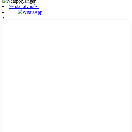
Senda tölvupóst
WhatsApp
x