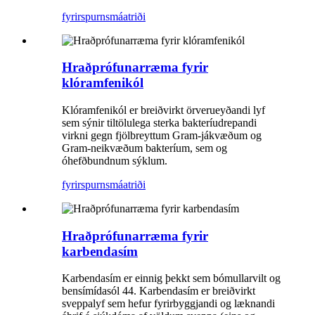
fyrirspurn
smáatriði
Hraðprófunarræma fyrir
klóramfenikól
Klóramfenikól er breiðvirkt örverueyðandi lyf
sem sýnir tiltölulega sterka bakteríudrepandi
virkni gegn fjölbreyttum Gram-jákvæðum og
Gram-neikvæðum bakteríum, sem og
óhefðbundnum sýklum.
fyrirspurn
smáatriði
Hraðprófunarræma fyrir
karbendasím
Karbendasím er einnig þekkt sem bómullarvilt og
bensímídasól 44. Karbendasím er breiðvirkt
sveppalyf sem hefur fyrirbyggjandi og læknandi