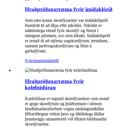
Hraðprófunarræma fyrir imídaklóríð
Sem eins konar skordýraeitur var imídaklópríð
framleitt til að líkja eftir nikótíni. Nikótín er
náttúrulega eitrað fyrir skordýr og finnst í
mörgum plöntum, svo sem tóbaki. Imídaklópríð
er notað til að stjórna sogskordýrum, termítum,
sumum jarðvegsskordýrum og flóm á
gæludýrum.
fyrirspurn
smáatriði
Hraðprófunarræma fyrir
kolefnisfúran
Karbófúran er tegund skordýraeiturs sem notað
er gegn skordýrum og þráðormum í stórum
landbúnaðarafurðum vegna umfangsmikillar
líffræðilegrar virkni þess og tiltölulega lítillar
þrautseigju samanborið við lífrænt klórbundin
skordýraeitur.