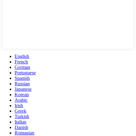
English
French
German
Portuguese
Spanish
Russian
Japanese
Korean
Arabic
Irish
Greek
Turkish
Italian
Danish
Romanian