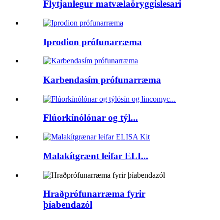
Flytjanlegur matvælaöryggislesari
Iprodion prófunarræma
Karbendasím prófunarræma
Flúorkínólónar og týl...
Malakítgrænt leifar ELI...
Hraðprófunarræma fyrir
þíabendazól