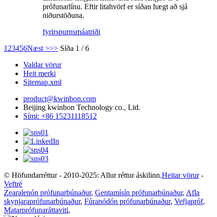
prófunarlínu. Eftir litahvörf er síðan hægt að sjá
niðurstöðuna.
fyrirspurn
smáatriði
1
2
3
4
5
6
Næst >
>>
Síða 1 / 6
Valdar vörur
Heit merki
Sitemap.xml
product@kwinbon.com
Beijing kwinbon Technology co., Ltd.
Sími: +86 15231118512
© Höfundarréttur - 2010-2025: Allur réttur áskilinn.
Heitar vörur
-
Veftré
Zearalenón prófunarbúnaður
,
Gentamísín prófunarbúnaður
,
Afla
skynjaraprófunarbúnaður
,
Fúranódón prófunarbúnaður
,
Vefjapróf
,
Matarprófunaráttaviti
,