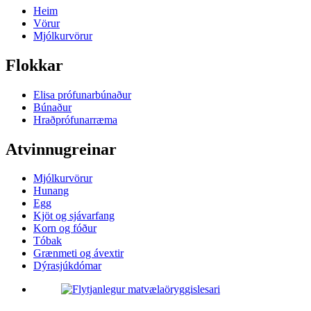
Heim
Vörur
Mjólkurvörur
Flokkar
Elisa prófunarbúnaður
Búnaður
Hraðprófunarræma
Atvinnugreinar
Mjólkurvörur
Hunang
Egg
Kjöt og sjávarfang
Korn og fóður
Tóbak
Grænmeti og ávextir
Dýrasjúkdómar