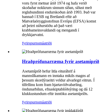
voru fyrst metnar árið 1974 og hafa verið
skoðaðar nokkrum sinnum síðan, síðast með
reglubundinni endurskoðun árið 1993. Það var
bannað í ESB og Bretlandi eftir að
Matvælaöryggisstofnun Evrópu (EFSA) komst
að þeirri niðurstöðu að það væri
krabbameinsvaldandi og mengandi í
drykkjarvatni.
fyrirspurn
smáatriði
Hraðprófunarræma fyrir asetamípríð
Asetamípríð hefur litla eituráhrif á
mannslíkamann en inntaka mikils magns af
þessum skordýraeitri veldur alvarlegri eitrun. Í
tilfellinu kom fram hjartavöðvabæling,
öndunarbilun, efnaskiptablóðsýring og dá 12
klukkustundum eftir inntöku asetamípríðs.
fyrirspurn
smáatriði