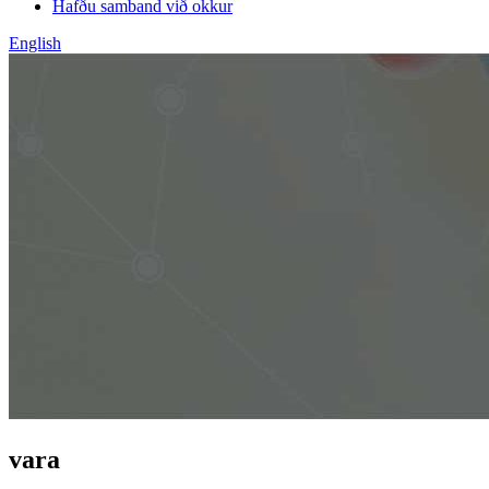
Hafðu samband við okkur
English
vara