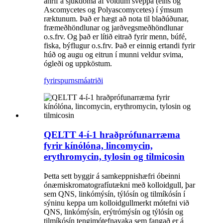
áhrif á sjúkdóma af völdum sveppa (eins og
Ascomycetes og Polyascomycetes) í ýmsum
ræktunum. Það er hægt að nota til blaðúðunar,
fræmeðhöndlunar og jarðvegsmeðhöndlunar
o.s.frv. Og það er lítið eitrað fyrir menn, búfé,
fiska, býflugur o.s.frv. Það er einnig ertandi fyrir
húð og augu og eitrun í munni veldur svima,
ógleði og uppköstum.
fyrirspurn
smáatriði
QELTT 4-í-1 hraðprófunarræma
fyrir kínólóna, lincomycin,
erythromycin, tylosin og tilmicosin
Þetta sett byggir á samkeppnishæfri óbeinni
ónæmiskromatografíutækni með kolloidgull, þar
sem QNS, linkómýsín, týlósín og tilmíkósín í
sýninu keppa um kolloidgullmerkt mótefni við
QNS, linkómýsín, erýtrómýsín og týlósín og
tilmíkósín tengimótefnavaka sem fangað er á