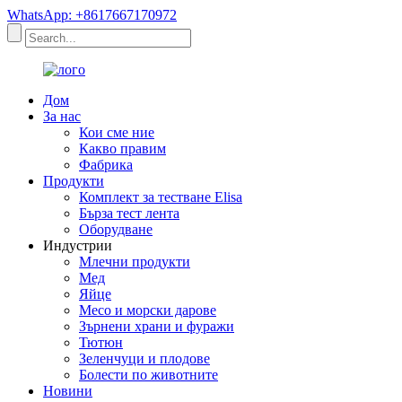
WhatsApp: +8617667170972
Дом
За нас
Кои сме ние
Какво правим
Фабрика
Продукти
Комплект за тестване Elisa
Бърза тест лента
Оборудване
Индустрии
Млечни продукти
Мед
Яйце
Месо и морски дарове
Зърнени храни и фуражи
Тютюн
Зеленчуци и плодове
Болести по животните
Новини