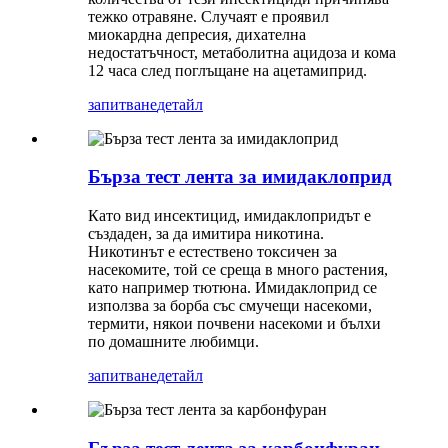
тежко отравяне. Случаят е проявил
миокардна депресия, дихателна
недостатъчност, метаболитна ацидоза и кома
12 часа след поглъщане на ацетамиприд.
запитване
детайл
Бърза тест лента за имидаклоприд
Като вид инсектицид, имидаклопридът е
създаден, за да имитира никотина.
Никотинът е естествено токсичен за
насекомите, той се среща в много растения,
като например тютюна. Имидаклоприд се
използва за борба със смучещи насекоми,
термити, някои почвени насекоми и бълхи
по домашните любимци.
запитване
детайл