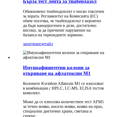
Бърза тест лента за тиабендазол
Обикновено тиабендазолът е ниско токсичен
за хората. Регламентът на Комисията (ЕС)
обаче посочва, че тиабендазолът е вероятно
да бъде канцерогенен в дози, достатъчно
високи, за да причинят нарушение на
баланса на тиреоидните хормони.
запитване
детайл
Имуноафинитетни колони за
откриване на афлатоксин М1
Колоните Kwinbon Aflatoxin M1 се използват
в комбинация с HPLC, LC-MS, ELISA тестов
комплект.
Може да се използва количествен тест AFM1
за течно мляко, кисело мляко, мляко на прах,
специални диетични храни, сметана и
сирене.