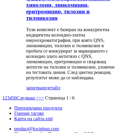
хинолони, линкомицин,
еритромицин, тилозин и
тилмикозин
Този комплект е базиран на конкурентна
индиректна колоидно-златна
имунохроматография, при която QNS,
линкомицин, тилозин и тилмикозин в
пробата се конкурират за маркираното с
колоидно злато антитяло с QNS,
линкомицин, еритромицин и свързващ
антиген на тилозин и тилмикозин, уловени
на тестовата линия. След цветна реакция,
резултатът може да се наблюдава.
запитване
детайл
1
2
3
4
5
6
Следващ >
>>
Страница 1 / 6
Препоръчани продукти
Горещи тагове
Карта на сайта.xml
product@kwinbon.com