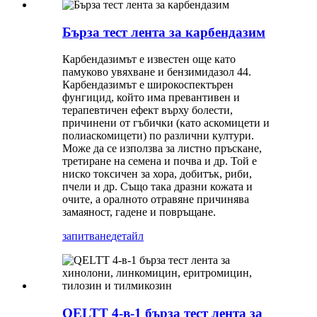
Бърза тест лента за карбендазим
Карбендазимът е известен още като
памуково увяхване и бензимидазол 44.
Карбендазимът е широкоспектърен
фунгицид, който има превантивен и
терапевтичен ефект върху болести,
причинени от гъбички (като аскомицети и
полиаскомицети) по различни култури.
Може да се използва за листно пръскане,
третиране на семена и почва и др. Той е
ниско токсичен за хора, добитък, риби,
пчели и др. Също така дразни кожата и
очите, а оралното отравяне причинява
замаяност, гадене и повръщане.
запитване
детайл
QELTT 4-в-1 бърза тест лента за