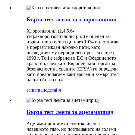
Бърза тест лента за хлороталонил
Хлороталонил (2,4,5,6-
тетрахлороизофталонитрил) е оценен за
първи път за остатъци през 1974 г. и оттогава
е преразглеждан няколко пъти, като
последният му периодичен преглед е през
1993 г. Той е забранен в ЕС и Обединеното
кралство, след като Европейският орган за
безопасност на храните (EFSA) го определи
като предполагаем канцероген и замърсител
на питейната вода.
запитване
детайл
Бърза тест лента за ацетамиприд
Ацетамипридът е ниско токсичен за
човешкото тяло, но поглъщането на големи
количества от тези инсектициди причинява