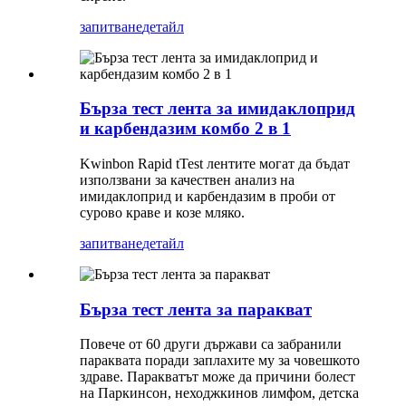
запитване
детайл
Бърза тест лента за имидаклоприд
и карбендазим комбо 2 в 1
Kwinbon Rapid tTest лентите могат да бъдат
използвани за качествен анализ на
имидаклоприд и карбендазим в проби от
сурово краве и козе мляко.
запитване
детайл
Бърза тест лента за паракват
Повече от 60 други държави са забранили
параквата поради заплахите му за човешкото
здраве. Паракватът може да причини болест
на Паркинсон, неходжкинов лимфом, детска