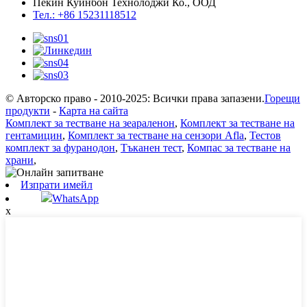
Пекин Куинбон Технолоджи Ко., ООД
Тел.: +86 15231118512
© Авторско право - 2010-2025: Всички права запазени.
Горещи
продукти
-
Карта на сайта
Комплект за тестване на зеараленон
,
Комплект за тестване на
гентамицин
,
Комплект за тестване на сензори Afla
,
Тестов
комплект за фуранодон
,
Тъканен тест
,
Компас за тестване на
храни
,
Изпрати имейл
WhatsApp
x