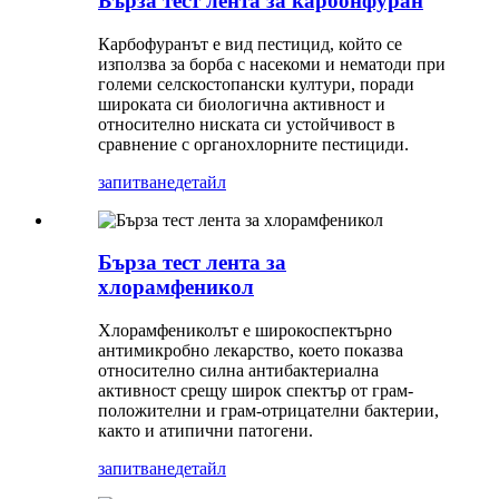
Бърза тест лента за карбонфуран
Карбофуранът е вид пестицид, който се
използва за борба с насекоми и нематоди при
големи селскостопански култури, поради
широката си биологична активност и
относително ниската си устойчивост в
сравнение с органохлорните пестициди.
запитване
детайл
Бърза тест лента за
хлорамфеникол
Хлорамфениколът е широкоспектърно
антимикробно лекарство, което показва
относително силна антибактериална
активност срещу широк спектър от грам-
положителни и грам-отрицателни бактерии,
както и атипични патогени.
запитване
детайл