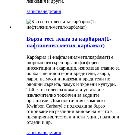
левкемия и други.
запитване
детайл
Бърза тест лента за карбарил(1-
нафталенил-метил-карбамат)
Карбарил (1-нафталенилметилкарбамат) е
широкоспектърен органофосфорен
инсектицид и акарицид, използван главно за
борба с лепидоптерни вредители, акари,
ларви на мухи и подземни вредители по
овощни дървета, памук и зърнени култури.
Той е токсичен за кожата и устата и е
изключително токсичен за водните
организми. Диагностичният комплект
Kwinbon Carbaryl е подходящ за бързо
откриване на различни видове на място в
предприятия, тестови институции, надзорни
отдели и др.
запитване
детайл