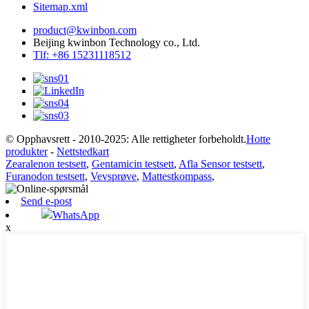
Sitemap.xml
product@kwinbon.com
Beijing kwinbon Technology co., Ltd.
Tlf: +86 15231118512
© Opphavsrett - 2010-2025: Alle rettigheter forbeholdt.
Hotte
produkter
-
Nettstedkart
Zearalenon testsett
,
Gentamicin testsett
,
Afla Sensor testsett
,
Furanodon testsett
,
Vevsprøve
,
Mattestkompass
,
Send e-post
WhatsApp
x