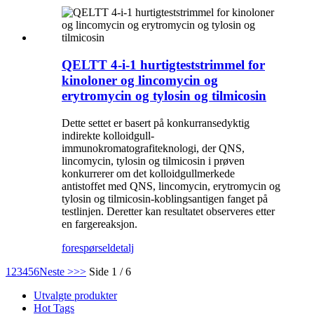
QELTT 4-i-1 hurtigteststrimmel for
kinoloner og lincomycin og
erytromycin og tylosin og tilmicosin
Dette settet er basert på konkurransedyktig
indirekte kolloidgull-
immunokromatografiteknologi, der QNS,
lincomycin, tylosin og tilmicosin i prøven
konkurrerer om det kolloidgullmerkede
antistoffet med QNS, lincomycin, erytromycin og
tylosin og tilmicosin-koblingsantigen fanget på
testlinjen. Deretter kan resultatet observeres etter
en fargereaksjon.
forespørsel
detalj
1
2
3
4
5
6
Neste >
>>
Side 1 / 6
Utvalgte produkter
Hot Tags