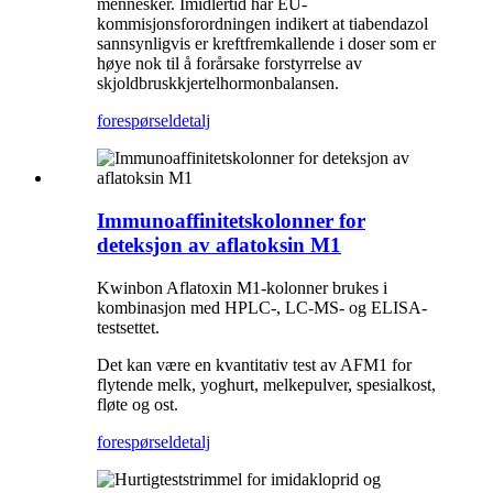
mennesker. Imidlertid har EU-
kommisjonsforordningen indikert at tiabendazol
sannsynligvis er kreftfremkallende i doser som er
høye nok til å forårsake forstyrrelse av
skjoldbruskkjertelhormonbalansen.
forespørsel
detalj
Immunoaffinitetskolonner for
deteksjon av aflatoksin M1
Kwinbon Aflatoxin M1-kolonner brukes i
kombinasjon med HPLC-, LC-MS- og ELISA-
testsettet.
Det kan være en kvantitativ test av AFM1 for
flytende melk, yoghurt, melkepulver, spesialkost,
fløte og ost.
forespørsel
detalj