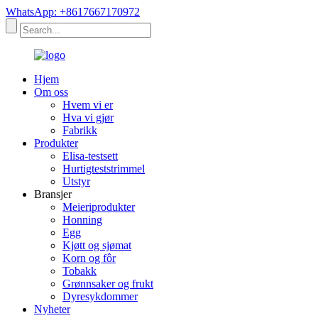
WhatsApp: +8617667170972
Hjem
Om oss
Hvem vi er
Hva vi gjør
Fabrikk
Produkter
Elisa-testsett
Hurtigteststrimmel
Utstyr
Bransjer
Meieriprodukter
Honning
Egg
Kjøtt og sjømat
Korn og fôr
Tobakk
Grønnsaker og frukt
Dyresykdommer
Nyheter