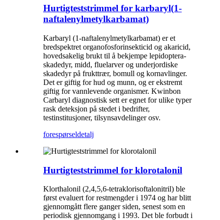
Hurtigteststrimmel for karbaryl(1-
naftalenylmetylkarbamat)
Karbaryl (1-naftalenylmetylkarbamat) er et
bredspektret organofosforinsekticid og akaricid,
hovedsakelig brukt til å bekjempe lepidoptera-
skadedyr, midd, fluelarver og underjordiske
skadedyr på frukttrær, bomull og kornavlinger.
Det er giftig for hud og munn, og er ekstremt
giftig for vannlevende organismer. Kwinbon
Carbaryl diagnostisk sett er egnet for ulike typer
rask deteksjon på stedet i bedrifter,
testinstitusjoner, tilsynsavdelinger osv.
forespørsel
detalj
Hurtigteststrimmel for klorotalonil
Klorthalonil (2,4,5,6-tetraklorisoftalonitril) ble
først evaluert for restmengder i 1974 og har blitt
gjennomgått flere ganger siden, senest som en
periodisk gjennomgang i 1993. Det ble forbudt i