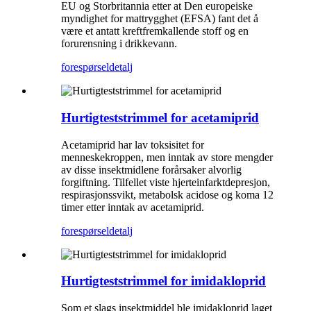
EU og Storbritannia etter at Den europeiske
myndighet for mattrygghet (EFSA) fant det å
være et antatt kreftfremkallende stoff og en
forurensning i drikkevann.
forespørsel
detalj
Hurtigteststrimmel for acetamiprid
Acetamiprid har lav toksisitet for
menneskekroppen, men inntak av store mengder
av disse insektmidlene forårsaker alvorlig
forgiftning. Tilfellet viste hjerteinfarktdepresjon,
respirasjonssvikt, metabolsk acidose og koma 12
timer etter inntak av acetamiprid.
forespørsel
detalj
Hurtigteststrimmel for imidakloprid
Som et slags insektmiddel ble imidakloprid laget