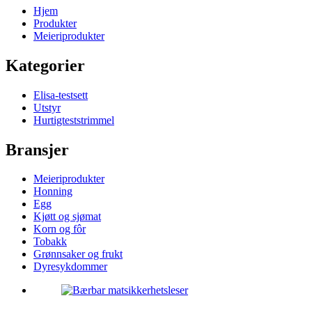
Hjem
Produkter
Meieriprodukter
Kategorier
Elisa-testsett
Utstyr
Hurtigteststrimmel
Bransjer
Meieriprodukter
Honning
Egg
Kjøtt og sjømat
Korn og fôr
Tobakk
Grønnsaker og frukt
Dyresykdommer