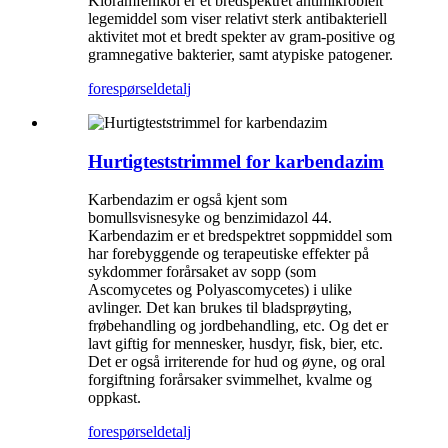
Kloramfenikol er et bredspektret antimikrobielt
legemiddel som viser relativt sterk antibakteriell
aktivitet mot et bredt spekter av gram-positive og
gramnegative bakterier, samt atypiske patogener.
forespørsel
detalj
Hurtigteststrimmel for karbendazim
Karbendazim er også kjent som
bomullsvisnesyke og benzimidazol 44.
Karbendazim er et bredspektret soppmiddel som
har forebyggende og terapeutiske effekter på
sykdommer forårsaket av sopp (som
Ascomycetes og Polyascomycetes) i ulike
avlinger. Det kan brukes til bladsprøyting,
frøbehandling og jordbehandling, etc. Og det er
lavt giftig for mennesker, husdyr, fisk, bier, etc.
Det er også irriterende for hud og øyne, og oral
forgiftning forårsaker svimmelhet, kvalme og
oppkast.
forespørsel
detalj