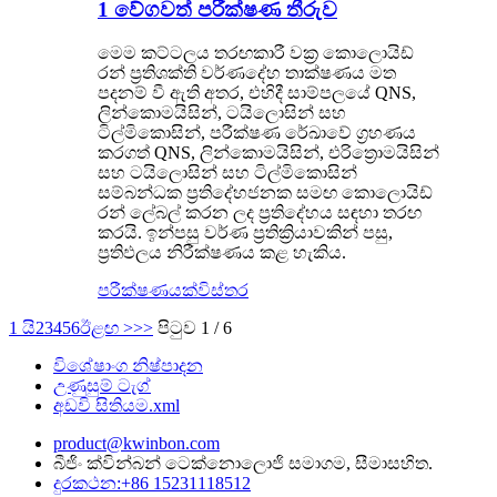
1 වේගවත් පරීක්ෂණ තීරුව
මෙම කට්ටලය තරඟකාරී වක්‍ර කොලොයිඩ්
රන් ප්‍රතිශක්ති වර්ණදේහ තාක්ෂණය මත
පදනම් වී ඇති අතර, එහිදී සාම්පලයේ QNS,
ලින්කොමයිසින්, ටයිලොසින් සහ
ටිල්මිකොසින්, පරීක්ෂණ රේඛාවේ ග්‍රහණය
කරගත් QNS, ලින්කොමයිසින්, එරිත්‍රොමයිසින්
සහ ටයිලොසින් සහ ටිල්මිකොසින්
සම්බන්ධක ප්‍රතිදේහජනක සමඟ කොලොයිඩ්
රන් ලේබල් කරන ලද ප්‍රතිදේහය සඳහා තරඟ
කරයි. ඉන්පසු වර්ණ ප්‍රතික්‍රියාවකින් පසු,
ප්‍රතිඵලය නිරීක්ෂණය කළ හැකිය.
පරීක්ෂණයක්
විස්තර
1 යි
2
3
4
5
6
ඊළඟ >
>>
පිටුව 1 / 6
විශේෂාංග නිෂ්පාදන
උණුසුම් ටැග්
අඩවි සිතියම.xml
product@kwinbon.com
බීජිං ක්වින්බන් ටෙක්නොලොජි සමාගම, සීමාසහිත.
දුරකථන:+86 15231118512