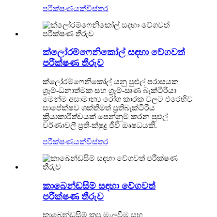
පරීක්ෂණයක්
විස්තර
ක්ලෝරම්ෆෙනිකෝල් සඳහා වේගවත්
පරීක්ෂණ තීරුව
ක්ලෝරම්ෆෙනිකෝල් යනු පුළුල් පරාසයක
ග්‍රෑම්-ධනාත්මක සහ ග්‍රෑම්-ඍණ බැක්ටීරියා
මෙන්ම අසාමාන්‍ය රෝග කාරක වලට එරෙහිව
සාපේක්ෂව ශක්තිමත් ප්‍රතිබැක්ටීරීය
ක්‍රියාකාරිත්වයක් පෙන්නුම් කරන පුළුල්
වර්ණාවලී ප්‍රති-ක්ෂුද්‍ර ජීවී ඖෂධයකි.
පරීක්ෂණයක්
විස්තර
කාබෙන්ඩසිම් සඳහා වේගවත්
පරීක්ෂණ තීරුව
කාබෙන්ඩසිම් කපු මැලවීම සහ