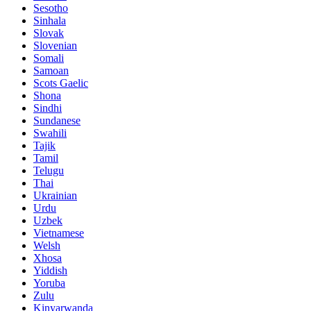
Sesotho
Sinhala
Slovak
Slovenian
Somali
Samoan
Scots Gaelic
Shona
Sindhi
Sundanese
Swahili
Tajik
Tamil
Telugu
Thai
Ukrainian
Urdu
Uzbek
Vietnamese
Welsh
Xhosa
Yiddish
Yoruba
Zulu
Kinyarwanda