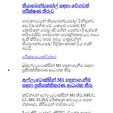
තියාබෙන්ඩසෝල් සඳහා වේගවත්
පරීක්ෂණ තීරුව
සාමාන්‍යයෙන් තියාබෙන්ඩසෝල් මිනිසුන්ට
අඩු විෂ සහිත වේ. කෙසේ වෙතත්, EU
කොමිෂන් රෙගුලාසි මගින් පෙන්වා දී ඇත්තේ
තයිරොයිඩ් හෝමෝන සමතුලිතතාවයට බාධා
ඇති කිරීමට තරම් ඉහළ මාත්‍රාවලින්
තියාබෙන්ඩසෝල් පිළිකා කාරක විය හැකි
බවයි.
පරීක්ෂණයක්
විස්තර
ඇෆ්ලැටොක්සින් M1 හඳුනාගැනීම
සඳහා ප්‍රතිශක්තිකරණ ආධාරක තීරු
ක්වින්බන් ඇෆ්ලැටොක්සින් M1 තීරු HPLC,
LC-MS, ELISA පරීක්ෂණ කට්ටලය සමඟ
ඒකාබද්ධ කිරීමෙන් භාවිතා වේ.
දියර කිරි, යෝගට්, කිරිපිටි, විශේෂ ආහාර