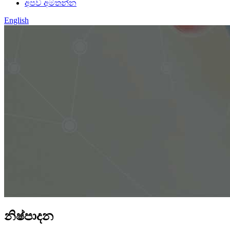
අපව අමතන්න
English
නිෂ්පාදන