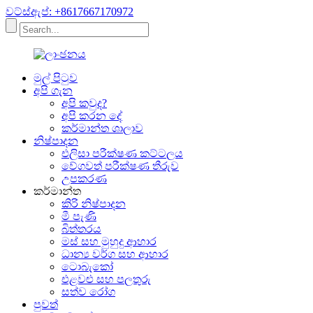
වට්ස්ඇප්: +8617667170972
මුල් පිටුව
අපි ගැන
අපි කවුද?
අපි කරන දේ
කර්මාන්ත ශාලාව
නිෂ්පාදන
එලිසා පරීක්ෂණ කට්ටලය
වේගවත් පරීක්ෂණ තීරුව
උපකරණ
කර්මාන්ත
කිරි නිෂ්පාදන
මී පැණි
බිත්තරය
මස් සහ මුහුදු ආහාර
ධාන්‍ය වර්ග සහ ආහාර
ටොබැකෝ
එළවළු සහ පලතුරු
සත්ව රෝග
පුවත්