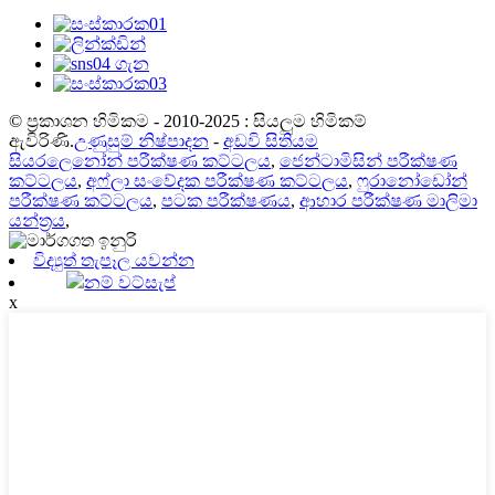
© ප්‍රකාශන හිමිකම - 2010-2025 : සියලුම හිමිකම්
ඇවිරිණි.
උණුසුම් නිෂ්පාදන
-
අඩවි සිතියම
සියරලෙනෝන් පරීක්ෂණ කට්ටලය
,
ජෙන්ටාමිසින් පරීක්ෂණ
කට්ටලය
,
අෆ්ලා සංවේදක පරීක්ෂණ කට්ටලය
,
ෆුරානෝඩෝන්
පරීක්ෂණ කට්ටලය
,
පටක පරීක්ෂණය
,
ආහාර පරීක්ෂණ මාලිමා
යන්ත්‍රය
,
විද්‍යුත් තැපෑල යවන්න
නම් වට්සැප්
x