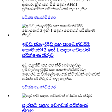
ආහාර, ක්‍රීම් සහ චීස් සඳහා AFM1
ප්‍රමාණාත්මක පරීක්ෂණයක් කළ හැකිය.
පරීක්ෂණයක්
විස්තර
ඉමිඩැක්ලෝප්‍රිඩ් සහ කාබෙන්ඩසිම්
කොම්බෝ 2 ඉන් 1 සඳහා වේගවත්
පරීක්ෂණ තීරුව
අමු එළකිරි සහ එළු කිරි සාම්පලවල
ඉමිඩැක්ලෝප්‍රිඩ් සහ කාබෙන්ඩසිම් වල
ගුණාත්මක විශ්ලේෂණයක් ක්වින්බන් වේගවත්
පරීක්ෂණ තීරුවට කළ හැකිය.
පරීක්ෂණයක්
විස්තර
පැරකට් සඳහා වේගවත් පරීක්ෂණ
තීරුව