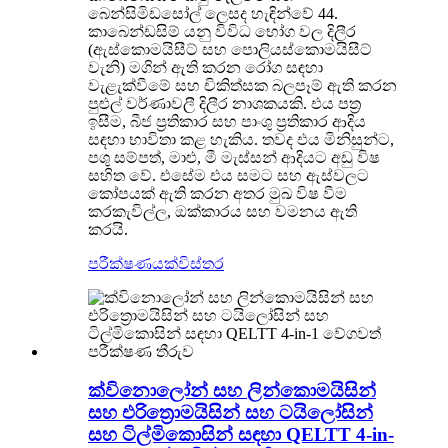
බෙන්සිමිඩසෝල් ලෙසද හැඳින්වේ 44.
කාබෙන්ඩසිම් යනු විවිධ භෝග වල දිලීර
(ඇස්කොමයිසීට් සහ පොලියස්කොමයිසීට්
වැනි) මගින් ඇති කරන රෝග සඳහා
වැළැක්වීමේ සහ චිකිත්සක බලපෑම් ඇති කරන
පුළුල් වර්ණාවලී දිලීර නාශකයකි. එය පත්‍ර
ඉසීම, බීජ ප්‍රතිකාර සහ පාංශු ප්‍රතිකාර ආදිය
සඳහා භාවිතා කළ හැකිය. තවද එය මිනිසුන්ට,
පශු සම්පත්, මාළු, මී මැස්සන් ආදියට අඩු විෂ
සහිත වේ. එසේම එය සමට සහ ඇස්වලට
කෝපයක් ඇති කරන අතර මුඛ විෂ වීම
කරකැවිල්ල, ඔක්කාරය සහ වමනය ඇති
කරයි.
පරීක්ෂණයක්
විස්තර
ක්විනොලෝන් සහ ලින්කොමයිසින්
සහ එරිත්‍රොමයිසින් සහ ටයිලෝසින්
සහ ටිල්මිකොසින් සඳහා QELTT 4-in-