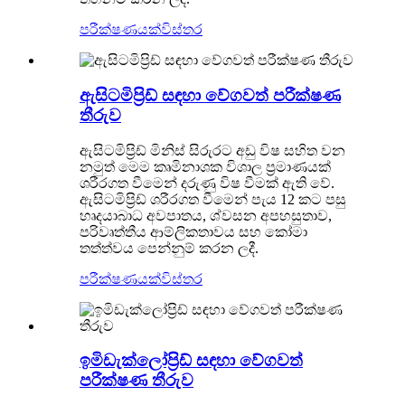
පරීක්ෂණයක්
විස්තර
ඇසිටමිප්‍රිඩ් සඳහා වේගවත් පරීක්ෂණ
තීරුව
ඇසිටමිප්‍රිඩ් මිනිස් සිරුරට අඩු විෂ සහිත වන
නමුත් මෙම කෘමිනාශක විශාල ප්‍රමාණයක්
ශරීරගත වීමෙන් දරුණු විෂ වීමක් ඇති වේ.
ඇසිටමිප්‍රිඩ් ශරීරගත වීමෙන් පැය 12 කට පසු
හෘදයාබාධ අවපාතය, ශ්වසන අපහසුතාව,
පරිවෘත්තීය ආම්ලිකතාවය සහ කෝමා
තත්ත්වය පෙන්නුම් කරන ලදී.
පරීක්ෂණයක්
විස්තර
ඉමිඩැක්ලෝප්‍රිඩ් සඳහා වේගවත්
පරීක්ෂණ තීරුව