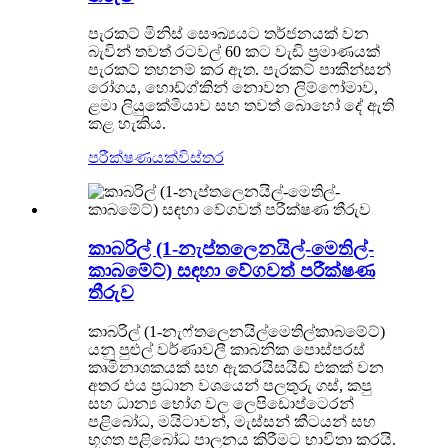
පැරකට් මිනිස් සෞඛ්‍යයට තර්ජනයක් වන
බැවින් තවත් රටවල් 60 කට වැඩි ප්‍රමාණයක්
පැරකට් තහනම් කර ඇත. පැරකට් පාකින්සන්
රෝගය, හොඩ්ග්කින් නොවන ලිම්ෆෝමාව,
ළමා ලියුකේමියාව සහ තවත් බොහෝ දේ ඇති
කළ හැකිය.
පරීක්ෂණයක්
විස්තර
කාබරිල් (1-නැප්තලෙනයිල්-මෙතිල්-
කාබමේට්) සඳහා වේගවත් පරීක්ෂණ
තීරුව
කාබරිල් (1-නැෆ්තලෙනයිල්මෙතිල්කාබමේට්)
යනු පුළුල් වර්ණාවලී කාබනික පොස්පරස්
කෘමිනාශකයක් සහ ඇකරයිසයිඩ් එකක් වන
අතර එය ප්‍රධාන වශයෙන් පලතුරු ගස්, කපු
සහ ධාන්‍ය භෝග වල ලෙපිඩොප්ටෙරන්
පළිබෝධ, මයිටාවන්, මැස්සන් කීටයන් සහ
භූගත පළිබෝධ පාලනය කිරීමට භාවිතා කරයි.