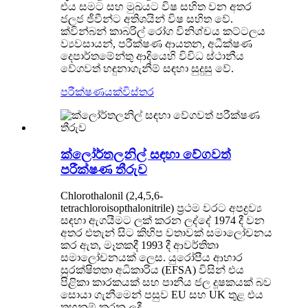
එය සමට සහ මුඛයට විෂ සහිත වන අතර
ජලජ ජීවීන්ට අතිශයින් විෂ සහිත වේ.
ක්වින්බන් කාබරිල් රෝග විනිශ්චය කට්ටලය
ව්‍යවසායන්, පරීක්ෂණ ආයතන, අධීක්ෂණ
දෙපාර්තමේන්තු ආදියෙහි විවිධ ස්ථානීය
වේගවත් හඳුනාගැනීම් සඳහා සුදුසු වේ.
පරීක්ෂණයක්
විස්තර
ක්ලෝර්තලනිල් සඳහා වේගවත්
පරීක්ෂණ තීරුව
Chlorothalonil (2,4,5,6-
tetrachloroisopthalonitrile) ප්‍රථම වරට අපද්‍රව්‍ය
සඳහා ඇගයීමට ලක් කරන ලද්දේ 1974 දී වන
අතර එතැන් සිට කිහිප වතාවක් සමාලෝචනය
කර ඇත, මෑතකදී 1993 දී ආවර්තිතා
සමාලෝචනයක් ලෙස. යුරෝපීය ආහාර
සුරක්ෂිතතා අධිකාරිය (EFSA) විසින් එය
පිළිකා කාරකයක් සහ පානීය ජල දූෂකයක් බව
සොයා ගැනීමෙන් පසුව EU සහ UK තුළ එය
තහනම් කරන ලදී.