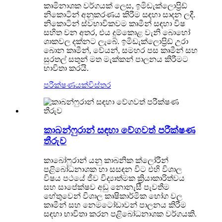
කෘමිනාශක වර්ගයක් ලෙස, ඉමිඩැක්ලොප්‍රිඩ්
නිකොටින් අනුකරණය කිරීම සඳහා සාදන ලදී.
නිකොටින් ස්වභාවිකවම කෘමීන් සඳහා විෂ
සහිත වන අතර, එය දුම්කොළ වැනි බොහෝ
ශාකවල දක්නට ලැබේ. ඉමිඩැක්ලොප්‍රිඩ් උරා
බොන කෘමීන්, වේයන්, සමහර පස කෘමීන් සහ
සුරතල් සතුන් මත මැක්කන් පාලනය කිරීමට
භාවිතා කරයි.
පරීක්ෂණයක්
විස්තර
කාබන්ෆුරාන් සඳහා වේගවත් පරීක්ෂණ
තීරුව
කාබෝෆුරාන් යනු කාබනික ක්ලෝරීන්
පළිබෝධනාශක හා සසඳන විට එහි විශාල
විෂය පථයේ ජීව විද්‍යාත්මක ක්‍රියාකාරිත්වය
සහ සාපේක්ෂව අඩු නොනැසී පැවතීම
හේතුවෙන් විශාල කෘෂිකාර්මික භෝග වල
කෘමීන් සහ නෙමටෝඩාවන් පාලනය කිරීම
සඳහා භාවිතා කරන පළිබෝධනාශක වර්ගයකි.