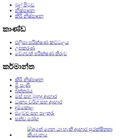
මුල් පිටුව
නිෂ්පාදන
කිරි නිෂ්පාදන
කාණ්ඩ
එලිසා පරීක්ෂණ කට්ටලය
උපකරණ
වේගවත් පරීක්ෂණ තීරුව
කර්මාන්ත
කිරි නිෂ්පාදන
මී පැණි
බිත්තරය
මස් සහ මුහුදු ආහාර
ධාන්‍ය වර්ග සහ ආහාර
දුම්කොළ
එළවළු සහ පලතුරු
සත්ව රෝග