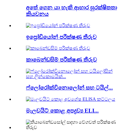
අතේ ගෙන යා හැකි ආහාර සුරක්ෂිතතා
කියවනය
ඉප්‍රෝඩියෝන් පරීක්ෂණ තීරුව
කාබෙන්ඩසිම් පරීක්ෂණ තීරුව
ෆ්ලෝරෝක්විනොලෝන් සහ ටයිල්...
මැලචයිට් කොළ අපද්‍රව්‍ය ELI...