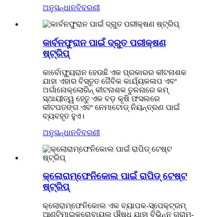
ଅନୁସନ୍ଧାନ
ବିବରଣୀ
କାର୍ବନଫୁରାନ ପାଇଁ ଦ୍ରୁତ ପରୀକ୍ଷଣ
ଷ୍ଟ୍ରିପ୍
କାର୍ବୋଫ୍ୟୁରାନ ହେଉଛି ଏକ ପ୍ରକାରର କୀଟନାଶକ
ଯାହା ଏହାର ବିସ୍ତୃତ ଜୈବିକ କାର୍ଯ୍ୟକଳାପ ଏବଂ
ଅର୍ଗାନୋକ୍ଲୋରିନ୍ କୀଟନାଶକ ତୁଳନାରେ କମ୍
ସ୍ଥାୟୀତ୍ୱ ହେତୁ ଏକ ବଡ଼ କୃଷି ଫସଲରେ
କୀଟପତଙ୍ଗ ଏବଂ ନେମାଟୋଡ୍ ନିୟନ୍ତ୍ରଣ ପାଇଁ
ବ୍ୟବହୃତ ହୁଏ।
ଅନୁସନ୍ଧାନ
ବିବରଣୀ
କ୍ଲୋରାମ୍ଫେନିକୋଲ ପାଇଁ ରାପିଡ୍ ଟେଷ୍ଟ
ଷ୍ଟ୍ରିପ୍
କ୍ଲୋରାମ୍ଫେନିକୋଲ ଏକ ବ୍ୟାପକ-ସ୍ପେକ୍ଟ୍ରମ୍
ଆଣ୍ଟିମାଇକ୍ରୋବାୟଲ୍ ଔଷଧ ଯାହା ବିଭିନ୍ନ ଗ୍ରାମ-