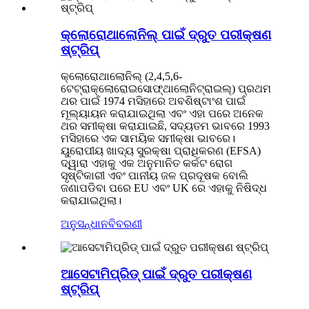
କ୍ଲୋରୋଥାଲୋନିଲ୍ ପାଇଁ ଦ୍ରୁତ ପରୀକ୍ଷଣ
ଷ୍ଟ୍ରିପ୍
କ୍ଲୋରୋଥାଲୋନିଲ୍ (2,4,5,6-
ଟେଟ୍ରାକ୍ଲୋରୋଇସୋଫ୍ଥାଲୋନିଟ୍ରାଇଲ୍) ପ୍ରଥମ
ଥର ପାଇଁ 1974 ମସିହାରେ ଅବଶିଷ୍ଟାଂଶ ପାଇଁ
ମୂଲ୍ୟାୟନ କରାଯାଇଥିଲା ଏବଂ ଏହା ପରେ ଅନେକ
ଥର ସମୀକ୍ଷା କରାଯାଇଛି, ସଦ୍ୟତମ ଭାବରେ 1993
ମସିହାରେ ଏକ ସାମୟିକ ସମୀକ୍ଷା ଭାବରେ।
ୟୁରୋପୀୟ ଖାଦ୍ୟ ସୁରକ୍ଷା ପ୍ରାଧିକରଣ (EFSA)
ଦ୍ୱାରା ଏହାକୁ ଏକ ଅନୁମାନିତ କର୍କଟ ରୋଗ
ସୃଷ୍ଟିକାରୀ ଏବଂ ପାନୀୟ ଜଳ ପ୍ରଦୂଷକ ବୋଲି
ଜଣାପଡିବା ପରେ EU ଏବଂ UK ରେ ଏହାକୁ ନିଷିଦ୍ଧ
କରାଯାଇଥିଲା।
ଅନୁସନ୍ଧାନ
ବିବରଣୀ
ଆସେଟାମିପ୍ରିଡ୍ ପାଇଁ ଦ୍ରୁତ ପରୀକ୍ଷଣ
ଷ୍ଟ୍ରିପ୍