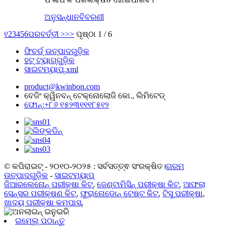
ଅନୁସନ୍ଧାନ
ବିବରଣୀ
୧
2
3
4
5
6
ପରବର୍ତ୍ତୀ >
>>
ପୃଷ୍ଠା 1 / 6
ଫିଚର୍ଡ୍ ଉତ୍ପାଦଗୁଡ଼ିକ
ହଟ୍ ଟ୍ୟାଗ୍‌ଗୁଡ଼ିକ
ସାଇଟମ୍ୟାପ୍.xml
product@kwinbon.com
ବେଜିଂ କ୍ୱିନବନ୍ ଟେକ୍ନୋଲୋଜି କୋ., ଲିମିଟେଡ୍
ଫୋନ୍:+୮୬ ୧୫୨୩୧୧୧୮୫୧୨
© କପିରାଇଟ୍ - ୨୦୧୦-୨୦୨୫ : ସର୍ବସତ୍ତ୍ଵ ସଂରକ୍ଷିତ।
ଗରମ
ଉତ୍ପାଦଗୁଡ଼ିକ
-
ସାଇଟମ୍ୟାପ୍
ଜିଆରଲେନୋନ୍ ପରୀକ୍ଷା କିଟ୍
,
ଜେଣ୍ଟାମିସିନ୍ ପରୀକ୍ଷା କିଟ୍
,
ଆଫଲା
ସେନ୍ସର ପରୀକ୍ଷଣ କିଟ୍
,
ଫୁରାନୋଡୋନ୍ ଟେଷ୍ଟ କିଟ୍
,
ଟିସୁ ପରୀକ୍ଷା
,
ଖାଦ୍ୟ ପରୀକ୍ଷା କମ୍ପାସ୍
,
ଇମେଲ୍ ପଠାନ୍ତୁ