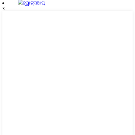
ହ୍ୱାଟ୍ସଆପ୍
x