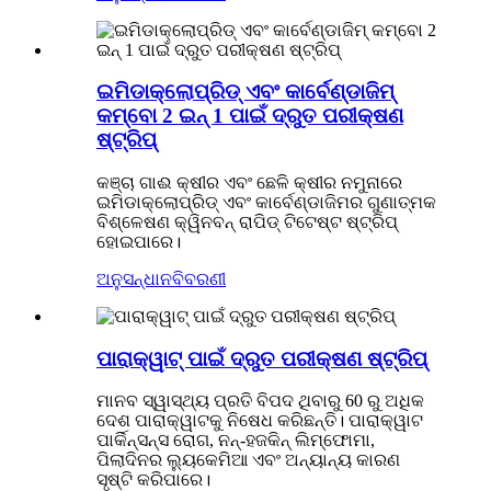
ଇମିଡାକ୍ଲୋପ୍ରିଡ୍ ଏବଂ କାର୍ବେଣ୍ଡାଜିମ୍
କମ୍ବୋ 2 ଇନ୍ 1 ପାଇଁ ଦ୍ରୁତ ପରୀକ୍ଷଣ
ଷ୍ଟ୍ରିପ୍
କଞ୍ଚା ଗାଈ କ୍ଷୀର ଏବଂ ଛେଳି କ୍ଷୀର ନମୁନାରେ
ଇମିଡାକ୍ଲୋପ୍ରିଡ୍ ଏବଂ କାର୍ବେଣ୍ଡାଜିମର ଗୁଣାତ୍ମକ
ବିଶ୍ଳେଷଣ କ୍ୱିନବନ୍ ରାପିଡ୍ ଟିଟେଷ୍ଟ ଷ୍ଟ୍ରିପ୍
ହୋଇପାରେ।
ଅନୁସନ୍ଧାନ
ବିବରଣୀ
ପାରାକ୍ୱାଟ୍ ପାଇଁ ଦ୍ରୁତ ପରୀକ୍ଷଣ ଷ୍ଟ୍ରିପ୍
ମାନବ ସ୍ୱାସ୍ଥ୍ୟ ପ୍ରତି ବିପଦ ଥିବାରୁ 60 ରୁ ଅଧିକ
ଦେଶ ପାରାକ୍ୱାଟକୁ ନିଷେଧ କରିଛନ୍ତି। ପାରାକ୍ୱାଟ
ପାର୍କିନ୍ସନ୍ସ ରୋଗ, ନନ୍-ହଜକିନ୍ ଲିମ୍ଫୋମା,
ପିଲାଦିନର ଲ୍ୟୁକେମିଆ ଏବଂ ଅନ୍ୟାନ୍ୟ କାରଣ
ସୃଷ୍ଟି କରିପାରେ।