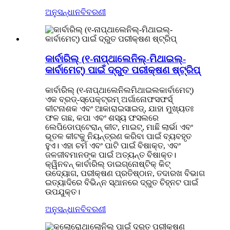
ଅନୁସନ୍ଧାନ
ବିବରଣୀ
କାର୍ବାରିଲ୍ (୧-ନାପ୍ଥାଲେନିଲ୍-ମିଥାଇଲ୍-
କାର୍ବାମେଟ୍) ପାଇଁ ଦ୍ରୁତ ପରୀକ୍ଷଣ ଷ୍ଟ୍ରିପ୍
କାର୍ବାରିଲ୍ (୧-ନାପ୍ଥାଲେନିଲମିଥାଇଲକାର୍ବାମେଟ୍)
ଏକ ବ୍ରଡ୍-ସ୍ପେକ୍ଟ୍ରମ୍ ଅର୍ଗାନୋଫସଫର୍ସ୍
କୀଟନାଶକ ଏବଂ ଆକାରାଇସାଇଡ୍, ଯାହା ମୁଖ୍ୟତଃ
ଫଳ ଗଛ, କପା ଏବଂ ଶସ୍ୟ ଫସଲରେ
ଲେପିଡୋପ୍ଟେରାନ୍ କୀଟ, ମାଇଟ୍, ମାଛି ଲାର୍ଭା ଏବଂ
ଭୂତଳ କୀଟକୁ ନିୟନ୍ତ୍ରଣ କରିବା ପାଇଁ ବ୍ୟବହୃତ
ହୁଏ। ଏହା ଚର୍ମ ଏବଂ ପାଟି ପାଇଁ ବିଷାକ୍ତ, ଏବଂ
ଜଳଜୀବମାନଙ୍କ ପାଇଁ ଅତ୍ୟନ୍ତ ବିଷାକ୍ତ।
କ୍ୱିନବନ୍ କାର୍ବାରିଲ୍ ଡାଇଗ୍ନୋଷ୍ଟିକ୍ କିଟ୍
ଉଦ୍ୟୋଗ, ପରୀକ୍ଷଣ ପ୍ରତିଷ୍ଠାନ, ତଦାରଖ ବିଭାଗ
ଇତ୍ୟାଦିରେ ବିଭିନ୍ନ ସ୍ଥାନରେ ଦ୍ରୁତ ଚିହ୍ନଟ ପାଇଁ
ଉପଯୁକ୍ତ।
ଅନୁସନ୍ଧାନ
ବିବରଣୀ