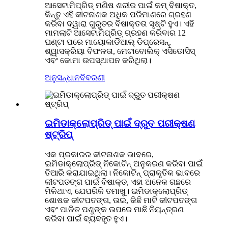
ଆସେଟାମିପ୍ରିଡ୍ ମଣିଷ ଶରୀର ପାଇଁ କମ୍ ବିଷାକ୍ତ,
କିନ୍ତୁ ଏହି କୀଟନାଶକ ଅଧିକ ପରିମାଣରେ ଗ୍ରହଣ
କରିବା ଦ୍ୱାରା ଗୁରୁତର ବିଷାକ୍ତତା ସୃଷ୍ଟି ହୁଏ। ଏହି
ମାମଲାଟି ଆସେଟାମିପ୍ରିଡ୍ ଗ୍ରହଣ କରିବାର 12
ଘଣ୍ଟା ପରେ ମାୟୋକାର୍ଡିଆଲ୍ ଡିପ୍ରେସନ୍,
ଶ୍ୱାସକ୍ରିୟା ବିଫଳତା, ମେଟାବୋଲିକ୍ ଏସିଡୋସିସ୍
ଏବଂ କୋମା ଉପସ୍ଥାପନ କରିଥିଲା।
ଅନୁସନ୍ଧାନ
ବିବରଣୀ
ଇମିଡାକ୍ଲୋପ୍ରିଡ୍ ପାଇଁ ଦ୍ରୁତ ପରୀକ୍ଷଣ
ଷ୍ଟ୍ରିପ୍
ଏକ ପ୍ରକାରର କୀଟନାଶକ ଭାବରେ,
ଇମିଡାକ୍ଲୋପ୍ରିଡ୍ ନିକୋଟିନ୍ ଅନୁକରଣ କରିବା ପାଇଁ
ତିଆରି କରାଯାଇଥିଲା। ନିକୋଟିନ୍ ପ୍ରାକୃତିକ ଭାବରେ
କୀଟପତଙ୍ଗ ପାଇଁ ବିଷାକ୍ତ, ଏହା ଅନେକ ଗଛରେ
ମିଳିଥାଏ, ଯେପରିକି ତମାଖୁ। ଇମିଡାକ୍ଲୋପ୍ରିଡ୍
ଶୋଷକ କୀଟପତଙ୍ଗ, ଉଇ, କିଛି ମାଟି କୀଟପତଙ୍ଗ
ଏବଂ ପାଳିତ ପଶୁଙ୍କ ଉପରେ ମାଛି ନିୟନ୍ତ୍ରଣ
କରିବା ପାଇଁ ବ୍ୟବହୃତ ହୁଏ।