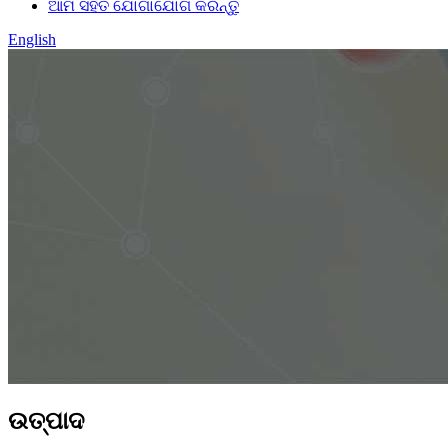
ଆମ ସହିତ ଯୋଗାଯୋଗ କରନ୍ତୁ
English
ଉତ୍ପାଦ