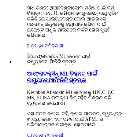
ସାଧାରଣତଃ ଥିଆବେଣ୍ଡାଜୋଲ ମଣିଷ ପାଇଁ କମ୍
ବିଷାକ୍ତ। ତଥାପି, କମିଶନ ରେଗୁଲେସନ୍ ଇୟୁ ସୂଚିତ
କରିଛି ଯେ ଥାଇଆବେଣ୍ଡାଜୋଲ ଥାଇରଏଡ୍
ହରମୋନ୍ ସନ୍ତୁଳନକୁ ବ୍ୟାଘାତ କରିବା ପାଇଁ
ଯଥେଷ୍ଟ ଅଧିକ ମାତ୍ରାରେ କର୍କଟ ରୋଗ ସୃଷ୍ଟି
କରିପାରେ।
ଅନୁସନ୍ଧାନ
ବିବରଣୀ
ଆଫ୍ଲାଟକ୍ସିନ୍ M1 ଚିହ୍ନଟ ପାଇଁ
ଇମ୍ୟୁନୋଆଫିନିଟି ସ୍ତମ୍ଭ
Kwinbon Aflatoxin M1 ସ୍ତମ୍ଭକୁ HPLC, LC-
MS, ELISA ପରୀକ୍ଷା କିଟ୍ ସହିତ ମିଶ୍ରଣ କରି
ବ୍ୟବହାର କରାଯାଏ।
ଏହା ତରଳ କ୍ଷୀର, ଦହି, କ୍ଷୀର ପାଉଡର, ସ୍ୱତନ୍ତ୍ର
ଖାଦ୍ୟ, କ୍ରିମ୍ ଏବଂ ପନିର ପାଇଁ AFM1 ର
ପରିମାଣାତ୍ମକ ପରୀକ୍ଷା ହୋଇପାରେ।
ଅନୁସନ୍ଧାନ
ବିବରଣୀ