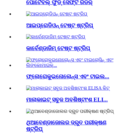
ପୋର୍ଟେବଲ୍ ଫୁଡ୍ ସେଫ୍ଟି ରିଡର୍‌
ଆଇପ୍ରୋଡିଓନ୍ ଟେଷ୍ଟ ଷ୍ଟ୍ରିପ୍
କାର୍ବେଣ୍ଡାଜିମ୍ ଟେଷ୍ଟ ଷ୍ଟ୍ରିପ୍
ଫ୍ଲୋରୋକୁଇନୋଲୋନ୍ସ ଏବଂ ଟାଇଲ...
ମାଲାକାଇଟ୍ ସବୁଜ ଅବଶିଷ୍ଟାଂଶ ELI...
ଥିଆବେଣ୍ଡାଜୋଲର ଦ୍ରୁତ ପରୀକ୍ଷଣ
ଷ୍ଟ୍ରିପ୍