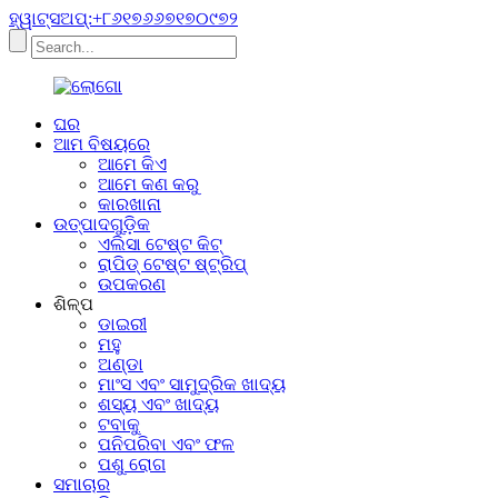
ହ୍ୱାଟ୍ସଅପ୍:+୮୬୧୭୬୬୭୧୭୦୯୭୨
ଘର
ଆମ ବିଷୟରେ
ଆମେ କିଏ
ଆମେ କଣ କରୁ
କାରଖାନା
ଉତ୍ପାଦଗୁଡ଼ିକ
ଏଲିସା ଟେଷ୍ଟ କିଟ୍
ରାପିଡ୍ ଟେଷ୍ଟ ଷ୍ଟ୍ରିପ୍
ଉପକରଣ
ଶିଳ୍ପ
ଡାଇରୀ
ମହୁ
ଅଣ୍ଡା
ମାଂସ ଏବଂ ସାମୁଦ୍ରିକ ଖାଦ୍ୟ
ଶସ୍ୟ ଏବଂ ଖାଦ୍ୟ
ଟବାକୁ
ପନିପରିବା ଏବଂ ଫଳ
ପଶୁ ରୋଗ
ସମାଚାର