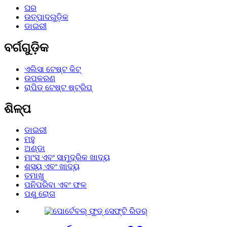
ଘର
ଉତ୍ପାଦଗୁଡ଼ିକ
ଡାଇରୀ
ବର୍ଗଗୁଡ଼ିକ
ଏଲିସା ଟେଷ୍ଟ କିଟ୍
ଉପକରଣ
ରାପିଡ୍ ଟେଷ୍ଟ ଷ୍ଟ୍ରିପ୍
ଶିଳ୍ପ
ଡାଇରୀ
ମହୁ
ଅଣ୍ଡା
ମାଂସ ଏବଂ ସାମୁଦ୍ରିକ ଖାଦ୍ୟ
ଶସ୍ୟ ଏବଂ ଖାଦ୍ୟ
ତମାଖୁ
ପନିପରିବା ଏବଂ ଫଳ
ପଶୁ ରୋଗ