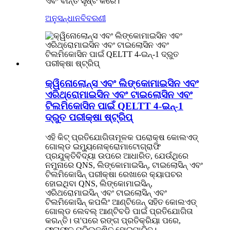
ଏବଂ ବାନ୍ତି ସୃଷ୍ଟି କରେ।
ଅନୁସନ୍ଧାନ
ବିବରଣୀ
କ୍ୱିନୋଲୋନ୍ସ ଏବଂ ଲିଙ୍କୋମାଇସିନ ଏବଂ
ଏରିଥ୍ରୋମାଇସିନ ଏବଂ ଟାଇଲୋସିନ ଏବଂ
ଟିଲମିକୋସିନ ପାଇଁ QELTT 4-ଇନ୍-1
ଦ୍ରୁତ ପରୀକ୍ଷା ଷ୍ଟ୍ରିପ୍
ଏହି କିଟ୍ ପ୍ରତିଯୋଗିତାମୂଳକ ପରୋକ୍ଷ କୋଲଏଡ୍
ଗୋଲ୍ଡ ଇମ୍ୟୁନୋକ୍ରୋମାଟୋଗ୍ରାଫି
ପ୍ରଯୁକ୍ତିବିଦ୍ୟା ଉପରେ ଆଧାରିତ, ଯେଉଁଥିରେ
ନମୁନାରେ QNS, ଲିଙ୍କୋମାଇସିନ୍, ଟାଇଲୋସିନ୍ ଏବଂ
ଟିଲମିକୋସିନ୍ ପରୀକ୍ଷା ରେଖାରେ କ୍ୟାପଚର
ହୋଇଥିବା QNS, ଲିଙ୍କୋମାଇସିନ୍,
ଏରିଥରୋମାଇସିନ୍ ଏବଂ ଟାଇଲୋସିନ୍ ଏବଂ
ଟିଲମିକୋସିନ୍ କପଲିଂ ଆଣ୍ଟିଜେନ୍ ସହିତ କୋଲଏଡ୍
ଗୋଲ୍ଡ ଲେବଲ୍ ଆଣ୍ଟିବଡି ପାଇଁ ପ୍ରତିଯୋଗିତା
କରନ୍ତି। ତା'ପରେ ରଙ୍ଗ ପ୍ରତିକ୍ରିୟା ପରେ,
ଫଳାଫଳ ପରିଲକ୍ଷିତ ହୋଇପାରିବ।