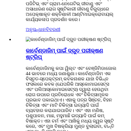
ପଜିଟିଭ୍ ଏବଂ ଗ୍ରାମ-ନେଗେଟିଭ୍ ଜୀବାଣୁ ଏବଂ
ଅସାଧାରଣ ରୋଗ ସୃଷ୍ଟିକାରୀ ଜୀବାଣୁ ବିରୁଦ୍ଧରେ
ଅପେକ୍ଷାକୃତ ଶକ୍ତିଶାଳୀ ଆଣ୍ଟିମାଇକ୍ରୋବାୟଲ୍
କାର୍ଯ୍ୟକଳାପ ପ୍ରଦର୍ଶନ କରେ।
ଅନୁସନ୍ଧାନ
ବିବରଣୀ
କାର୍ବେଣ୍ଡାଜିମ୍ ପାଇଁ ଦ୍ରୁତ ପରୀକ୍ଷଣ
ଷ୍ଟ୍ରିପ୍
କାର୍ବେଣ୍ଡାଜିମକୁ କପା ୱିଲ୍ଟ ଏବଂ ବେଞ୍ଜିମିଡାଜୋଲ
44 ଭାବରେ ମଧ୍ୟ ଜଣାଶୁଣା। କାର୍ବେଣ୍ଡାଜିମ ଏକ
ବିସ୍ତୃତ-ସ୍ପେକ୍ଟ୍ରମ୍ କବକନାଶକ ଯାହା ବିଭିନ୍ନ
ଫସଲରେ କବକ (ଯେପରିକି ଆସ୍କୋମାଇସେଟ୍ସ
ଏବଂ ପଲିଆସ୍କୋମାଇସେଟ୍ସ) ଦ୍ୱାରା ହେଉଥିବା
ରୋଗ ଉପରେ ପ୍ରତିରୋଧକ ଏବଂ ଚିକିତ୍ସାମୂଳକ
ପ୍ରଭାବ ପକାଇଥାଏ। ଏହାକୁ ପତ୍ର ସିଞ୍ଚନ, ବିହନ
ଚିକିତ୍ସା ଏବଂ ମାଟି ଚିକିତ୍ସା ଇତ୍ୟାଦି ପାଇଁ
ବ୍ୟବହାର କରାଯାଇପାରିବ। ଏବଂ ଏହା ମଣିଷ,
ପଶୁପାଳନ, ମାଛ, ମହୁମାଛି ଇତ୍ୟାଦି ପାଇଁ କମ୍
ବିଷାକ୍ତ। ଏହା ଚର୍ମ ଏବଂ ଆଖିକୁ ମଧ୍ୟ ଜ୍ୱର ସୃଷ୍ଟି
କରେ, ଏବଂ ମୁଖ ବିଷକ୍ରିୟା ମୁଣ୍ଡ ବୁଲାଇବା, ବାନ୍ତି