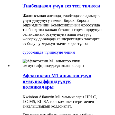
Тиабендазол үчүн тез тест тилкеси
Жалпысынан алганда, тиабендазол адамдар
үчүн уулуулугу төмөн. Бирок, Европа
Биримдигинин Комиссиясынын жобосунда
тиабендазол калкан безинин гормондорунун
балансынын бузулушуна алып келүүчү
жогорку дозаларда канцерогендик таасирге
ээ болушу мүмкүн экени көрсөтүлгөн.
суроо
майда-чүйдөсүнө чейин
Афлатоксин М1 аныктоо үчүн
иммуноаффиндүүлүк
колонкалары
Kwinbon Aflatoxin M1 мамычалары HPLC,
LC-MS, ELISA тест комплекттери менен
айкалыштырып колдонулат.
Бул суюк сүт, айран, кургак сүт, атайын