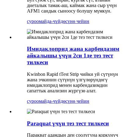
диеталык тамак-аш, каймак жана сыр үчүн
AFM1 сандык сыноосу болушу мүмкүн.
суроо
майда-чүйдөсүнө чейин
Имидаклоприд жана карбендазим
айкалышы үчүн 2си 1де тез тест
тилкеси
Kwinbon Rapid tTest Strip чийки уй сүтүнүн
жана эчкинин сүтүнүн үлгүлөрүндөгү
имидаклоприд менен карбендазимдин
сапаттык анализин жүргүзө алат.
суроо
майда-чүйдөсүнө чейин
Paraquat үчүн тез тест тилкеси
Паракват адамдын ден соолугуна коркунуч