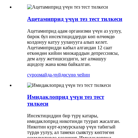
Ацетамиприд үчүн тез тест тилкеси
Ацетамиприд адам организми үчүн аз уулуу,
бирок бул инсектициддерди көп өлчөмдө
колдонуу катуу ууланууга алып келет.
Ацетамипридди кабыл алгандан 12 саат
өткөндөн кийин миокарддын депрессиясы,
дем алуу жетишсиздиги, зат алмашуу
ацидозу жана кома байкалган.
суроо
майда-чүйдөсүнө чейин
Имидаклоприд үчүн тез тест
тилкеси
Инсектициддин бир түрү катары,
имидаклоприд никотинди туурап жасалган.
Никотин курт-кумурскалар үчүн табигый
түрдө уулуу, ал тамеки сыяктуу көптөгөн
өсүмдүктөрдө кездешет. Имидаклоприд