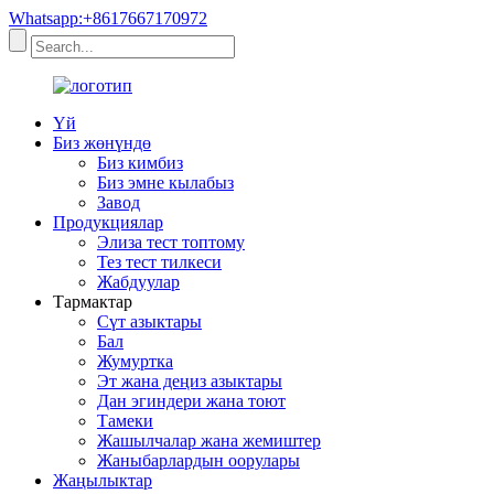
Whatsapp:+8617667170972
Үй
Биз жөнүндө
Биз кимбиз
Биз эмне кылабыз
Завод
Продукциялар
Элиза тест топтому
Тез тест тилкеси
Жабдуулар
Тармактар
Сүт азыктары
Бал
Жумуртка
Эт жана деңиз азыктары
Дан эгиндери жана тоют
Тамеки
Жашылчалар жана жемиштер
Жаныбарлардын оорулары
Жаңылыктар