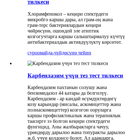
тилкеси
Хлорамфеникол – кеңири спектрдеги
микробго каршы дары, ал грам-оң жана
грам-терс бактериялардын кеңири
чөйрөсүнө, ошондой эле атиптик
козгогучтарга каршы салыштырмалуу күчтүү
антибактериалдык активдүүлүктү көрсөтөт.
суроо
майда-чүйдөсүнө чейин
Карбендазим үчүн тез тест тилкеси
Карбендазим пахтанын солушу жана
бензимидазол 44 катары да белгилүү.
Карбендазим - ар кандай өсүмдүктөрдөгү
козу карындар (мисалы, аскомицеттер жана
полиаскомицеттер) козгогон ооруларга
каршы профилактикалык жана терапиялык
таасирге ээ болгон кеңири спектрдеги
фунгицид. Аны жалбырактарга чачуу,
үрөндөрдү дарылоо жана топуракты дарылоо
ж.б. үчүн колдонсо болот. Ал адамдарга,