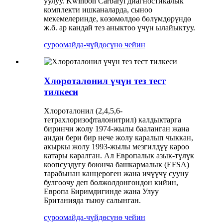
уулуу. Kwinbon Carbaryl диагностикалык
комплекти ишканаларда, сыноо
мекемелеринде, көзөмөлдөө бөлүмдөрүндө
ж.б. ар кандай тез аныктоо үчүн ылайыктуу.
суроо
майда-чүйдөсүнө чейин
Хлороталонил үчүн тез тест
тилкеси
Хлороталонил (2,4,5,6-
тетрахлоризофталонитрил) калдыктарга
биринчи жолу 1974-жылы бааланган жана
андан бери бир нече жолу каралып чыккан,
акыркы жолу 1993-жылы мезгилдүү кароо
катары каралган. Ал Европалык азык-түлүк
коопсуздугу боюнча башкармалык (EFSA)
тарабынан канцероген жана ичүүчү сууну
булгоочу деп болжолдонгондон кийин,
Европа Биримдигинде жана Улуу
Британияда тыюу салынган.
суроо
майда-чүйдөсүнө чейин