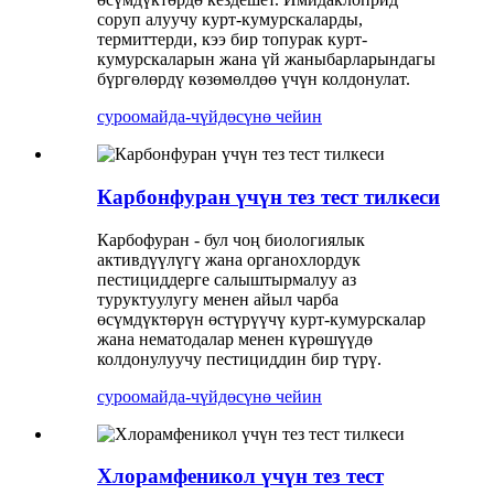
соруп алуучу курт-кумурскаларды,
термиттерди, кээ бир топурак курт-
кумурскаларын жана үй жаныбарларындагы
бүргөлөрдү көзөмөлдөө үчүн колдонулат.
суроо
майда-чүйдөсүнө чейин
Карбонфуран үчүн тез тест тилкеси
Карбофуран - бул чоң биологиялык
активдүүлүгү жана органохлордук
пестициддерге салыштырмалуу аз
туруктуулугу менен айыл чарба
өсүмдүктөрүн өстүрүүчү курт-кумурскалар
жана нематодалар менен күрөшүүдө
колдонулуучу пестициддин бир түрү.
суроо
майда-чүйдөсүнө чейин
Хлорамфеникол үчүн тез тест