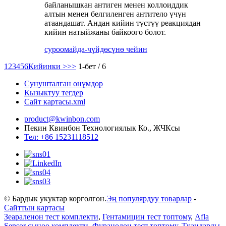
байланышкан антиген менен коллоиддик
алтын менен белгиленген антитело үчүн
атаандашат. Андан кийин түстүү реакциядан
кийин натыйжаны байкоого болот.
суроо
майда-чүйдөсүнө чейин
1
2
3
4
5
6
Кийинки >
>>
1-бет / 6
Сунушталган өнүмдөр
Кызыктуу тегдер
Сайт картасы.xml
product@kwinbon.com
Пекин Квинбон Технологиялык Ко., ЖЧКсы
Тел: +86 15231118512
© Бардык укуктар корголгон.
Эң популярдуу товарлар
-
Сайттын картасы
Зеараленон тест комплекти
,
Гентамицин тест топтому
,
Afla
Sensor сыноо комплекти
,
Фуранодон тест топтому
,
Ткандарды