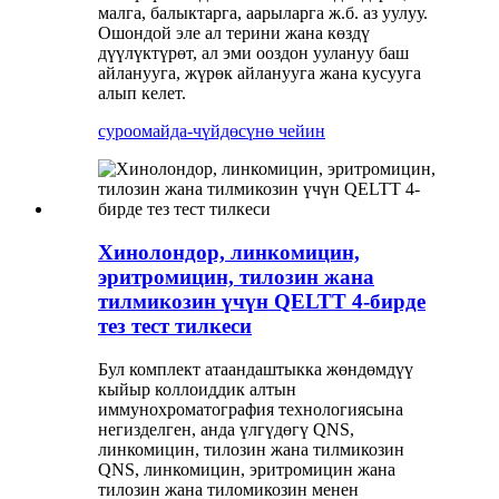
малга, балыктарга, аарыларга ж.б. аз уулуу.
Ошондой эле ал терини жана көздү
дүүлүктүрөт, ал эми ооздон уулануу баш
айланууга, жүрөк айланууга жана кусууга
алып келет.
суроо
майда-чүйдөсүнө чейин
Хинолондор, линкомицин,
эритромицин, тилозин жана
тилмикозин үчүн QELTT 4-бирде
тез тест тилкеси
Бул комплект атаандаштыкка жөндөмдүү
кыйыр коллоиддик алтын
иммунохроматография технологиясына
негизделген, анда үлгүдөгү QNS,
линкомицин, тилозин жана тилмикозин
QNS, линкомицин, эритромицин жана
тилозин жана тиломикозин менен