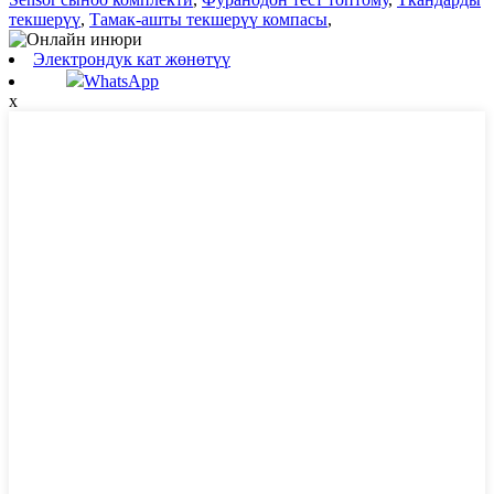
текшерүү
,
Тамак-ашты текшерүү компасы
,
Электрондук кат жөнөтүү
WhatsApp
x