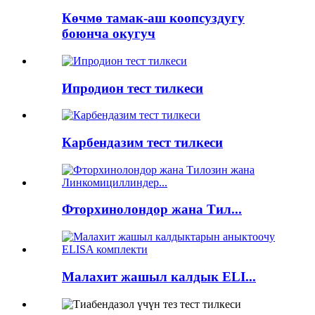
Көчмө тамак-аш коопсуздугу
боюнча окугуч
Ипродион тест тилкеси
Карбендазим тест тилкеси
Фторхинолондор жана Тил...
Малахит жашыл калдык ELI...