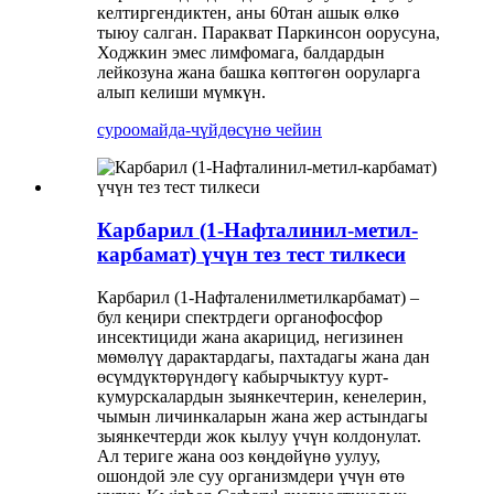
келтиргендиктен, аны 60тан ашык өлкө
тыюу салган. Паракват Паркинсон оорусуна,
Ходжкин эмес лимфомага, балдардын
лейкозуна жана башка көптөгөн ооруларга
алып келиши мүмкүн.
суроо
майда-чүйдөсүнө чейин
Карбарил (1-Нафталинил-метил-
карбамат) үчүн тез тест тилкеси
Карбарил (1-Нафталенилметилкарбамат) –
бул кеңири спектрдеги органофосфор
инсектициди жана акарицид, негизинен
мөмөлүү дарактардагы, пахтадагы жана дан
өсүмдүктөрүндөгү кабырчыктуу курт-
кумурскалардын зыянкечтерин, кенелерин,
чымын личинкаларын жана жер астындагы
зыянкечтерди жок кылуу үчүн колдонулат.
Ал териге жана ооз көңдөйүнө уулуу,
ошондой эле суу организмдери үчүн өтө