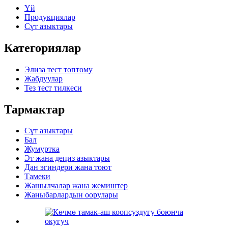
Үй
Продукциялар
Сүт азыктары
Категориялар
Элиза тест топтому
Жабдуулар
Тез тест тилкеси
Тармактар
Сүт азыктары
Бал
Жумуртка
Эт жана деңиз азыктары
Дан эгиндери жана тоют
Тамеки
Жашылчалар жана жемиштер
Жаныбарлардын оорулары