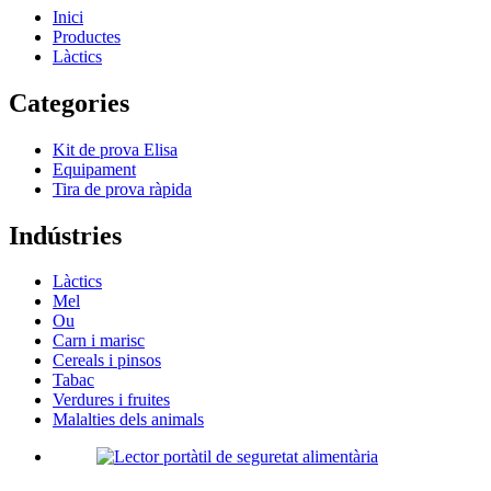
Inici
Productes
Làctics
Categories
Kit de prova Elisa
Equipament
Tira de prova ràpida
Indústries
Làctics
Mel
Ou
Carn i marisc
Cereals i pinsos
Tabac
Verdures i fruites
Malalties dels animals