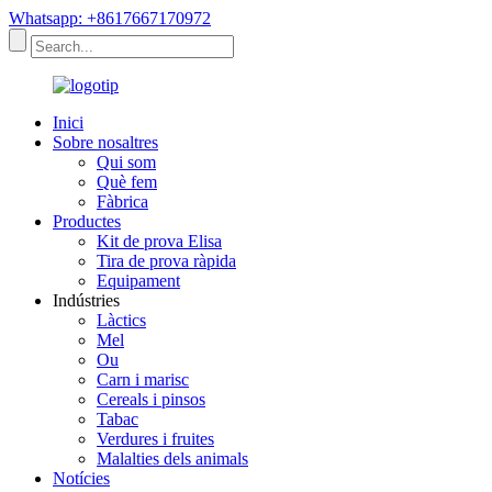
Whatsapp: +8617667170972
Inici
Sobre nosaltres
Qui som
Què fem
Fàbrica
Productes
Kit de prova Elisa
Tira de prova ràpida
Equipament
Indústries
Làctics
Mel
Ou
Carn i marisc
Cereals i pinsos
Tabac
Verdures i fruites
Malalties dels animals
Notícies