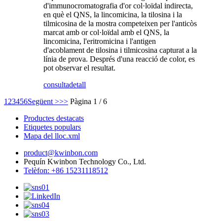
d'immunocromatografia d'or col·loïdal indirecta,
en què el QNS, la lincomicina, la tilosina i la
tilmicosina de la mostra competeixen per l'anticòs
marcat amb or col·loïdal amb el QNS, la
lincomicina, l'eritromicina i l'antigen
d'acoblament de tilosina i tilmicosina capturat a la
línia de prova. Després d'una reacció de color, es
pot observar el resultat.
consulta
detall
1
2
3
4
5
6
Següent >
>>
Pàgina 1 / 6
Productes destacats
Etiquetes populars
Mapa del lloc.xml
product@kwinbon.com
Pequín Kwinbon Technology Co., Ltd.
Telèfon: +86 15231118512