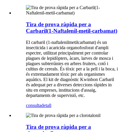
Tira de prova ràpida per a
Carbaril(1-Naftalenil-metil-carbamat)
El carbaril (1-naftalenilmetilcarbamat) és un
insecticida i acaricida organofosforat d'ampli
espectre, utilitzat principalment per controlar
plagues de lepidòpters, àcars, larves de mosca i
plagues subterrànies en arbres fruiters, cotó i
cultius de cereals. És tòxic per a la pell i la boca, i
és extremadament tòxic per als organismes
aquàtics. El kit de diagnòstic Kwinbon Carbaril
és adequat per a diverses deteccions ràpides in
situ en empreses, institucions d'assaig,
departaments de supervisió, etc.
consulta
detall
Tira de prova ràpida per a