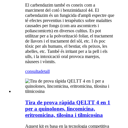
El carbendazim també es coneix com a
marciment del cotó i benzimidazol 44. El
carbendazim és un fungicida d'ampli espectre que
té efectes preventius i terapèutics sobre malalties
causades per fongs (com ara ascomicets i
poliascomicets) en diversos cultius. Es pot
utilitzar per a la polvorització foliar, el tractament
de llavors i el tractament del sòl, etc. I és poc
tòxic per als humans, el bestiar, els peixos, les
abelles, etc. També és irritant per a la pell i els
ulls, i la intoxicació oral provoca marejos,
nàusees i vòmits.
consulta
detall
Tira de prova ràpida QELTT 4 en 1
per a quinolones, lincomicina,
eritromicina, tilosina i tilmicosina
Aquest kit es basa en la tecnologia competitiva