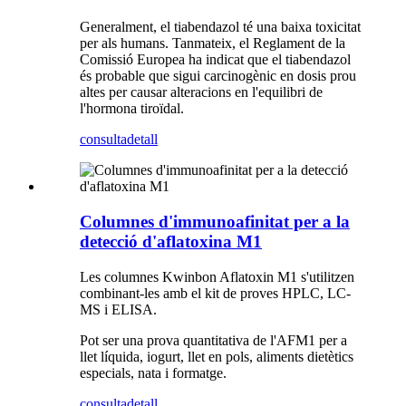
Generalment, el tiabendazol té una baixa toxicitat
per als humans. Tanmateix, el Reglament de la
Comissió Europea ha indicat que el tiabendazol
és probable que sigui carcinogènic en dosis prou
altes per causar alteracions en l'equilibri de
l'hormona tiroïdal.
consulta
detall
Columnes d'immunoafinitat per a la
detecció d'aflatoxina M1
Les columnes Kwinbon Aflatoxin M1 s'utilitzen
combinant-les amb el kit de proves HPLC, LC-
MS i ELISA.
Pot ser una prova quantitativa de l'AFM1 per a
llet líquida, iogurt, llet en pols, aliments dietètics
especials, nata i formatge.
consulta
detall