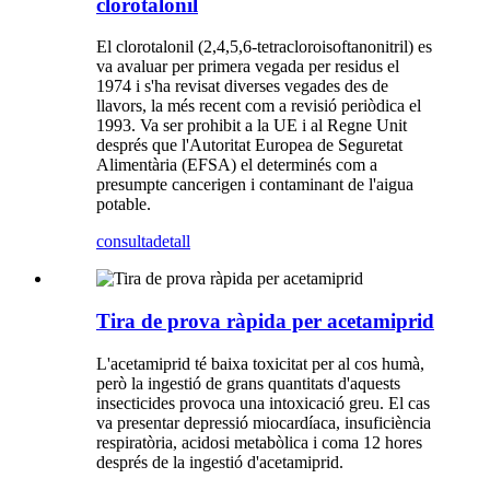
clorotalonil
El clorotalonil (2,4,5,6-tetracloroisoftanonitril) es
va avaluar per primera vegada per residus el
1974 i s'ha revisat diverses vegades des de
llavors, la més recent com a revisió periòdica el
1993. Va ser prohibit a la UE i al Regne Unit
després que l'Autoritat Europea de Seguretat
Alimentària (EFSA) el determinés com a
presumpte cancerigen i contaminant de l'aigua
potable.
consulta
detall
Tira de prova ràpida per acetamiprid
L'acetamiprid té baixa toxicitat per al cos humà,
però la ingestió de grans quantitats d'aquests
insecticides provoca una intoxicació greu. El cas
va presentar depressió miocardíaca, insuficiència
respiratòria, acidosi metabòlica i coma 12 hores
després de la ingestió d'acetamiprid.