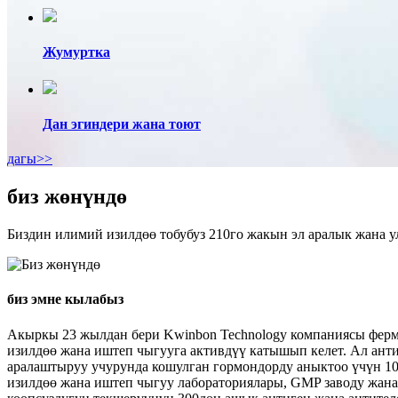
Жумуртка
Дан эгиндери жана тоют
дагы>>
биз жөнүндө
Биздин илимий изилдөө тобубуз 210го жакын эл аралык жана ул
биз эмне кылабыз
Акыркы 23 жылдан бери Kwinbon Technology компаниясы ферм
изилдөө жана иштеп чыгууга активдүү катышып келет. Ал ант
аралаштыруу учурунда кошулган гормондорду аныктоо үчүн 10
изилдөө жана иштеп чыгуу лабораториялары, GMP заводу жана