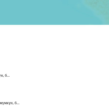
, б...
үмкүн, б...