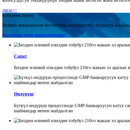
коопсуздугун текшерүүнүн 300дөн ашык антиген жана антител
дагы>>
көбүрөөк билүү
Биздин жаңылыктар бюллетени, өнүмдөрүбүз тууралуу акыркы
Колдонмо үчүн чыкылдатыңыз
Сапат
Биздин илимий изилдөө тобубуз 210го жакын эл аралык жа
Өндүрүш
Бүткүл өндүрүш процессинде GMP башкаруусун катуу сак
шаймандар менен жабдылган