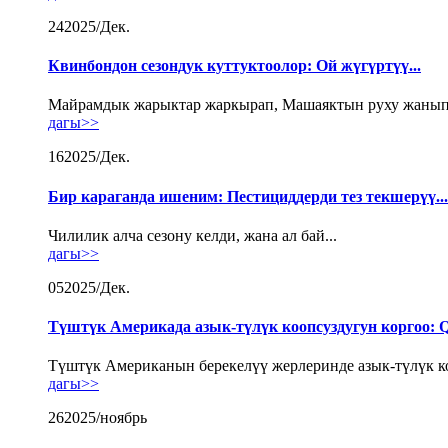
24
2025/Дек.
Квинбондон сезондук куттуктоолор: Ой жүгүртүү...
Майрамдык жарыктар жаркырап, Машаяктын руху жанып 
дагы>>
16
2025/Дек.
Бир караганда ишеним: Пестициддерди тез текшерүү...
Чилилик алча сезону келди, жана ал бай...
дагы>>
05
2025/Дек.
Түштүк Америкада азык-түлүк коопсуздугун коргоо: Qu
Түштүк Американын берекелүү жерлеринде азык-түлүк ко
дагы>>
26
2025/ноябрь