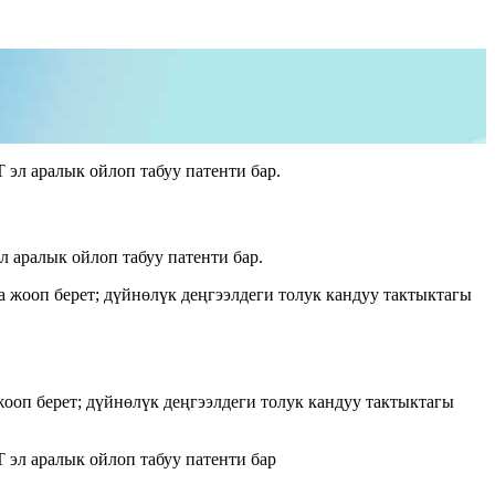
л аралык ойлоп табуу патенти бар.
оп берет; дүйнөлүк деңгээлдеги толук кандуу тактыктагы