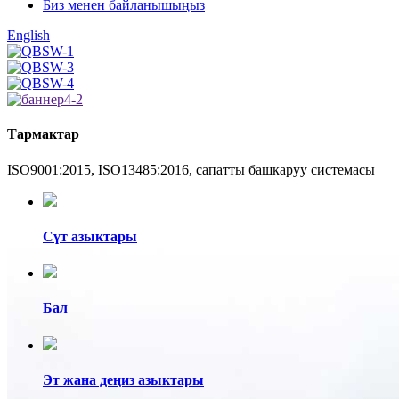
Биз менен байланышыңыз
English
Тармактар
ISO9001:2015, ISO13485:2016, сапатты башкаруу системасы
Сүт азыктары
Бал
Эт жана деңиз азыктары