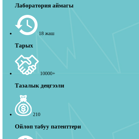
Лаборатория аймагы
18 жаш
Тарых
10000+
Тазалык деңгээли
210
Ойлоп табуу патенттери