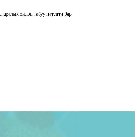
л аралык ойлоп табуу патенти бар