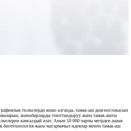
афиялык тилкелерди кошо алганда, тамак-аш диагностикасын
улмаларын, жаныбарларды тоюттандыруу жана тамак-ашты
илкелерин камсыздай алат. Анын 10 000 чарчы метрден ашык
к биотехнология жана чыгармачыл идеялар менен тамак-аш