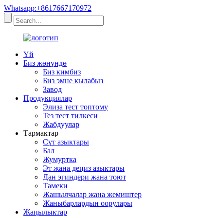
Whatsapp:+8617667170972
Үй
Биз жөнүндө
Биз кимбиз
Биз эмне кылабыз
Завод
Продукциялар
Элиза тест топтому
Тез тест тилкеси
Жабдуулар
Тармактар
Сүт азыктары
Бал
Жумуртка
Эт жана деңиз азыктары
Дан эгиндери жана тоют
Тамеки
Жашылчалар жана жемиштер
Жаныбарлардын оорулары
Жаңылыктар