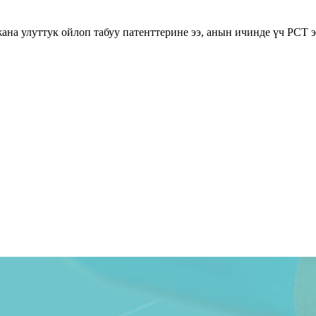
ана улуттук ойлоп табуу патенттерине ээ, анын ичинде үч PCT э