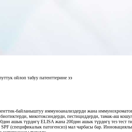
уттук ойлоп табуу патенттерине ээ
енттик-байланыштуу иммуноанализдерди жана иммунохроматогр
ибиотиктерди, микотоксиндерди, пестициддерди, тамак-аш кош
0дөн ашык түрдөгү ELISA жана 200дөн ашык түрдөгү тез тест т
 SPF (спецификалык патогенсиз) мал чарбасы бар. Инновациялы