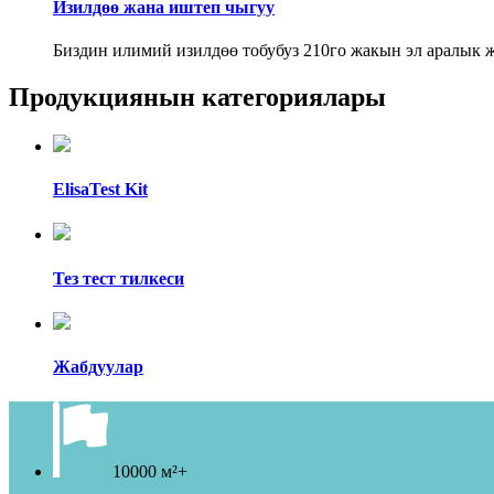
Изилдөө жана иштеп чыгуу
Биздин илимий изилдөө тобубуз 210го жакын эл аралык ж
Продукциянын категориялары
ElisaTest Kit
Тез тест тилкеси
Жабдуулар
10000 м²+