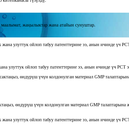
о китепканасы түзүлдү.
 маалымат, жаңылыктар жана атайын сунуштар.
на улуттук ойлоп табуу патенттерине ээ, анын ичинде үч PCT э
таңыз, өндүрүш үчүн колдонулган материал GMP талаптарына жо