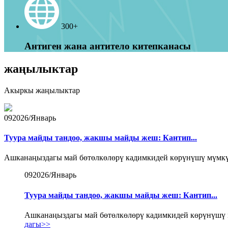
300+
Антиген жана антитело китепканасы
жаңылыктар
Акыркы жаңылыктар
09
2026/Январь
Туура майды тандоо, жакшы майды жеш: Кантип...
Ашканаңыздагы май бөтөлкөлөрү кадимкидей көрүнүшү мүмкүн
09
2026/Январь
Туура майды тандоо, жакшы майды жеш: Кантип...
Ашканаңыздагы май бөтөлкөлөрү кадимкидей көрүнүшү м
дагы>>