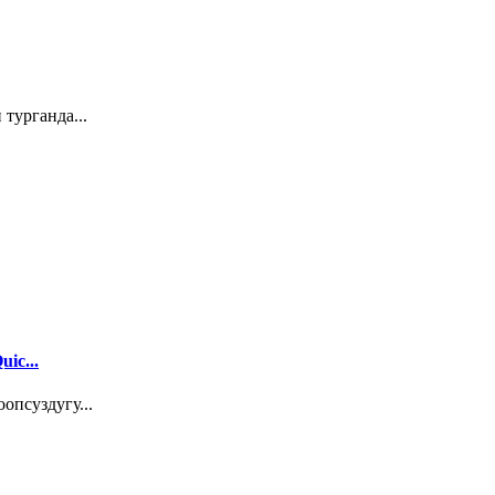
турганда...
ic...
опсуздугу...