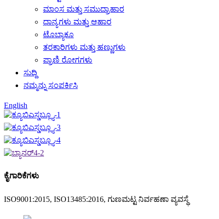
ಮಾಂಸ ಮತ್ತು ಸಮುದ್ರಾಹಾರ
ಧಾನ್ಯಗಳು ಮತ್ತು ಆಹಾರ
ಟೊಬ್ಯಾಕೂ
ತರಕಾರಿಗಳು ಮತ್ತು ಹಣ್ಣುಗಳು
ಪ್ರಾಣಿ ರೋಗಗಳು
ಸುದ್ದಿ
ನಮ್ಮನ್ನು ಸಂಪರ್ಕಿಸಿ
English
ಕೈಗಾರಿಕೆಗಳು
ISO9001:2015, ISO13485:2016, ಗುಣಮಟ್ಟ ನಿರ್ವಹಣಾ ವ್ಯವಸ್ಥೆ