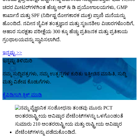
ಚದರ ಮೀಟರ್‌ಗಳಿಗಿಂತ ಹೆಚ್ಚು ಆರ್ & ಡಿ ಪ್ರಯೋಗಾಲಯಗಳು, GMP
ಕಾರ್ಖಾನೆ ಮತ್ತು SPF (ನಿರ್ದಿಷ್ಟ ರೋಗಕಾರಕ ಮುಕ್ತ) ಪ್ರಾಣಿ ಮನೆಯನ್ನು
ಹೊಂದಿದೆ. ನವೀನ ಜೈವಿಕ ತಂತ್ರಜ್ಞಾನ ಮತ್ತು ಸೃಜನಶೀಲ ವಿಚಾರಗಳೊಂದಿಗೆ,
ಆಹಾರ ಸುರಕ್ಷತಾ ಪರೀಕ್ಷೆಯ 300 ಕ್ಕೂ ಹೆಚ್ಚು ಪ್ರತಿಜನಕ ಮತ್ತು ಪ್ರತಿಕಾಯ
ಗ್ರಂಥಾಲಯವನ್ನು ಸ್ಥಾಪಿಸಲಾಗಿದೆ.
ಇನ್ನಷ್ಟು >>
ಇನ್ನಷ್ಟು ತಿಳಿಯಿರಿ
ನಮ್ಮ ಸುದ್ದಿಪತ್ರಗಳು, ನಮ್ಮ ಉತ್ಪನ್ನಗಳ ಕುರಿತು ಇತ್ತೀಚಿನ ಮಾಹಿತಿ, ಸುದ್ದಿ
ಮತ್ತು ವಿಶೇಷ ಕೊಡುಗೆಗಳು.
ಕೈಪಿಡಿಗಾಗಿ ಕ್ಲಿಕ್ ಮಾಡಿ