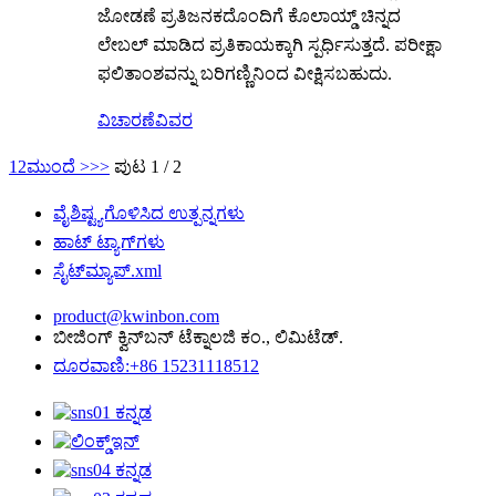
ಜೋಡಣೆ ಪ್ರತಿಜನಕದೊಂದಿಗೆ ಕೊಲಾಯ್ಡ್ ಚಿನ್ನದ
ಲೇಬಲ್ ಮಾಡಿದ ಪ್ರತಿಕಾಯಕ್ಕಾಗಿ ಸ್ಪರ್ಧಿಸುತ್ತದೆ. ಪರೀಕ್ಷಾ
ಫಲಿತಾಂಶವನ್ನು ಬರಿಗಣ್ಣಿನಿಂದ ವೀಕ್ಷಿಸಬಹುದು.
ವಿಚಾರಣೆ
ವಿವರ
1
2
ಮುಂದೆ >
>>
ಪುಟ 1 / 2
ವೈಶಿಷ್ಟ್ಯಗೊಳಿಸಿದ ಉತ್ಪನ್ನಗಳು
ಹಾಟ್ ಟ್ಯಾಗ್‌ಗಳು
ಸೈಟ್‌ಮ್ಯಾಪ್.xml
product@kwinbon.com
ಬೀಜಿಂಗ್ ಕ್ವಿನ್‌ಬನ್ ಟೆಕ್ನಾಲಜಿ ಕಂ., ಲಿಮಿಟೆಡ್.
ದೂರವಾಣಿ:+86 15231118512