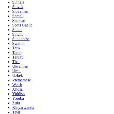
Sinhala
Slovak
Slovenian
Somali
Samoan
Scots Gaelic
Shona
Sindhi
Sundanese
Swahili
Tajik
Tamil
Telugu
Thai
Ukrainian
Urdu
Uzbek
Vietnamese
Welsh
Xhosa
Yiddish
Yoruba
Zulu
Kinyarwanda
Tatar