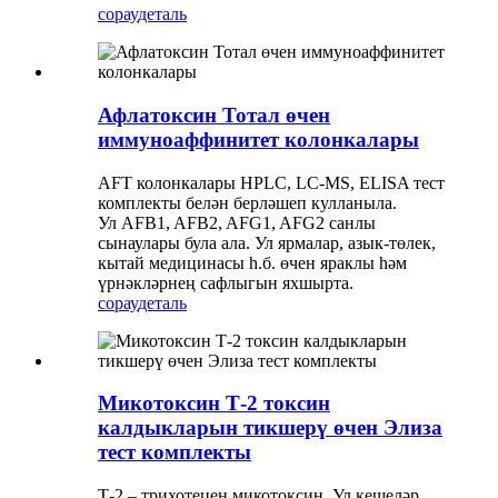
сорау
деталь
Афлатоксин Тотал өчен
иммуноаффинитет колонкалары
AFT колонкалары HPLC, LC-MS, ELISA тест
комплекты белән берләшеп кулланыла.
Ул AFB1, AFB2, AFG1, AFG2 санлы
сынаулары була ала. Ул ярмалар, азык-төлек,
кытай медицинасы һ.б. өчен яраклы һәм
үрнәкләрнең сафлыгын яхшырта.
сорау
деталь
Микотоксин Т-2 токсин
калдыкларын тикшерү өчен Элиза
тест комплекты
Т-2 – трихотецен микотоксин. Ул кешеләр