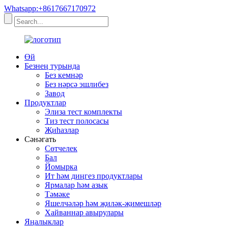
Whatsapp:+8617667170972
Өй
Безнең турында
Без кемнәр
Без нәрсә эшлибез
Завод
Продуктлар
Элиза тест комплекты
Тиз тест полосасы
Җиһазлар
Сәнәгать
Сөтчелек
Бал
Йомырка
Ит һәм диңгез продуктлары
Ярмалар һәм азык
Тәмәке
Яшелчәләр һәм җиләк-җимешләр
Хайваннар авырулары
Яңалыклар