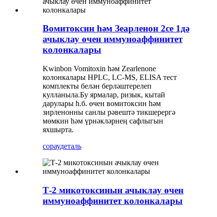
Вомитоксин һәм Зеарленон 2се 1дә
ачыклау өчен иммуноаффинитет
колонкалары
Kwinbon Vomitoxin һәм Zearlenone
колонкалары HPLC, LC-MS, ELISA тест
комплекты белән берләштерелеп
кулланыла.
Бу ярмалар, ризык, кытай
дарулары һ.б. өчен вомитоксин һәм
зирленонны санлы рәвештә тикшерергә
мөмкин һәм үрнәкләрнең сафлыгын
яхшырта.
сорау
деталь
Т-2 микотоксинын ачыклау өчен
иммуноаффинитет колонкалары