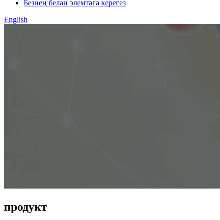
Безнең белән элемтәгә керегез
English
продукт