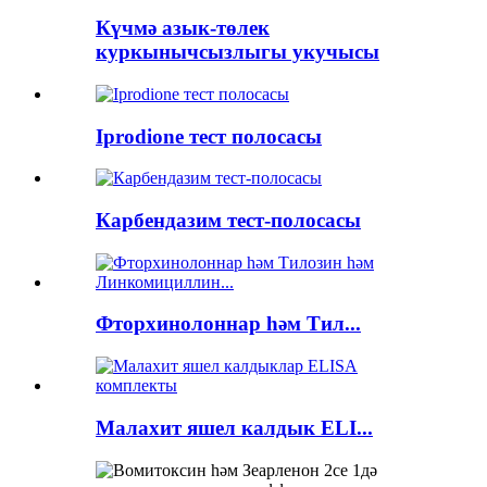
Күчмә азык-төлек
куркынычсызлыгы укучысы
Iprodione тест полосасы
Карбендазим тест-полосасы
Фторхинолоннар һәм Тил...
Малахит яшел калдык ELI...