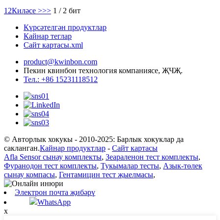
1
2
Киләсе >
>>
1 / 2 бит
Күрсәтелгән продуктлар
Кайнар теглар
Сайт картасы.xml
product@kwinbon.com
Пекин квинбон технология компаниясе, ҖЧҖ.
Тел.: +86 15231118512
© Авторлык хокукы - 2010-2025: Барлык хокуклар да
сакланган.
Кайнар продуктлар
-
Сайт картасы
Afla Sensor сынау комплекты
,
Зеараленон тест комплекты
,
Фуранодон тест комплекты
,
Тукымалар тесты
,
Азык-төлек
сынау компасы
,
Гентамицин тест җыелмасы
,
Электрон почта җибәрү
WhatsApp
x