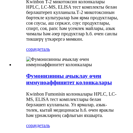
Kwinbon T-2 микотоксин колонкалары
HPLC, LC-MS, ELISA тест комплекты белән
берләштереп кулланыла.
Т-2 микотоксинын
бөртекле культуралар һәм ярма продуктлары,
соя соусы, аш серкәсе, соус продуктлары,
спирт, соя, рапс һәм үсемлек майлары, азык
чималы һәм әзер продуктлар һ.б. өчен санлы
тикшерү үткәрергә мөмкин.
сорау
деталь
Фумонизинны ачыклау өчен
иммуноаффинитет колонкалары
Kwinbon Fumonisin колонкалары HPLC, LC-
MS, ELISA тест комплектлары белән
берләшеп кулланыла. Ул ярмалар, азык-
төлек, кытай медицинасы һ.б. өчен яраклы
һәм үрнәкләрнең сафлыгын яхшырта.
сорау
деталь