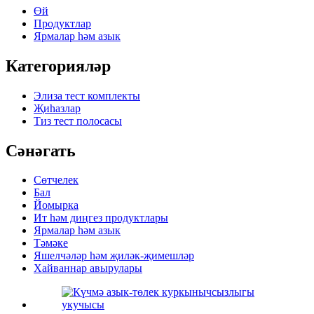
Өй
Продуктлар
Ярмалар һәм азык
Категорияләр
Элиза тест комплекты
Җиһазлар
Тиз тест полосасы
Сәнәгать
Сөтчелек
Бал
Йомырка
Ит һәм диңгез продуктлары
Ярмалар һәм азык
Тәмәке
Яшелчәләр һәм җиләк-җимешләр
Хайваннар авырулары