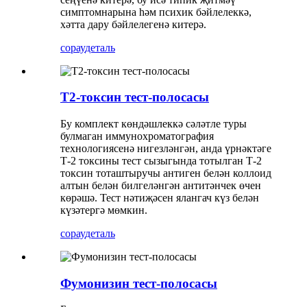
симптомнарына һәм психик бәйлелеккә,
хәтта дару бәйлелегенә китерә.
сорау
деталь
Т2-токсин тест-полосасы
Бу комплект көндәшлеккә сәләтле туры
булмаган иммунохроматография
технологиясенә нигезләнгән, анда үрнәктәге
Т-2 токсины тест сызыгында тотылган Т-2
токсин тоташтыручы антиген белән коллоид
алтын белән билгеләнгән антитәнчек өчен
көрәшә. Тест нәтиҗәсен ялангач күз белән
күзәтергә мөмкин.
сорау
деталь
Фумонизин тест-полосасы