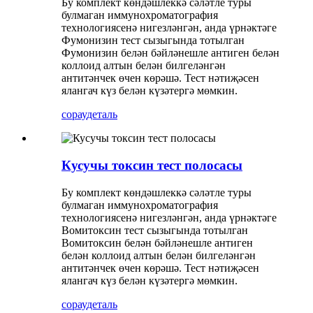
Бу комплект көндәшлеккә сәләтле туры
булмаган иммунохроматография
технологиясенә нигезләнгән, анда үрнәктәге
Фумонизин тест сызыгында тотылган
Фумонизин белән бәйләнешле антиген белән
коллоид алтын белән билгеләнгән
антитәнчек өчен көрәшә. Тест нәтиҗәсен
ялангач күз белән күзәтергә мөмкин.
сорау
деталь
Кусучы токсин тест полосасы
Бу комплект көндәшлеккә сәләтле туры
булмаган иммунохроматография
технологиясенә нигезләнгән, анда үрнәктәге
Вомитоксин тест сызыгында тотылган
Вомитоксин белән бәйләнешле антиген
белән коллоид алтын белән билгеләнгән
антитәнчек өчен көрәшә. Тест нәтиҗәсен
ялангач күз белән күзәтергә мөмкин.
сорау
деталь