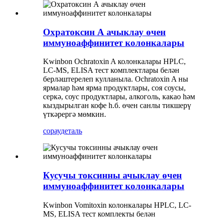
Охратоксин А ачыклау өчен
иммуноаффинитет колонкалары
Kwinbon Ochratoxin A колонкалары HPLC,
LC-MS, ELISA тест комплектлары белән
берләштерелеп кулланыла. Ochratoxin A ны
ярмалар һәм ярма продуктлары, соя соусы,
серкә, соус продуктлары, алкоголь, какао һәм
кыздырылган кофе һ.б. өчен санлы тикшерү
үткәрергә мөмкин.
сорау
деталь
Кусучы токсинны ачыклау өчен
иммуноаффинитет колонкалары
Kwinbon Vomitoxin колонкалары HPLC, LC-
MS, ELISA тест комплекты белән