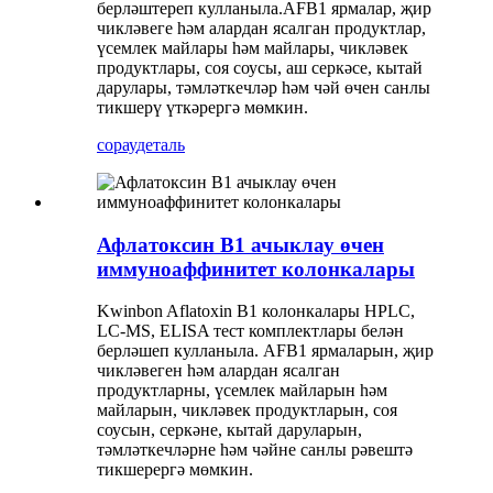
берләштереп кулланыла.
AFB1 ярмалар, җир
чикләвеге һәм алардан ясалган продуктлар,
үсемлек майлары һәм майлары, чикләвек
продуктлары, соя соусы, аш серкәсе, кытай
дарулары, тәмләткечләр һәм чәй өчен санлы
тикшерү үткәрергә мөмкин.
сорау
деталь
Афлатоксин B1 ачыклау өчен
иммуноаффинитет колонкалары
Kwinbon Aflatoxin B1 колонкалары HPLC,
LC-MS, ELISA тест комплектлары белән
берләшеп кулланыла. AFB1 ярмаларын, җир
чикләвеген һәм алардан ясалган
продуктларны, үсемлек майларын һәм
майларын, чикләвек продуктларын, соя
соусын, серкәне, кытай даруларын,
тәмләткечләрне һәм чәйне санлы рәвештә
тикшерергә мөмкин.