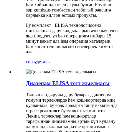
һәм хайваннар өчен агулы булган Fusarium
spp.gumbgus гөмбәсенең табигый рәвештә
барлыкка килгән өстәмә продукты.
Бу комплект - ELISA технологиясенә
нигезләнгән дару калдыкларын ачыклау өчен
яңа продукт, ул һәр операциягә нибары 15
минут вакыт ала һәм операция хаталарын
һәм эш интенсивлыгын сизелерлек киметә
ала.
сорау
деталь
Диазепам ELISA тест җыелмасы
Тынычландыручы дару буларак, диазепам
гомуми терлекләрдә һәм кош-кортларда киң
кулланыла, бу ерак араларга ташу вакытында
стресс реакциясе булмавын тәэмин итә.
Ләкин, терлекләр һәм кош-кортлар
тарафыннан диазепамны артык күп куллану
дару калдыкларының кеше организмына
сеңүенә китерә, бу исә типик җитмәү