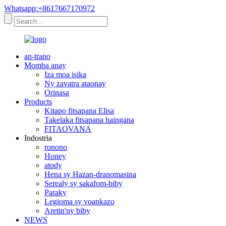
Whatsapp:+8617667170972
an-trano
Momba anay
Iza moa isika
Ny zavatra ataonay
Orinasa
Products
Kitapo fitsapana Elisa
Takelaka fitsapana haingana
FITAOVANA
Indostria
ronono
Honey
atody
Hena sy Hazan-dranomasina
Serealy sy sakafom-biby
Paraky
Legioma sy voankazo
Aretin'ny biby
NEWS