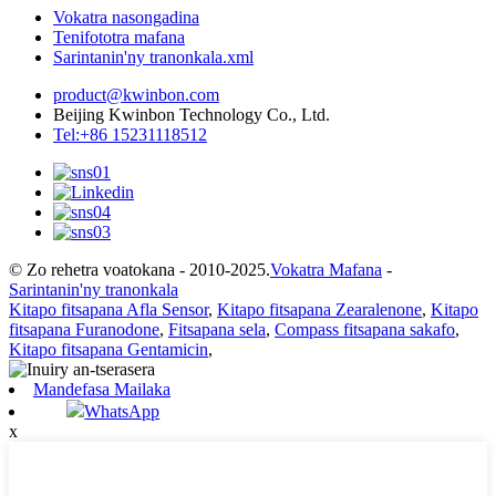
Vokatra nasongadina
Tenifototra mafana
Sarintanin'ny tranonkala.xml
product@kwinbon.com
Beijing Kwinbon Technology Co., Ltd.
Tel:+86 15231118512
© Zo rehetra voatokana - 2010-2025.
Vokatra Mafana
-
Sarintanin'ny tranonkala
Kitapo fitsapana Afla Sensor
,
Kitapo fitsapana Zearalenone
,
Kitapo
fitsapana Furanodone
,
Fitsapana sela
,
Compass fitsapana sakafo
,
Kitapo fitsapana Gentamicin
,
Mandefasa Mailaka
WhatsApp
x