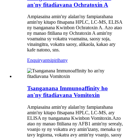
an'ny fitadiavana Ochratoxin A
Ampiasaina amin'ny alalan'ny fampiarahana
amin'ny kitapo fitsapana HPLC, LC-MS, ELISA
ny tsanganana Kwinbon Ochratoxin A. Azo atao
ny manao fitiliana ny Ochratoxin A amin'ny
voamaina sy vokatra voamaina, saosy soja,
vinaingitra, vokatra saosy, alikaola, kakao ary
kafe natono, sns.
Enquiry
antsipirihany
Tsanganana Immunoaffinity ho
an'ny fitadiavana Vomitoxin
Ampiasaina amin'ny alalan'ny fampiarahana
amin'ny kitapo fitsapana HPLC, LC-MS, ary
ELISA ny tsanganana Kwinbon Vomitoxin.
Azo
atao ny manao fitiliana ny AFB1 amin'ny serealy,
voanjo sy ny vokatra avy amin'izany, menaka sy
tavy legioma, vokatra avy amin'ny voanjo, saosy