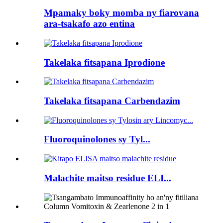
Mpamaky boky momba ny fiarovana
ara-tsakafo azo entina
Takelaka fitsapana Iprodione
Takelaka fitsapana Carbendazim
Fluoroquinolones sy Tyl...
Malachite maitso residue ELI...