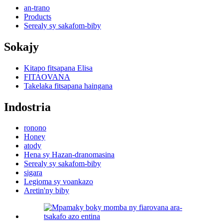
an-trano
Products
Serealy sy sakafom-biby
Sokajy
Kitapo fitsapana Elisa
FITAOVANA
Takelaka fitsapana haingana
Indostria
ronono
Honey
atody
Hena sy Hazan-dranomasina
Serealy sy sakafom-biby
sigara
Legioma sy voankazo
Aretin'ny biby