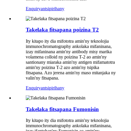
Enquiry
antsipirihany
Takelaka fitsapana poizina T2
Ity kitapo ity dia mifototra amin'ny teknolojia
immunochromatography ankolaka mifaninana,
izay mifaninana amin'ny antibody misy marika
volamena colloid ny poizina T-2 ao amin'ny
santionany miaraka amin'ny antigen mifamatotra
amin'ny poizina T-2 azo amin'ny tsipika
fitsapana. Azo jerena amin'ny maso mitanjaka ny
valin'ny fitsapana.
Enquiry
antsipirihany
Takelaka fitsapana Fumonisin
Ity kitapo ity dia mifototra amin'ny teknolojia
immunochromatography ankolaka mifaninana,
izay ifantohan'ny Fumonisin ao amin'ny