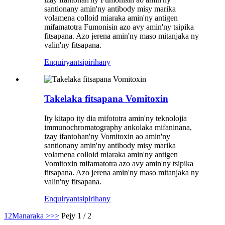
santionany amin'ny antibody misy marika
volamena colloid miaraka amin'ny antigen
mifamatotra Fumonisin azo avy amin'ny tsipika
fitsapana. Azo jerena amin'ny maso mitanjaka ny
valin'ny fitsapana.
Enquiry
antsipirihany
Takelaka fitsapana Vomitoxin
Ity kitapo ity dia mifototra amin'ny teknolojia
immunochromatography ankolaka mifaninana,
izay ifantohan'ny Vomitoxin ao amin'ny
santionany amin'ny antibody misy marika
volamena colloid miaraka amin'ny antigen
Vomitoxin mifamatotra azo avy amin'ny tsipika
fitsapana. Azo jerena amin'ny maso mitanjaka ny
valin'ny fitsapana.
Enquiry
antsipirihany
1
2
Manaraka >
>>
Pejy 1 / 2