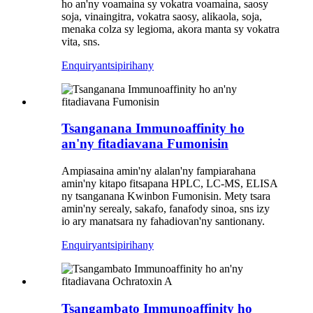
ho an'ny voamaina sy vokatra voamaina, saosy
soja, vinaingitra, vokatra saosy, alikaola, soja,
menaka colza sy legioma, akora manta sy vokatra
vita, sns.
Enquiry
antsipirihany
Tsanganana Immunoaffinity ho
an'ny fitadiavana Fumonisin
Ampiasaina amin'ny alalan'ny fampiarahana
amin'ny kitapo fitsapana HPLC, LC-MS, ELISA
ny tsanganana Kwinbon Fumonisin. Mety tsara
amin'ny serealy, sakafo, fanafody sinoa, sns izy
io ary manatsara ny fahadiovan'ny santionany.
Enquiry
antsipirihany
Tsangambato Immunoaffinity ho