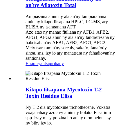
an'ny Aflatoxin Total
Ampiasaina amin'ny alalan'ny fampiarahana
amin'ny kitapo fitsapana HPLC, LC-MS, ary
ELISA ny tsanganana AFT.
Azo atao ny manao fitiliana ny AFB1, AFB2,
AFG1, AFG2 amin'ny alalan'ny fandrefesana ny
habetsahan'ny AFB1, AFB2, AFG1, AFG2.
Mety tsara amin'ny serealy, sakafo, fanafody
sinoa, sns. izy io ary manatsara ny fahadiovan'ny
santionany.
Enquiry
antsipirihany
Kitapo fitsapana Mycotoxin T-2
Toxin Residue Elisa
Ny T-2 dia mycotoxine trichothecene. Vokatra
voajanahary azo avy amin'ny holatra Fusarium
spp. izay misy poizina ho an'ny olombelona sy
ny biby izy io.