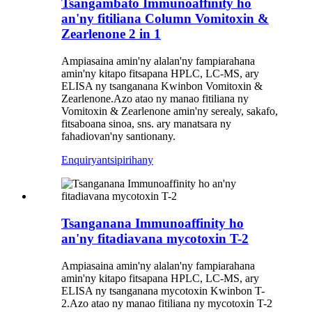
Tsangambato Immunoaffinity ho
an'ny fitiliana Column Vomitoxin &
Zearlenone 2 in 1
Ampiasaina amin'ny alalan'ny fampiarahana
amin'ny kitapo fitsapana HPLC, LC-MS, ary
ELISA ny tsanganana Kwinbon Vomitoxin &
Zearlenone.
Azo atao ny manao fitiliana ny
Vomitoxin & Zearlenone amin'ny serealy, sakafo,
fitsaboana sinoa, sns. ary manatsara ny
fahadiovan'ny santionany.
Enquiry
antsipirihany
Tsanganana Immunoaffinity ho
an'ny fitadiavana mycotoxin T-2
Ampiasaina amin'ny alalan'ny fampiarahana
amin'ny kitapo fitsapana HPLC, LC-MS, ary
ELISA ny tsanganana mycotoxin Kwinbon T-
2.
Azo atao ny manao fitiliana ny mycotoxin T-2