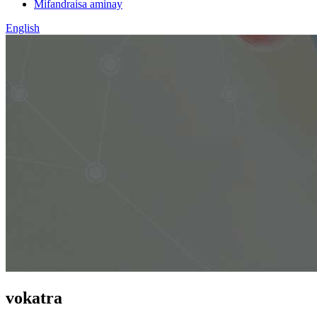
Mifandraisa aminay
English
vokatra