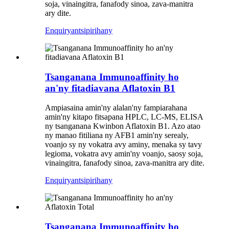
soja, vinaingitra, fanafody sinoa, zava-manitra
ary dite.
Enquiry
antsipirihany
Tsanganana Immunoaffinity ho
an'ny fitadiavana Aflatoxin B1
Ampiasaina amin'ny alalan'ny fampiarahana
amin'ny kitapo fitsapana HPLC, LC-MS, ELISA
ny tsanganana Kwinbon Aflatoxin B1. Azo atao
ny manao fitiliana ny AFB1 amin'ny serealy,
voanjo sy ny vokatra avy aminy, menaka sy tavy
legioma, vokatra avy amin'ny voanjo, saosy soja,
vinaingitra, fanafody sinoa, zava-manitra ary dite.
Enquiry
antsipirihany
Tsanganana Immunoaffinity ho