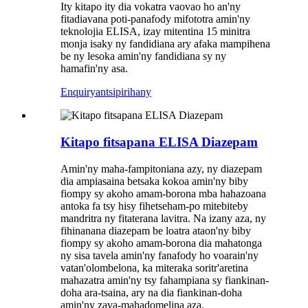
Ity kitapo ity dia vokatra vaovao ho an'ny
fitadiavana poti-panafody mifototra amin'ny
teknolojia ELISA, izay mitentina 15 minitra
monja isaky ny fandidiana ary afaka mampihena
be ny lesoka amin'ny fandidiana sy ny
hamafin'ny asa.
Enquiry
antsipirihany
Kitapo fitsapana ELISA Diazepam
Amin'ny maha-fampitoniana azy, ny diazepam
dia ampiasaina betsaka kokoa amin'ny biby
fiompy sy akoho amam-borona mba hahazoana
antoka fa tsy hisy fihetseham-po mitebiteby
mandritra ny fitaterana lavitra. Na izany aza, ny
fihinanana diazepam be loatra ataon'ny biby
fiompy sy akoho amam-borona dia mahatonga
ny sisa tavela amin'ny fanafody ho voarain'ny
vatan'olombelona, ​​​​ka miteraka soritr'aretina
mahazatra amin'ny tsy fahampiana sy fiankinan-
doha ara-tsaina, ary na dia fiankinan-doha
amin'ny zava-mahadomelina aza.